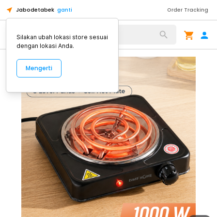
Jabodetabek
ganti
Order Tracking
Alat Kopi
Silakan ubah lokasi store sesuai
dengan lokasi Anda.
Mengerti