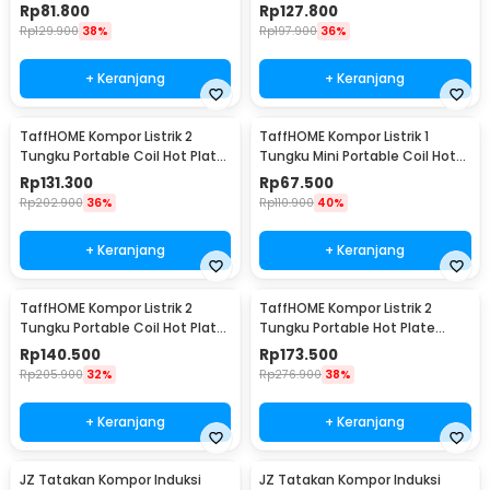
Burner 500W - ZD-A016
2000W - SHP-5703
Rp
81.800
Rp
127.800
Rp
129.900
38%
Rp
197.900
36%
+ Keranjang
+ Keranjang
TaffHOME Kompor Listrik 2
TaffHOME Kompor Listrik 1
Tungku Portable Coil Hot Plate
Tungku Mini Portable Coil Hot
2000W - C2-2000-58
Plate 1000W - C1-1000-57
Rp
131.300
Rp
67.500
Rp
202.900
36%
Rp
110.900
40%
+ Keranjang
+ Keranjang
TaffHOME Kompor Listrik 2
TaffHOME Kompor Listrik 2
Tungku Portable Coil Hot Plate
Tungku Portable Hot Plate
2000W - C2-2000-05
2000W - H2-2000-04
Rp
140.500
Rp
173.500
Rp
205.900
32%
Rp
276.900
38%
+ Keranjang
+ Keranjang
JZ Tatakan Kompor Induksi
JZ Tatakan Kompor Induksi