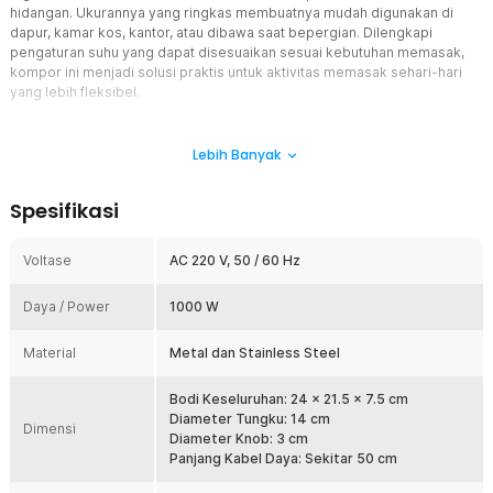
hidangan. Ukurannya yang ringkas membuatnya mudah digunakan di
dapur, kamar kos, kantor, atau dibawa saat bepergian. Dilengkapi
pengaturan suhu yang dapat disesuaikan sesuai kebutuhan memasak,
kompor ini menjadi solusi praktis untuk aktivitas memasak sehari-hari
yang lebih fleksibel.
Fitur
Lebih Banyak
Daya Tinggi, Panas Merata
Menggunakan pemanas berdaya 1000 W yang dapat menghasilkan
Spesifikasi
panas dalam hitungan menit. Distribusi panas yang merata,
makanan matang lebih cepat tanpa bagian yang masih mentah atau
terlalu gosong.
Voltase
AC 220 V, 50 / 60 Hz
5 Level Panas
Daya / Power
Kompor listrik ini hadir dengan 5 level panas yang bisa diatur
1000 W
sesuai jenis masakan. Gunakan untuk menghangatkan makanan dan
suhu paling tinggi untuk menggoreng, merebus, hingga
Material
Metal dan Stainless Steel
memanggang dengan panas yang lebih stabil.
Kompatibel dengan Berbagai Alat Masak
Bodi Keseluruhan: 24 x 21.5 x 7.5 cm
Pemanas coil dapat digunakan dengan berbagai alat masak beralas
Diameter Tungku: 14 cm
Dimensi
datar. Mulai dari teko kaca, panci keramik, hingga wajan aluminium,
Diameter Knob: 3 cm
Anda bisa memasak berbagai hidangan dengan praktis tanpa
Panjang Kabel Daya: Sekitar 50 cm
perlengkapan khusus.