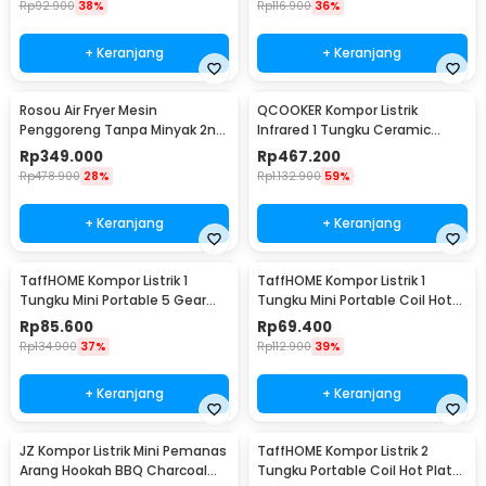
Rp
92.900
38%
Rp
116.900
36%
+ Keranjang
+ Keranjang
Rosou Air Fryer Mesin
QCOOKER Kompor Listrik
Penggoreng Tanpa Minyak 2nd
Infrared 1 Tungku Ceramic
Edition 2.5L OA2 - OA2
Stove 2000W - CR-DT01
Rp
349.000
Rp
467.200
Rp
478.900
28%
Rp
1.132.900
59%
+ Keranjang
+ Keranjang
TaffHOME Kompor Listrik 1
TaffHOME Kompor Listrik 1
Tungku Mini Portable 5 Gear
Tungku Mini Portable Coil Hot
Hot Plate 1000W - H1-1000-57
Plate 1000W - SHP-5701
Rp
85.600
Rp
69.400
Rp
134.900
37%
Rp
112.900
39%
+ Keranjang
+ Keranjang
JZ Kompor Listrik Mini Pemanas
TaffHOME Kompor Listrik 2
Arang Hookah BBQ Charcoal
Tungku Portable Coil Hot Plate