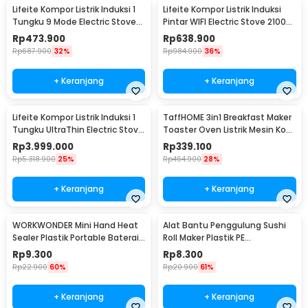
Lifeite Kompor Listrik Induksi 1
Lifeite Kompor Listrik Induksi
Tungku 9 Mode Electric Stove
Pintar WIFI Electric Stove 2100W
2100W - LFT-010
- LFT-011
Rp
473.900
Rp
638.900
Rp
687.900
32%
Rp
984.900
36%
+ Keranjang
+ Keranjang
Lifeite Kompor Listrik Induksi 1
TaffHOME 3in1 Breakfast Maker
Tungku UltraThin Electric Stove
Toaster Oven Listrik Mesin Kopi
2100W - LFT-012
1050W - JH-801
Rp
3.999.000
Rp
339.100
Rp
5.318.900
25%
Rp
464.900
28%
+ Keranjang
+ Keranjang
WORKWONDER Mini Hand Heat
Alat Bantu Penggulung Sushi
Sealer Plastik Portable Baterai
Roll Maker Plastik PE
AA - LX2000A
22x20.5x0.1cm - E1119
Rp
9.300
Rp
8.300
Rp
22.900
60%
Rp
20.900
61%
+ Keranjang
+ Keranjang