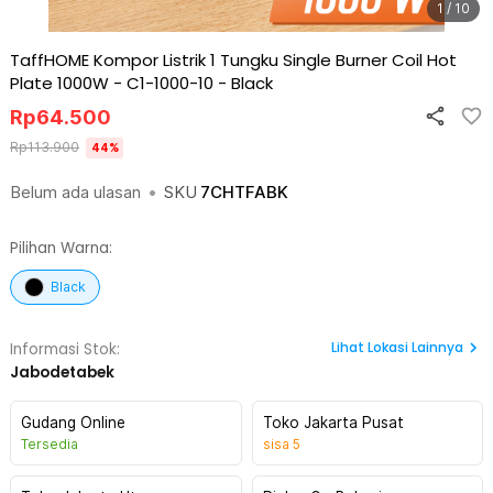
1 / 10
TaffHOME Kompor Listrik 1 Tungku Single Burner Coil Hot
Plate 1000W - C1-1000-10
-
Black
Rp
64.500
Rp
113.900
44
%
Belum ada ulasan
•
SKU
7CHTFABK
Pilihan Warna:
Black
Lihat
Lokasi Lainnya
Informasi Stok:
Jabodetabek
Gudang Online
Toko Jakarta Pusat
Tersedia
sisa
5