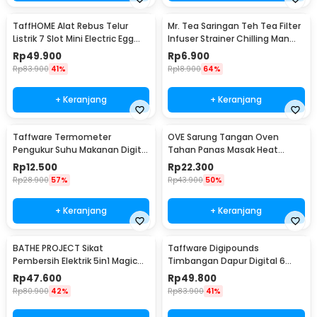
TaffHOME Alat Rebus Telur
Mr. Tea Saringan Teh Tea Filter
Listrik 7 Slot Mini Electric Egg
Infuser Strainer Chilling Man
Cooker 350W - YS-203
Silicon - MR03
Rp
49.900
Rp
6.900
Rp
83.900
41%
Rp
18.900
64%
+ Keranjang
+ Keranjang
Taffware Termometer
OVE Sarung Tangan Oven
Pengukur Suhu Makanan Digital
Tahan Panas Masak Heat
Daging Kopi Susu - TP101
Resistant Gloves - 540F
Rp
12.500
Rp
22.300
Rp
28.900
57%
Rp
43.900
50%
+ Keranjang
+ Keranjang
BATHE PROJECT Sikat
Taffware Digipounds
Pembersih Elektrik 5in1 Magic
Timbangan Dapur Digital 6
Brush Rechargeable - WQ8110
Satuan 1kg 0.1g - i2000
Rp
47.600
Rp
49.800
Rp
80.900
42%
Rp
83.900
41%