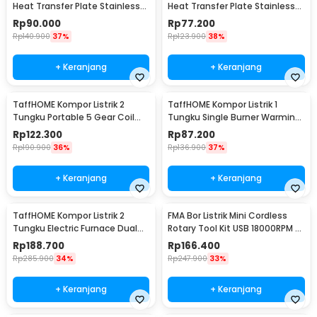
Heat Transfer Plate Stainless
Heat Transfer Plate Stainless
Steel 430 24cm - J-24
Steel 430 20cm - J-20
Rp
90.000
Rp
77.200
Rp
140.900
37%
Rp
123.900
38%
+ Keranjang
+ Keranjang
TaffHOME Kompor Listrik 2
TaffHOME Kompor Listrik 1
Tungku Portable 5 Gear Coil
Tungku Single Burner Warming
Hot Plate 2000W - C2-2000-20
Hot Plate 1000W - H1-1000-15
Rp
122.300
Rp
87.200
Rp
190.900
36%
Rp
136.900
37%
+ Keranjang
+ Keranjang
TaffHOME Kompor Listrik 2
FMA Bor Listrik Mini Cordless
Tungku Electric Furnace Dual
Rotary Tool Kit USB 18000RPM -
Hot Plate 2000W - SHP-5814
E108
Rp
188.700
Rp
166.400
Rp
285.900
34%
Rp
247.900
33%
+ Keranjang
+ Keranjang