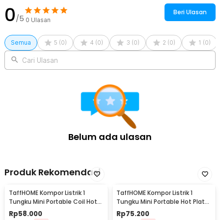
0
Beri Ulasan
/5
0
Ulasan
Semua
5
(
0
)
4
(
0
)
3
(
0
)
2
(
0
)
1
(
0
)
Cari Ulasan
Belum ada ulasan
Produk Rekomendasi
TaffHOME Kompor Listrik 1
TaffHOME Kompor Listrik 1
Tungku Mini Portable Coil Hot
Tungku Mini Portable Hot Plate
Plate 500W - C1-1000-03
500W - H1-500-10
Rp
58.000
Rp
75.200