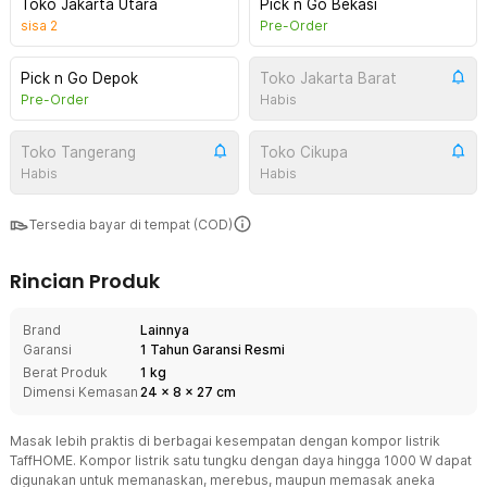
Toko Jakarta Utara
Pick n Go Bekasi
sisa
2
Pre-Order
Pick n Go Depok
Toko Jakarta Barat
Pre-Order
Habis
Toko Tangerang
Toko Cikupa
Habis
Habis
Tersedia bayar di tempat (COD)
Rincian Produk
Brand
Lainnya
Garansi
1 Tahun Garansi Resmi
Berat Produk
1 kg
Dimensi Kemasan
24
x
8
x
27
cm
Masak lebih praktis di berbagai kesempatan dengan kompor listrik
TaffHOME. Kompor listrik satu tungku dengan daya hingga 1000 W dapat
digunakan untuk memanaskan, merebus, maupun memasak aneka