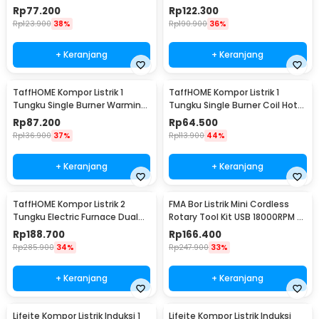
Steel 430 20cm - J-20
Hot Plate 2000W - C2-2000-20
Rp
77.200
Rp
122.300
Rp
123.900
38%
Rp
190.900
36%
+ Keranjang
+ Keranjang
TaffHOME Kompor Listrik 1
TaffHOME Kompor Listrik 1
Tungku Single Burner Warming
Tungku Single Burner Coil Hot
Hot Plate 1000W - H1-1000-15
Plate 1000W - C1-1000-10
Rp
87.200
Rp
64.500
Rp
136.900
37%
Rp
113.900
44%
+ Keranjang
+ Keranjang
TaffHOME Kompor Listrik 2
FMA Bor Listrik Mini Cordless
Tungku Electric Furnace Dual
Rotary Tool Kit USB 18000RPM -
Hot Plate 2000W - SHP-5814
E108
Rp
188.700
Rp
166.400
Rp
285.900
34%
Rp
247.900
33%
+ Keranjang
+ Keranjang
Lifeite Kompor Listrik Induksi 1
Lifeite Kompor Listrik Induksi