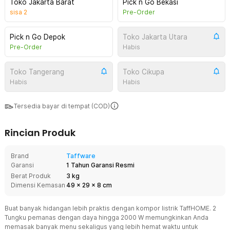
Toko Jakarta Barat
Pick n Go Bekasi
sisa
2
Pre-Order
Pick n Go Depok
Toko Jakarta Utara
Pre-Order
Habis
Toko Tangerang
Toko Cikupa
Habis
Habis
Tersedia bayar di tempat (COD)
Rincian Produk
Brand
Taffware
Garansi
1 Tahun Garansi Resmi
Berat Produk
3 kg
Dimensi Kemasan
49
x
29
x
8
cm
Buat banyak hidangan lebih praktis dengan kompor listrik TaffHOME. 2
Tungku pemanas dengan daya hingga 2000 W memungkinkan Anda
memasak banyak menu sekaligus yang lebih hemat waktu untuk