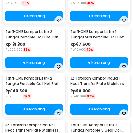
Rp
129.900
38%
Rp
197.900
36%
+ Keranjang
+ Keranjang
TaffHOME Kompor Listrik 2
TaffHOME Kompor Listrik 1
Tungku Portable Coil Hot Plate
Tungku Mini Portable Coil Hot
2000W - C2-2000-58
Plate 1000W - C1-1000-57
Rp
131.300
Rp
67.500
Rp
202.900
36%
Rp
110.900
40%
+ Keranjang
+ Keranjang
TaffHOME Kompor Listrik 2
JZ Tatakan Kompor Induksi
Tungku Portable Coil Hot Plate
Heat Transfer Plate Stainless
2000W - C2-2000-05
Steel 430 24cm - J-24
Rp
140.500
Rp
90.000
Rp
205.900
32%
Rp
140.900
37%
+ Keranjang
+ Keranjang
JZ Tatakan Kompor Induksi
TaffHOME Kompor Listrik 2
Heat Transfer Plate Stainless
Tungku Portable 5 Gear Coil