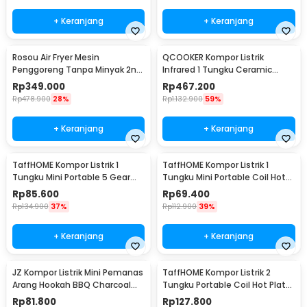
+ Keranjang
+ Keranjang
Rosou Air Fryer Mesin
QCOOKER Kompor Listrik
Penggoreng Tanpa Minyak 2nd
Infrared 1 Tungku Ceramic
Edition 2.5L OA2 - OA2
Stove 2000W - CR-DT01
Rp
349.000
Rp
467.200
Rp
478.900
28%
Rp
1.132.900
59%
+ Keranjang
+ Keranjang
TaffHOME Kompor Listrik 1
TaffHOME Kompor Listrik 1
Tungku Mini Portable 5 Gear
Tungku Mini Portable Coil Hot
Hot Plate 1000W - H1-1000-57
Plate 1000W - SHP-5701
Rp
85.600
Rp
69.400
Rp
134.900
37%
Rp
112.900
39%
+ Keranjang
+ Keranjang
JZ Kompor Listrik Mini Pemanas
TaffHOME Kompor Listrik 2
Arang Hookah BBQ Charcoal
Tungku Portable Coil Hot Plate
Burner 500W - ZD-A016
2000W - SHP-5703
Rp
81.800
Rp
127.800