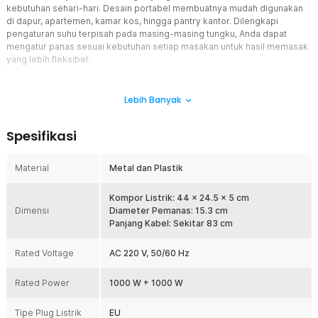
kebutuhan sehari-hari. Desain portabel membuatnya mudah digunakan
di dapur, apartemen, kamar kos, hingga pantry kantor. Dilengkapi
pengaturan suhu terpisah pada masing-masing tungku, Anda dapat
mengatur panas sesuai kebutuhan setiap masakan untuk hasil memasak
yang lebih fleksibel.
Fitur
Lebih Banyak
Daya Tinggi, Panas Merata
Menggunakan pemanas berdaya 2000 W yang dapat menghasilkan
Spesifikasi
panas dalam hitungan menit. Distribusi panas yang merata,
makanan matang lebih cepat tanpa bagian yang masih mentah atau
terlalu gosong.
Material
Metal dan Plastik
5 Level Panas
Kompor listrik ini hadir dengan 5 level panas yang bisa diatur
Kompor Listrik: 44 x 24.5 x 5 cm
Dimensi
sesuai jenis masakan. Gunakan untuk menghangatkan makanan dan
Diameter Pemanas: 15.3 cm
suhu paling tinggi untuk menggoreng, merebus, hingga
Panjang Kabel: Sekitar 83 cm
memanggang dengan panas yang lebih stabil.
Rated Voltage
AC 220 V, 50/60 Hz
2 Tungku Lebih Efisien
Dilengkapi 2 tungku yang memungkinkan Anda memasak atau
Rated Power
memanaskan dua hidangan secara bersamaan. Aktivitas memasak
1000 W + 1000 W
menjadi lebih efisien karena tidak perlu menunggu untuk
menyiapkan menu berikutnya.
Tipe Plug Listrik
EU