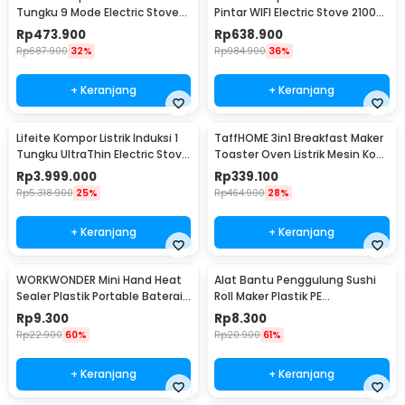
Tungku 9 Mode Electric Stove
Pintar WIFI Electric Stove 2100W
2100W - LFT-010
- LFT-011
Rp
473.900
Rp
638.900
Rp
687.900
32%
Rp
984.900
36%
+ Keranjang
+ Keranjang
Lifeite Kompor Listrik Induksi 1
TaffHOME 3in1 Breakfast Maker
Tungku UltraThin Electric Stove
Toaster Oven Listrik Mesin Kopi
2100W - LFT-012
1050W - JH-801
Rp
3.999.000
Rp
339.100
Rp
5.318.900
25%
Rp
464.900
28%
+ Keranjang
+ Keranjang
WORKWONDER Mini Hand Heat
Alat Bantu Penggulung Sushi
Sealer Plastik Portable Baterai
Roll Maker Plastik PE
AA - LX2000A
22x20.5x0.1cm - E1119
Rp
9.300
Rp
8.300
Rp
22.900
60%
Rp
20.900
61%
+ Keranjang
+ Keranjang