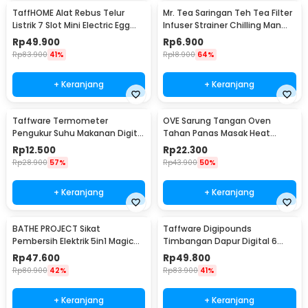
TaffHOME Alat Rebus Telur
Mr. Tea Saringan Teh Tea Filter
Listrik 7 Slot Mini Electric Egg
Infuser Strainer Chilling Man
Cooker 350W - YS-203
Silicon - MR03
Rp
49.900
Rp
6.900
Rp
83.900
41%
Rp
18.900
64%
+ Keranjang
+ Keranjang
Taffware Termometer
OVE Sarung Tangan Oven
Pengukur Suhu Makanan Digital
Tahan Panas Masak Heat
Daging Kopi Susu - TP101
Resistant Gloves - 540F
Rp
12.500
Rp
22.300
Rp
28.900
57%
Rp
43.900
50%
+ Keranjang
+ Keranjang
BATHE PROJECT Sikat
Taffware Digipounds
Pembersih Elektrik 5in1 Magic
Timbangan Dapur Digital 6
Brush Rechargeable - WQ8110
Satuan 1kg 0.1g - i2000
Rp
47.600
Rp
49.800
Rp
80.900
42%
Rp
83.900
41%
+ Keranjang
+ Keranjang