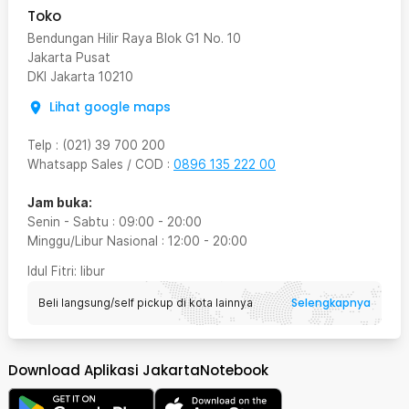
Toko
Bendungan Hilir Raya Blok G1 No. 10
Jakarta Pusat
DKI Jakarta
10210
Lihat google maps
Telp
:
(021) 39 700 200
Whatsapp Sales / COD
:
0896 135 222 00
Jam buka:
Senin - Sabtu
:
09:00
-
20:00
Minggu/Libur Nasional
:
12:00
-
20:00
Idul Fitri
: libur
Selengkapnya
Beli langsung/self pickup di kota lainnya
Download Aplikasi JakartaNotebook