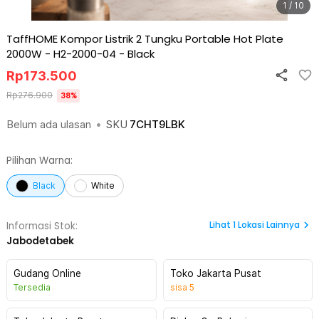
1 / 10
TaffHOME Kompor Listrik 2 Tungku Portable Hot Plate
2000W - H2-2000-04
-
Black
Rp
173.500
Rp
276.900
38
%
Belum ada ulasan
•
SKU
7CHT9LBK
Pilihan Warna:
Black
White
Lihat
1
Lokasi Lainnya
Informasi Stok:
Jabodetabek
Gudang Online
Toko Jakarta Pusat
Tersedia
sisa
5