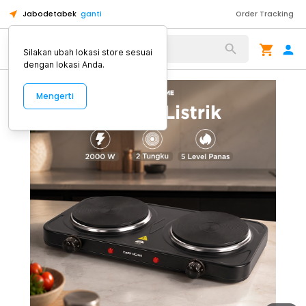
Jabodetabek
ganti
Order Tracking
Alat Kopi
Silakan ubah lokasi store sesuai
dengan lokasi Anda.
Mengerti