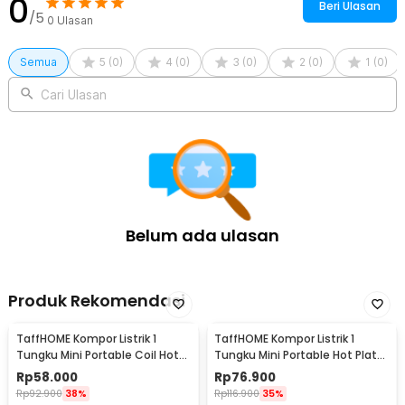
0
Beri Ulasan
/5
0
Ulasan
Semua
5
(
0
)
4
(
0
)
3
(
0
)
2
(
0
)
1
(
0
)
Cari Ulasan
Belum ada ulasan
Produk Rekomendasi
TaffHOME Kompor Listrik 1
TaffHOME Kompor Listrik 1
Tungku Mini Portable Coil Hot
Tungku Mini Portable Hot Plate
Plate 500W - C1-1000-03
500W - H1-500-10
Rp
58.000
Rp
76.900
Rp
92.900
38%
Rp
116.900
35%