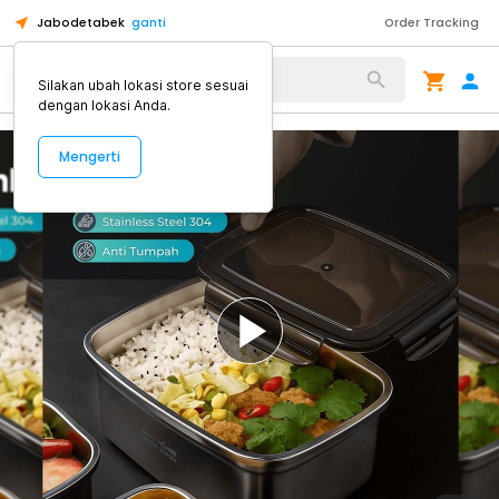
Jabodetabek
ganti
Order Tracking
Alat Kopi
Silakan ubah lokasi store sesuai
dengan lokasi Anda.
Mengerti