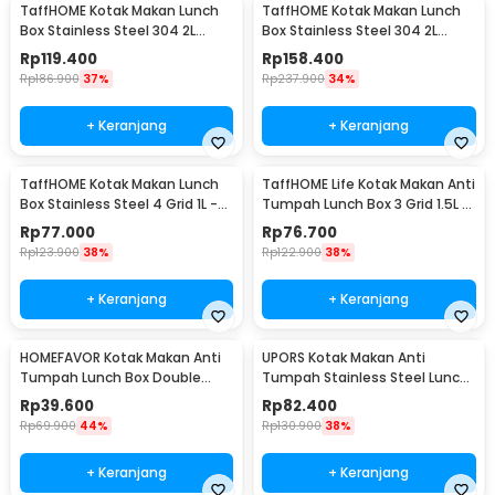
TaffHOME Kotak Makan Lunch
TaffHOME Kotak Makan Lunch
Box Stainless Steel 304 2L
Box Stainless Steel 304 2L
Single Compartment - HS233
Triple Compartment - HS233
Rp
119.400
Rp
158.400
Rp
186.900
37%
Rp
237.900
34%
+ Keranjang
+ Keranjang
TaffHOME Kotak Makan Lunch
TaffHOME Life Kotak Makan Anti
Box Stainless Steel 4 Grid 1L -
Tumpah Lunch Box 3 Grid 1.5L -
LB0919
CPL050
Rp
77.000
Rp
76.700
Rp
123.900
38%
Rp
122.900
38%
+ Keranjang
+ Keranjang
HOMEFAVOR Kotak Makan Anti
UPORS Kotak Makan Anti
Tumpah Lunch Box Double
Tumpah Stainless Steel Lunch
Layer 3 Grid 1.2L - HF225
Box 4 Grid 1.5L - UP4
Rp
39.600
Rp
82.400
Rp
69.900
44%
Rp
130.900
38%
+ Keranjang
+ Keranjang