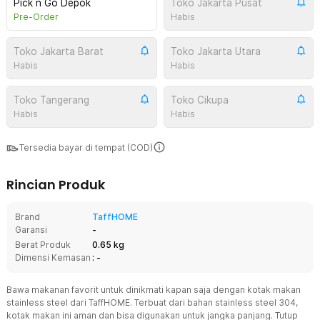
Pick n Go Depok
Toko Jakarta Pusat
Pre-Order
Habis
Toko Jakarta Barat
Toko Jakarta Utara
Habis
Habis
Toko Tangerang
Toko Cikupa
Habis
Habis
Tersedia bayar di tempat (COD)
Rincian Produk
Brand
TaffHOME
Garansi
-
Berat Produk
0.65 kg
Dimensi Kemasan
: -
Bawa makanan favorit untuk dinikmati kapan saja dengan kotak makan
stainless steel dari TaffHOME. Terbuat dari bahan stainless steel 304,
kotak makan ini aman dan bisa digunakan untuk jangka panjang. Tutup