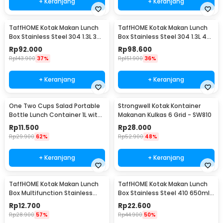
+ Keranjang
+ Keranjang
TaffHOME Kotak Makan Lunch
TaffHOME Kotak Makan Lunch
Box Stainless Steel 304 1.3L 3
Box Stainless Steel 304 1.3L 4
Grid - U-4
Grid - U-4
Rp
92.000
Rp
98.600
Rp
143.900
37%
Rp
151.900
36%
+ Keranjang
+ Keranjang
One Two Cups Salad Portable
Strongwell Kotak Kontainer
Bottle Lunch Container 1L with
Makanan Kulkas 6 Grid - SW810
Fork - RF20
Rp
11.500
Rp
28.000
Rp
29.900
62%
Rp
52.900
48%
+ Keranjang
+ Keranjang
TaffHOME Kotak Makan Lunch
TaffHOME Kotak Makan Lunch
Box Multifunction Stainless
Box Stainless Steel 410 650ml
Steel 304 550ml - AC-21
- HS410
Rp
12.700
Rp
22.600
Rp
28.900
57%
Rp
44.900
50%