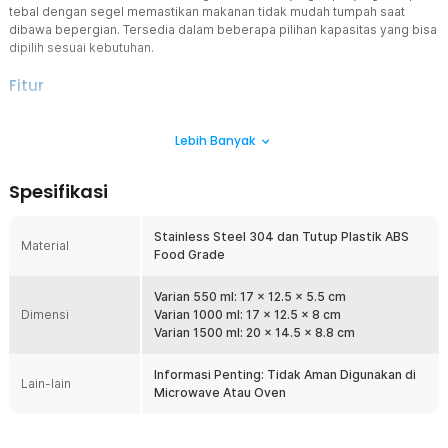
tebal dengan segel memastikan makanan tidak mudah tumpah saat
dibawa bepergian. Tersedia dalam beberapa pilihan kapasitas yang bisa
dipilih sesuai kebutuhan.
Fitur
Stainless Steel Anti Karat dan Higienis
Lebih Banyak
Terbuat dari stainless steel 304, kotak makan ini tidak mudah
berkarat meski digunakan untuk menyimpan aneka jenis makanan.
Lebih higienis dengan permukaan tidak berpori sehingga lebih
Spesifikasi
mudah dibersihkan dan tidak menyerap bau.
Tutup Anti Tumpah
Stainless Steel 304 dan Tutup Plastik ABS
Tutup plastik semi transparan dengan warna gelap tidak hanya
Material
Food Grade
estetik, tapi juga menjaga makanan. Bagian pinggirnya diberi segel
lengkap dengan 4 pengunci untuk mencegah makanan bocor atau
tumpah saat dibawa selama perjalanan.
Varian 550 ml: 17 x 12.5 x 5.5 cm
Dimensi
Varian 1000 ml: 17 x 12.5 x 8 cm
Banyak Varian untuk Bawa Makanan
Varian 1500 ml: 20 x 14.5 x 8.8 cm
Tak ada lagi kotak makan yang terlalu besar atau kecil. Kotak makan
ini hadir dengan 3 pilihan kapasitas yang bisa dipilih sesuai
Informasi Penting: Tidak Aman Digunakan di
kebutuhan. Kini Anda bisa membawa aneka makanan favorit untuk
Lain-lain
Microwave Atau Oven
dinikmati kapan saja.
Kelengkapan Produk