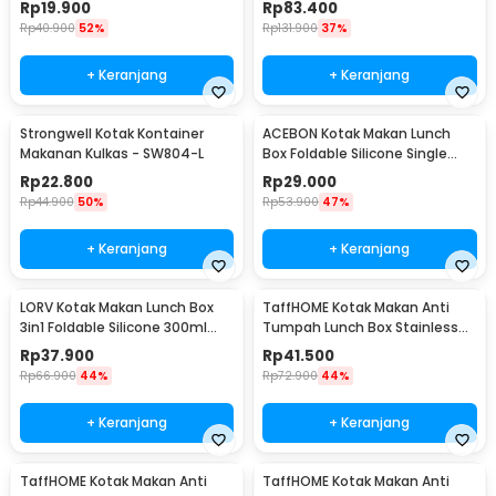
Rp
19.900
Rp
83.400
Rp
40.900
52%
Rp
131.900
37%
+ Keranjang
+ Keranjang
Strongwell Kotak Kontainer
ACEBON Kotak Makan Lunch
Makanan Kulkas - SW804-L
Box Foldable Silicone Single
Layer 800ml - TN99
Rp
22.800
Rp
29.000
Rp
44.900
50%
Rp
53.900
47%
+ Keranjang
+ Keranjang
LORV Kotak Makan Lunch Box
TaffHOME Kotak Makan Anti
3in1 Foldable Silicone 300ml
Tumpah Lunch Box Stainless
600ml 1200ml - B1
Steel 304 850ml - KT046
Rp
37.900
Rp
41.500
Rp
66.900
44%
Rp
72.900
44%
+ Keranjang
+ Keranjang
TaffHOME Kotak Makan Anti
TaffHOME Kotak Makan Anti