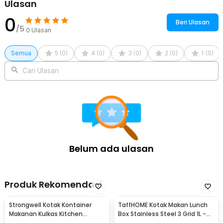
Ulasan
0
Beri Ulasan
/5
0
Ulasan
Semua
5
(
0
)
4
(
0
)
3
(
0
)
2
(
0
)
1
(
0
)
Cari Ulasan
Belum ada ulasan
Produk Rekomendasi
Strongwell Kotak Kontainer
TaffHOME Kotak Makan Lunch
Makanan Kulkas Kitchen
Box Stainless Steel 3 Grid 1L -
Storage Food Box - SW804-M
OU1000