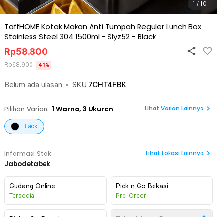
1 / 10
TaffHOME Kotak Makan Anti Tumpah Reguler Lunch Box
Stainless Steel 304 1500ml - Slyz52
-
Black
Rp
58.800
Rp
98.900
41
%
Belum ada ulasan
•
SKU
7CHT4FBK
Lihat Varian Lainnya
Pilihan Varian:
1
Warna,
3 Ukuran
Black
Lihat
Lokasi Lainnya
Informasi Stok:
Jabodetabek
Gudang Online
Pick n Go Bekasi
Tersedia
Pre-Order