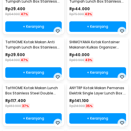
Tumpah Lunch Box Stainless
Tumpah Lunch Box Stainless
Steel 304 350ml - KT046
Steel 304 850ml - KT273
Rp
29.400
Rp
44.000
Rp
54.900
47%
Rp
75.900
43%
+ Keranjang
+ Keranjang
TaffHOME Kotak Makan Anti
SHIMOYAMA Kotak Kontainer
Tumpah Lunch Box Stainless
Makanan Kulkas Organizer
Steel 304 350ml - KT273
Drainer with Lid 1.7L - RFS49
Rp
29.600
Rp
40.000
Rp
54.900
47%
Rp
69.900
43%
+ Keranjang
+ Keranjang
TaffHOME Kotak Makan Lunch
ANYTRP Kotak Makan Pemanas
Box Stainless Steel Double
Elektrik Single Layer Lunch Box 2
Layer 1.4L Grid 4 - J274
Bowl 1.2L - DFH-C01
Rp
117.400
Rp
141.100
Rp
183.900
37%
Rp
214.900
35%
+ Keranjang
+ Keranjang