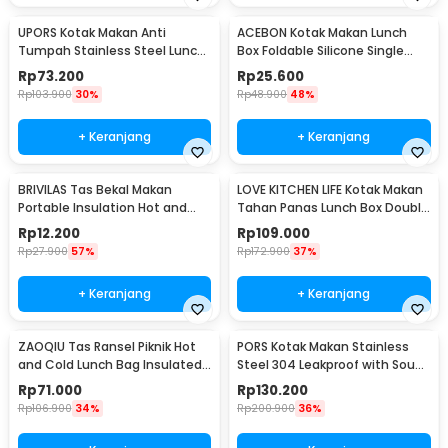
UPORS Kotak Makan Anti
ACEBON Kotak Makan Lunch
Tumpah Stainless Steel Lunch
Box Foldable Silicone Single
Box 3 Grid 1.3L - UP3
Layer 550ml - ACB55
Rp
73.200
Rp
25.600
Rp
103.900
30%
Rp
48.900
48%
+ Keranjang
+ Keranjang
BRIVILAS Tas Bekal Makan
LOVE KITCHEN LIFE Kotak Makan
Portable Insulation Hot and
Tahan Panas Lunch Box Double
Cold Lunch Bag - EI23
Layer - YM8686/YM9645
Rp
12.200
Rp
109.000
Rp
27.900
57%
Rp
172.900
37%
+ Keranjang
+ Keranjang
ZAOQIU Tas Ransel Piknik Hot
PORS Kotak Makan Stainless
and Cold Lunch Bag Insulated
Steel 304 Leakproof with Soup
Backpack - YY29
Bowl 5 Grid - P-5
Rp
71.000
Rp
130.200
Rp
106.900
34%
Rp
200.900
36%