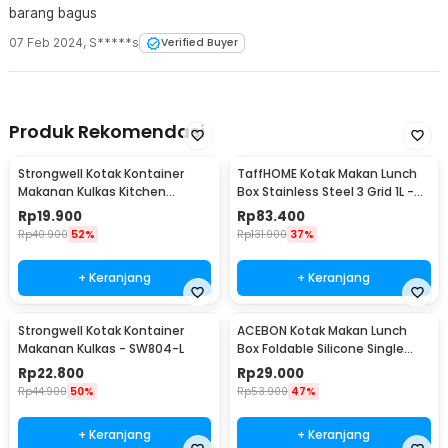
barang bagus
07 Feb 2024
,
S*****s
Verified Buyer
Produk Rekomendasi
Strongwell Kotak Kontainer
TaffHOME Kotak Makan Lunch
Makanan Kulkas Kitchen
Box Stainless Steel 3 Grid 1L -
Storage Food Box - SW804-M
OU1000
Rp
19.900
Rp
83.400
Rp
40.900
52%
Rp
131.900
37%
+ Keranjang
+ Keranjang
Strongwell Kotak Kontainer
ACEBON Kotak Makan Lunch
Makanan Kulkas - SW804-L
Box Foldable Silicone Single
Layer 800ml - TN99
Rp
22.800
Rp
29.000
Rp
44.900
50%
Rp
53.900
47%
+ Keranjang
+ Keranjang