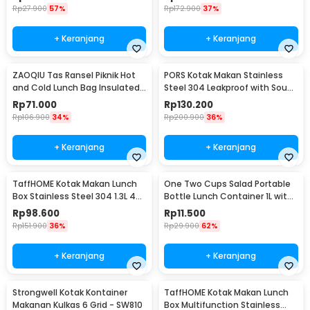
Rp
27.900
57%
Rp
172.900
37%
+ Keranjang
+ Keranjang
ZAOQIU Tas Ransel Piknik Hot
PORS Kotak Makan Stainless
and Cold Lunch Bag Insulated
Steel 304 Leakproof with Soup
Backpack - YY29
Bowl 5 Grid - P-5
Rp
71.000
Rp
130.200
Rp
106.900
34%
Rp
200.900
36%
+ Keranjang
+ Keranjang
TaffHOME Kotak Makan Lunch
One Two Cups Salad Portable
Box Stainless Steel 304 1.3L 4
Bottle Lunch Container 1L with
Grid - U-4
Fork - RF20
Rp
98.600
Rp
11.500
Rp
151.900
36%
Rp
29.900
62%
+ Keranjang
+ Keranjang
Strongwell Kotak Kontainer
TaffHOME Kotak Makan Lunch
Makanan Kulkas 6 Grid - SW810
Box Multifunction Stainless