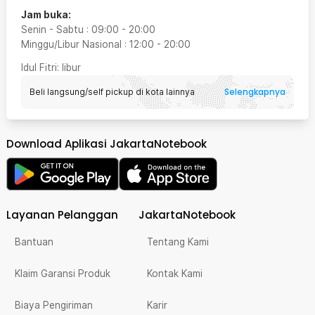
Jam buka:
Senin - Sabtu
:
09:00
-
20:00
Minggu/Libur Nasional
:
12:00
-
20:00
Idul Fitri
: libur
Selengkapnya
Beli langsung/self pickup di kota lainnya
Download Aplikasi JakartaNotebook
Layanan Pelanggan
JakartaNotebook
Bantuan
Tentang Kami
Klaim Garansi Produk
Kontak Kami
Biaya Pengiriman
Karir