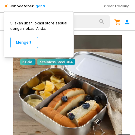
Jabodetabek
ganti
Order Tracking
Alat Kopi
Silakan ubah lokasi store sesuai
dengan lokasi Anda.
Mengerti