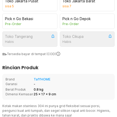
Toko Jakarta Pusat
Toko Jakarta Barat
sisa
5
sisa
7
Pick n Go Bekasi
Pick n Go Depok
Pre-Order
Pre-Order
Toko Tangerang
Toko Cikupa
Habis
Habis
Tersedia bayar di tempat (COD)
Rincian Produk
Brand
TaffHOME
Garansi
-
Berat Produk
0.8 kg
Dimensi Kemasan
25
x
17
x
9
cm
Kotak makan stainless 304 ini punya grid fleksibel sesuai porsi,
pengunci kuat anti tumpah, dan segel silikon rapat anti bocor. Higienis,
tahan karat, dan praktis dibawa ke mana saja!