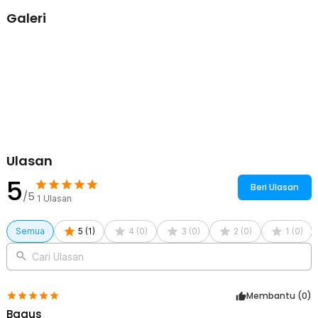
1 x TaffHOME Kotak Makan Lunch Box Stainless Steel 304
Galeri
1400ml - UP-14
1 x Sekat Pemisah
Ulasan
5
Beri Ulasan
/5
1
Ulasan
Semua
5
(
1
)
4
(
0
)
3
(
0
)
2
(
0
)
1
(
0
)
Cari Ulasan
Membantu (
0
)
Bagus