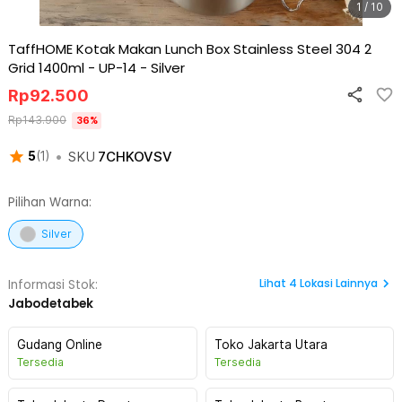
1 / 10
TaffHOME Kotak Makan Lunch Box Stainless Steel 304 2
Grid 1400ml - UP-14
-
Silver
Rp
92.500
Rp
143.900
36
%
•
SKU
7CHKOVSV
5
(
1
)
Pilihan Warna:
Silver
Lihat
4
Lokasi Lainnya
Informasi Stok:
Jabodetabek
Gudang Online
Toko Jakarta Utara
Tersedia
Tersedia