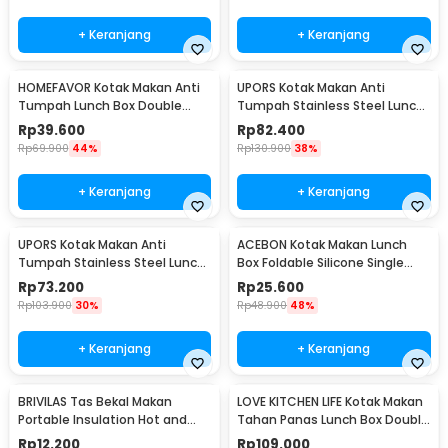
+ Keranjang
+ Keranjang
HOMEFAVOR Kotak Makan Anti
UPORS Kotak Makan Anti
Tumpah Lunch Box Double
Tumpah Stainless Steel Lunch
Layer 3 Grid 1.2L - HF225
Box 4 Grid 1.5L - UP4
Rp
39.600
Rp
82.400
Rp
69.900
44%
Rp
130.900
38%
+ Keranjang
+ Keranjang
UPORS Kotak Makan Anti
ACEBON Kotak Makan Lunch
Tumpah Stainless Steel Lunch
Box Foldable Silicone Single
Box 3 Grid 1.3L - UP3
Layer 550ml - ACB55
Rp
73.200
Rp
25.600
Rp
103.900
30%
Rp
48.900
48%
+ Keranjang
+ Keranjang
BRIVILAS Tas Bekal Makan
LOVE KITCHEN LIFE Kotak Makan
Portable Insulation Hot and
Tahan Panas Lunch Box Double
Cold Lunch Bag - EI23
Layer - YM8686/YM9645
Rp
12.200
Rp
109.000