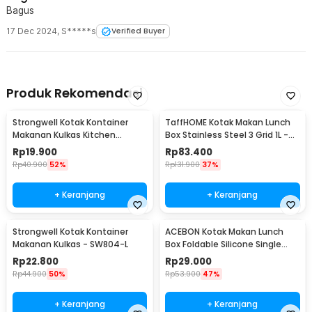
Bagus
17 Dec 2024
,
S*****s
Verified Buyer
Produk Rekomendasi
Strongwell Kotak Kontainer
TaffHOME Kotak Makan Lunch
Makanan Kulkas Kitchen
Box Stainless Steel 3 Grid 1L -
Storage Food Box - SW804-M
OU1000
Rp
19.900
Rp
83.400
Rp
40.900
52%
Rp
131.900
37%
+ Keranjang
+ Keranjang
Strongwell Kotak Kontainer
ACEBON Kotak Makan Lunch
Makanan Kulkas - SW804-L
Box Foldable Silicone Single
Layer 800ml - TN99
Rp
22.800
Rp
29.000
Rp
44.900
50%
Rp
53.900
47%
+ Keranjang
+ Keranjang