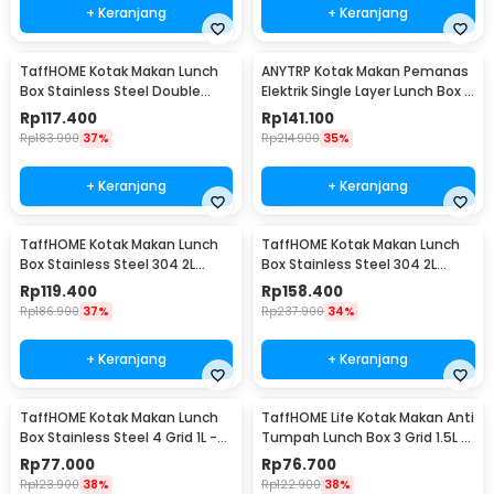
+ Keranjang
+ Keranjang
TaffHOME Kotak Makan Lunch
ANYTRP Kotak Makan Pemanas
Box Stainless Steel Double
Elektrik Single Layer Lunch Box 2
Layer 1.4L Grid 4 - J274
Bowl 1.2L - DFH-C01
Rp
117.400
Rp
141.100
Rp
183.900
37%
Rp
214.900
35%
+ Keranjang
+ Keranjang
TaffHOME Kotak Makan Lunch
TaffHOME Kotak Makan Lunch
Box Stainless Steel 304 2L
Box Stainless Steel 304 2L
Single Compartment - HS233
Triple Compartment - HS233
Rp
119.400
Rp
158.400
Rp
186.900
37%
Rp
237.900
34%
+ Keranjang
+ Keranjang
TaffHOME Kotak Makan Lunch
TaffHOME Life Kotak Makan Anti
Box Stainless Steel 4 Grid 1L -
Tumpah Lunch Box 3 Grid 1.5L -
LB0919
CPL050
Rp
77.000
Rp
76.700
Rp
123.900
38%
Rp
122.900
38%