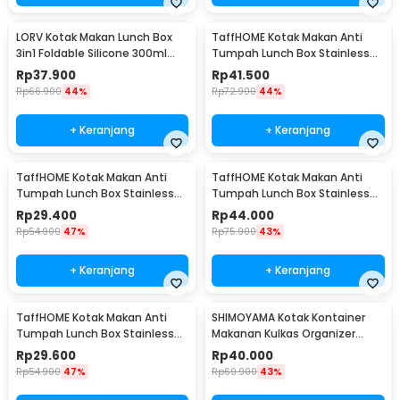
LORV Kotak Makan Lunch Box
TaffHOME Kotak Makan Anti
3in1 Foldable Silicone 300ml
Tumpah Lunch Box Stainless
600ml 1200ml - B1
Steel 304 850ml - KT046
Rp
37.900
Rp
41.500
Rp
66.900
44%
Rp
72.900
44%
+ Keranjang
+ Keranjang
TaffHOME Kotak Makan Anti
TaffHOME Kotak Makan Anti
Tumpah Lunch Box Stainless
Tumpah Lunch Box Stainless
Steel 304 350ml - KT046
Steel 304 850ml - KT273
Rp
29.400
Rp
44.000
Rp
54.900
47%
Rp
75.900
43%
+ Keranjang
+ Keranjang
TaffHOME Kotak Makan Anti
SHIMOYAMA Kotak Kontainer
Tumpah Lunch Box Stainless
Makanan Kulkas Organizer
Steel 304 350ml - KT273
Drainer with Lid 1.7L - RFS49
Rp
29.600
Rp
40.000
Rp
54.900
47%
Rp
69.900
43%