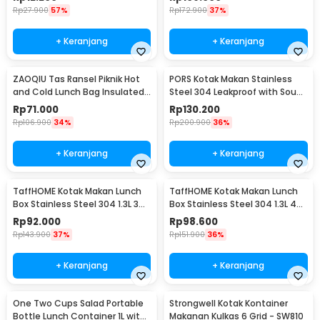
Rp
27.900
57%
Rp
172.900
37%
+ Keranjang
+ Keranjang
ZAOQIU Tas Ransel Piknik Hot
PORS Kotak Makan Stainless
and Cold Lunch Bag Insulated
Steel 304 Leakproof with Soup
Backpack - YY29
Bowl 5 Grid - P-5
Rp
71.000
Rp
130.200
Rp
106.900
34%
Rp
200.900
36%
+ Keranjang
+ Keranjang
TaffHOME Kotak Makan Lunch
TaffHOME Kotak Makan Lunch
Box Stainless Steel 304 1.3L 3
Box Stainless Steel 304 1.3L 4
Grid - U-4
Grid - U-4
Rp
92.000
Rp
98.600
Rp
143.900
37%
Rp
151.900
36%
+ Keranjang
+ Keranjang
One Two Cups Salad Portable
Strongwell Kotak Kontainer
Bottle Lunch Container 1L with
Makanan Kulkas 6 Grid - SW810