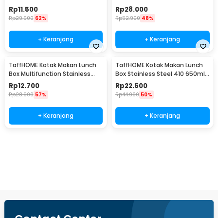
Fork - RF20
Rp
11.500
Rp
28.000
Rp
29.900
62%
Rp
52.900
48%
+ Keranjang
+ Keranjang
TaffHOME Kotak Makan Lunch
TaffHOME Kotak Makan Lunch
Box Multifunction Stainless
Box Stainless Steel 410 650ml
Steel 304 550ml - AC-21
- HS410
Rp
12.700
Rp
22.600
Rp
28.900
57%
Rp
44.900
50%
+ Keranjang
+ Keranjang
Beli Sekarang