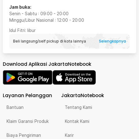
Jam buka:
Senin - Sabtu
:
09:00
-
20:00
Minggu/Libur Nasional
:
12:00
-
20:00
Idul Fitri
: libur
Selengkapnya
Beli langsung/self pickup di kota lainnya
Download Aplikasi JakartaNotebook
Layanan Pelanggan
JakartaNotebook
Bantuan
Tentang Kami
Klaim Garansi Produk
Kontak Kami
Biaya Pengiriman
Karir