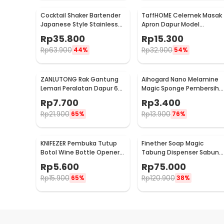
Cocktail Shaker Bartender
TaffHOME Celemek Masak
Japanese Style Stainless
Apron Dapur Model
Steel 200ml
Kantong Pola Spatula -
Rp
35.800
Rp
15.300
JJ41
Rp
63.900
Rp
32.900
44%
54%
ZANLUTONG Rak Gantung
Aihogard Nano Melamine
Lemari Peralatan Dapur 6
Magic Sponge Pembersih
Hook Besi - 2137
Karat Besi - CW62
Rp
7.700
Rp
3.400
Rp
21.900
Rp
13.900
65%
76%
KNIFEZER Pembuka Tutup
Finether Soap Magic
Botol Wine Bottle Opener
Tabung Dispenser Sabun
Stainless Steel - WS01
Otomatis 400ml - AD-03
Rp
5.600
Rp
75.000
Rp
15.900
Rp
120.900
65%
38%