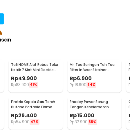
asan
TaffHOME Alat Rebus Telur
Mr. Tea Saringan Teh Tea
Listrik 7 Slot Mini Electric
Filter Infuser Strainer
Egg Cooker 350W - YS-203
Chilling Man Silicon - MR03
Rp
49.900
Rp
6.900
Rp
83.900
Rp
18.900
41%
64%
Firetric Kepala Gas Torch
Rhodey Power Sarung
6
Butane Portable Flame
Tangan Keselamatan
Gun Adjustable - 807
Tahan Goresan Pisau -
Rp
29.400
Rp
15.000
EN388
Rp
54.900
Rp
32.900
47%
55%