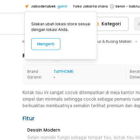
Jabodetabek
ganti
Toko Jakarta Utara
Toko Tangerang
Kategori
A
Silakan ubah lokasi store sesuai
Toko Cikupa
dengan lokasi Anda.
Pick n Go Jakarta Barat
Senin - J
Home Appliance
Perlengkapan Dapur & Ruang Makan
Mengerti
Pick n Go Bekasi
Senin - Jumat (08
Pick n Go Depok
Senin - Jumat (08
Rincian Produk
Toko Jakarta Pusat
Senin - Sabtu
Brand
TaffHOME
Berat
Toko Jakarta Barat
Senin - Sabtu
Garansi
-
Dime
Toko Jakarta Utara
Toko Tangerang
Kotak tisu ini sangat cocok ditempatkan di meja kantor 
simpel dan minimalis sehingga cocok sebagai pemanis rua
Toko Cikupa
berkualitas membuatnya semakin terlihat premium dan da
Pick n Go Jakarta Barat
Senin - J
Fitur
Pick n Go Bekasi
Senin - Jumat (08
Pick n Go Depok
Senin - Jumat (08
Desain Modern
Selain memiliki fungsi sebagai tempat tisu, kotak tisu i