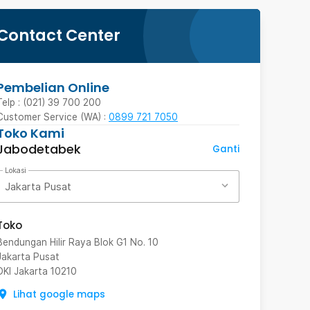
Contact Center
Pembelian Online
Telp : (021) 39 700 200
Customer Service (WA) :
0899 721 7050
Toko Kami
Jabodetabek
Ganti
Lokasi
Jakarta Pusat
Toko
Bendungan Hilir Raya Blok G1 No. 10
Jakarta Pusat
DKI Jakarta
10210
Lihat google maps