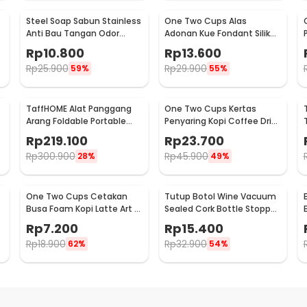
Steel Soap Sabun Stainless
One Two Cups Alas
Anti Bau Tangan Odor
Adonan Kue Fondant Silikon
Remove - HW071
Baking Mat Anti Slip -
Rp
10.800
Rp
13.600
JJ3873
Rp
25.900
Rp
29.900
59%
55%
TaffHOME Alat Panggang
One Two Cups Kertas
Arang Foldable Portable
Penyaring Kopi Coffee Drip
BBQ Outdoor Grill Stove -
Bag Paper Filter 50PCS -
Rp
219.100
Rp
23.700
HWSK77
T111
Rp
300.900
Rp
45.900
28%
49%
One Two Cups Cetakan
Tutup Botol Wine Vacuum
Busa Foam Kopi Latte Art 16
Sealed Cork Bottle Stopper
PCS - JJYE01
Stainless Steel - G94529
Rp
7.200
Rp
15.400
Rp
18.900
Rp
32.900
62%
54%