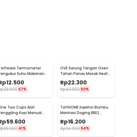
Taffware Termometer
OVE Sarung Tangan Oven
Pengukur Suhu Makanan
Tahan Panas Masak Heat
Digital Daging Kopi Susu -
Resistant Gloves - 540F
Rp
12.500
Rp
22.300
TP101
Rp
28.900
Rp
43.900
57%
50%
One Two Cups Alat
TaffHOME Injektor Bumbu
Penggiling Kopi Manual
Marinasi Daging BBQ
Coffee Grinder Portable -
Seasoning Injector - HC117
Rp
59.600
Rp
16.200
WFCG9800
Rp
99.900
Rp
34.900
41%
54%