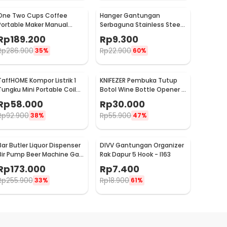
One Two Cups Coffee
Hanger Gantungan
Portable Maker Manual
Serbaguna Stainless Steel
Hand Press Espresso 300ml
10 PCS - M127105
Rp
189.200
Rp
9.300
- T35066
Rp
286.900
Rp
22.900
35%
60%
TaffHOME Kompor Listrik 1
KNIFEZER Pembuka Tutup
Tungku Mini Portable Coil
Botol Wine Bottle Opener -
Hot Plate 500W - C1-1000-
TYK-074B
Rp
58.000
Rp
30.000
03
Rp
92.900
Rp
55.900
38%
47%
Bar Butler Liquor Dispenser
DIVV Gantungan Organizer
Bir Pump Beer Machine Gas
Rak Dapur 5 Hook - I163
Station 900ml - P-36
Rp
173.000
Rp
7.400
Rp
255.900
Rp
18.900
33%
61%