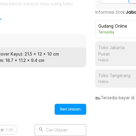
 meja kantor maupun meja ruang tamu
Informasi Stok:
Jab
Gudang Online
ume tisu. Apabila sudah sedikit, bagian
Tersedia
an Anda untuk mengambil tisu.
Toko Jakarta
erkualitas yang dapat bertahan untuk
over Kayu): 21.5 x 12 x 10 cm
Pusat
yu MDF dan plastik PP berkualitas yang
Habis
m: 18.7 x 11.2 x 9.4 cm
Toko Tangerang
Habis
:
- ZJ30
Tersedia bayar d
Beri Ulasan
1
(
0
)
Cari Ulasan