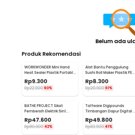
Belum ada ul
Produk Rekomendasi
WORKWONDER Mini Hand
Alat Bantu Penggulung
Heat Sealer Plastik Portable
Sushi Roll Maker Plastik PE
Baterai AA - LX2000A
22x20.5x0.1cm - E1119
Rp
9.300
Rp
8.300
Rp
22.900
Rp
20.900
60%
61%
BATHE PROJECT Sikat
Taffware Digipounds
Pembersih Elektrik 5in1
Timbangan Dapur Digital 
Magic Brush Rechargeable
Satuan 1kg 0.1g - i2000
Rp
47.600
Rp
49.800
- WQ8110
Rp
80.900
Rp
83.900
42%
41%