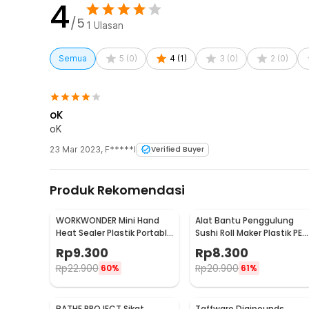
File logo harus dikirim dalam format PDF, Vector, PNG 
4
Revisi desain hanya berlaku sebelum proses produksi d
/5
1
Ulasan
Semua
5
(
0
)
4
(
1
)
3
(
0
)
2
(
0
)
oK
oK
23 Mar 2023
,
F*****l
Verified Buyer
Produk Rekomendasi
WORKWONDER Mini Hand
Alat Bantu Penggulung
Heat Sealer Plastik Portable
Sushi Roll Maker Plastik PE
Baterai AA - LX2000A
22x20.5x0.1cm - E1119
Rp
9.300
Rp
8.300
Rp
22.900
Rp
20.900
60%
61%
BATHE PROJECT Sikat
Taffware Digipounds