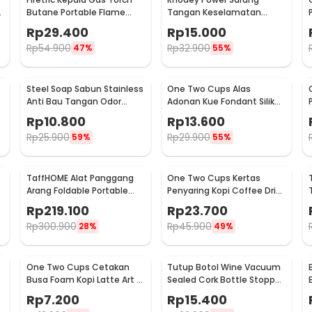
6
Butane Portable Flame
Tangan Keselamatan
Gun Adjustable - 807
Tahan Goresan Pisau -
Rp
29.400
Rp
15.000
EN388
Rp
54.900
Rp
32.900
47%
55%
Steel Soap Sabun Stainless
One Two Cups Alas
Anti Bau Tangan Odor
Adonan Kue Fondant Silikon
Remove - HW071
Baking Mat Anti Slip -
Rp
10.800
Rp
13.600
JJ3873
Rp
25.900
Rp
29.900
59%
55%
TaffHOME Alat Panggang
One Two Cups Kertas
Arang Foldable Portable
Penyaring Kopi Coffee Drip
BBQ Outdoor Grill Stove -
Bag Paper Filter 50PCS -
Rp
219.100
Rp
23.700
HWSK77
T111
:
Rp
300.900
Rp
45.900
28%
49%
issue Box - ZJ03
One Two Cups Cetakan
Tutup Botol Wine Vacuum
Busa Foam Kopi Latte Art 16
Sealed Cork Bottle Stopper
PCS - JJYE01
Stainless Steel - G94529
Rp
7.200
Rp
15.400