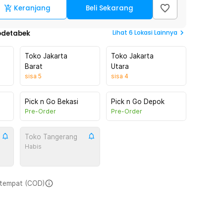
Keranjang
Beli Sekarang
Lihat
6
Lokasi Lainnya
odetabek
Toko Jakarta
Toko Jakarta
Barat
Utara
sisa
5
sisa
4
Pick n Go Bekasi
Pick n Go Depok
Pre-Order
Pre-Order
Toko Tangerang
Habis
i tempat (COD)