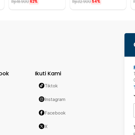
Rp
18.900
Rp
32.900
62%
54%
ook
Ikuti Kami
Tiktok
Instagram
Facebook
X