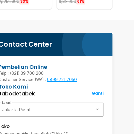
Rp
255.900
Rp
18.900
33%
61%
Contact Center
Pembelian Online
Telp : (021) 39 700 200
Customer Service (WA) :
0899 721 7050
Toko Kami
Jabodetabek
Ganti
Lokasi
Jakarta Pusat
Toko
Bendungan Hilir Raya Blok G1 No. 10