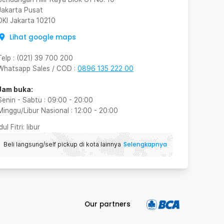
Jakarta Pusat
DKI Jakarta
10210
Lihat google maps
Telp
:
(021) 39 700 200
Whatsapp Sales / COD
:
0896 135 222 00
Jam buka:
Senin - Sabtu
:
09:00
-
20:00
Minggu/Libur Nasional
:
12:00
-
20:00
Idul Fitri
: libur
Selengkapnya
Beli langsung/self pickup di kota lainnya
Our partners