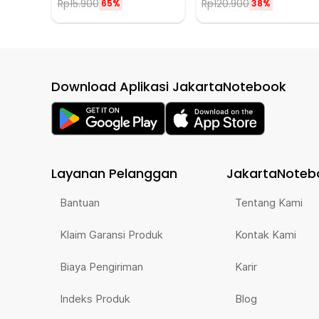
Rp
15.900
Rp
120.900
65%
38%
Download Aplikasi JakartaNotebook
Layanan Pelanggan
JakartaNoteb
Bantuan
Tentang Kami
Klaim Garansi Produk
Kontak Kami
Biaya Pengiriman
Karir
Indeks Produk
Blog