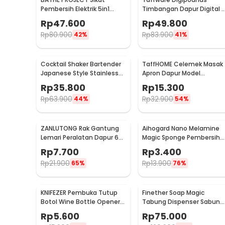
Pembersih Elektrik 5in1
Timbangan Dapur Digital 
Magic Brush Rechargeable
Satuan 1kg 0.1g - i2000
Rp
47.600
Rp
49.800
- WQ8110
Rp
80.900
Rp
83.900
42%
41%
Cocktail Shaker Bartender
TaffHOME Celemek Masak
Japanese Style Stainless
Apron Dapur Model
Steel 200ml
Kantong Pola Spatula -
Rp
35.800
Rp
15.300
JJ41
Rp
63.900
Rp
32.900
44%
54%
ZANLUTONG Rak Gantung
Aihogard Nano Melamine
Lemari Peralatan Dapur 6
Magic Sponge Pembersih
Kelengkapan Produk
Hook Besi - 2137
Karat Besi - CW62
Rp
7.700
Rp
3.400
Rincian yang Anda dapatkan untuk pembelian produk ini
Rp
21.900
Rp
13.900
65%
76%
1 x TaffHOME Kotak Tisu Kayu Multifungsi Wooden T
KNIFEZER Pembuka Tutup
Finether Soap Magic
Botol Wine Bottle Opener
Tabung Dispenser Sabun
Stainless Steel - WS01
Otomatis 400ml - AD-03
Rp
5.600
Rp
75.000