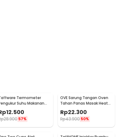
Taffware Termometer
OVE Sarung Tangan Oven
Pengukur Suhu Makanan
Tahan Panas Masak Heat
Digital Daging Kopi Susu -
Resistant Gloves - 540F
Rp
12.500
Rp
22.300
TP101
Rp
28.900
Rp
43.900
57%
50%
One Two Cups Alat
TaffHOME Injektor Bumbu