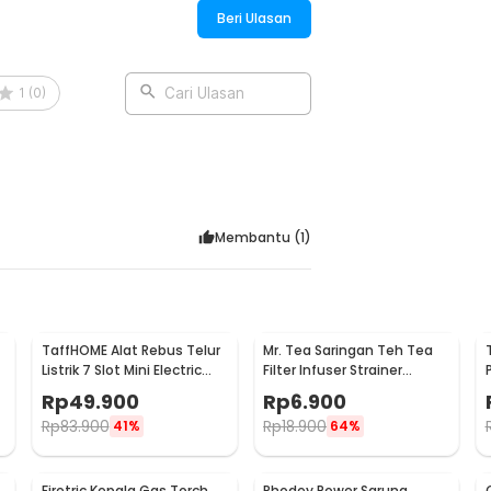
atau JPEG resolusi tinggi.
Beri Ulasan
imulai.
1
(
0
)
Cari Ulasan
Membantu (
1
)
TaffHOME Alat Rebus Telur
Mr. Tea Saringan Teh Tea
Listrik 7 Slot Mini Electric
Filter Infuser Strainer
Egg Cooker 350W - YS-203
Chilling Man Silicon - MR03
Rp
49.900
Rp
6.900
Rp
83.900
Rp
18.900
41%
64%
Firetric Kepala Gas Torch
Rhodey Power Sarung