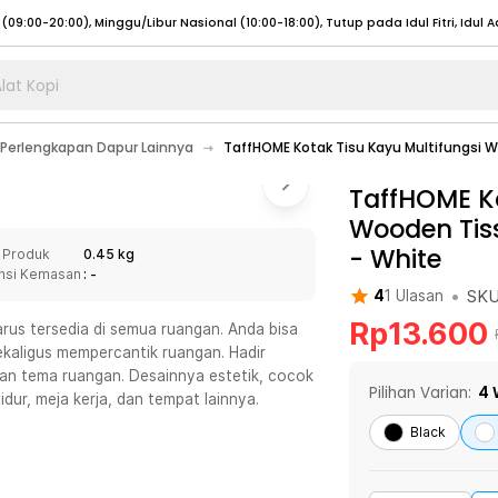
lat Kopi
umat (07:00 - 20:00), Sabtu - Minggu (08:00 - 20:00), Tutup pada Idul Fitri
Sele
Perlengkapan Dapur Lainnya
TaffHOME Kotak Tisu Kayu Multifungsi W
:00 - 20:00), Sabtu - Minggu/ Libur Nasional (08:00 - 17:00)
Selengkapnya
:00 - 20:00), Sabtu - Minggu/ Libur Nasional (08:00 - 17:00)
TaffHOME Ko
Selengkapnya
Wooden Tiss
 (09:00-20:00), Minggu/Libur Nasional (12:00-20:00), Tutup pada Idul Fitri
Sele
-
White
 Produk
0.45 kg
 (09:00-20:00), Minggu/Libur Nasional (12:00-20:00), Tutup pada Idul Fitri
Sele
nsi Kemasan
: -
•
SK
4
1
Ulasan
Rp
13.600
rus tersedia di semua ruangan. Anda bisa
kaligus mempercantik ruangan. Hadir
gan tema ruangan. Desainnya estetik, cocok
umat (07:00 - 20:00), Sabtu - Minggu (08:00 - 20:00), Tutup pada Idul Fitri
Sele
Pilihan Varian:
4
dur, meja kerja, dan tempat lainnya.
:00 - 20:00), Sabtu - Minggu/ Libur Nasional (08:00 - 17:00)
Selengkapnya
Black
:00 - 20:00), Sabtu - Minggu/ Libur Nasional (08:00 - 17:00)
Selengkapnya