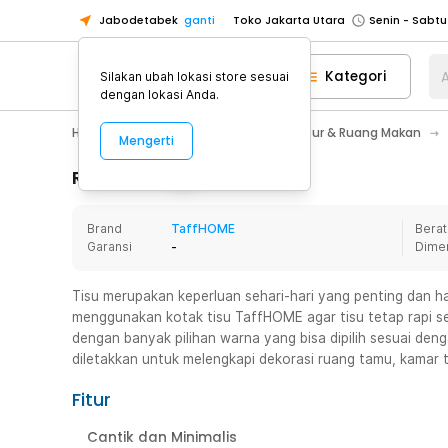
Jabodetabek
ganti
Toko Jakarta Utara
Toko Tangerang
Kategori
A
Silakan ubah lokasi store sesuai
Toko Cikupa
dengan lokasi Anda.
Pick n Go Jakarta Barat
Senin - J
Home Appliance
Perlengkapan Dapur & Ruang Makan
Mengerti
Pick n Go Bekasi
Senin - Jumat (08
Pick n Go Depok
Senin - Jumat (08
Rincian Produk
Toko Jakarta Pusat
Senin - Sabtu
Brand
TaffHOME
Berat
Toko Jakarta Barat
Senin - Sabtu
Garansi
-
Dime
Toko Jakarta Utara
Toko Tangerang
Tisu merupakan keperluan sehari-hari yang penting dan ha
menggunakan kotak tisu TaffHOME agar tisu tetap rapi se
Toko Cikupa
dengan banyak pilihan warna yang bisa dipilih sesuai den
Pick n Go Jakarta Barat
Senin - J
diletakkan untuk melengkapi dekorasi ruang tamu, kamar ti
Pick n Go Bekasi
Senin - Jumat (08
Fitur
Pick n Go Depok
Senin - Jumat (08
Cantik dan Minimalis