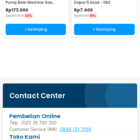
Pump Beer Machine Gas
Dapur 5 Hook - I163
Station 900ml - P-36
Rp
173.000
Rp
7.400
Rp
255.900
33%
Rp
18.900
61%
+ Keranjang
+ Keranjang
Ingatkan Saya
Contact Center
Pembelian Online
Telp : (021) 39 700 200
Customer Service (WA) :
0899 721 7050
Toko Kami