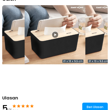
Slot Smartphone
Dilengkapi slot khusus yang berfungsi sebagai stand smartphone.
Anda dapat meletakkan ponsel secara horizontal untuk menonton
video, melakukan video call, atau mengecek pesan sambil
beraktivitas tanpa perlu memegangnya. Fungsi tambahan ini
membuatnya lebih praktis dibanding kotak tisu biasa.
Desain Modern dan Estetis
Mengusung desain minimalis dengan tutup kayu alami yang
memberi kesan mewah. Perpaduan warna netral dan tekstur kayu
membuatnya serasi dengan berbagai gaya interior, dari klasik
hingga kontemporer.
Material Berkualitas
Terbuat dari plastik PP kokoh dan kayu alami, tampil elegan
sekaligus tahan lama. Material ini mampu menahan kelembapan
sehingga tisu tetap bersih dan terjaga.
Cocok untuk Segala Ruangan
Dengan desain modern dan fungsional, dapat ditempatkan di meja
tamu, meja kerja, atau meja makan. Tisu tetap rapi, sekaligus
memberi kemudahan saat menonton atau menggunakan
Ulasan
smartphone.
5
Beri Ulasan