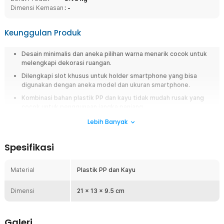
Dimensi Kemasan
: -
Keunggulan Produk
Desain minimalis dan aneka pilihan warna menarik cocok untuk
melengkapi dekorasi ruangan.
Dilengkapi slot khusus untuk holder smartphone yang bisa
digunakan dengan aneka model dan ukuran smartphone.
Kombinasi bahan plastik PP dan kayu tidak mudah rusak yang
cocok untuk penggunaan jangka panjang.
Lebih Banyak
Overview
Kotak tisu multifungsi dengan slot smartphone, desain modern minimalis,
Spesifikasi
tutup kayu elegan, dan material berkualitas. Praktis, estetis, cocok untuk
meja tamu, kerja, maupun makan.
Material
Plastik PP dan Kayu
Fitur
Dimensi
21 x 13 x 9.5 cm
Kotak Tisu Multifungsi
Dirancang untuk menampung tisu lembaran agar lebih rapi dan
terorganisir. Tisu tetap bersih dan mudah diambil tanpa berantakan.
Galeri
Cocok untuk berbagai jenis ruangan di rumah.