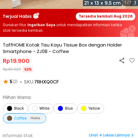
1 / 7
Terjual Habis
Tersedia kembali
Aug 2026
Gunakan fitur
Ingatkan Saya
untuk mendapatkan informasi ketika
stok tersedia kembali.
TaffHOME Kotak Tisu Kayu Tissue Box dengan Holder
Smartphone - ZJ08
-
Coffee
Rp
19.900
Rp
40.900
52
%
•
SKU
7RHXQ0CF
5
(
2
)
Pilihan Warna:
Black
White
Blue
Yellow
Coffee
Habis
Lihat
4
Lokasi Lainnya
Informasi Stok: