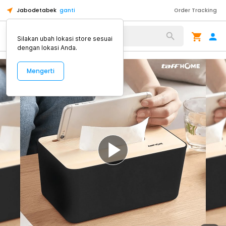
Jabodetabek
ganti
Order Tracking
Alat Kopi
Silakan ubah lokasi store sesuai
dengan lokasi Anda.
Mengerti