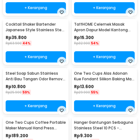
+ Keranjang
+ Keranjang
Cocktail Shaker Bartender
TaffHOME Celemek Masak
Japanese Style Stainless Steel
Apron Dapur Model Kantong
200ml
Pola Spatula - JJ41
Rp
35.800
Rp
15.300
Rp
63.900
44%
Rp
32.900
54%
+ Keranjang
+ Keranjang
Steel Soap Sabun Stainless
One Two Cups Alas Adonan
Anti Bau Tangan Odor Remove
Kue Fondant Silikon Baking Mat
- HW071
Anti Slip - JJ3873
Rp
10.800
Rp
13.600
Rp
25.900
59%
Rp
29.900
55%
+ Keranjang
+ Keranjang
One Two Cups Coffee Portable
Hanger Gantungan Serbaguna
Maker Manual Hand Press
Stainless Steel 10 PCS -
Espresso 300ml - T35066
M127105
Rp
189.200
Rp
9.300