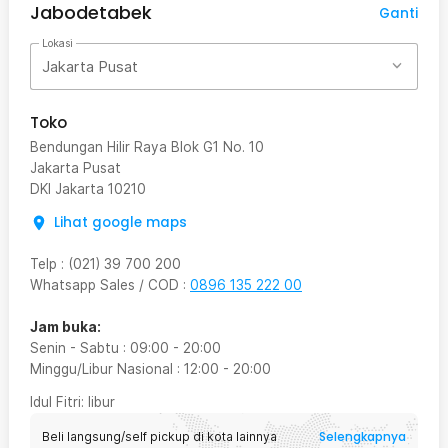
Jabodetabek
Ganti
Lokasi
Jakarta Pusat
Toko
Bendungan Hilir Raya Blok G1 No. 10
Jakarta Pusat
DKI Jakarta
10210
Lihat google maps
Telp
:
(021) 39 700 200
Whatsapp Sales / COD
:
0896 135 222 00
Jam buka:
Senin - Sabtu
:
09:00
-
20:00
Minggu/Libur Nasional
:
12:00
-
20:00
Idul Fitri
: libur
Selengkapnya
Beli langsung/self pickup di kota lainnya