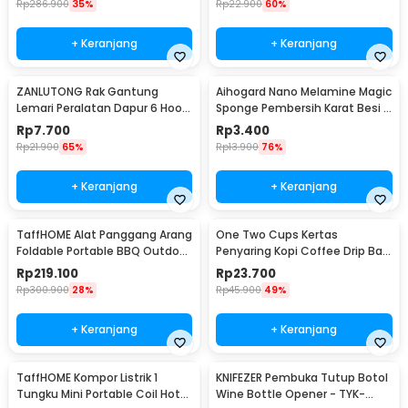
Rp
286.900
35%
Rp
22.900
60%
+ Keranjang
+ Keranjang
ZANLUTONG Rak Gantung
Aihogard Nano Melamine Magic
Lemari Peralatan Dapur 6 Hook
Sponge Pembersih Karat Besi -
Besi - 2137
CW62
Rp
7.700
Rp
3.400
Rp
21.900
65%
Rp
13.900
76%
+ Keranjang
+ Keranjang
TaffHOME Alat Panggang Arang
One Two Cups Kertas
Foldable Portable BBQ Outdoor
Penyaring Kopi Coffee Drip Bag
Grill Stove - HWSK77
Paper Filter 50PCS - T111
Rp
219.100
Rp
23.700
Rp
300.900
28%
Rp
45.900
49%
+ Keranjang
+ Keranjang
TaffHOME Kompor Listrik 1
KNIFEZER Pembuka Tutup Botol
Tungku Mini Portable Coil Hot
Wine Bottle Opener - TYK-