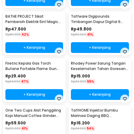
+ Keranjang
+ Keranjang
BATHE PROJECT Sikat
Taffware Digipounds
Pembersih Elektrik 5in1 Magic
Timbangan Dapur Digital 6
Brush Rechargeable - WQ8110
Satuan 1kg 0.1g - i2000
Rp
47.600
Rp
49.800
Rp
80.900
42%
Rp
83.900
41%
+ Keranjang
+ Keranjang
Firetric Kepala Gas Torch
Rhodey Power Sarung Tangan
Butane Portable Flame Gun
Keselamatan Tahan Goresan
Adjustable - 807
Pisau - EN388
Rp
29.400
Rp
15.000
Rp
54.900
47%
Rp
32.900
55%
+ Keranjang
+ Keranjang
One Two Cups Alat Penggiling
TaffHOME Injektor Bumbu
Kopi Manual Coffee Grinder
Marinasi Daging BBQ
Portable - WFCG9800
Seasoning Injector - HC117
Rp
59.600
Rp
16.200
Rp
99.900
41%
Rp
34.900
54%