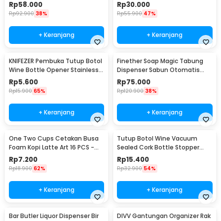
Plate 500W - C1-1000-03
074B
Rp
58.000
Rp
30.000
Rp
92.900
38%
Rp
55.900
47%
+ Keranjang
+ Keranjang
KNIFEZER Pembuka Tutup Botol
Finether Soap Magic Tabung
Wine Bottle Opener Stainless
Dispenser Sabun Otomatis
Steel - WS01
400ml - AD-03
Rp
5.600
Rp
75.000
Rp
15.900
65%
Rp
120.900
38%
+ Keranjang
+ Keranjang
One Two Cups Cetakan Busa
Tutup Botol Wine Vacuum
Foam Kopi Latte Art 16 PCS -
Sealed Cork Bottle Stopper
JJYE01
Stainless Steel - G94529
Rp
7.200
Rp
15.400
Rp
18.900
62%
Rp
32.900
54%
+ Keranjang
+ Keranjang
Bar Butler Liquor Dispenser Bir
DIVV Gantungan Organizer Rak