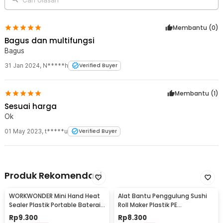
terbaik.
Ketentuan Layanan
Membantu (
0
)
MOQ (Minimal Order Quantity) – 5000 PCS.
Bagus dan multifungsi
File logo harus dikirim dalam format PDF, Vector, PNG atau JPEG
Bagus
resolusi tinggi.
Revisi desain hanya berlaku sebelum proses produksi dimulai.
31 Jan 2024
,
N*****h
Verified Buyer
Membantu (
1
)
Sesuai harga
Ok
01 May 2023
,
t*****u
Verified Buyer
Produk Rekomendasi
WORKWONDER Mini Hand Heat
Alat Bantu Penggulung Sushi
Sealer Plastik Portable Baterai
Roll Maker Plastik PE
AA - LX2000A
22x20.5x0.1cm - E1119
Rp
9.300
Rp
8.300