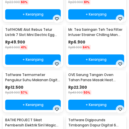
Rp
22.900
60%
Rp
20.900
61%
+ Keranjang
+ Keranjang
TaffHOME Alat Rebus Telur
Mr. Tea Saringan Teh Tea Filter
Listrik 7 Slot Mini Electric Egg
Infuser Strainer Chilling Man
Cooker 350W - YS-203
Silicon - MR03
Rp
49.900
Rp
6.900
Kelengkapan Produk
Rp
83.900
41%
Rp
18.900
64%
Rincian yang Anda dapatkan untuk pembelian produk ini:
1 x TaffHOME Kotak Tisu Kayu Tissue Box dengan Holder
+ Keranjang
+ Keranjang
Smartphone - ZJ08
Taffware Termometer
OVE Sarung Tangan Oven
Pengukur Suhu Makanan Digital
Tahan Panas Masak Heat
Daging Kopi Susu - TP101
Resistant Gloves - 540F
Rp
12.500
Rp
22.300
Rp
28.900
57%
Rp
43.900
50%
+ Keranjang
+ Keranjang
BATHE PROJECT Sikat
Taffware Digipounds
Pembersih Elektrik 5in1 Magic
Timbangan Dapur Digital 6