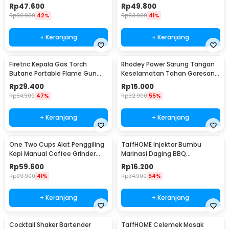
Brush Rechargeable - WQ8110
Satuan 1kg 0.1g - i2000
Rp
47.600
Rp
49.800
Rp
80.900
42%
Rp
83.900
41%
+ Keranjang
+ Keranjang
Firetric Kepala Gas Torch
Rhodey Power Sarung Tangan
Butane Portable Flame Gun
Keselamatan Tahan Goresan
Adjustable - 807
Pisau - EN388
Rp
29.400
Rp
15.000
Rp
54.900
47%
Rp
32.900
55%
+ Keranjang
+ Keranjang
One Two Cups Alat Penggiling
TaffHOME Injektor Bumbu
Kopi Manual Coffee Grinder
Marinasi Daging BBQ
Portable - WFCG9800
Seasoning Injector - HC117
Rp
59.600
Rp
16.200
Rp
99.900
41%
Rp
34.900
54%
+ Keranjang
+ Keranjang
Cocktail Shaker Bartender
TaffHOME Celemek Masak