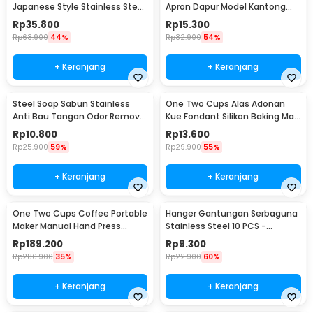
Japanese Style Stainless Steel
Apron Dapur Model Kantong
200ml
Pola Spatula - JJ41
Rp
35.800
Rp
15.300
Rp
63.900
44%
Rp
32.900
54%
+ Keranjang
+ Keranjang
Steel Soap Sabun Stainless
One Two Cups Alas Adonan
Anti Bau Tangan Odor Remove
Kue Fondant Silikon Baking Mat
- HW071
Anti Slip - JJ3873
Rp
10.800
Rp
13.600
Rp
25.900
59%
Rp
29.900
55%
+ Keranjang
+ Keranjang
One Two Cups Coffee Portable
Hanger Gantungan Serbaguna
Maker Manual Hand Press
Stainless Steel 10 PCS -
Espresso 300ml - T35066
M127105
Rp
189.200
Rp
9.300
Rp
286.900
35%
Rp
22.900
60%
+ Keranjang
+ Keranjang