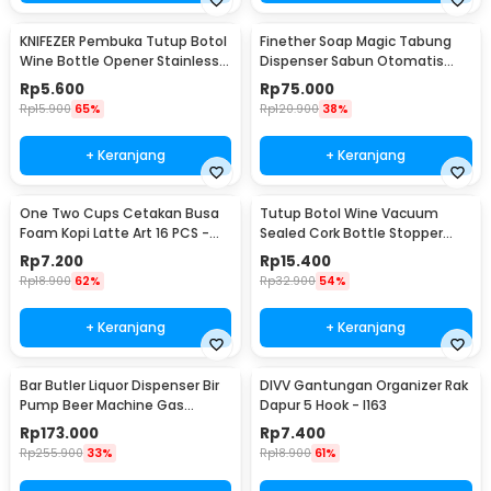
KNIFEZER Pembuka Tutup Botol
Finether Soap Magic Tabung
Wine Bottle Opener Stainless
Dispenser Sabun Otomatis
Steel - WS01
400ml - AD-03
Rp
5.600
Rp
75.000
Rp
15.900
65%
Rp
120.900
38%
+ Keranjang
+ Keranjang
One Two Cups Cetakan Busa
Tutup Botol Wine Vacuum
Foam Kopi Latte Art 16 PCS -
Sealed Cork Bottle Stopper
JJYE01
Stainless Steel - G94529
Rp
7.200
Rp
15.400
Rp
18.900
62%
Rp
32.900
54%
+ Keranjang
+ Keranjang
Bar Butler Liquor Dispenser Bir
DIVV Gantungan Organizer Rak
Pump Beer Machine Gas
Dapur 5 Hook - I163
Station 900ml - P-36
Rp
173.000
Rp
7.400
Rp
255.900
33%
Rp
18.900
61%