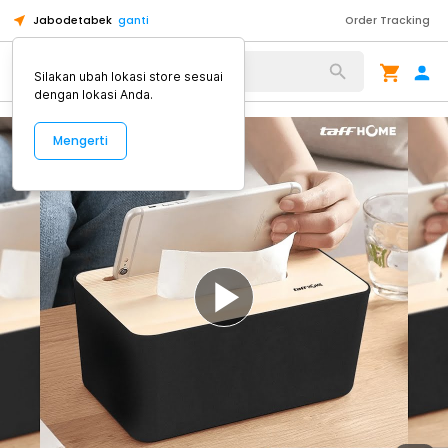
Jabodetabek
ganti
Order Tracking
Alat Kopi
Silakan ubah lokasi store sesuai
dengan lokasi Anda.
Mengerti