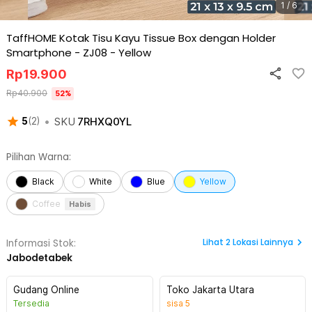
1 / 6
TaffHOME Kotak Tisu Kayu Tissue Box dengan Holder
Smartphone - ZJ08
-
Yellow
Rp
19.900
Rp
40.900
52
%
•
SKU
7RHXQ0YL
5
(
2
)
Pilihan Warna:
Black
White
Blue
Yellow
Coffee
Habis
Lihat
2
Lokasi Lainnya
Informasi Stok:
Jabodetabek
Gudang Online
Toko Jakarta Utara
Tersedia
sisa
5