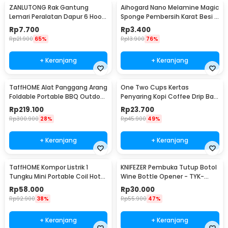
ZANLUTONG Rak Gantung
Aihogard Nano Melamine Magic
Lemari Peralatan Dapur 6 Hook
Sponge Pembersih Karat Besi -
Besi - 2137
CW62
Rp
7.700
Rp
3.400
Rp
21.900
65%
Rp
13.900
76%
+ Keranjang
+ Keranjang
TaffHOME Alat Panggang Arang
One Two Cups Kertas
Foldable Portable BBQ Outdoor
Penyaring Kopi Coffee Drip Bag
Grill Stove - HWSK77
Paper Filter 50PCS - T111
Rp
219.100
Rp
23.700
Rp
300.900
28%
Rp
45.900
49%
+ Keranjang
+ Keranjang
TaffHOME Kompor Listrik 1
KNIFEZER Pembuka Tutup Botol
Tungku Mini Portable Coil Hot
Wine Bottle Opener - TYK-
Plate 500W - C1-1000-03
074B
Rp
58.000
Rp
30.000
Rp
92.900
38%
Rp
55.900
47%
+ Keranjang
+ Keranjang