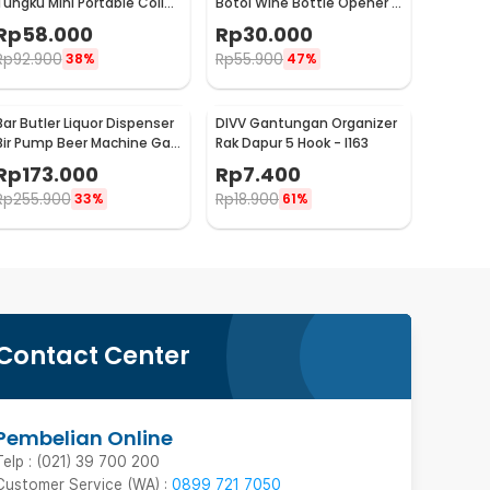
Tungku Mini Portable Coil
Botol Wine Bottle Opener -
Hot Plate 500W - C1-1000-
TYK-074B
Rp
58.000
Rp
30.000
03
Rp
92.900
Rp
55.900
38%
47%
Bar Butler Liquor Dispenser
DIVV Gantungan Organizer
Bir Pump Beer Machine Gas
Rak Dapur 5 Hook - I163
Station 900ml - P-36
Rp
173.000
Rp
7.400
Rp
255.900
Rp
18.900
33%
61%
Contact Center
Pembelian Online
Telp : (021) 39 700 200
Customer Service (WA) :
0899 721 7050