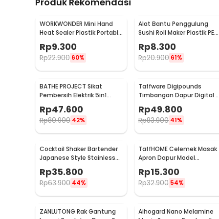
Produk Rekomendasi
WORKWONDER Mini Hand
Alat Bantu Penggulung
Heat Sealer Plastik Portable
Sushi Roll Maker Plastik PE
Baterai AA - LX2000A
22x20.5x0.1cm - E1119
Rp
9.300
Rp
8.300
Rp
22.900
Rp
20.900
60%
61%
BATHE PROJECT Sikat
Taffware Digipounds
Pembersih Elektrik 5in1
Timbangan Dapur Digital 
Magic Brush Rechargeable
Satuan 1kg 0.1g - i2000
Rp
47.600
Rp
49.800
- WQ8110
Rp
80.900
Rp
83.900
42%
41%
Cocktail Shaker Bartender
TaffHOME Celemek Masak
Japanese Style Stainless
Apron Dapur Model
Steel 200ml
Kantong Pola Spatula -
Rp
35.800
Rp
15.300
JJ41
Rp
63.900
Rp
32.900
44%
54%
ZANLUTONG Rak Gantung
Aihogard Nano Melamine