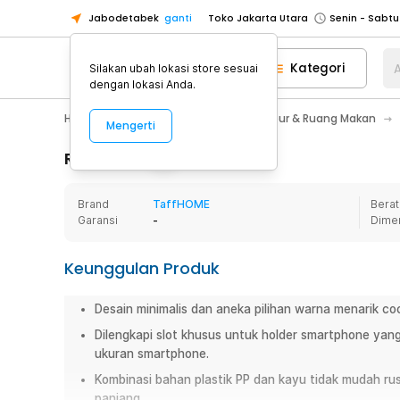
Jabodetabek
ganti
Toko Jakarta Utara
Toko Tangerang
Kategori
A
Silakan ubah lokasi store sesuai
Toko Cikupa
dengan lokasi Anda.
Pick n Go Jakarta Barat
Senin - J
Home Appliance
Perlengkapan Dapur & Ruang Makan
Mengerti
Pick n Go Bekasi
Senin - Jumat (08
Pick n Go Depok
Senin - Jumat (08
Rincian Produk
Toko Jakarta Pusat
Senin - Sabtu
Brand
TaffHOME
Berat
Toko Jakarta Barat
Senin - Sabtu
Garansi
-
Dime
Toko Jakarta Utara
Toko Tangerang
Keunggulan Produk
Toko Cikupa
Desain minimalis dan aneka pilihan warna menarik c
Pick n Go Jakarta Barat
Senin - J
Dilengkapi slot khusus untuk holder smartphone ya
Pick n Go Bekasi
Senin - Jumat (08
ukuran smartphone.
Pick n Go Depok
Senin - Jumat (08
Kombinasi bahan plastik PP dan kayu tidak mudah r
panjang.