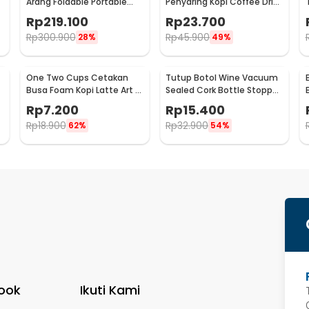
Arang Foldable Portable
Penyaring Kopi Coffee Drip
BBQ Outdoor Grill Stove -
Bag Paper Filter 50PCS -
Rp
219.100
Rp
23.700
HWSK77
T111
Rp
300.900
Rp
45.900
28%
49%
One Two Cups Cetakan
Tutup Botol Wine Vacuum
Busa Foam Kopi Latte Art 16
Sealed Cork Bottle Stopper
PCS - JJYE01
Stainless Steel - G94529
Rp
7.200
Rp
15.400
Rp
18.900
Rp
32.900
62%
54%
:
older Smartphone - ZJ08
ook
Ikuti Kami