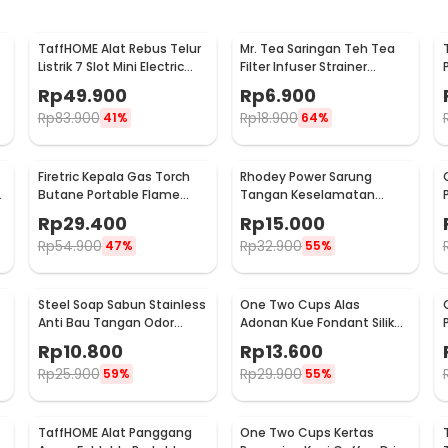
TaffHOME Alat Rebus Telur
Mr. Tea Saringan Teh Tea
Listrik 7 Slot Mini Electric
Filter Infuser Strainer
Egg Cooker 350W - YS-203
Chilling Man Silicon - MR03
Rp
49.900
Rp
6.900
Rp
83.900
Rp
18.900
41%
64%
Firetric Kepala Gas Torch
Rhodey Power Sarung
6
Butane Portable Flame
Tangan Keselamatan
Gun Adjustable - 807
Tahan Goresan Pisau -
Rp
29.400
Rp
15.000
EN388
Rp
54.900
Rp
32.900
47%
55%
Steel Soap Sabun Stainless
One Two Cups Alas
Anti Bau Tangan Odor
Adonan Kue Fondant Silikon
Remove - HW071
Baking Mat Anti Slip -
Rp
10.800
Rp
13.600
JJ3873
Rp
25.900
Rp
29.900
59%
55%
TaffHOME Alat Panggang
One Two Cups Kertas