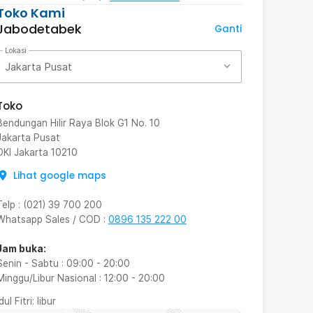
Toko Kami
Jabodetabek
Ganti
Lokasi
Jakarta Pusat
Toko
Bendungan Hilir Raya Blok G1 No. 10
Jakarta Pusat
DKI Jakarta
10210
Lihat google maps
Telp
:
(021) 39 700 200
Whatsapp Sales / COD
:
0896 135 222 00
Jam buka:
Senin - Sabtu
:
09:00
-
20:00
Minggu/Libur Nasional
:
12:00
-
20:00
Idul Fitri
: libur