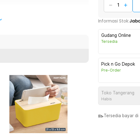
Informasi Stok:
Jab
dern minimalis, tutup kayu elegan, dan
tamu, kerja, maupun makan.
Gudang Online
Tersedia
i dan terorganisir. Tisu tetap bersih dan
Pick n Go Depok
jenis ruangan di rumah.
Pre-Order
smartphone. Anda dapat meletakkan ponsel
deo call, atau mengecek pesan sambil
Toko Tangerang
 ini membuatnya lebih praktis dibanding
Habis
Tersedia bayar d
 yang memberi kesan mewah. Perpaduan
 berbagai gaya interior, dari klasik