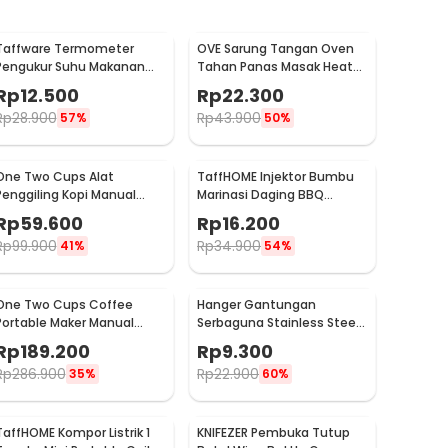
Taffware Termometer
OVE Sarung Tangan Oven
Pengukur Suhu Makanan
Tahan Panas Masak Heat
Digital Daging Kopi Susu -
Resistant Gloves - 540F
Rp
12.500
Rp
22.300
TP101
Rp
28.900
Rp
43.900
57%
50%
One Two Cups Alat
TaffHOME Injektor Bumbu
Penggiling Kopi Manual
Marinasi Daging BBQ
Coffee Grinder Portable -
Seasoning Injector - HC117
Rp
59.600
Rp
16.200
WFCG9800
Rp
99.900
Rp
34.900
41%
54%
One Two Cups Coffee
Hanger Gantungan
Portable Maker Manual
Serbaguna Stainless Steel
Hand Press Espresso 300ml
10 PCS - M127105
Rp
189.200
Rp
9.300
- T35066
Rp
286.900
Rp
22.900
35%
60%
TaffHOME Kompor Listrik 1
KNIFEZER Pembuka Tutup