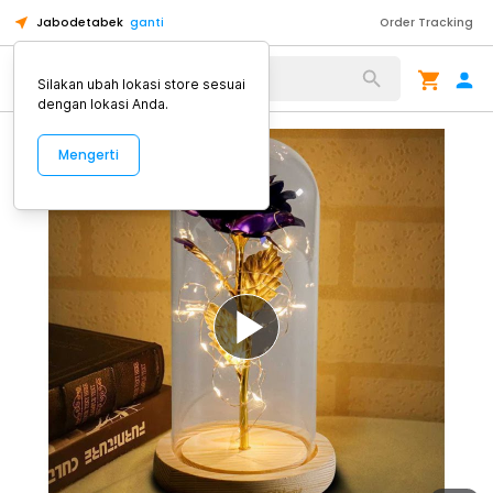
Jabodetabek
ganti
Order Tracking
Alat Kopi
Silakan ubah lokasi store sesuai
dengan lokasi Anda.
Mengerti