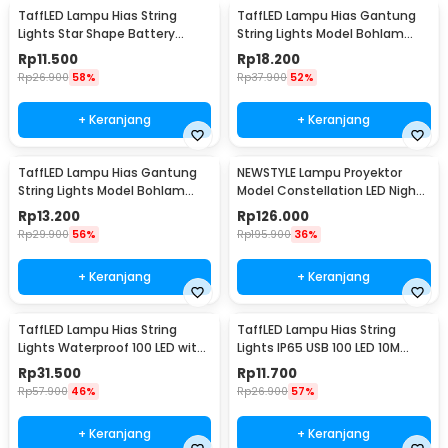
TaffLED Lampu Hias String
TaffLED Lampu Hias Gantung
Lights Star Shape Battery
String Lights Model Bohlam
Power 20 LED 3M - 2G11
Mini Waterproof 6M - ZYD0931
Rp
11.500
Rp
18.200
Rp
26.900
58%
Rp
37.900
52%
+ Keranjang
+ Keranjang
TaffLED Lampu Hias Gantung
NEWSTYLE Lampu Proyektor
String Lights Model Bohlam
Model Constellation LED Night
Mini Waterproof 3M - ZYD0931
Light 3W 5V - NL-USB
Rp
13.200
Rp
126.000
Rp
29.900
56%
Rp
195.900
36%
+ Keranjang
+ Keranjang
TaffLED Lampu Hias String
TaffLED Lampu Hias String
Lights Waterproof 100 LED with
Lights IP65 USB 100 LED 10M
Solar Panel - M071
Warm White - TDC-01
Rp
31.500
Rp
11.700
Rp
57.900
46%
Rp
26.900
57%
+ Keranjang
+ Keranjang