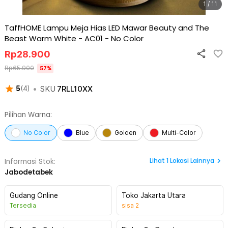
1 / 11
TaffHOME Lampu Meja Hias LED Mawar Beauty and The
Beast Warm White - AC01
-
No Color
Rp
28.900
Rp
65.900
57
%
•
SKU
7RLL10XX
5
(
4
)
Pilihan Warna:
No Color
Blue
Golden
Multi-Color
Lihat
1
Lokasi Lainnya
Informasi Stok:
Jabodetabek
Gudang Online
Toko Jakarta Utara
Tersedia
sisa
2