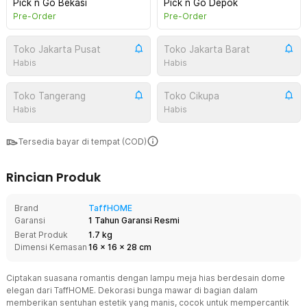
Pick n Go Bekasi
Pick n Go Depok
Pre-Order
Pre-Order
Toko Jakarta Pusat
Toko Jakarta Barat
Habis
Habis
Toko Tangerang
Toko Cikupa
Habis
Habis
Tersedia bayar di tempat (COD)
Rincian Produk
Brand
TaffHOME
Garansi
1 Tahun Garansi Resmi
Berat Produk
1.7 kg
Dimensi Kemasan
16
x
16
x
28
cm
Ciptakan suasana romantis dengan lampu meja hias berdesain dome
elegan dari TaffHOME. Dekorasi bunga mawar di bagian dalam
memberikan sentuhan estetik yang manis, cocok untuk mempercantik