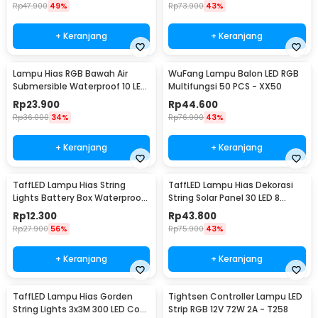
Rp
47.900
49%
Rp
73.900
43%
+ Keranjang
+ Keranjang
Lampu Hias RGB Bawah Air
WuFang Lampu Balon LED RGB
Submersible Waterproof 10 LED
Multifungsi 50 PCS - XX50
with Remote - 13017
Rp
23.900
Rp
44.600
Rp
36.000
34%
Rp
76.900
43%
+ Keranjang
+ Keranjang
TaffLED Lampu Hias String
TaffLED Lampu Hias Dekorasi
Lights Battery Box Waterproof
String Solar Panel 30 LED 8
50 LED 5M - G5
Mode 6.5M - 896
Rp
12.300
Rp
43.800
Rp
27.900
56%
Rp
75.900
43%
+ Keranjang
+ Keranjang
TaffLED Lampu Hias Gorden
Tightsen Controller Lampu LED
String Lights 3x3M 300 LED Cool
Strip RGB 12V 72W 2A - T258