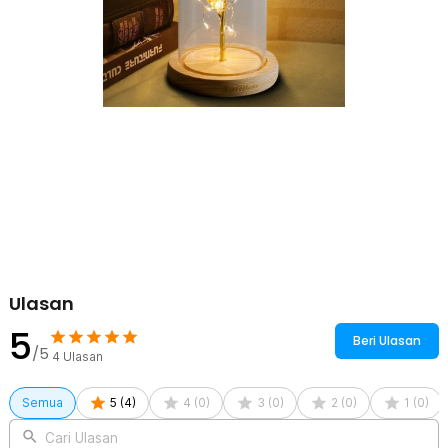
Ulasan
5
Beri Ulasan
/5
4
Ulasan
Semua
5
(
4
)
4
(
0
)
3
(
0
)
2
(
0
)
1
(
0
)
Cari Ulasan