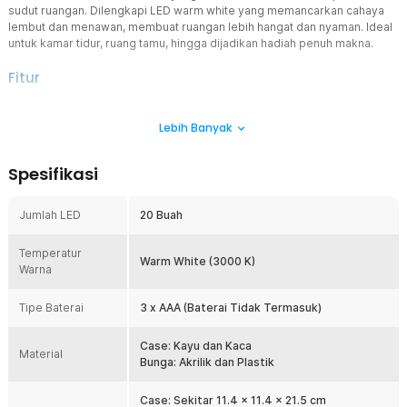
sudut ruangan. Dilengkapi LED warm white yang memancarkan cahaya
lembut dan menawan, membuat ruangan lebih hangat dan nyaman. Ideal
untuk kamar tidur, ruang tamu, hingga dijadikan hadiah penuh makna.
Fitur
Cantik dan Elegan
Lebih Banyak
Desain dome dengan bunga mawar cantik di bagian dalam tampil
elegan seperti dalam film Beauty and the Beast, menciptakan
nuansa romantis yang elegan di berbagai sudut ruangan.
Spesifikasi
LED Warm White Cantik
String lights LED warm white di bagian dalam memancarkan aneka
Jumlah LED
20 Buah
warna cantik yang menyala lembut di balik kaca dome, menjadikan
suasana ruangan lebih hangat dan penuh sentuhan artistik.
Temperatur
Daya Baterai Tahan Lama
Warm White (3000 K)
Warna
Menggunakan baterai sebagai sumber listrik, lampu meja ini dapat
bertahan hingga hitungan bulan. Tak perlu lagi repot sering mengisi
Tipe Baterai
3 x AAA (Baterai Tidak Termasuk)
daya sebelum digunakan.
Case: Kayu dan Kaca
Kelengkapan Produk
Material
Bunga: Akrilik dan Plastik
Rincian yang Anda dapatkan untuk pembelian produk ini:
1 x TaffHOME Lampu Meja Hias LED Mawar Beauty and The Beast
Case: Sekitar 11.4 x 11.4 x 21.5 cm