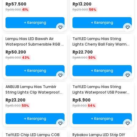
White 18W - 300L
Rp
57.500
Rp
13.200
Rp
96.900
41%
Rp
29.900
56%
+ Keranjang
+ Keranjang
Lampu Hias LED Bawah Air
TaffLED Lampu Hias String
Waterproof Submersible RGB 2
Lights Cherry Ball Fairy Warm
PCS with Remote - 13017
White 5M - LY20W
Rp
50.200
Rp
22.700
Rp
86.900
43%
Rp
44.900
50%
+ Keranjang
+ Keranjang
ANBLUB Lampu Hias Tumblr
TaffLED Lampu Hias String
String Lights Clip Waterproof
Lights Waterproof USB Power
20 LED 2M - 0606
50 LED 5M - SZ
Rp
23.200
Rp
6.900
Rp
45.900
50%
Rp
18.900
64%
+ Keranjang
+ Keranjang
TaffLED Chip LED Lampu COB
Rybakov Lampu LED Strip DIY