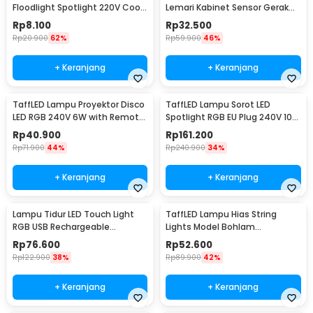
Floodlight Spotlight 220V Cool
Lemari Kabinet Sensor Gerak
White 6000K 50W - COB4060-
4.5W 1M - 2835
Rp
8.100
Rp
32.500
AC220-50
Rp
20.900
62%
Rp
59.900
46%
+ Keranjang
+ Keranjang
TaffLED Lampu Proyektor Disco
TaffLED Lampu Sorot LED
LED RGB 240V 6W with Remote
Spotlight RGB EU Plug 240V 10W
Control - CY-LV-RG
- L18RG
Rp
40.900
Rp
161.200
Rp
71.900
44%
Rp
240.900
34%
+ Keranjang
+ Keranjang
Lampu Tidur LED Touch Light
TaffLED Lampu Hias String
RGB USB Rechargeable
Lights Model Bohlam
1500mAh 5V 3W - F8-1
Waterproof 20 LED 5M - PD039
Rp
76.600
Rp
52.600
Rp
122.900
38%
Rp
89.900
42%
+ Keranjang
+ Keranjang