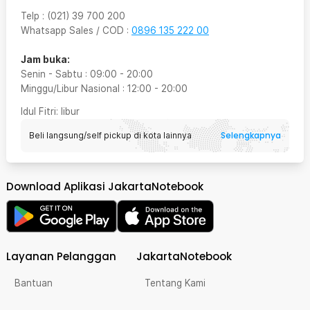
Telp
:
(021) 39 700 200
Whatsapp Sales / COD
:
0896 135 222 00
Jam buka:
Senin - Sabtu
:
09:00
-
20:00
Minggu/Libur Nasional
:
12:00
-
20:00
Idul Fitri
: libur
Selengkapnya
Beli langsung/self pickup di kota lainnya
Download Aplikasi JakartaNotebook
Layanan Pelanggan
JakartaNotebook
Bantuan
Tentang Kami