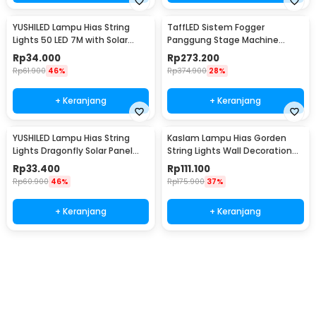
YUSHILED Lampu Hias String
TaffLED Sistem Fogger
Lights 50 LED 7M with Solar
Panggung Stage Machine
Panel - M072
Ejector with RGB LED - KY-
Rp
34.000
Rp
273.200
LED500
Rp
61.900
46%
Rp
374.900
28%
+ Keranjang
+ Keranjang
YUSHILED Lampu Hias String
Kaslam Lampu Hias Gorden
Lights Dragonfly Solar Panel
String Lights Wall Decoration
IP65 8 Modes 20 LED - M088
18W 3x3M 320 LED - S-32
Rp
33.400
Rp
111.100
Rp
60.900
46%
Rp
175.900
37%
+ Keranjang
+ Keranjang
Beli Sekarang