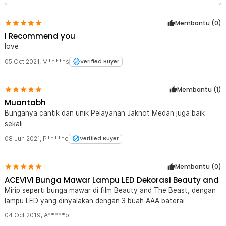
Membantu (
0
)
I Recommend you
love
05 Oct 2021
,
M*****s
Verified Buyer
Membantu (
1
)
Muantabh
Bunganya cantik dan unik Pelayanan Jaknot Medan juga baik
sekali
08 Jun 2021
,
P*****e
Verified Buyer
Membantu (
0
)
ACEVIVI Bunga Mawar Lampu LED Dekorasi Beauty and
Mirip seperti bunga mawar di film Beauty and The Beast, dengan
lampu LED yang dinyalakan dengan 3 buah AAA baterai
04 Oct 2019
,
A*****o