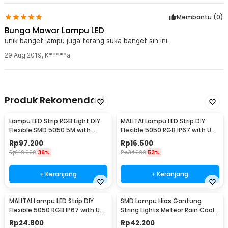
Membantu (
0
)
Bunga Mawar Lampu LED
unik banget lampu juga terang suka banget sih ini.
29 Aug 2019
,
K*****a
Produk Rekomendasi
Lampu LED Strip RGB Light DIY
MALITAI Lampu LED Strip DIY
Flexible SMD 5050 5M with
Flexible 5050 RGB IP67 with USB
Remote
Controller 1M - SMD2835
Rp
97.200
Rp
16.500
Rp
149.900
36%
Rp
34.900
53%
+ Keranjang
+ Keranjang
MALITAI Lampu LED Strip DIY
SMD Lampu Hias Gantung
Flexible 5050 RGB IP67 with USB
String Lights Meteor Rain Cool
Controller 2M - SMD2835
White 30cm 8 PCS
Rp
24.800
Rp
42.200