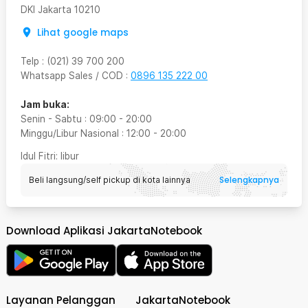
DKI Jakarta
10210
Lihat google maps
Telp
:
(021) 39 700 200
Whatsapp Sales / COD
:
0896 135 222 00
Jam buka:
Senin - Sabtu
:
09:00
-
20:00
Minggu/Libur Nasional
:
12:00
-
20:00
Idul Fitri
: libur
Selengkapnya
Beli langsung/self pickup di kota lainnya
Download Aplikasi JakartaNotebook
Layanan Pelanggan
JakartaNotebook