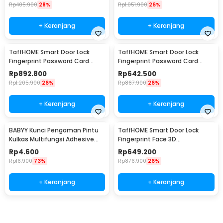
Rp
405.900
28%
Rp
1.051.900
26%
+ Keranjang
+ Keranjang
TaffHOME Smart Door Lock
TaffHOME Smart Door Lock
Fingerprint Password Card
Fingerprint Password Card
Waterproof IP66 Double Sided
Waterproof IP66 Single Sided -
Rp
892.800
Rp
642.500
- G23
G23
Rp
1.205.900
26%
Rp
867.900
26%
+ Keranjang
+ Keranjang
BABYY Kunci Pengaman Pintu
TaffHOME Smart Door Lock
Kulkas Multifungsi Adhesive
Fingerprint Face 3D
Lock 2 PCS - BB7
Recognition Password Card -
Rp
4.600
Rp
649.200
CS18
Rp
16.900
73%
Rp
876.900
26%
+ Keranjang
+ Keranjang
Beli Sekarang