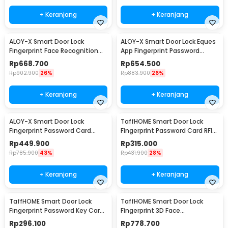
+ Keranjang
+ Keranjang
ALOY-X Smart Door Lock
ALOY-X Smart Door Lock Eques
Fingerprint Face Recognition
App Fingerprint Password
Password Card - A2
Digital Display - A4
Rp
668.700
Rp
654.500
Rp
902.900
26%
Rp
883.900
26%
+ Keranjang
+ Keranjang
ALOY-X Smart Door Lock
TaffHOME Smart Door Lock
Fingerprint Password Card
Fingerprint Password Card RFID
Digital Display Eques - CS18
Alarm - H1-XG
Rp
449.900
Rp
315.000
Rp
785.900
43%
Rp
431.900
28%
+ Keranjang
+ Keranjang
TaffHOME Smart Door Lock
TaffHOME Smart Door Lock
Fingerprint Password Key Card
Fingerprint 3D Face
Alarm - K13-1-J
Recognition Card Eques - A1
Rp
296.100
Rp
778.700