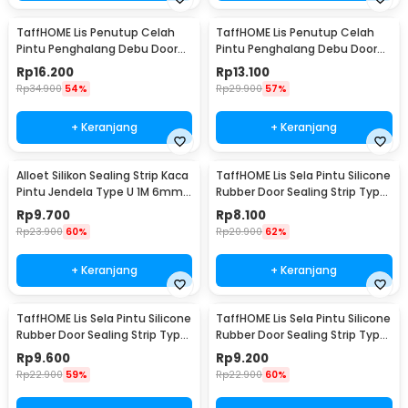
TaffHOME Lis Penutup Celah
TaffHOME Lis Penutup Celah
Pintu Penghalang Debu Door
Pintu Penghalang Debu Door
Bottom Seal 45mmx5M -
Bottom Seal 35mmx5M -
Rp
16.200
Rp
13.100
EACC25
EACC25
Rp
34.900
54%
Rp
29.900
57%
+ Keranjang
+ Keranjang
Alloet Silikon Sealing Strip Kaca
TaffHOME Lis Sela Pintu Silicone
Pintu Jendela Type U 1M 6mm -
Rubber Door Sealing Strip Type
TP40
H 1M 6mm - TP40
Rp
9.700
Rp
8.100
Rp
23.900
60%
Rp
20.900
62%
+ Keranjang
+ Keranjang
TaffHOME Lis Sela Pintu Silicone
TaffHOME Lis Sela Pintu Silicone
Rubber Door Sealing Strip Type
Rubber Door Sealing Strip Type
H 1M 10mm - TP40
H 1M 12mm - TP40
Rp
9.600
Rp
9.200
Rp
22.900
59%
Rp
22.900
60%