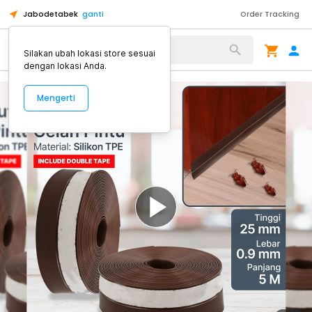
Jabodetabek
ganti
Order Tracking
Alat Kopi
Silakan ubah lokasi store sesuai
dengan lokasi Anda.
Mengerti