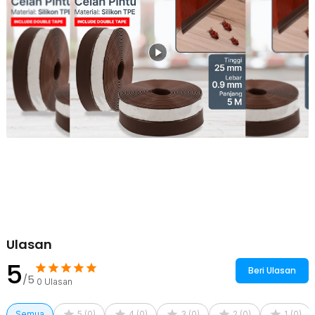
pada bagian bawah pintu. Cukup gunting sesuai ukuran pintu, lepas
lapisan film pada double tape, dan tempel lis TaffHOME secara
merata agar melekat dengan sempurna.
Bahan Berkualitas
Terbuat dari bahan silikon TPE berkualitas yang fleksibel dan tidak
mudah rusak, sehingga awet untuk penggunaan jangka panjang.
Semakin praktis karena material ini juga dapat digunting sesuai
kebutuhan.
Kelengkapan Produk
Rincian yang Anda dapatkan untuk pembelian produk ini:
1 x TaffHOME Lis Penutup Celah Pintu Penghalang Debu Door
Bottom Seal - EACC25
Ulasan
5
Beri Ulasan
/5
0
Ulasan
Semua
5
(
0
)
4
(
0
)
3
(
0
)
2
(
0
)
1
(
0
)