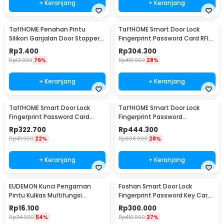
+ Keranjang
+ Keranjang
TaffHOME Penahan Pintu
TaffHOME Smart Door Lock
Silikon Ganjalan Door Stopper
Fingerprint Password Card RFID
Size S 1 PCS - T01
Alarm - XR24
Rp
3.400
Rp
304.300
Rp
13.900
76%
Rp
416.900
28%
+ Keranjang
+ Keranjang
TaffHOME Smart Door Lock
TaffHOME Smart Door Lock
Fingerprint Password Card
Fingerprint Password
Alarm - XR25
Bluetooth Card TTLock - A3F
Rp
322.700
Rp
444.300
Rp
411.900
22%
Rp
608.900
28%
+ Keranjang
+ Keranjang
EUDEMON Kunci Pengaman
Foshan Smart Door Lock
Pintu Kulkas Multifungsi
Fingerprint Password Key Card
Adhesive Safety Lock - F3Q
- M20
Rp
16.100
Rp
300.000
Rp
34.900
54%
Rp
410.900
27%