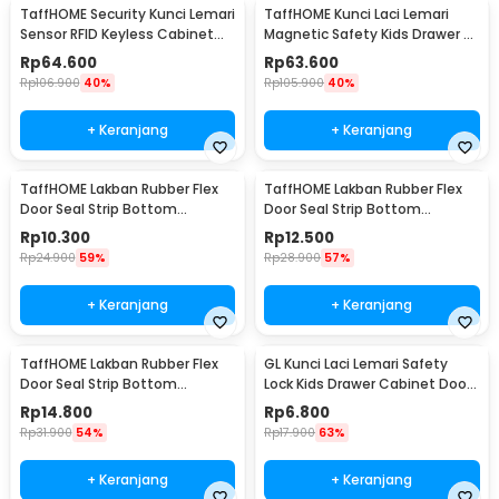
TaffHOME Security Kunci Lemari
TaffHOME Kunci Laci Lemari
Sensor RFID Keyless Cabinet
Magnetic Safety Kids Drawer 8
Door Lock - SCRFID
Lock 2 Key - LK-004-KB
Rp
64.600
Rp
63.600
Rp
106.900
40%
Rp
105.900
40%
+ Keranjang
+ Keranjang
TaffHOME Lakban Rubber Flex
TaffHOME Lakban Rubber Flex
Door Seal Strip Bottom
Door Seal Strip Bottom
Waterproof 25mmx5M - TP39
Waterproof 35mmx5M - TP39
Rp
10.300
Rp
12.500
Rp
24.900
59%
Rp
28.900
57%
+ Keranjang
+ Keranjang
TaffHOME Lakban Rubber Flex
GL Kunci Laci Lemari Safety
Door Seal Strip Bottom
Lock Kids Drawer Cabinet Door
Waterproof 45mmx5M - TP39
- LG27
Rp
14.800
Rp
6.800
Rp
31.900
54%
Rp
17.900
63%
+ Keranjang
+ Keranjang