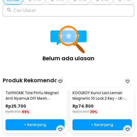
Cari Ulasan
Belum ada ulasan
Produk Rekomendasi
TaffHOME Tirai Pintu Magnet
KOOLBOY Kunci Laci Lemari
Anti Nyamuk DIY Mesh
Magnetic 10 Lock 2 Key - LK-
Polyester 100x210cm - HW25
002-KB
Rp
25.700
Rp
74.800
Rp
49.900
49%
Rp
120.900
39%
+ Keranjang
+ Keranjang