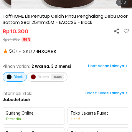
1 / 8
TaffHOME Lis Penutup Celah Pintu Penghalang Debu Door
Bottom Seal 25mmx5M - EACC25
-
Black
Rp
10.300
Rp
24.900
59
%
•
SKU
7RHXQABK
5
(
3
)
Lihat Varian Lainnya
Pilihan Varian:
2
Warna,
3 Dimensi
Black
Brown
Habis
Lihat
5
Lokasi Lainnya
Informasi Stok:
Jabodetabek
Gudang Online
Toko Jakarta Pusat
Tersedia
sisa
5