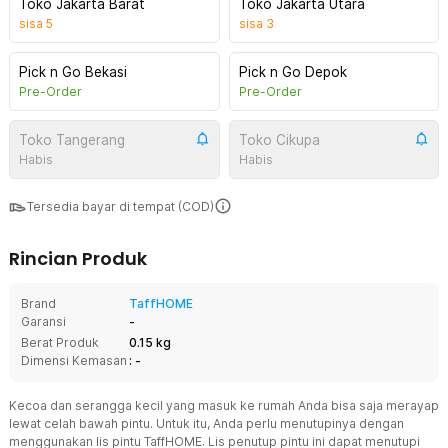
Toko Jakarta Barat
Toko Jakarta Utara
sisa
5
sisa
3
Pick n Go Bekasi
Pick n Go Depok
Pre-Order
Pre-Order
Toko Tangerang
Toko Cikupa
Habis
Habis
Tersedia bayar di tempat (COD)
Rincian Produk
Brand
TaffHOME
Garansi
-
Berat Produk
0.15 kg
Dimensi Kemasan
: -
Kecoa dan serangga kecil yang masuk ke rumah Anda bisa saja merayap
lewat celah bawah pintu. Untuk itu, Anda perlu menutupinya dengan
menggunakan lis pintu TaffHOME. Lis penutup pintu ini dapat menutupi