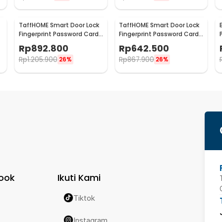
TaffHOME Smart Door Lock
TaffHOME Smart Door Lock
Fingerprint Password Card
Fingerprint Password Card
Waterproof IP66 Double
Waterproof IP66 Single
Rp
892.800
Rp
642.500
Sided - G23
Sided - G23
Rp
1.205.900
Rp
867.900
26%
26%
ook
Ikuti Kami
Tiktok
Instagram