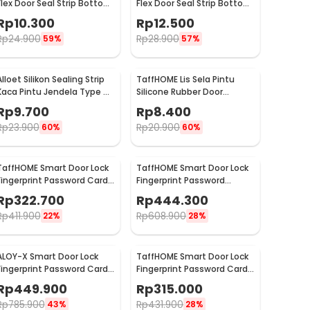
Flex Door Seal Strip Bottom
Flex Door Seal Strip Bottom
Waterproof 25mmx5M -
Waterproof 35mmx5M -
Rp
10.300
Rp
12.500
TP39
TP39
Rp
24.900
Rp
28.900
59%
57%
Alloet Silikon Sealing Strip
TaffHOME Lis Sela Pintu
Kaca Pintu Jendela Type U
Silicone Rubber Door
1M 6mm - TP40
Sealing Strip Type H 1M
Rp
9.700
Rp
8.400
6mm - TP40
Rp
23.900
Rp
20.900
60%
60%
TaffHOME Smart Door Lock
TaffHOME Smart Door Lock
Fingerprint Password Card
Fingerprint Password
Alarm - XR25
Bluetooth Card TTLock -
Rp
322.700
Rp
444.300
A3F
Rp
411.900
Rp
608.900
22%
28%
ALOY-X Smart Door Lock
TaffHOME Smart Door Lock
Fingerprint Password Card
Fingerprint Password Card
Digital Display Eques - CS18
RFID Alarm - H1-XG
Rp
449.900
Rp
315.000
Rp
785.900
Rp
431.900
43%
28%