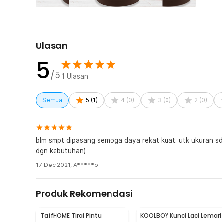
Kelengkapan Produk
Rincian yang Anda dapatkan untuk pembelian produk ini
1 x TaffHOME Lis Penutup Celah Pintu Penghalang 
Ulasan
5
/5
1
Ulasan
Semua
5
(
1
)
4
(
0
)
3
(
0
)
2
(
0
)
blm smpt dipasang semoga daya rekat kuat. utk ukuran sdh
dgn kebutuhan)
17 Dec 2021
,
A*****o
Produk Rekomendasi
TaffHOME Tirai Pintu
KOOLBOY Kunci Laci Lemari