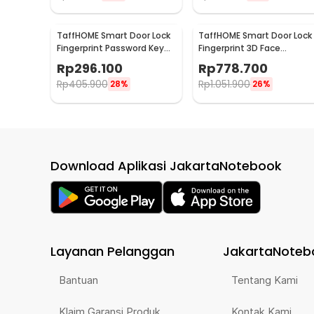
TaffHOME Smart Door Lock
TaffHOME Smart Door Lock
Fingerprint Password Key
Fingerprint 3D Face
Card Alarm - K13-1-J
Recognition Card Eques -
Rp
296.100
Rp
778.700
A1
Rp
405.900
Rp
1.051.900
28%
26%
Download Aplikasi JakartaNotebook
Layanan Pelanggan
JakartaNoteb
Bantuan
Tentang Kami
Klaim Garansi Produk
Kontak Kami