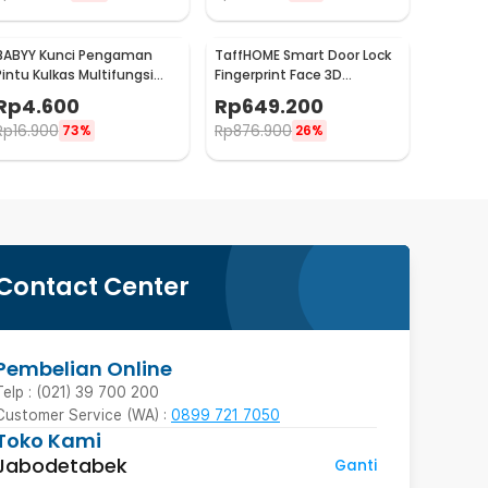
BABYY Kunci Pengaman
TaffHOME Smart Door Lock
Pintu Kulkas Multifungsi
Fingerprint Face 3D
Adhesive Lock 2 PCS - BB7
Recognition Password Card
Rp
4.600
Rp
649.200
- CS18
Rp
16.900
Rp
876.900
73%
26%
Contact Center
Pembelian Online
Telp : (021) 39 700 200
Customer Service (WA) :
0899 721 7050
Toko Kami
Jabodetabek
Ganti