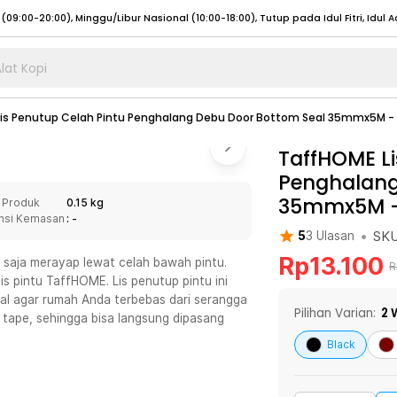
lat Kopi
umat (07:00 - 20:00), Sabtu - Minggu (08:00 - 20:00), Tutup pada Idul Fitri
Sele
Lis Penutup Celah Pintu Penghalang Debu Door Bottom Seal 35mmx5M 
:00 - 20:00), Sabtu - Minggu/ Libur Nasional (08:00 - 17:00)
Selengkapnya
:00 - 20:00), Sabtu - Minggu/ Libur Nasional (08:00 - 17:00)
TaffHOME Li
Selengkapnya
Penghalang
 (09:00-20:00), Minggu/Libur Nasional (12:00-20:00), Tutup pada Idul Fitri
Sele
35mmx5M -
 Produk
0.15 kg
 (09:00-20:00), Minggu/Libur Nasional (12:00-20:00), Tutup pada Idul Fitri
Sele
nsi Kemasan
: -
•
SK
5
3
Ulasan
Rp
13.100
 saja merayap lewat celah bawah pintu.
R
s pintu TaffHOME. Lis penutup pintu ini
al agar rumah Anda terbebas dari serangga
umat (07:00 - 20:00), Sabtu - Minggu (08:00 - 20:00), Tutup pada Idul Fitri
Sele
Pilihan Varian:
2
W
 tape, sehingga bisa langsung dipasang
:00 - 20:00), Sabtu - Minggu/ Libur Nasional (08:00 - 17:00)
Selengkapnya
Black
:00 - 20:00), Sabtu - Minggu/ Libur Nasional (08:00 - 17:00)
Selengkapnya