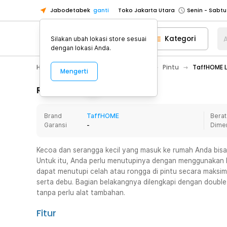
Jabodetabek
ganti
Toko Jakarta Utara
Toko Tangerang
Kategori
A
Silakan ubah lokasi store sesuai
Toko Cikupa
dengan lokasi Anda.
Pick n Go Jakarta Barat
Senin - J
Home Appliance
Furnitur Rumah
Pintu
TaffHOME 
Mengerti
Pick n Go Bekasi
Senin - Jumat (08
Pick n Go Depok
Senin - Jumat (08
Rincian Produk
Toko Jakarta Pusat
Senin - Sabtu
Brand
TaffHOME
Berat
Toko Jakarta Barat
Senin - Sabtu
Garansi
-
Dime
Toko Jakarta Utara
Toko Tangerang
Kecoa dan serangga kecil yang masuk ke rumah Anda bisa
Untuk itu, Anda perlu menutupinya dengan menggunakan li
Toko Cikupa
dapat menutupi celah atau rongga di pintu secara maksim
Pick n Go Jakarta Barat
Senin - J
serta debu. Bagian belakangnya dilengkapi dengan double
tanpa perlu alat tambahan.
Pick n Go Bekasi
Senin - Jumat (08
Pick n Go Depok
Senin - Jumat (08
Fitur