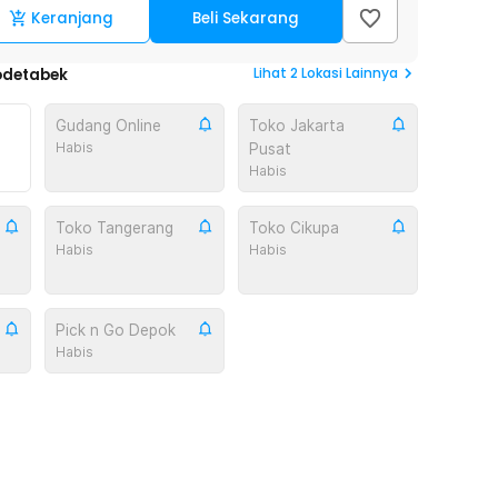
Keranjang
Beli Sekarang
Lihat
2
Lokasi Lainnya
odetabek
Gudang Online
Toko Jakarta
Habis
Pusat
Habis
Toko Tangerang
Toko Cikupa
Habis
Habis
Pick n Go Depok
Habis