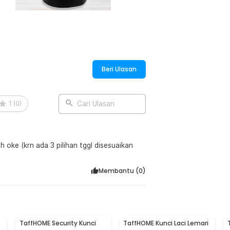
:
Debu Door Bottom Seal - EACC25
Beri Ulasan
1
(
0
)
Cari Ulasan
 oke (krn ada 3 pilihan tggl disesuaikan
Membantu (
0
)
TaffHOME Security Kunci
TaffHOME Kunci Laci Lemari