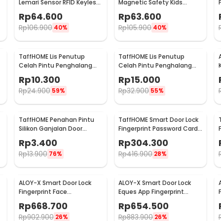
-
Lemari Sensor RFID Keyless
Magnetic Safety Kids
Cabinet Door Lock - SCRFID
Drawer 8 Lock 2 Key - LK-
Rp
64.600
Rp
63.600
004-KB
Rp
106.900
Rp
105.900
40%
40%
TaffHOME Lis Penutup
TaffHOME Lis Penutup
Celah Pintu Penghalang
Celah Pintu Penghalang
Debu Door Bottom Seal
Debu Door Bottom Seal
Rp
10.300
Rp
15.000
25mmx5M - EACC25
45mmx5M - EACC25
Rp
24.900
Rp
32.900
59%
55%
TaffHOME Penahan Pintu
TaffHOME Smart Door Lock
Silikon Ganjalan Door
Fingerprint Password Card
Stopper Size S 1 PCS - T01
RFID Alarm - XR24
Rp
3.400
Rp
304.300
Rp
13.900
Rp
416.900
76%
28%
ALOY-X Smart Door Lock
ALOY-X Smart Door Lock
Fingerprint Face
Eques App Fingerprint
Recognition Password Card
Password Digital Display -
Rp
668.700
Rp
654.500
- A2
A4
Rp
902.900
Rp
883.900
26%
26%