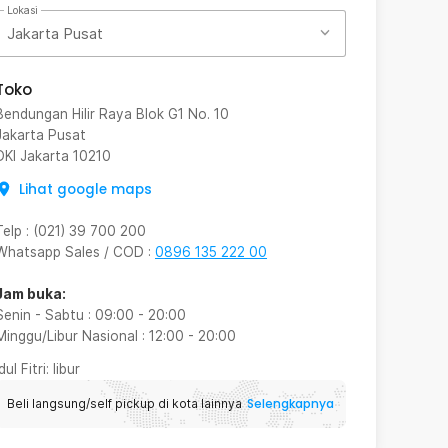
Lokasi
Jakarta Pusat
Toko
Bendungan Hilir Raya Blok G1 No. 10
Jakarta Pusat
DKI Jakarta
10210
Lihat google maps
Telp
:
(021) 39 700 200
Whatsapp Sales / COD
:
0896 135 222 00
Jam buka:
Senin - Sabtu
:
09:00
-
20:00
Minggu/Libur Nasional
:
12:00
-
20:00
Idul Fitri
: libur
Selengkapnya
Beli langsung/self pickup di kota lainnya