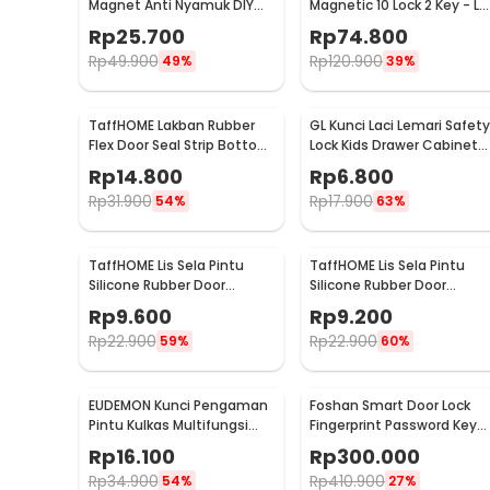
Magnet Anti Nyamuk DIY
Magnetic 10 Lock 2 Key - LK
Mesh Polyester 100x210cm
002-KB
Rp
25.700
Rp
74.800
- HW25
Rp
49.900
Rp
120.900
49%
39%
TaffHOME Lakban Rubber
GL Kunci Laci Lemari Safety
Flex Door Seal Strip Bottom
Lock Kids Drawer Cabinet
Waterproof 45mmx5M -
Door - LG27
Rp
14.800
Rp
6.800
TP39
Rp
31.900
Rp
17.900
54%
63%
TaffHOME Lis Sela Pintu
TaffHOME Lis Sela Pintu
Silicone Rubber Door
Silicone Rubber Door
Sealing Strip Type H 1M
Sealing Strip Type H 1M
Rp
9.600
Rp
9.200
10mm - TP40
12mm - TP40
Rp
22.900
Rp
22.900
59%
60%
EUDEMON Kunci Pengaman
Foshan Smart Door Lock
Pintu Kulkas Multifungsi
Fingerprint Password Key
Adhesive Safety Lock - F3Q
Card - M20
Rp
16.100
Rp
300.000
Rp
34.900
Rp
410.900
54%
27%