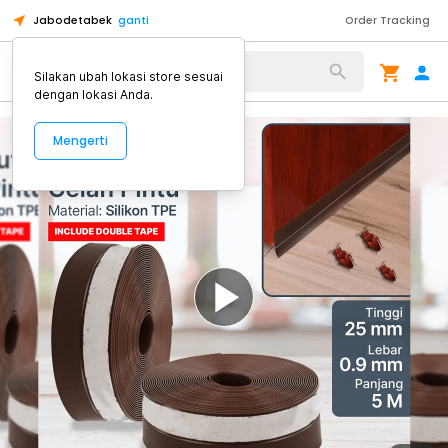
Jabodetabek
ganti
Order Tracking
Alat Kopi
Silakan ubah lokasi store sesuai
dengan lokasi Anda.
Mengerti