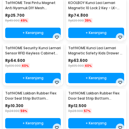
TaffHOME Tirai Pintu Magnet
KOOLBOY Kunci Laci Lemari
Anti Nyamuk DIY Mesh
Magnetic 10 Lock 2 Key - LK-
Polyester 100x210cm - HW25
002-KB
Rp
25.700
Rp
74.800
Rp
49.900
49%
Rp
120.900
39%
+ Keranjang
+ Keranjang
TaffHOME Security Kunci Lemari
TaffHOME Kunci Laci Lemari
Sensor RFID Keyless Cabinet
Magnetic Safety Kids Drawer 8
Door Lock - SCRFID
Lock 2 Key - LK-004-KB
Rp
64.600
Rp
63.600
Rp
106.900
40%
Rp
105.900
40%
+ Keranjang
+ Keranjang
TaffHOME Lakban Rubber Flex
TaffHOME Lakban Rubber Flex
Door Seal Strip Bottom
Door Seal Strip Bottom
Waterproof 25mmx5M - TP39
Waterproof 35mmx5M - TP39
Rp
10.300
Rp
12.500
Rp
24.900
59%
Rp
28.900
57%
+ Keranjang
+ Keranjang