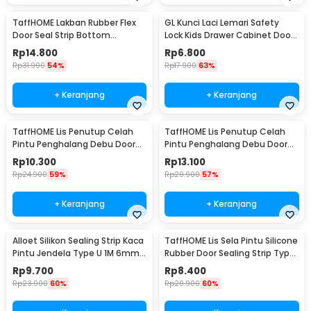
TaffHOME Lakban Rubber Flex
GL Kunci Laci Lemari Safety
Door Seal Strip Bottom
Lock Kids Drawer Cabinet Door
Waterproof 45mmx5M - TP39
- LG27
Rp
14.800
Rp
6.800
Rp
31.900
54%
Rp
17.900
63%
+ Keranjang
+ Keranjang
TaffHOME Lis Penutup Celah
TaffHOME Lis Penutup Celah
Pintu Penghalang Debu Door
Pintu Penghalang Debu Door
Bottom Seal 25mmx5M -
Bottom Seal 35mmx5M -
Rp
10.300
Rp
13.100
EACC25
EACC25
Rp
24.900
59%
Rp
29.900
57%
+ Keranjang
+ Keranjang
Alloet Silikon Sealing Strip Kaca
TaffHOME Lis Sela Pintu Silicone
Pintu Jendela Type U 1M 6mm -
Rubber Door Sealing Strip Type
TP40
H 1M 6mm - TP40
Rp
9.700
Rp
8.400
Rp
23.900
60%
Rp
20.900
60%