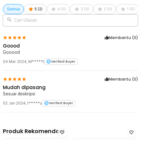
Semua
5
(
2
)
4
(
0
)
3
(
0
)
2
(
0
)
1
(
0
)
Cari Ulasan
Membantu (
0
)
Goood
Gooood
04 Mar 2024
,
M*****t
Verified Buyer
Membantu (
0
)
Mudah dipasang
Sesuai deskripsi
02 Jan 2024
,
t*****u
Verified Buyer
Produk Rekomendasi