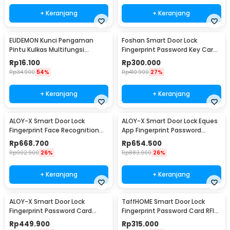
+ Keranjang
+ Keranjang
EUDEMON Kunci Pengaman
Foshan Smart Door Lock
Pintu Kulkas Multifungsi
Fingerprint Password Key Card
Adhesive Safety Lock - F3Q
- M20
Rp
16.100
Rp
300.000
Rp
34.900
54%
Rp
410.900
27%
+ Keranjang
+ Keranjang
ALOY-X Smart Door Lock
ALOY-X Smart Door Lock Eques
Fingerprint Face Recognition
App Fingerprint Password
Password Card - A2
Digital Display - A4
Rp
668.700
Rp
654.500
Rp
902.900
26%
Rp
883.900
26%
+ Keranjang
+ Keranjang
ALOY-X Smart Door Lock
TaffHOME Smart Door Lock
Fingerprint Password Card
Fingerprint Password Card RFID
Digital Display Eques - CS18
Alarm - H1-XG
Rp
449.900
Rp
315.000