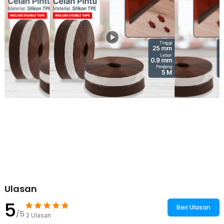
pada bagian bawah pintu. Cukup gunting sesuai ukuran pintu, lepas
lapisan film pada double tape, dan tempel lis TaffHOME secara
merata agar melekat dengan sempurna.
Bahan Berkualitas
Terbuat dari bahan silikon TPE berkualitas yang fleksibel dan tidak
mudah rusak, sehingga awet untuk penggunaan jangka panjang.
Semakin praktis karena material ini juga dapat digunting sesuai
kebutuhan.
Kelengkapan Produk
Rincian yang Anda dapatkan untuk pembelian produk ini:
1 x TaffHOME Lis Penutup Celah Pintu Penghalang Debu Door
Bottom Seal - EACC25
Ulasan
5
Beri Ulasan
/5
2
Ulasan