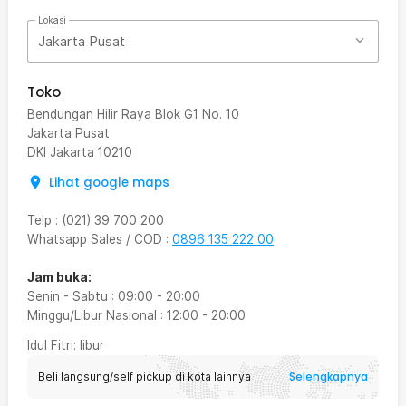
Lokasi
Jakarta Pusat
Toko
Bendungan Hilir Raya Blok G1 No. 10
Jakarta Pusat
DKI Jakarta
10210
Lihat google maps
Telp
:
(021) 39 700 200
Whatsapp Sales / COD
:
0896 135 222 00
Jam buka:
Senin - Sabtu
:
09:00
-
20:00
Minggu/Libur Nasional
:
12:00
-
20:00
Idul Fitri
: libur
Selengkapnya
Beli langsung/self pickup di kota lainnya