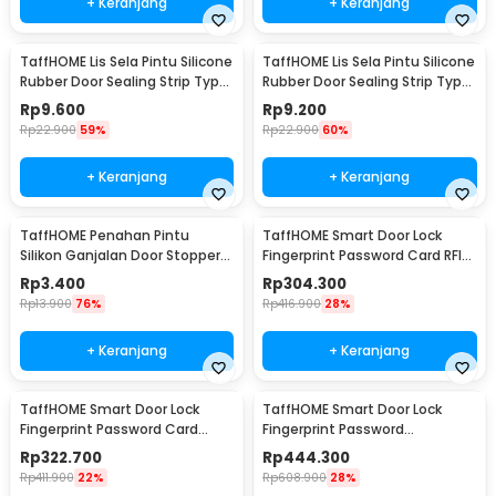
+ Keranjang
+ Keranjang
TaffHOME Lis Sela Pintu Silicone
TaffHOME Lis Sela Pintu Silicone
Rubber Door Sealing Strip Type
Rubber Door Sealing Strip Type
H 1M 10mm - TP40
H 1M 12mm - TP40
Rp
9.600
Rp
9.200
Rp
22.900
59%
Rp
22.900
60%
+ Keranjang
+ Keranjang
TaffHOME Penahan Pintu
TaffHOME Smart Door Lock
Silikon Ganjalan Door Stopper
Fingerprint Password Card RFID
Size S 1 PCS - T01
Alarm - XR24
Rp
3.400
Rp
304.300
Rp
13.900
76%
Rp
416.900
28%
+ Keranjang
+ Keranjang
TaffHOME Smart Door Lock
TaffHOME Smart Door Lock
Fingerprint Password Card
Fingerprint Password
Alarm - XR25
Bluetooth Card TTLock - A3F
Rp
322.700
Rp
444.300
Rp
411.900
22%
Rp
608.900
28%