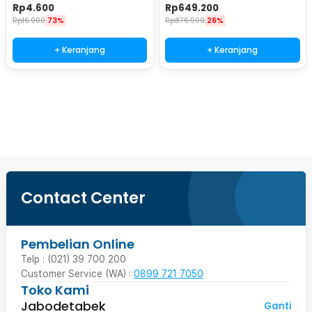
Lock 2 PCS - BB7
Recognition Password Card -
Rp
4.600
Rp
649.200
CS18
Rp
16.900
73%
Rp
876.900
26%
+ Keranjang
+ Keranjang
Beli Sekarang
Contact Center
Pembelian Online
Telp : (021) 39 700 200
Customer Service (WA) :
0899 721 7050
Toko Kami
Jabodetabek
Ganti