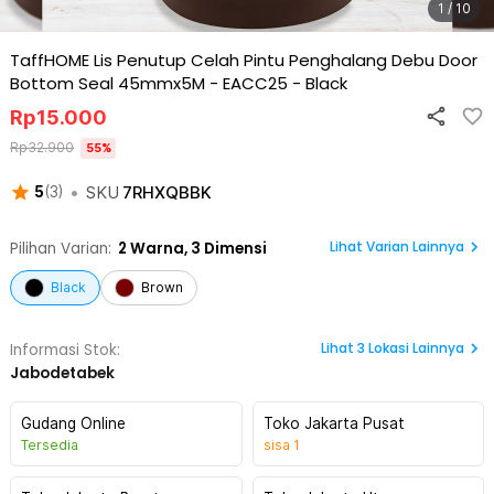
1 / 10
TaffHOME Lis Penutup Celah Pintu Penghalang Debu Door
Bottom Seal 45mmx5M - EACC25
-
Black
Rp
15.000
Rp
32.900
55
%
•
SKU
7RHXQBBK
5
(
3
)
Lihat Varian Lainnya
Pilihan Varian:
2
Warna,
3 Dimensi
Black
Brown
Lihat
3
Lokasi Lainnya
Informasi Stok:
Jabodetabek
Gudang Online
Toko Jakarta Pusat
Tersedia
sisa
1