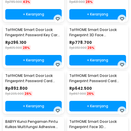
Rp
785.900
43%
Rp
431.900
28%
+ Keranjang
+ Keranjang
TaffHOME Smart Door Lock
TaffHOME Smart Door Lock
Fingerprint Password Key Card
Fingerprint 3D Face
Alarm - K13-1-J
Recognition Card Eques - A1
Rp
296.100
Rp
778.700
Rp
405.900
28%
Rp
1.051.900
26%
+ Keranjang
+ Keranjang
TaffHOME Smart Door Lock
TaffHOME Smart Door Lock
Fingerprint Password Card
Fingerprint Password Card
Waterproof IP66 Double Sided
Waterproof IP66 Single Sided -
Rp
892.800
Rp
642.500
- G23
G23
Rp
1.205.900
26%
Rp
867.900
26%
+ Keranjang
+ Keranjang
BABYY Kunci Pengaman Pintu
TaffHOME Smart Door Lock
Kulkas Multifungsi Adhesive
Fingerprint Face 3D