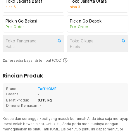
Toko Jakarta Barat
Toko Jakarta Utara
sisa
6
sisa
3
Pick n Go Bekasi
Pick n Go Depok
Pre-Order
Pre-Order
Toko Tangerang
Toko Cikupa
Habis
Habis
Tersedia bayar di tempat (COD)
Rincian Produk
Brand
TaffHOME
Garansi
-
Berat Produk
0.115 kg
Dimensi Kemasan
: -
Kecoa dan serangga kecil yang masuk ke rumah Anda bisa saja merayap
lewat celah bawah pintu. Untuk itu, Anda perlu menutupinya dengan
menggunakan lis pintu TaffHOME. Lis penutup pintu ini dapat menutupi