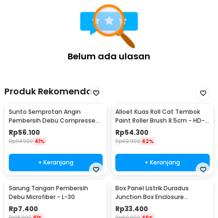
Belum ada ulasan
Produk Rekomendasi
Sunto Semprotan Angin
Alloet Kuas Roll Cat Tembok
Pembersih Debu Compressed
Paint Roller Brush 8.5cm - HD-
Air Duster 400ml - ST1003
TVYQS
Rp
56.100
Rp
54.300
Rp
94.900
41%
Rp
92.900
42%
+ Keranjang
+ Keranjang
Sarung Tangan Pembersih
Box Panel Listrik Duradus
Debu Microfiber - L-30
Junction Box Enclosure
Waterproof 158x90mm - B1589
Rp
7.400
Rp
33.400
Rp
18.900
61%
Rp
60.900
46%