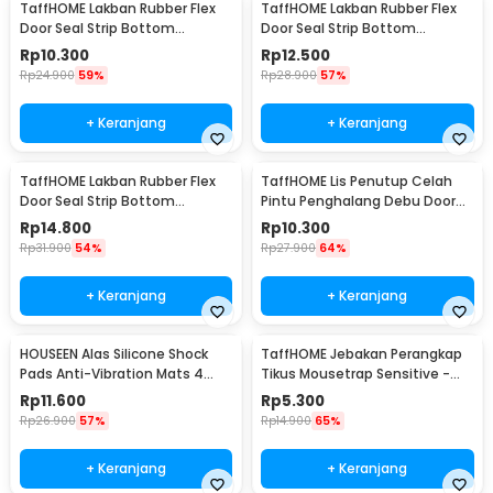
TaffHOME Lakban Rubber Flex
TaffHOME Lakban Rubber Flex
Door Seal Strip Bottom
Door Seal Strip Bottom
Waterproof 25mmx5M - TP39
Waterproof 35mmx5M - TP39
Rp
10.300
Rp
12.500
Rp
24.900
59%
Rp
28.900
57%
+ Keranjang
+ Keranjang
TaffHOME Lakban Rubber Flex
TaffHOME Lis Penutup Celah
Door Seal Strip Bottom
Pintu Penghalang Debu Door
Waterproof 45mmx5M - TP39
Bottom Seal 1M - LQ7
Rp
14.800
Rp
10.300
Rp
31.900
54%
Rp
27.900
64%
+ Keranjang
+ Keranjang
HOUSEEN Alas Silicone Shock
TaffHOME Jebakan Perangkap
Pads Anti-Vibration Mats 4
Tikus Mousetrap Sensitive -
PCS - NY522
ZL-2021
Rp
11.600
Rp
5.300
Rp
26.900
57%
Rp
14.900
65%
+ Keranjang
+ Keranjang