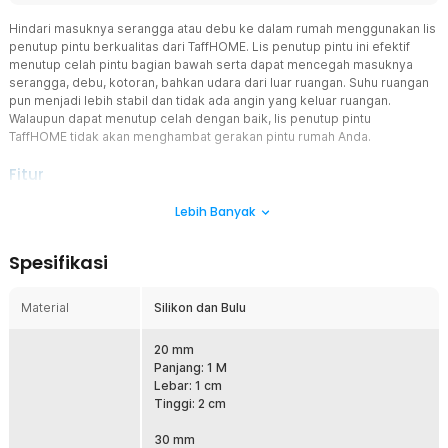
Hindari masuknya serangga atau debu ke dalam rumah menggunakan lis
penutup pintu berkualitas dari TaffHOME. Lis penutup pintu ini efektif
menutup celah pintu bagian bawah serta dapat mencegah masuknya
serangga, debu, kotoran, bahkan udara dari luar ruangan. Suhu ruangan
pun menjadi lebih stabil dan tidak ada angin yang keluar ruangan.
Walaupun dapat menutup celah dengan baik, lis penutup pintu
TaffHOME tidak akan menghambat gerakan pintu rumah Anda.
Fitur
Penghalang Debu dan Serangga
Lebih Banyak
Meskipun pintu telah tertutup rapat, lantai ruangan bisa menjadi
kotor akibat debu yang masuk dari celah pintu. Itulah mengapa
Spesifikasi
Anda perlu memasang lis penutup pintu TaffHOME untuk menutup
celahnya. Debu, kotoran, dan serangga pun tak bisa menyelinap
masuk ke dalam rumah.
Material
Silikon dan Bulu
Jaga Kestabilan Suhu Ruangan
Tidak hanya sebagai penghalang debu dan serangga, lis penutup
20 mm
pintu ini juga bisa digunakan untuk menyegel udara di dalam
Panjang: 1 M
ruangan. Inilah mengapa produk TaffHOME cocok digunakan di
Lebar: 1 cm
ruangan ber-AC untuk menjaga suhu dingin agar tidak keluar dari
Tinggi: 2 cm
ruangan.
30 mm