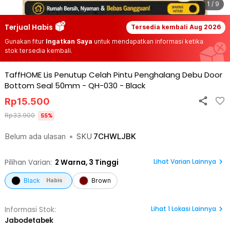
1 / 9
Terjual Habis
Tersedia kembali
Aug 2026
Gunakan fitur
Ingatkan Saya
untuk mendapatkan informasi ketika
stok tersedia kembali.
TaffHOME Lis Penutup Celah Pintu Penghalang Debu Door
Bottom Seal 50mm - QH-030
-
Black
Rp
15.500
Rp
33.900
55
%
Belum ada ulasan
•
SKU
7CHWLJBK
Lihat Varian Lainnya
Pilihan Varian:
2
Warna,
3 Tinggi
Black
Brown
Habis
Lihat
1
Lokasi Lainnya
Informasi Stok:
Jabodetabek