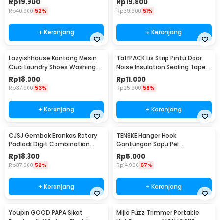
Rp
19.900
Rp
19.800
Rp
40.900
52%
Rp
39.900
51%
+ Keranjang
+ Keranjang
Lazyishhouse Kantong Mesin
TaffPACK Lis Strip Pintu Door
Cuci Laundry Shoes Washing
Noise Insulation Sealing Tape
Mesh Bag - 62319
5Mx3cm - B35
Rp
18.000
Rp
11.000
Rp
37.900
53%
Rp
25.900
58%
+ Keranjang
+ Keranjang
CJSJ Gembok Brankas Rotary
TENSKE Hanger Hook
Padlock Digit Combination
Gantungan Sapu Pel
Padlock - CH-209
Multifungsi 1 PCS - GF-016
Rp
18.300
Rp
5.000
Rp
37.900
52%
Rp
14.900
67%
+ Keranjang
+ Keranjang
Youpin GOOD PAPA Sikat
Mijia Fuzz Trimmer Portable