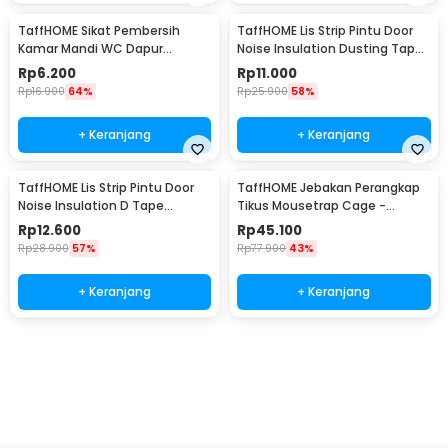
TaffHOME Sikat Pembersih
TaffHOME Lis Strip Pintu Door
Kamar Mandi WC Dapur
Noise Insulation Dusting Tape
Sponge Brush - 8211
5Mx9mmx9mm - KK-061
Rp
6.200
Rp
11.000
Rp
16.900
64%
Rp
25.900
58%
+ Keranjang
+ Keranjang
TaffHOME Lis Strip Pintu Door
TaffHOME Jebakan Perangkap
Noise Insulation D Tape
Tikus Mousetrap Cage -
9x6mm 10M - KK-062
HU1999
Rp
12.600
Rp
45.100
Rp
28.900
57%
Rp
77.900
43%
+ Keranjang
+ Keranjang
Ingatkan Saya