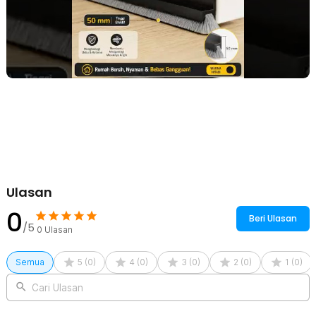
Ulasan
0
Beri Ulasan
/5
0
Ulasan
Semua
5
(
0
)
4
(
0
)
3
(
0
)
2
(
0
)
1
(
0
)
Cari Ulasan