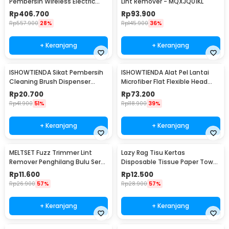
Pembersih Wireless Electric
Lint Remover - MQXJQ01KL
Cleaning - CL99
Rp
406.700
Rp
93.900
Rp
557.900
28%
Rp
145.900
36%
+ Keranjang
+ Keranjang
ISHOWTIENDA Sikat Pembersih
ISHOWTIENDA Alat Pel Lantai
Cleaning Brush Dispenser
Microfiber Flat Flexible Head
Sabun Air - S0026
with Bucket - FMI60
Rp
20.700
Rp
73.200
Rp
41.900
51%
Rp
118.900
39%
+ Keranjang
+ Keranjang
MELTSET Fuzz Trimmer Lint
Lazy Rag Tisu Kertas
Remover Penghilang Bulu Serat
Disposable Tissue Paper Towel
Kain - CV8805
1 Roll (50 Helai) - MB104P
Rp
11.600
Rp
12.500
Rp
26.900
57%
Rp
28.900
57%
+ Keranjang
+ Keranjang