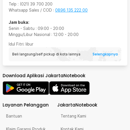
Telp
:
(021) 39 700 200
Whatsapp Sales / COD
:
0896 135 222 00
Jam buka:
Senin - Sabtu
:
09:00
-
20:00
Minggu/Libur Nasional
:
12:00
-
20:00
Idul Fitri
: libur
Selengkapnya
Beli langsung/self pickup di kota lainnya
Download Aplikasi JakartaNotebook
Layanan Pelanggan
JakartaNotebook
Bantuan
Tentang Kami
Klaim Garansi Produk
Kontak Kami