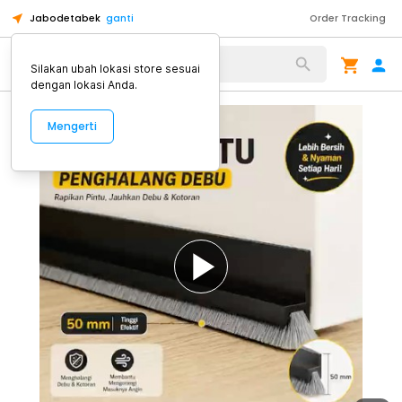
Jabodetabek
ganti
Order Tracking
Alat Kopi
Silakan ubah lokasi store sesuai
dengan lokasi Anda.
Mengerti