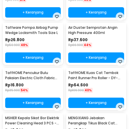
+ Keranjang
+ Keranjang
Taffware Pompa Airbag Pump
Air Duster Semprotan Angin
Wedge Locksmith Tools Size L
High Pressure 400ml
Rp
26.800
Rp
37.600
Rp
50.900
48%
Rp
66.900
44%
+ Keranjang
+ Keranjang
TaffHOME Pencukur Bulu
TaffHOME Kuas Cat Tembok
Pakaian Electric Cloth Fabric
Paint Runner Pro Roller - DY-
Shaver - FL-188
526
Rp
16.800
Rp
64.600
Rp
35.900
54%
Rp
106.900
40%
+ Keranjang
+ Keranjang
MSHIER Kepala Sikat Bor Elektrik
MENGXIANG Jebakan
Power Cleaning Head 3 PCS -
Perangkap Tikus Black Cat
DB003
Mousetrap 2 PCS - JB56