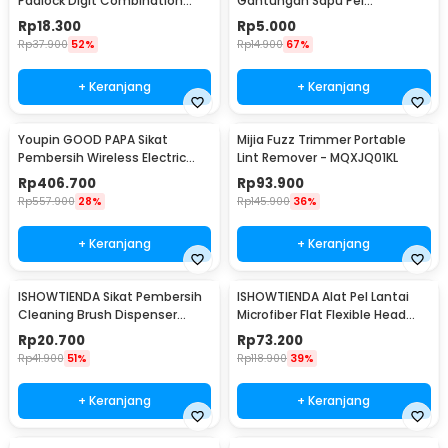
Padlock Digit Combination
Gantungan Sapu Pel
Padlock - CH-209
Multifungsi 1 PCS - GF-016
Rp
18.300
Rp
5.000
Rp
37.900
52%
Rp
14.900
67%
+ Keranjang
+ Keranjang
Youpin GOOD PAPA Sikat
Mijia Fuzz Trimmer Portable
Pembersih Wireless Electric
Lint Remover - MQXJQ01KL
Cleaning - CL99
Rp
406.700
Rp
93.900
Rp
557.900
28%
Rp
145.900
36%
+ Keranjang
+ Keranjang
ISHOWTIENDA Sikat Pembersih
ISHOWTIENDA Alat Pel Lantai
Cleaning Brush Dispenser
Microfiber Flat Flexible Head
Sabun Air - S0026
with Bucket - FMI60
Rp
20.700
Rp
73.200
Rp
41.900
51%
Rp
118.900
39%
+ Keranjang
+ Keranjang