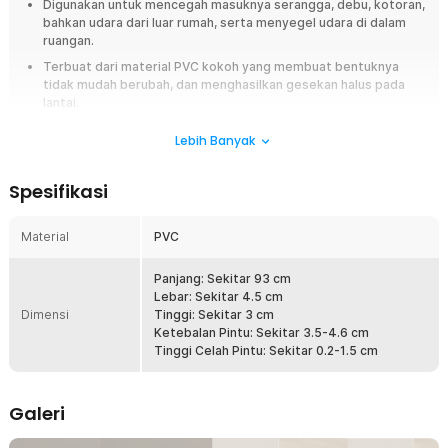
Digunakan untuk mencegah masuknya serangga, debu, kotoran,
bahkan udara dari luar rumah, serta menyegel udara di dalam
ruangan.
Terbuat dari material PVC kokoh yang membuat bentuknya
tidak mudah berubah, dan menghasilkan gesekan halus pada
lantai.
Cocok untuk ketebalan pintu sekitar 3.5-4.6 cm dan celah pintu
Lebih Banyak
sekitar 0.2-1.5 cm.
Mudah digunakan dengan hanya mengguntingnya sesuai ukuran,
Spesifikasi
dan menempelkan pada perekat.
Overview
Material
PVC
Hindari masuknya serangga atau debu ke dalam rumah menggunakan lis
penutup pintu yang satu ini. Dengan menggunakan penghalang, celah di
Panjang: Sekitar 93 cm
bawah pintu akan tertutup. Hal ini dapat mencegah masuknya serangga,
Lebar: Sekitar 4.5 cm
debu, kotoran, bahkan udara dari luar rumah. Suhu ruangan pun menjadi
Dimensi
Tinggi: Sekitar 3 cm
lebih stabil terutama di ruangan ber-AC. Walaupun dapat menutup celah
Ketebalan Pintu: Sekitar 3.5-4.6 cm
dengan baik, lis penutup ini tidak akan menghambat gerakan pintu rumah
Tinggi Celah Pintu: Sekitar 0.2-1.5 cm
Anda.
Fitur
Galeri
Penghalang Debu dan Serangga