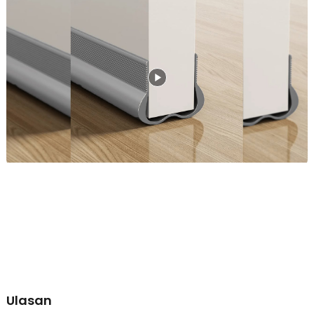
Meskipun pintu telah tertutup rapat, lantai rumah bisa saja kotor
akibat debu yang masuk dari celah pintu. Itulah mengapa Anda perlu
memasang lis penutup ini untuk menutup celahnya. Debu, kotoran,
dan serangga pun tak bisa menyelinap masuk ke dalam rumah.
Jaga Kestabilan Suhu Ruangan
Tidak hanya sebagai penghalang debu dan serangga. Lis penutup
ini juga bisa digunakan untuk menyegel udara di dalam ruangan.
Dengan begitu, lis ini cocok digunakan di ruangan ber-AC karena
suhu dingin dari AC tidak akan keluar dari ruangan.
Tidak Menimbulkan Suara Gesekan
Memasang lis penutup pintu tidak akan menghambat gerakan pintu
rumah Anda. Material dan desain yang digunakan menghasilkan
gesekan halus dengan lantai. Lis penutup ini juga tidak
menimbulkan suara gesekan yang mengganggu.
Kokoh dan Tak Mudah Rusak
Karena sering bergesekan dengan lantai, struktur lis pintu ini dibuat
lebih kokoh. Terbuat dari material PVC kokoh yang membuat
bentuknya tidak mudah berubah. Meski kokoh, Anda bisa
memotongnya dengan mudah berkat material yang fleksibel.
Kemudahan Penggunaan
Anda bisa langsung menyelipkan dan merekatkan lis ini
Ulasan
menggunakan perekat di tempat yang diinginkan. Jika terlalu