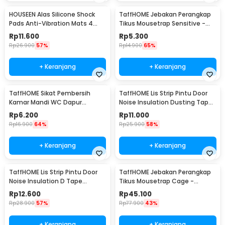
HOUSEEN Alas Silicone Shock
TaffHOME Jebakan Perangkap
Pads Anti-Vibration Mats 4
Tikus Mousetrap Sensitive -
PCS - NY522
ZL-2021
Rp
11.600
Rp
5.300
Rp
26.900
57%
Rp
14.900
65%
+ Keranjang
+ Keranjang
TaffHOME Sikat Pembersih
TaffHOME Lis Strip Pintu Door
Kamar Mandi WC Dapur
Noise Insulation Dusting Tape
Sponge Brush - 8211
5Mx9mmx9mm - KK-061
Rp
6.200
Rp
11.000
Rp
16.900
64%
Rp
25.900
58%
+ Keranjang
+ Keranjang
TaffHOME Lis Strip Pintu Door
TaffHOME Jebakan Perangkap
Noise Insulation D Tape
Tikus Mousetrap Cage -
9x6mm 10M - KK-062
HU1999
Rp
12.600
Rp
45.100
Rp
28.900
57%
Rp
77.900
43%
+ Keranjang
+ Keranjang