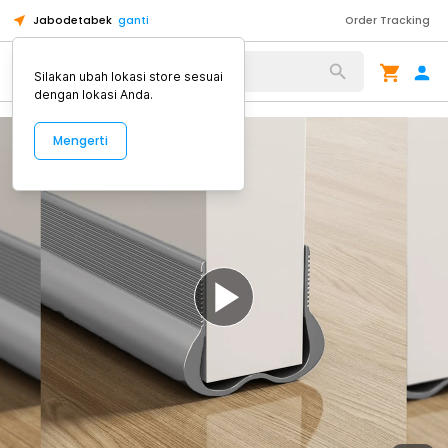
Jabodetabek
ganti
Order Tracking
Alat Kopi
Silakan ubah lokasi store sesuai
dengan lokasi Anda.
Mengerti