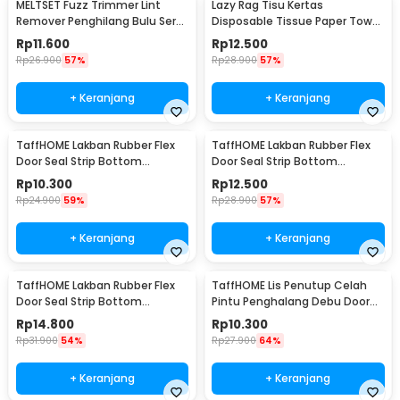
MELTSET Fuzz Trimmer Lint
Lazy Rag Tisu Kertas
Remover Penghilang Bulu Serat
Disposable Tissue Paper Towel
Kain - CV8805
1 Roll (50 Helai) - MB104P
Rp
11.600
Rp
12.500
Rp
26.900
57%
Rp
28.900
57%
+ Keranjang
+ Keranjang
TaffHOME Lakban Rubber Flex
TaffHOME Lakban Rubber Flex
Door Seal Strip Bottom
Door Seal Strip Bottom
Waterproof 25mmx5M - TP39
Waterproof 35mmx5M - TP39
Rp
10.300
Rp
12.500
Rp
24.900
59%
Rp
28.900
57%
+ Keranjang
+ Keranjang
TaffHOME Lakban Rubber Flex
TaffHOME Lis Penutup Celah
Door Seal Strip Bottom
Pintu Penghalang Debu Door
Waterproof 45mmx5M - TP39
Bottom Seal 1M - LQ7
Rp
14.800
Rp
10.300
Rp
31.900
54%
Rp
27.900
64%
+ Keranjang
+ Keranjang