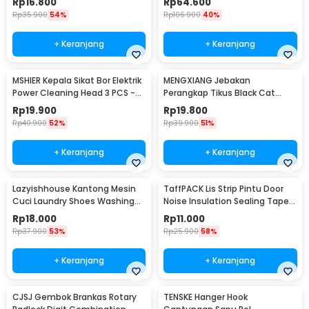
Rp
16.800
Rp
64.600
Rp
35.900
54%
Rp
106.900
40%
+ Keranjang
+ Keranjang
MSHIER Kepala Sikat Bor Elektrik
MENGXIANG Jebakan
Power Cleaning Head 3 PCS -
Perangkap Tikus Black Cat
DB003
Mousetrap 2 PCS - JB56
Rp
19.900
Rp
19.800
Rp
40.900
52%
Rp
39.900
51%
+ Keranjang
+ Keranjang
Lazyishhouse Kantong Mesin
TaffPACK Lis Strip Pintu Door
Cuci Laundry Shoes Washing
Noise Insulation Sealing Tape
Mesh Bag - 62319
5Mx3cm - B35
Rp
18.000
Rp
11.000
Rp
37.900
53%
Rp
25.900
58%
+ Keranjang
+ Keranjang
CJSJ Gembok Brankas Rotary
TENSKE Hanger Hook