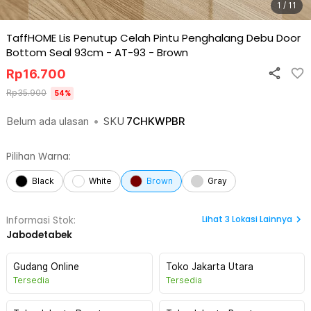
1 / 11
TaffHOME Lis Penutup Celah Pintu Penghalang Debu Door
Bottom Seal 93cm - AT-93
-
Brown
Rp
16.700
Rp
35.900
54
%
Belum ada ulasan
•
SKU
7CHKWPBR
Pilihan Warna:
Black
White
Brown
Gray
Lihat
3
Lokasi Lainnya
Informasi Stok:
Jabodetabek
Gudang Online
Toko Jakarta Utara
Tersedia
Tersedia