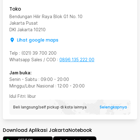
Toko
Bendungan Hilir Raya Blok G1 No. 10
Jakarta Pusat
DKI Jakarta
10210
Lihat google maps
Telp
:
(021) 39 700 200
Whatsapp Sales / COD
:
0896 135 222 00
Jam buka:
Senin - Sabtu
:
09:00
-
20:00
Minggu/Libur Nasional
:
12:00
-
20:00
Idul Fitri
: libur
Selengkapnya
Beli langsung/self pickup di kota lainnya
Download Aplikasi JakartaNotebook