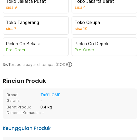
Toko Jakarta Pusat
Toko Jakarta Barat
sisa
9
sisa
4
Toko Tangerang
Toko Cikupa
sisa
7
sisa
10
Pick n Go Bekasi
Pick n Go Depok
Pre-Order
Pre-Order
Tersedia bayar di tempat (COD)
Rincian Produk
Brand
TaffHOME
Garansi
-
Berat Produk
0.4 kg
Dimensi Kemasan
: -
Keunggulan Produk