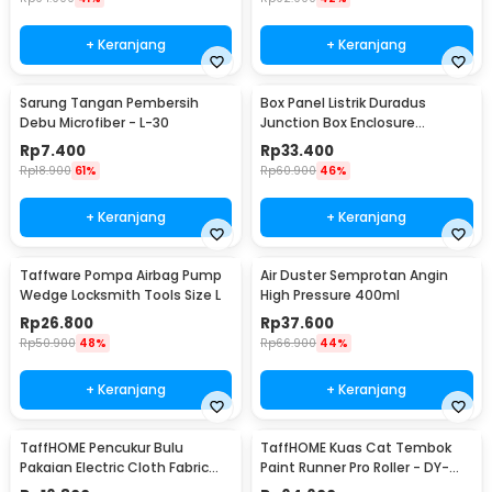
+ Keranjang
+ Keranjang
Sarung Tangan Pembersih
Box Panel Listrik Duradus
Debu Microfiber - L-30
Junction Box Enclosure
Waterproof 158x90mm - B1589
Rp
7.400
Rp
33.400
Rp
18.900
61%
Rp
60.900
46%
+ Keranjang
+ Keranjang
Taffware Pompa Airbag Pump
Air Duster Semprotan Angin
Wedge Locksmith Tools Size L
High Pressure 400ml
Rp
26.800
Rp
37.600
Rp
50.900
48%
Rp
66.900
44%
+ Keranjang
+ Keranjang
TaffHOME Pencukur Bulu
TaffHOME Kuas Cat Tembok
Pakaian Electric Cloth Fabric
Paint Runner Pro Roller - DY-
Shaver - FL-188
526