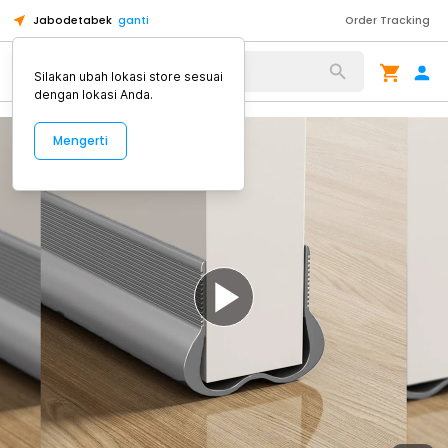
Jabodetabek
ganti
Order Tracking
Alat Kopi
Silakan ubah lokasi store sesuai
dengan lokasi Anda.
Mengerti