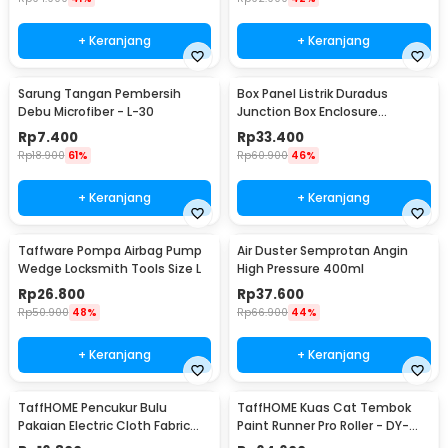
+ Keranjang
+ Keranjang
Sarung Tangan Pembersih
Box Panel Listrik Duradus
Debu Microfiber - L-30
Junction Box Enclosure
Waterproof 158x90mm - B1589
Rp
7.400
Rp
33.400
Rp
18.900
61%
Rp
60.900
46%
+ Keranjang
+ Keranjang
Taffware Pompa Airbag Pump
Air Duster Semprotan Angin
Wedge Locksmith Tools Size L
High Pressure 400ml
Rp
26.800
Rp
37.600
Rp
50.900
48%
Rp
66.900
44%
+ Keranjang
+ Keranjang
TaffHOME Pencukur Bulu
TaffHOME Kuas Cat Tembok
Pakaian Electric Cloth Fabric
Paint Runner Pro Roller - DY-
Shaver - FL-188
526