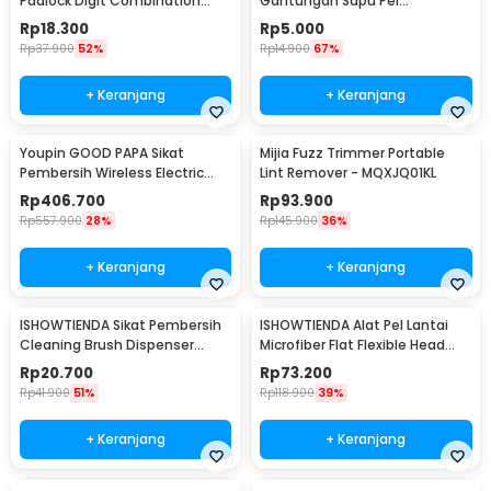
Padlock Digit Combination
Gantungan Sapu Pel
Padlock - CH-209
Multifungsi 1 PCS - GF-016
Rp
18.300
Rp
5.000
Rp
37.900
52%
Rp
14.900
67%
+ Keranjang
+ Keranjang
Youpin GOOD PAPA Sikat
Mijia Fuzz Trimmer Portable
Pembersih Wireless Electric
Lint Remover - MQXJQ01KL
Cleaning - CL99
Rp
406.700
Rp
93.900
Rp
557.900
28%
Rp
145.900
36%
+ Keranjang
+ Keranjang
ISHOWTIENDA Sikat Pembersih
ISHOWTIENDA Alat Pel Lantai
Cleaning Brush Dispenser
Microfiber Flat Flexible Head
Sabun Air - S0026
with Bucket - FMI60
Rp
20.700
Rp
73.200
Rp
41.900
51%
Rp
118.900
39%
+ Keranjang
+ Keranjang