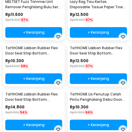
MELTSET Fuzz Trimmer Lint
Lazy Rag Tisu Kertas
Remover Penghilang Bulu Serat
Disposable Tissue Paper Towel
Kain - CV8805
1 Roll (50 Helai) - MB104P
Rp
11.600
Rp
12.500
Rp
26.900
57%
Rp
28.900
57%
+ Keranjang
+ Keranjang
TaffHOME Lakban Rubber Flex
TaffHOME Lakban Rubber Flex
Door Seal Strip Bottom
Door Seal Strip Bottom
Waterproof 25mmx5M - TP39
Waterproof 35mmx5M - TP39
Rp
10.300
Rp
12.500
Rp
24.900
59%
Rp
28.900
57%
+ Keranjang
+ Keranjang
TaffHOME Lakban Rubber Flex
TaffHOME Lis Penutup Celah
Door Seal Strip Bottom
Pintu Penghalang Debu Door
Waterproof 45mmx5M - TP39
Bottom Seal 1M - LQ7
Rp
14.800
Rp
10.300
Rp
31.900
54%
Rp
27.900
64%
+ Keranjang
+ Keranjang