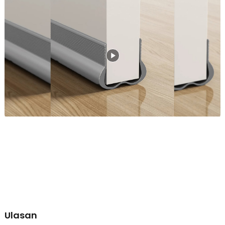
Meskipun pintu telah tertutup rapat, lantai rumah bisa saja kotor
akibat debu yang masuk dari celah pintu. Itulah mengapa Anda perlu
memasang lis penutup ini untuk menutup celahnya. Debu, kotoran,
dan serangga pun tak bisa menyelinap masuk ke dalam rumah.
Jaga Kestabilan Suhu Ruangan
Tidak hanya sebagai penghalang debu dan serangga. Lis penutup
ini juga bisa digunakan untuk menyegel udara di dalam ruangan.
Dengan begitu, lis ini cocok digunakan di ruangan ber-AC karena
suhu dingin dari AC tidak akan keluar dari ruangan.
Tidak Menimbulkan Suara Gesekan
Memasang lis penutup pintu tidak akan menghambat gerakan pintu
rumah Anda. Material dan desain yang digunakan menghasilkan
gesekan halus dengan lantai. Lis penutup ini juga tidak
menimbulkan suara gesekan yang mengganggu.
Kokoh dan Tak Mudah Rusak
Karena sering bergesekan dengan lantai, struktur lis pintu ini dibuat
lebih kokoh. Terbuat dari material PVC kokoh yang membuat
bentuknya tidak mudah berubah. Meski kokoh, Anda bisa
memotongnya dengan mudah berkat material yang fleksibel.
Kemudahan Penggunaan
Anda bisa langsung menyelipkan dan merekatkan lis ini
Ulasan
menggunakan perekat di tempat yang diinginkan. Jika terlalu