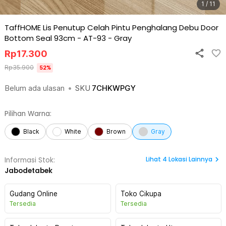
1 / 11
TaffHOME Lis Penutup Celah Pintu Penghalang Debu Door
Bottom Seal 93cm - AT-93
-
Gray
Rp
17.300
Rp
35.900
52
%
Belum ada ulasan
•
SKU
7CHKWPGY
Pilihan Warna:
Black
White
Brown
Gray
Lihat
4
Lokasi Lainnya
Informasi Stok:
Jabodetabek
Gudang Online
Toko Cikupa
Tersedia
Tersedia