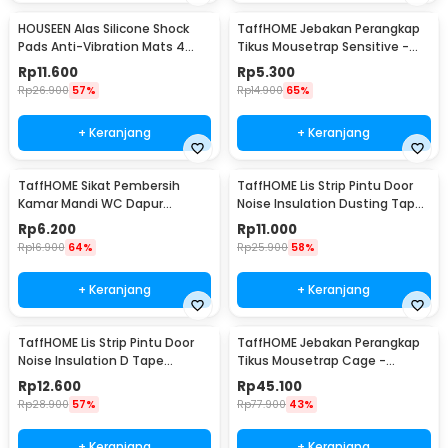
HOUSEEN Alas Silicone Shock
TaffHOME Jebakan Perangkap
Pads Anti-Vibration Mats 4
Tikus Mousetrap Sensitive -
PCS - NY522
ZL-2021
Rp
11.600
Rp
5.300
Rp
26.900
57%
Rp
14.900
65%
+ Keranjang
+ Keranjang
TaffHOME Sikat Pembersih
TaffHOME Lis Strip Pintu Door
Kamar Mandi WC Dapur
Noise Insulation Dusting Tape
Sponge Brush - 8211
5Mx9mmx9mm - KK-061
Rp
6.200
Rp
11.000
Rp
16.900
64%
Rp
25.900
58%
+ Keranjang
+ Keranjang
TaffHOME Lis Strip Pintu Door
TaffHOME Jebakan Perangkap
Noise Insulation D Tape
Tikus Mousetrap Cage -
9x6mm 10M - KK-062
HU1999
Rp
12.600
Rp
45.100
Rp
28.900
57%
Rp
77.900
43%
+ Keranjang
+ Keranjang