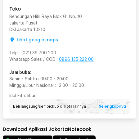
Toko
Bendungan Hilir Raya Blok G1 No. 10
Jakarta Pusat
DKI Jakarta
10210
Lihat google maps
Telp
:
(021) 39 700 200
Whatsapp Sales / COD
:
0896 135 222 00
Jam buka:
Senin - Sabtu
:
09:00
-
20:00
Minggu/Libur Nasional
:
12:00
-
20:00
Idul Fitri
: libur
Selengkapnya
Beli langsung/self pickup di kota lainnya
Download Aplikasi JakartaNotebook