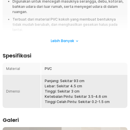
Digunakan untuk mencegah masuknya serangga, debu, kotoran,
bahkan udara dari luar rumah, serta menyegel udara di dalam
ruangan.
Terbuat dari material PVC kokoh yang membuat bentuknya
tidak mudah berubah, dan menghasilkan gesekan halus pada
lantai.
Cocok untuk ketebalan pintu sekitar 3.5-4.6 cm dan celah pintu
Lebih Banyak
sekitar 0.2-1.5 cm.
Mudah digunakan dengan hanya mengguntingnya sesuai ukuran,
Spesifikasi
dan menempelkan pada perekat.
Overview
Material
PVC
Hindari masuknya serangga atau debu ke dalam rumah menggunakan lis
penutup pintu yang satu ini. Dengan menggunakan penghalang, celah di
Panjang: Sekitar 93 cm
bawah pintu akan tertutup. Hal ini dapat mencegah masuknya serangga,
Lebar: Sekitar 4.5 cm
debu, kotoran, bahkan udara dari luar rumah. Suhu ruangan pun menjadi
Dimensi
Tinggi: Sekitar 3 cm
lebih stabil terutama di ruangan ber-AC. Walaupun dapat menutup celah
Ketebalan Pintu: Sekitar 3.5-4.6 cm
dengan baik, lis penutup ini tidak akan menghambat gerakan pintu rumah
Tinggi Celah Pintu: Sekitar 0.2-1.5 cm
Anda.
Fitur
Galeri
Penghalang Debu dan Serangga