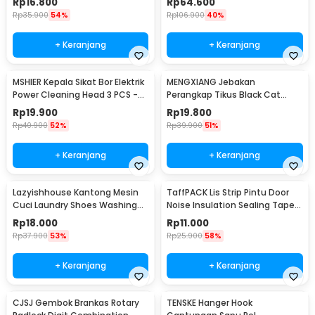
Rp
16.800
Rp
64.600
Rp
35.900
54%
Rp
106.900
40%
+ Keranjang
+ Keranjang
MSHIER Kepala Sikat Bor Elektrik
MENGXIANG Jebakan
Power Cleaning Head 3 PCS -
Perangkap Tikus Black Cat
DB003
Mousetrap 2 PCS - JB56
Rp
19.900
Rp
19.800
Rp
40.900
52%
Rp
39.900
51%
+ Keranjang
+ Keranjang
Lazyishhouse Kantong Mesin
TaffPACK Lis Strip Pintu Door
Cuci Laundry Shoes Washing
Noise Insulation Sealing Tape
Mesh Bag - 62319
5Mx3cm - B35
Rp
18.000
Rp
11.000
Rp
37.900
53%
Rp
25.900
58%
+ Keranjang
+ Keranjang
CJSJ Gembok Brankas Rotary
TENSKE Hanger Hook