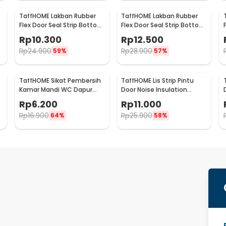
TaffHOME Lakban Rubber
TaffHOME Lakban Rubber
Flex Door Seal Strip Bottom
Flex Door Seal Strip Bottom
Waterproof 25mmx5M -
Waterproof 35mmx5M -
Rp
10.300
Rp
12.500
TP39
TP39
Rp
24.900
Rp
28.900
59%
57%
TaffHOME Sikat Pembersih
TaffHOME Lis Strip Pintu
p
Kamar Mandi WC Dapur
Door Noise Insulation
Sponge Brush - 8211
Dusting Tape
Rp
6.200
Rp
11.000
5Mx9mmx9mm - KK-061
Rp
16.900
Rp
25.900
64%
58%