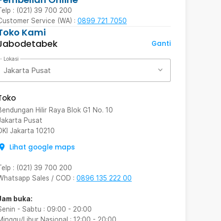
Telp : (021) 39 700 200
Customer Service (WA) :
0899 721 7050
Toko Kami
Jabodetabek
Ganti
Lokasi
Jakarta Pusat
Toko
Bendungan Hilir Raya Blok G1 No. 10
Jakarta Pusat
DKI Jakarta
10210
Lihat google maps
Telp
:
(021) 39 700 200
Whatsapp Sales / COD
:
0896 135 222 00
Jam buka:
Senin - Sabtu
:
09:00
-
20:00
Minggu/Libur Nasional
:
12:00
-
20:00