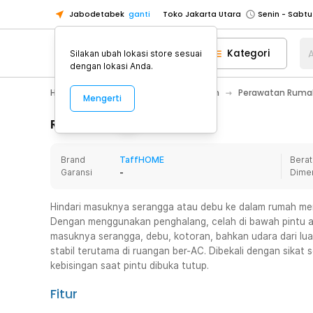
Jabodetabek
ganti
Toko Jakarta Utara
Toko Tangerang
Kategori
A
Silakan ubah lokasi store sesuai
Toko Cikupa
dengan lokasi Anda.
Pick n Go Jakarta Barat
Senin - J
Home Appliance
Perawatan Rumah
Perawatan Rumah
Mengerti
Pick n Go Bekasi
Senin - Jumat (08
Pick n Go Depok
Senin - Jumat (08
Rincian Produk
Toko Jakarta Pusat
Senin - Sabtu
Brand
TaffHOME
Berat
Toko Jakarta Barat
Senin - Sabtu
Garansi
-
Dime
Toko Jakarta Utara
Toko Tangerang
Hindari masuknya serangga atau debu ke dalam rumah meng
Dengan menggunakan penghalang, celah di bawah pintu ak
Toko Cikupa
masuknya serangga, debu, kotoran, bahkan udara dari lua
Pick n Go Jakarta Barat
Senin - J
stabil terutama di ruangan ber-AC. Dibekali dengan sika
kebisingan saat pintu dibuka tutup.
Pick n Go Bekasi
Senin - Jumat (08
Pick n Go Depok
Senin - Jumat (08
Fitur