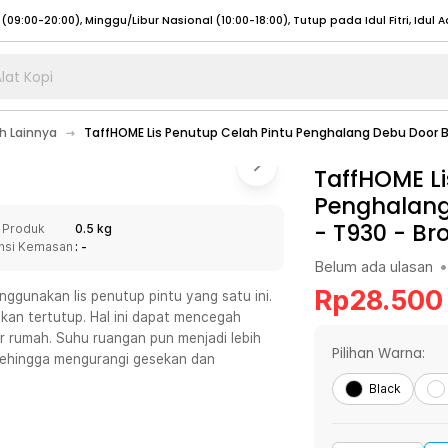
lat Kopi
umat (07:00 - 20:00), Sabtu - Minggu (08:00 - 20:00), Tutup pada Idul Fitri
Sele
 Lainnya
TaffHOME Lis Penutup Celah Pintu Penghalang Debu Door 
:00 - 20:00), Sabtu - Minggu/ Libur Nasional (08:00 - 17:00)
Selengkapnya
:00 - 20:00), Sabtu - Minggu/ Libur Nasional (08:00 - 17:00)
TaffHOME Li
Selengkapnya
Penghalang
 (09:00-20:00), Minggu/Libur Nasional (12:00-20:00), Tutup pada Idul Fitri
Sele
- T930
-
Br
 Produk
0.5 kg
 (09:00-20:00), Minggu/Libur Nasional (12:00-20:00), Tutup pada Idul Fitri
Sele
nsi Kemasan
: -
Belum ada ulasan
•
Rp
28.500
gunakan lis penutup pintu yang satu ini.
an tertutup. Hal ini dapat mencegah
r rumah. Suhu ruangan pun menjadi lebih
umat (07:00 - 20:00), Sabtu - Minggu (08:00 - 20:00), Tutup pada Idul Fitri
Sele
Pilihan Warna:
t sehingga mengurangi gesekan dan
:00 - 20:00), Sabtu - Minggu/ Libur Nasional (08:00 - 17:00)
Selengkapnya
Black
:00 - 20:00), Sabtu - Minggu/ Libur Nasional (08:00 - 17:00)
Selengkapnya