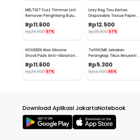
MELTSET Fuzz Trimmer Lint
Lazy Rag Tisu Kertas
Remover Penghilang Bulu
Disposable Tissue Paper
Serat Kain - CV8805
Towel 1 Roll (50 Helai) -
Rp
11.600
Rp
12.500
MB104P
Rp
26.900
Rp
28.900
57%
57%
HOUSEEN Alas Silicone
TaffHOME Jebakan
Shock Pads Anti-Vibration
Perangkap Tikus Mousetra
Mats 4 PCS - NY522
Sensitive - ZL-2021
Rp
11.600
Rp
5.300
Rp
26.900
Rp
14.900
57%
65%
Download Aplikasi JakartaNotebook