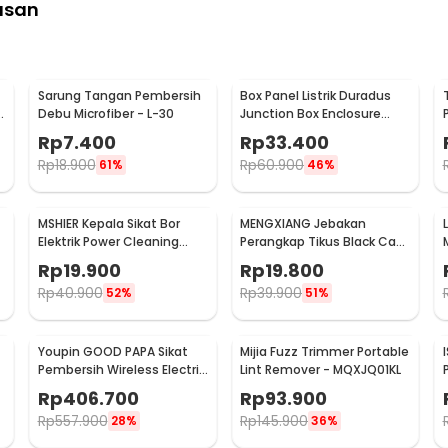
asan
Sarung Tangan Pembersih
Box Panel Listrik Duradus
Debu Microfiber - L-30
Junction Box Enclosure
Waterproof 158x90mm -
Rp
7.400
Rp
33.400
B1589
Rp
18.900
Rp
60.900
61%
46%
MSHIER Kepala Sikat Bor
MENGXIANG Jebakan
Elektrik Power Cleaning
Perangkap Tikus Black Cat
Head 3 PCS - DB003
Mousetrap 2 PCS - JB56
Rp
19.900
Rp
19.800
Rp
40.900
Rp
39.900
52%
51%
Youpin GOOD PAPA Sikat
Mijia Fuzz Trimmer Portable
Pembersih Wireless Electric
Lint Remover - MQXJQ01KL
Cleaning - CL99
Rp
406.700
Rp
93.900
Rp
557.900
Rp
145.900
28%
36%