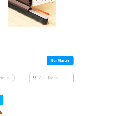
:
Debu Door Bottom Seal 93cm - T930
Beri Ulasan
1
(
0
)
Cari Ulasan