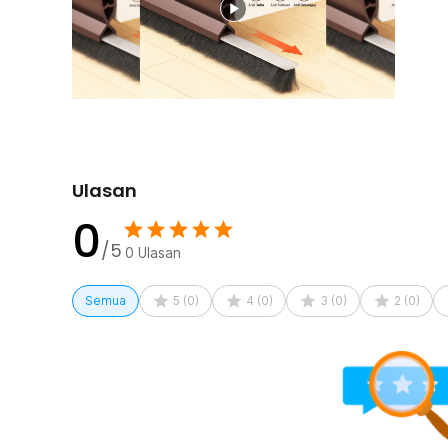
Kelengkapan Produk
Rincian yang Anda dapatkan untuk pembelian produk ini
1 x TaffHOME Lis Penutup Celah Pintu Penghalang 
1 x Gergaji Tangan
1 x Tisu Non-Woven
1 x Panduan Penggunaan
Ulasan
0
/5
0
Ulasan
Semua
5
(
0
)
4
(
0
)
3
(
0
)
2
(
0
)