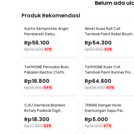
Belum ada ul
Produk Rekomendasi
Sunto Semprotan Angin
Alloet Kuas Roll Cat
Pembersih Debu
Tembok Paint Roller Brush
Compressed Air Duster
8.5cm - HD-TVYQS
Rp
56.100
Rp
54.300
400ml - ST1003
Rp
94.900
Rp
92.900
41%
42%
TaffHOME Pencukur Bulu
TaffHOME Kuas Cat
Pakaian Electric Cloth
Tembok Paint Runner Pro
Fabric Shaver - FL-188
Roller - DY-526
Rp
16.800
Rp
64.600
Rp
35.900
Rp
106.900
54%
40%
CJSJ Gembok Brankas
TENSKE Hanger Hook
Rotary Padlock Digit
Gantungan Sapu Pel
Combination Padlock -
Multifungsi 1 PCS - GF-016
Rp
18.300
Rp
5.000
CH-209
Rp
37.900
Rp
14.900
52%
67%