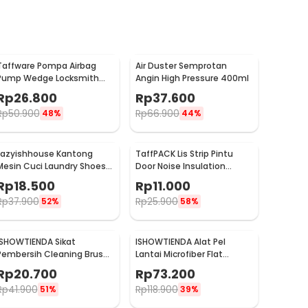
Taffware Pompa Airbag
Air Duster Semprotan
Pump Wedge Locksmith
Angin High Pressure 400ml
Tools Size L
Rp
26.800
Rp
37.600
Rp
50.900
Rp
66.900
48%
44%
Lazyishhouse Kantong
TaffPACK Lis Strip Pintu
Mesin Cuci Laundry Shoes
Door Noise Insulation
Washing Mesh Bag - 62319
Sealing Tape 5Mx3cm - B35
Rp
18.500
Rp
11.000
Rp
37.900
Rp
25.900
52%
58%
ISHOWTIENDA Sikat
ISHOWTIENDA Alat Pel
Pembersih Cleaning Brush
Lantai Microfiber Flat
Dispenser Sabun Air -
Flexible Head with Bucket -
Rp
20.700
Rp
73.200
S0026
FMI60
Rp
41.900
Rp
118.900
51%
39%