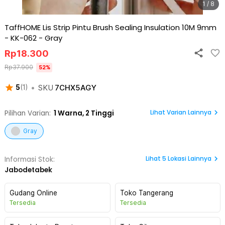
1 / 8
TaffHOME Lis Strip Pintu Brush Sealing Insulation 10M 9mm
- KK-062
-
Gray
Rp
18.300
Rp
37.900
52
%
•
SKU
7CHX5AGY
5
(
1
)
Lihat Varian Lainnya
Pilihan Varian:
1
Warna,
2 Tinggi
Gray
Lihat
5
Lokasi Lainnya
Informasi Stok:
Jabodetabek
Gudang Online
Toko Tangerang
Tersedia
Tersedia