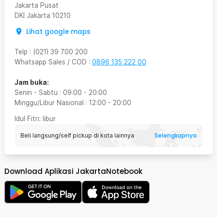
Jakarta Pusat
DKI Jakarta
10210
Lihat google maps
Telp
:
(021) 39 700 200
Whatsapp Sales / COD
:
0896 135 222 00
Jam buka:
Senin - Sabtu
:
09:00
-
20:00
Minggu/Libur Nasional
:
12:00
-
20:00
Idul Fitri
: libur
Selengkapnya
Beli langsung/self pickup di kota lainnya
Download Aplikasi JakartaNotebook