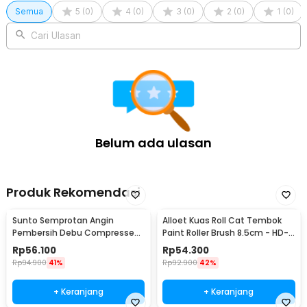
Semua
5
(
0
)
4
(
0
)
3
(
0
)
2
(
0
)
1
(
0
)
Cari Ulasan
Belum ada ulasan
Produk Rekomendasi
Sunto Semprotan Angin
Alloet Kuas Roll Cat Tembok
Pembersih Debu Compressed
Paint Roller Brush 8.5cm - HD-
Air Duster 400ml - ST1003
TVYQS
Rp
56.100
Rp
54.300
Rp
94.900
41%
Rp
92.900
42%
+ Keranjang
+ Keranjang