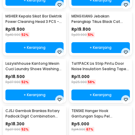
+ Keranjang
+ Keranjang
MSHIER Kepala Sikat Bor Elektrik
MENGXIANG Jebakan
Power Cleaning Head 3 PCS -
Perangkap Tikus Black Cat
DB003
Mousetrap 2 PCS - JB56
Rp
19.900
Rp
19.800
Rp
40.900
52%
Rp
39.900
51%
+ Keranjang
+ Keranjang
Lazyishhouse Kantong Mesin
TaffPACK Lis Strip Pintu Door
Cuci Laundry Shoes Washing
Noise Insulation Sealing Tape
Mesh Bag - 62319
5Mx3cm - B35
Rp
18.500
Rp
11.000
Rp
37.900
52%
Rp
25.900
58%
+ Keranjang
+ Keranjang
CJSJ Gembok Brankas Rotary
TENSKE Hanger Hook
Padlock Digit Combination
Gantungan Sapu Pel
Padlock - CH-209
Multifungsi 1 PCS - GF-016
Rp
18.300
Rp
5.000
Rp
37.900
52%
Rp
14.900
67%