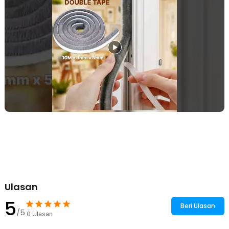
Kelengkapan Produk
Rincian yang Anda dapatkan untuk pembelian produk ini:
1 x TaffHOME Lis Strip Pintu Brush Sealing Insulation 10M - KK-
062
Ulasan
5
Beri Ulasan
/5
0
Ulasan