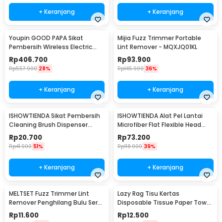
+ Keranjang
+ Keranjang
Youpin GOOD PAPA Sikat
Mijia Fuzz Trimmer Portable
Pembersih Wireless Electric
Lint Remover - MQXJQ01KL
Cleaning - CL99
Rp
406.700
Rp
93.900
Rp
557.900
28%
Rp
145.900
36%
+ Keranjang
+ Keranjang
ISHOWTIENDA Sikat Pembersih
ISHOWTIENDA Alat Pel Lantai
Cleaning Brush Dispenser
Microfiber Flat Flexible Head
Sabun Air - S0026
with Bucket - FMI60
Rp
20.700
Rp
73.200
Rp
41.900
51%
Rp
118.900
39%
+ Keranjang
+ Keranjang
MELTSET Fuzz Trimmer Lint
Lazy Rag Tisu Kertas
Remover Penghilang Bulu Serat
Disposable Tissue Paper Towel
Kain - CV8805
1 Roll (50 Helai) - MB104P
Rp
11.600
Rp
12.500