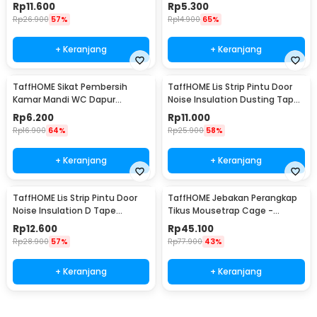
PCS - NY522
ZL-2021
Rp
11.600
Rp
5.300
Rp
26.900
57%
Rp
14.900
65%
+ Keranjang
+ Keranjang
TaffHOME Sikat Pembersih
TaffHOME Lis Strip Pintu Door
Kamar Mandi WC Dapur
Noise Insulation Dusting Tape
Sponge Brush - 8211
5Mx9mmx9mm - KK-061
Rp
6.200
Rp
11.000
Rp
16.900
64%
Rp
25.900
58%
+ Keranjang
+ Keranjang
TaffHOME Lis Strip Pintu Door
TaffHOME Jebakan Perangkap
Noise Insulation D Tape
Tikus Mousetrap Cage -
9x6mm 10M - KK-062
HU1999
Rp
12.600
Rp
45.100
Rp
28.900
57%
Rp
77.900
43%
+ Keranjang
+ Keranjang