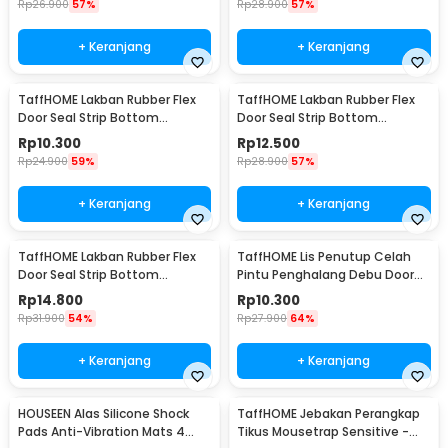
Rp
26.900
57%
Rp
28.900
57%
+ Keranjang
+ Keranjang
TaffHOME Lakban Rubber Flex
TaffHOME Lakban Rubber Flex
Door Seal Strip Bottom
Door Seal Strip Bottom
Waterproof 25mmx5M - TP39
Waterproof 35mmx5M - TP39
Rp
10.300
Rp
12.500
Rp
24.900
59%
Rp
28.900
57%
+ Keranjang
+ Keranjang
TaffHOME Lakban Rubber Flex
TaffHOME Lis Penutup Celah
Door Seal Strip Bottom
Pintu Penghalang Debu Door
Waterproof 45mmx5M - TP39
Bottom Seal 1M - LQ7
Rp
14.800
Rp
10.300
Rp
31.900
54%
Rp
27.900
64%
+ Keranjang
+ Keranjang
HOUSEEN Alas Silicone Shock
TaffHOME Jebakan Perangkap
Pads Anti-Vibration Mats 4
Tikus Mousetrap Sensitive -