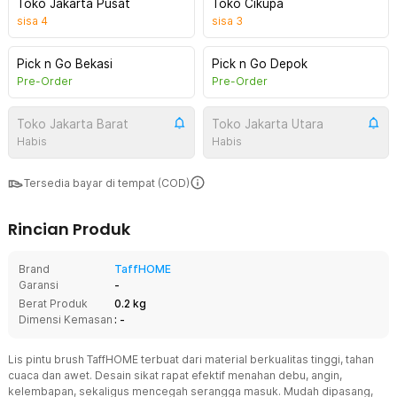
Toko Jakarta Pusat
Toko Cikupa
sisa
4
sisa
3
Pick n Go Bekasi
Pick n Go Depok
Pre-Order
Pre-Order
Toko Jakarta Barat
Toko Jakarta Utara
Habis
Habis
Tersedia bayar di tempat (COD)
Rincian Produk
Brand
TaffHOME
Garansi
-
Berat Produk
0.2 kg
Dimensi Kemasan
: -
Lis pintu brush TaffHOME terbuat dari material berkualitas tinggi, tahan
cuaca dan awet. Desain sikat rapat efektif menahan debu, angin,
kelembapan, sekaligus mencegah serangga masuk. Mudah dipasang,