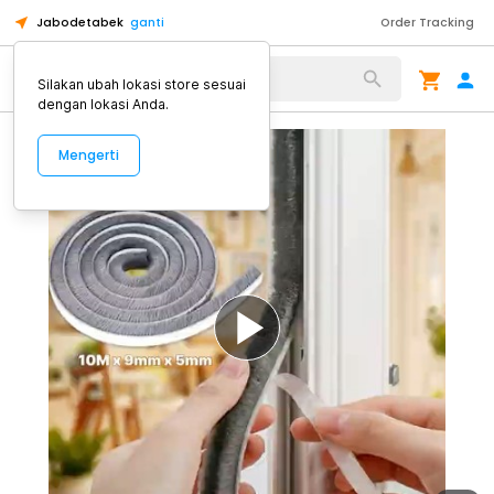
Jabodetabek
ganti
Order Tracking
Alat Kopi
Silakan ubah lokasi store sesuai
dengan lokasi Anda.
Mengerti