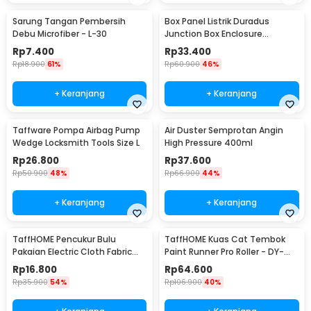
Sarung Tangan Pembersih
Box Panel Listrik Duradus
Debu Microfiber - L-30
Junction Box Enclosure
Waterproof 158x90mm - B1589
Rp
7.400
Rp
33.400
Rp
18.900
61%
Rp
60.900
46%
+ Keranjang
+ Keranjang
Taffware Pompa Airbag Pump
Air Duster Semprotan Angin
Wedge Locksmith Tools Size L
High Pressure 400ml
Rp
26.800
Rp
37.600
Rp
50.900
48%
Rp
66.900
44%
+ Keranjang
+ Keranjang
TaffHOME Pencukur Bulu
TaffHOME Kuas Cat Tembok
Pakaian Electric Cloth Fabric
Paint Runner Pro Roller - DY-
Shaver - FL-188
526
Rp
16.800
Rp
64.600
Rp
35.900
54%
Rp
106.900
40%