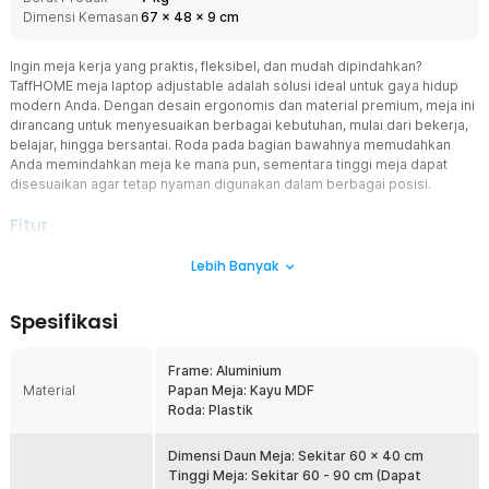
Dimensi Kemasan
67
x
48
x
9
cm
Ingin meja kerja yang praktis, fleksibel, dan mudah dipindahkan?
TaffHOME meja laptop adjustable adalah solusi ideal untuk gaya hidup
modern Anda. Dengan desain ergonomis dan material premium, meja ini
dirancang untuk menyesuaikan berbagai kebutuhan, mulai dari bekerja,
belajar, hingga bersantai. Roda pada bagian bawahnya memudahkan
Anda memindahkan meja ke mana pun, sementara tinggi meja dapat
disesuaikan agar tetap nyaman digunakan dalam berbagai posisi.
Fitur
Meja Multifungsi
Lebih Banyak
Satu meja untuk semua kebutuhan Anda. Cocok digunakan sebagai
meja kerja, meja belajar, meja baca, hingga meja laptop harian.
Spesifikasi
Dengan struktur rangka yang kuat dan permukaan luas, meja ini
memberikan ruang kerja yang stabil dan nyaman di mana pun Anda
berada, baik di kamar, ruang tamu, maupun kantor rumahan.
Frame: Aluminium
Material
Papan Meja: Kayu MDF
Desain Fleksibel
Roda: Plastik
Mengadopsi desain C-shape yang memudahkan bagian bawah
meja masuk lebih dekat ke tubuh tanpa terhalang rangka. Desain ini
memungkinkan postur tubuh tetap tegak dan nyaman selama
Dimensi Daun Meja: Sekitar 60 x 40 cm
bekerja, belajar, atau bersantai. Struktur terbuka di bagian
Tinggi Meja: Sekitar 60 - 90 cm (Dapat