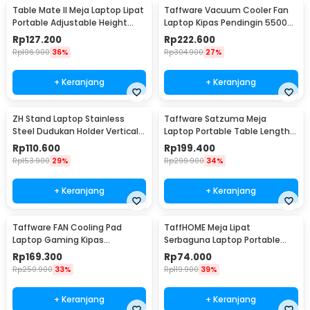
Table Mate II Meja Laptop Lipat
Taffware Vacuum Cooler Fan
Portable Adjustable Height
Laptop Kipas Pendingin 5500
51x39.5cm - TM2
RPM 5V - LC06
Rp
127.200
Rp
222.600
Rp
196.900
36%
Rp
304.900
27%
+ Keranjang
+ Keranjang
ZH Stand Laptop Stainless
Taffware Satzuma Meja
Steel Dudukan Holder Vertical
Laptop Portable Table Length
Gravity - ZH005
42x26cm - Z19
Rp
110.600
Rp
199.400
Rp
153.900
29%
Rp
299.900
34%
+ Keranjang
+ Keranjang
Taffware FAN Cooling Pad
TaffHOME Meja Lipat
Laptop Gaming Kipas
Serbaguna Laptop Portable
Pendingin 5 Fan 17 Inch - K5
Desk Minimalist Design - BO60
Rp
169.300
Rp
74.000
Rp
250.900
33%
Rp
119.900
39%
+ Keranjang
+ Keranjang