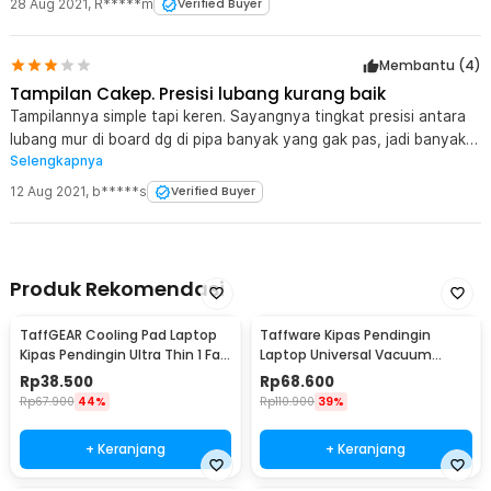
28 Aug 2021
,
R*****m
Verified Buyer
Membantu (
4
)
Tampilan Cakep. Presisi lubang kurang baik
Tampilannya simple tapi keren. Sayangnya tingkat presisi antara
lubang mur di board dg di pipa banyak yang gak pas, jadi banyak
Selengkapnya
posisi mur yg terpaksa harus miring saat dipasang, dan ada yg
menembus papannya karena mur nya miring. Semoga awet.
12 Aug 2021
,
b*****s
Verified Buyer
Produk Rekomendasi
TaffGEAR Cooling Pad Laptop
Taffware Kipas Pendingin
Kipas Pendingin Ultra Thin 1 Fan
Laptop Universal Vacuum
14 Inch - V19
Cooler 3000RPM 2W 5V - ICE
Rp
38.500
Rp
68.600
FANIII
Rp
67.900
44%
Rp
110.900
39%
+ Keranjang
+ Keranjang