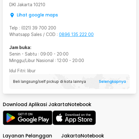
DKI Jakarta
10210
Lihat google maps
Telp
:
(021) 39 700 200
Whatsapp Sales / COD
:
0896 135 222 00
Jam buka:
Senin - Sabtu
:
09:00
-
20:00
Minggu/Libur Nasional
:
12:00
-
20:00
Idul Fitri
: libur
Selengkapnya
Beli langsung/self pickup di kota lainnya
Download Aplikasi JakartaNotebook
Layanan Pelanggan
JakartaNotebook