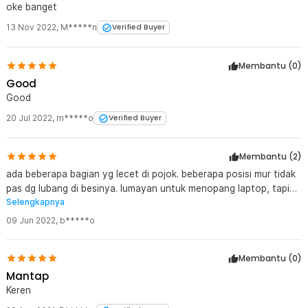
oke banget
13 Nov 2022
,
M*****n
Verified Buyer
Membantu (
0
)
Good
Good
20 Jul 2022
,
m*****o
Verified Buyer
Membantu (
2
)
ada beberapa bagian yg lecet di pojok. beberapa posisi mur tidak
pas dg lubang di besinya. lumayan untuk menopang laptop, tapi
Selengkapnya
kalau ditekan agak goyang2
09 Jun 2022
,
b*****o
Membantu (
0
)
Mantap
Keren