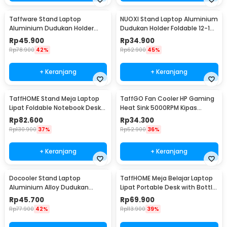
Taffware Stand Laptop
NUOXI Stand Laptop Aluminium
Aluminium Dudukan Holder
Dudukan Holder Foldable 12-17
Foldable Portable - IV012
Inch - N3
Rp
45.900
Rp
34.900
Rp
78.900
42%
Rp
62.900
45%
+ Keranjang
+ Keranjang
TaffHOME Stand Meja Laptop
TaffGO Fan Cooler HP Gaming
Lipat Foldable Notebook Desk
Heat Sink 5000RPM Kipas
Table - BC60
Pendingin 5V - H-15
Rp
82.600
Rp
34.300
Rp
130.900
37%
Rp
52.900
36%
+ Keranjang
+ Keranjang
Docooler Stand Laptop
TaffHOME Meja Belajar Laptop
Aluminium Alloy Dudukan
Lipat Portable Desk with Bottle
Holder Foldable 7 Level - N7
Hole - L62
Rp
45.700
Rp
69.900
Rp
77.900
42%
Rp
113.900
39%