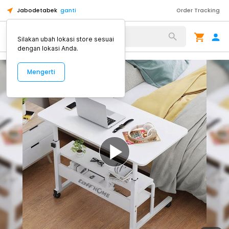
Jabodetabek
ganti
Order Tracking
Alat Kopi
Silakan ubah lokasi store sesuai
dengan lokasi Anda.
Mengerti