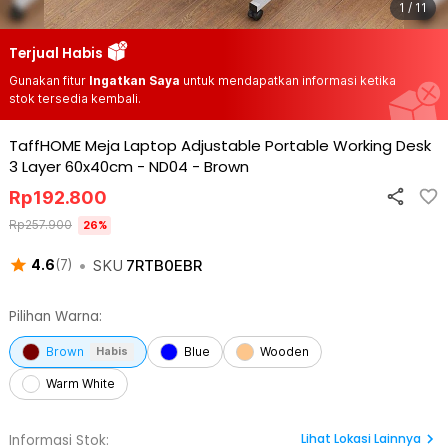
1 / 11
Terjual Habis
Gunakan fitur
Ingatkan Saya
untuk mendapatkan informasi ketika
stok tersedia kembali.
TaffHOME Meja Laptop Adjustable Portable Working Desk
3 Layer 60x40cm - ND04
-
Brown
Rp
192.800
Rp
257.900
26
%
•
SKU
7RTB0EBR
4.6
(
7
)
Pilihan Warna:
Brown
Blue
Wooden
Habis
Warm White
Lihat
Lokasi Lainnya
Informasi Stok: