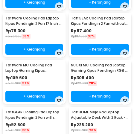
+ Keranjang
+ Keranjang
Taffware Cooling Pad Laptop
TaffGEAR Cooling Pad Laptop
Kipas Pendingin 2 Fan 17 Inch -
Kipas Pendingin 2 Fan without
N99
Knob Speed - Q100
Rp
79.300
Rp
87.400
Rp
126.900
38%
Rp
137.900
37%
+ Keranjang
+ Keranjang
Taffware MC Cooling Pad
NUOXI MC Cooling Pad Laptop
Laptop Gaming Kipas
Gaming Kipas Pendingin RGB 2
Pendingin 6 Fan 15.6 Inch - Q3
Fan 18 Inch - X500
Rp
109.600
Rp
308.400
Rp
173.900
37%
Rp
422.900
28%
+ Keranjang
+ Keranjang
TaffGEAR Cooling Pad Laptop
TaffHOME Meja Rak Laptop
Kipas Pendingin 2 Fan with
Adjustable Desk With 2 Rack -
Knob Speed - Q100
ND03
Rp
92.600
Rp
225.200
Rp
143.900
36%
Rp
308.900
28%