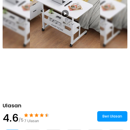
mudah dibersihkan.
Kelengkapan Produk
Rincian yang Anda dapatkan untuk pembelian produk ini:
1 x TaffHOME Meja Laptop Adjustable Portable Working Desk 3
Layer 60x40cm - ND04
2 x Knob
4 x Roda
1 x Obeng
1 x Kunci Pas
1 x Set Baut
1 x Panduan Penggunaan
Ulasan
4.6
Beri Ulasan
/5
7
Ulasan