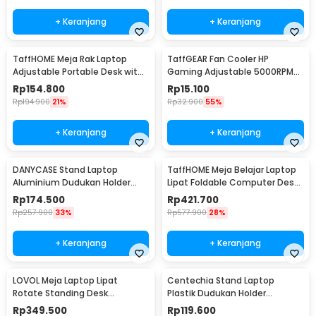
+ Keranjang
+ Keranjang
TaffHOME Meja Rak Laptop
TaffGEAR Fan Cooler HP
Adjustable Portable Desk with 1
Gaming Adjustable 5000RPM
Rack - ND03
Kipas Pendingin 5V - G6
Rp
154.800
Rp
15.100
Rp
194.900
21%
Rp
32.900
55%
+ Keranjang
+ Keranjang
DANYCASE Stand Laptop
TaffHOME Meja Belajar Laptop
Aluminium Dudukan Holder
Lipat Foldable Computer Desk
Foldable Cooling Fan - DC1316
- BL-A53
Rp
174.500
Rp
421.700
Rp
257.900
33%
Rp
577.900
28%
+ Keranjang
+ Keranjang
LOVOL Meja Laptop Lipat
Centechia Stand Laptop
Rotate Standing Desk
Plastik Dudukan Holder
Telescopic for Bed - C02Y
Foldable Cooling Fan - CT1310
Rp
349.500
Rp
119.600