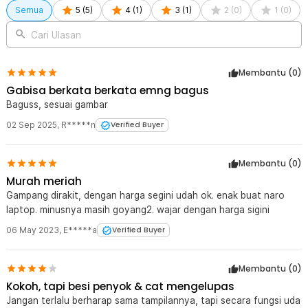
Semua
5
(
5
)
4
(
1
)
3
(
1
)
2
(
0
)
1
(
0
)
Cari Ulasan
Membantu (
0
)
Gabisa berkata berkata emng bagus
Baguss, sesuai gambar
02 Sep 2025
,
R*****n
Verified Buyer
Membantu (
0
)
Murah meriah
Gampang dirakit, dengan harga segini udah ok. enak buat naro
laptop. minusnya masih goyang2. wajar dengan harga sigini
06 May 2023
,
E*****a
Verified Buyer
Membantu (
0
)
Kokoh, tapi besi penyok & cat mengelupas
Jangan terlalu berharap sama tampilannya, tapi secara fungsi uda