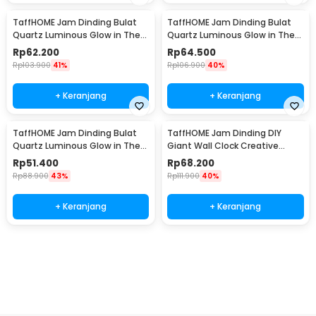
TaffHOME Jam Dinding Bulat
TaffHOME Jam Dinding Bulat
Quartz Luminous Glow in The
Quartz Luminous Glow in The
Dark 30cm MDB1
Dark 30cm MDB3
Rp
62.200
Rp
64.500
Rp
103.900
41%
Rp
106.900
40%
+ Keranjang
+ Keranjang
TaffHOME Jam Dinding Bulat
TaffHOME Jam Dinding DIY
Quartz Luminous Glow in The
Giant Wall Clock Creative
Dark 30cm MDB4
Design - S031
Rp
51.400
Rp
68.200
Rp
88.900
43%
Rp
111.900
40%
+ Keranjang
+ Keranjang
Beli Sekarang