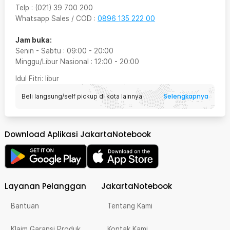
Telp
:
(021) 39 700 200
Whatsapp Sales / COD
:
0896 135 222 00
Jam buka:
Senin - Sabtu
:
09:00
-
20:00
Minggu/Libur Nasional
:
12:00
-
20:00
Idul Fitri
: libur
Selengkapnya
Beli langsung/self pickup di kota lainnya
Download Aplikasi JakartaNotebook
Layanan Pelanggan
JakartaNotebook
Bantuan
Tentang Kami
Klaim Garansi Produk
Kontak Kami