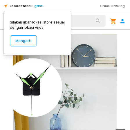
Jabodetabek
ganti
Order Tracking
Alat Kopi
Silakan ubah lokasi store sesuai
dengan lokasi Anda.
Mengerti