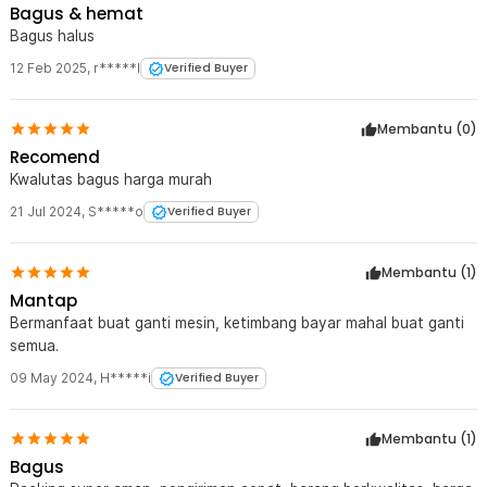
Bagus & hemat
Movement Quartz - 5168-S
Bagus halus
1 x Set Jarum Jam
12 Feb 2025
,
r*****l
Verified Buyer
Membantu (
0
)
Recomend
Kwalutas bagus harga murah
21 Jul 2024
,
S*****o
Verified Buyer
Membantu (
1
)
Mantap
Bermanfaat buat ganti mesin, ketimbang bayar mahal buat ganti
semua.
09 May 2024
,
H*****i
Verified Buyer
Membantu (
1
)
Bagus