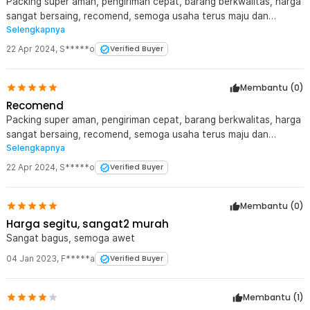
Packing super aman, pengiriman cepat, barang berkwalitas, harga
sangat bersaing, recomend, semoga usaha terus maju dan
Selengkapnya
lancar..., mau review lewat hp agak susah,layar ngak bisa full
22 Apr 2024
,
S*****o
Verified Buyer
Membantu (
0
)
Recomend
Packing super aman, pengiriman cepat, barang berkwalitas, harga
sangat bersaing, recomend, semoga usaha terus maju dan
Selengkapnya
lancar..., mau review lewat hp agak susah,layar ngak bisa full
22 Apr 2024
,
S*****o
Verified Buyer
Membantu (
0
)
Harga segitu, sangat2 murah
Sangat bagus, semoga awet
04 Jan 2023
,
F*****a
Verified Buyer
Membantu (
1
)