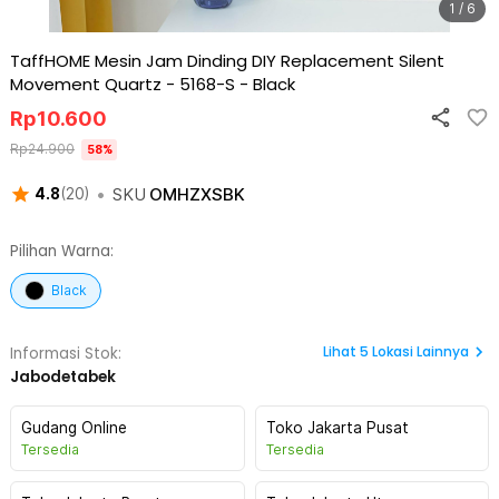
1 / 6
TaffHOME Mesin Jam Dinding DIY Replacement Silent
Movement Quartz - 5168-S
-
Black
Rp
10.600
Rp
24.900
58
%
•
SKU
OMHZXSBK
4.8
(
20
)
Pilihan Warna:
Black
Lihat
5
Lokasi Lainnya
Informasi Stok:
Jabodetabek
Gudang Online
Toko Jakarta Pusat
Tersedia
Tersedia