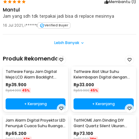
Membantu (
1
)
Mantul
Jam yang sdh tdk terpakai jadi bisa di replace mesinnya
16 Jul 2021
,
i*****t
Verified Buyer
Lebih Banyak
Produk Rekomendasi
Taffware Fanju Jam Digital
Taffware Alat Ukur Suhu
Meja LCD Alarm Backlight
Kelembapan Digital dengan
Sensor Suhu - JP9901
Jam Alarm Kalender - HTC-2
Rp
35.900
Rp
33.000
Rp
64.900
45%
Rp
59.900
45%
+ Keranjang
+ Keranjang
Jam Alarm Digital Proyektor LED
TaffHOME Jam Dinding DIY
Penunjuk Cuaca Suhu Ruangan
Giant Quartz Silent Ukuran
- 8190
Besar 90-100cm - DIY-101
Rp
65.200
Rp
73.100