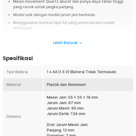
Mesin movement Quartz akurat dan punya daya tahan tinggi
yang cocok untuk jangka panjang.
Model unik dengan model jarum jam berbeda.
Menggunakan baterai tipe AA yang universal dan mudah
ditemukan.
Set pembelian lengkap dengan set jarum jam yang bisa
langsung dipasang.
Lebih Banyak
Overview
Spesifikasi
Jam dinding Anda rusak? Tetap tidak bisa menyala meski baterai sudah
diganti? Sekarang saatnya Anda menggunakan mesin jam dinding DIY ini.
Tipe Baterai
1 x AA (1.5 V) (Baterai Tidak Termasuk)
Mesin jam dinding ini hadir dengan movement Quartz yang dikenal
memiliki ketepatan dan presisi yang sangat akurat. Mesinnya juga
dilengkapi fitur silent movement sehingga tidak akan mengganggu
Material
Plastik dan Aluminium
waktu istirahat Anda.
Mesin Jam: 55 x 55 x 16 mm
Fitur
Jarum Jam: 67 mm
Jarum Menit: 95 mm
Mesin Quartz Akurat
Jarum Detik: 134 mm
Dimensi
Mesin jam dinding ini menggunakan movement berjenis Quartz
yang terkenal karena ketepatan dan akurasinya. Mesin ini dibuat
Drat Jarum Mesin Jam:
dengan perhitungan khusus sehingga dapat menunjukkan waktu
Panjang: 12 mm
dengan presisi. Tak hanya itu, movement Quartz juga banyak
Diameter: 7 mm