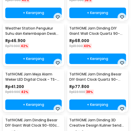
Rp
107.900
40%
Rp
117.900
38%
+ Keranjang
+ Keranjang
Weather Station Pengukur
TaffHOME Jam Dinding DIY
Suhu dan Kelembapan Desk
Giant Wall Clock Quartz 90-
Jam Alarm - 3210
100cm - DIY-105
Rp
46.900
Rp
68.000
Rp
79.900
42%
Rp
111.900
40%
+ Keranjang
+ Keranjang
TaffHOME Jam Meja Alarm
TaffHOME Jam Dinding Besar
Weker LED Digital Clock - TS-
DIY Giant Clock Quartz 90-
S60-W
100cm - DIY-106
Rp
41.200
Rp
77.800
Rp
69.900
42%
Rp
123.900
38%
+ Keranjang
+ Keranjang
TaffHOME Jam Dinding Besar
TaffHOME Jam Dinding 3D
DIY Giant Wall Clock 90-100cm
Creative Design Kuliner Sendok
- DIY-104
Garpu 30.5cm - T6806