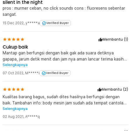
silent in the night
pros : murmer ceban, no click sounds cons : fluoresens sebentar
sangat.
15 Dec 2022
,
y*****a
Verified Buyer
Membantu (
1
)
Cukup baik
Mantap gan berfungsi dengan baik gak ada suara detiknya
gapapa, jarum detik menit dan jam nya aman lancar terima kasih
Selengkapnya
Jakartanotebook
07 Oct 2022
,
M*****i
Verified Buyer
Membantu (
2
)
Kualitas barang bagus, sudah dites hasilnya berfungsi dengan
baik. Tambahan info: body mesin jam sudah ada tempat cantolan
Selengkapnya
untuk menggantung jam, kalau tidak dibutuhkan, bisa dipotong
sendiri :)
02 Aug 2021
,
A*****q