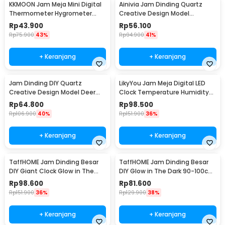
KKMOON Jam Meja Mini Digital
Ainivia Jam Dinding Quartz
Thermometer Hygrometer
Creative Design Model
Weather Station - CX220
Luminous 30cm - MM61WC
Rp
43.900
Rp
56.100
Rp
75.900
43%
Rp
94.900
41%
+ Keranjang
+ Keranjang
Jam Dinding DIY Quartz
LikyYou Jam Meja Digital LED
Creative Design Model Deer
Clock Temperature Humidity
Head 80cm - Q8073
Control - CYP-105
Rp
64.800
Rp
98.500
Rp
106.900
40%
Rp
151.900
36%
+ Keranjang
+ Keranjang
TaffHOME Jam Dinding Besar
TaffHOME Jam Dinding Besar
DIY Giant Clock Glow in The
DIY Glow in The Dark 90-100cm
Dark 90-100cm - DIY-106
- JM-03
Rp
98.600
Rp
81.600
Rp
151.900
36%
Rp
129.900
38%
+ Keranjang
+ Keranjang