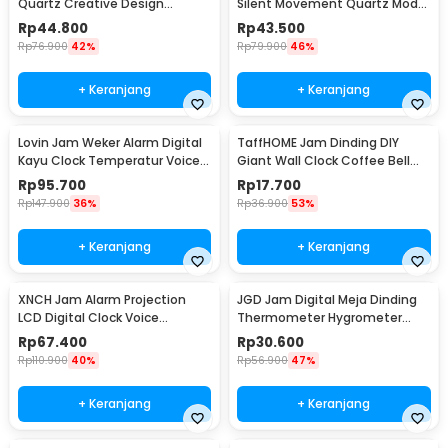
Quartz Creative Design
Silent Movement Quartz Model
Modern 29cm - H6588
Modern 29cm - H6589
Rp
44.800
Rp
43.500
Rp
76.900
42%
Rp
79.900
46%
+ Keranjang
+ Keranjang
Lovin Jam Weker Alarm Digital
TaffHOME Jam Dinding DIY
Kayu Clock Temperatur Voice
Giant Wall Clock Coffee Bell
Control - TX602
40-70cm - DIY-12
Rp
95.700
Rp
17.700
Rp
147.900
36%
Rp
36.900
53%
+ Keranjang
+ Keranjang
XNCH Jam Alarm Projection
JGD Jam Digital Meja Dinding
LCD Digital Clock Voice
Thermometer Hygrometer
Thermometer - FJ3532
Sensor - ZL20
Rp
67.400
Rp
30.600
Rp
110.900
40%
Rp
56.900
47%
+ Keranjang
+ Keranjang