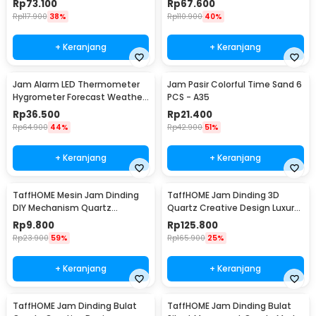
Rp
73.100
Rp
67.600
Rp
117.900
38%
Rp
110.900
40%
+ Keranjang
+ Keranjang
Jam Alarm LED Thermometer
Jam Pasir Colorful Time Sand 6
Hygrometer Forecast Weather
PCS - A35
Station - 2159T
Rp
36.500
Rp
21.400
Rp
64.900
44%
Rp
42.900
51%
+ Keranjang
+ Keranjang
TaffHOME Mesin Jam Dinding
TaffHOME Jam Dinding 3D
DIY Mechanism Quartz
Quartz Creative Design Luxury
Replacement Sparepart -
Diamond 33cm - T6807
Rp
9.800
Rp
125.800
5168-S
Rp
23.900
59%
Rp
165.900
25%
+ Keranjang
+ Keranjang
TaffHOME Jam Dinding Bulat
TaffHOME Jam Dinding Bulat