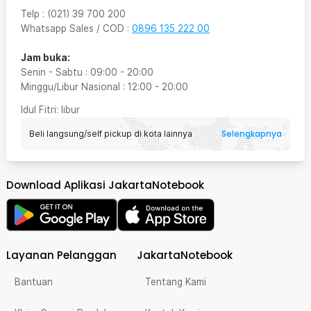
Telp
:
(021) 39 700 200
Whatsapp Sales / COD
:
0896 135 222 00
Jam buka:
Senin - Sabtu
:
09:00
-
20:00
Minggu/Libur Nasional
:
12:00
-
20:00
Idul Fitri
: libur
Selengkapnya
Beli langsung/self pickup di kota lainnya
Download Aplikasi JakartaNotebook
Layanan Pelanggan
JakartaNotebook
Bantuan
Tentang Kami