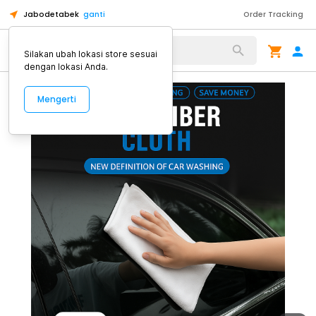
Jabodetabek
ganti
Order Tracking
Alat Kopi
Silakan ubah lokasi store sesuai
dengan lokasi Anda.
Mengerti