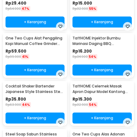
Adjustable - 807
Pisau - EN388
Rp
29.400
Rp
15.000
Rp
54.900
47%
Rp
32.900
55%
+ Keranjang
+ Keranjang
One Two Cups Alat Penggiling
TaffHOME Injektor Bumbu
Kopi Manual Coffee Grinder
Marinasi Daging BBQ
Portable - WFCG9800
Seasoning Injector - HC117
Rp
59.600
Rp
16.200
Rp
99.900
41%
Rp
34.900
54%
+ Keranjang
+ Keranjang
Cocktail Shaker Bartender
TaffHOME Celemek Masak
Japanese Style Stainless Steel
Apron Dapur Model Kantong
200ml
Pola Spatula - JJ41
Rp
35.800
Rp
15.300
Rp
63.900
44%
Rp
32.900
54%
+ Keranjang
+ Keranjang
Steel Soap Sabun Stainless
One Two Cups Alas Adonan