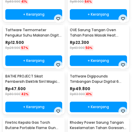
Rp
83.900
41%
Rp
18.900
64%
Kelengkapan Produk
Rincian yang Anda dapatkan untuk pembelian produk ini:
+ Keranjang
+ Keranjang
1 x TaffHOME Microfiber Cleaning Towel Lock Edge Quick Dry
Multifunctional - F-2030
Taffware Termometer
OVE Sarung Tangan Oven
Pengukur Suhu Makanan Digital
Tahan Panas Masak Heat
Daging Kopi Susu - TP101
Resistant Gloves - 540F
Rp
12.500
Rp
22.300
Rp
28.900
57%
Rp
43.900
50%
+ Keranjang
+ Keranjang
BATHE PROJECT Sikat
Taffware Digipounds
Pembersih Elektrik 5in1 Magic
Timbangan Dapur Digital 6
Brush Rechargeable - WQ8110
Satuan 1kg 0.1g - i2000
Rp
47.600
Rp
49.800
Rp
80.900
42%
Rp
83.900
41%
+ Keranjang
+ Keranjang
Firetric Kepala Gas Torch
Rhodey Power Sarung Tangan
Butane Portable Flame Gun
Keselamatan Tahan Goresan