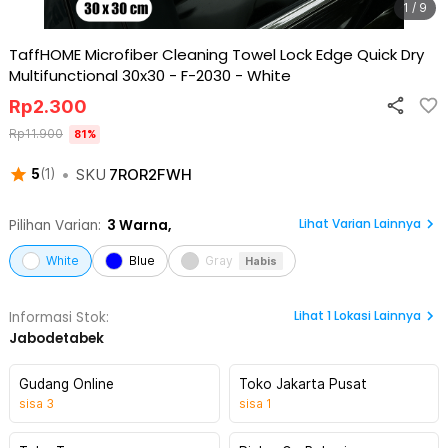
1 / 9
TaffHOME Microfiber Cleaning Towel Lock Edge Quick Dry
Multifunctional 30x30 - F-2030
-
White
Rp
2.300
Rp
11.900
81
%
•
SKU
7ROR2FWH
5
(
1
)
Lihat Varian Lainnya
Pilihan Varian:
3
Warna,
White
Blue
Gray
Habis
Lihat
1
Lokasi Lainnya
Informasi Stok:
Jabodetabek
Gudang Online
Toko Jakarta Pusat
sisa
3
sisa
1