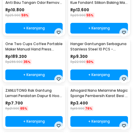
Anti Bau Tangan Odor Remove
Kue Fondant Silikon Baking Mat
- HW071
Anti Slip - JJ3873
Rp
10.800
Rp
13.600
Rp
25.900
59%
Rp
29.900
55%
+ Keranjang
+ Keranjang
One Two Cups Coffee Portable
Hanger Gantungan Serbaguna
Maker Manual Hand Press
Stainless Steel 10 PCS -
Espresso 300ml - T35066
M127105
Rp
189.200
Rp
9.300
Rp
286.900
35%
Rp
22.900
60%
+ Keranjang
+ Keranjang
ZANLUTONG Rak Gantung
Aihogard Nano Melamine Magic
Lemari Peralatan Dapur 6 Hook
Sponge Pembersih Karat Besi -
Besi - 2137
CW62
Rp
7.700
Rp
3.400
Rp
21.900
65%
Rp
13.900
76%
+ Keranjang
+ Keranjang