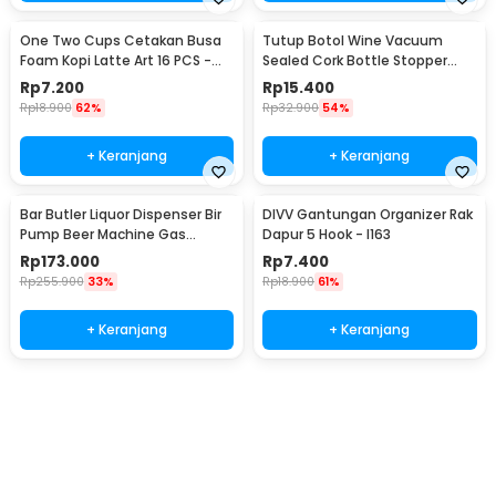
One Two Cups Cetakan Busa
Tutup Botol Wine Vacuum
Foam Kopi Latte Art 16 PCS -
Sealed Cork Bottle Stopper
JJYE01
Stainless Steel - G94529
Rp
7.200
Rp
15.400
Rp
18.900
62%
Rp
32.900
54%
+ Keranjang
+ Keranjang
Bar Butler Liquor Dispenser Bir
DIVV Gantungan Organizer Rak
Pump Beer Machine Gas
Dapur 5 Hook - I163
Station 900ml - P-36
Rp
173.000
Rp
7.400
Rp
255.900
33%
Rp
18.900
61%
+ Keranjang
+ Keranjang
Beli Sekarang