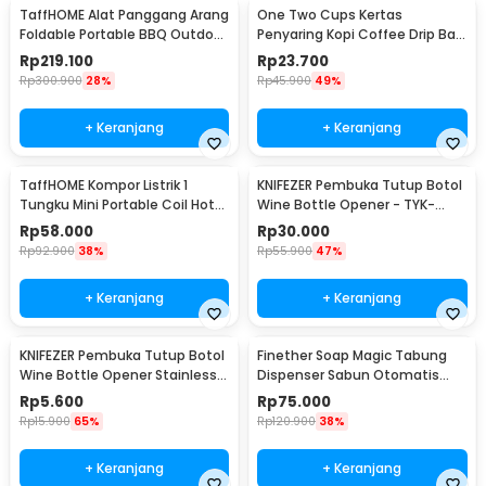
TaffHOME Alat Panggang Arang
One Two Cups Kertas
Foldable Portable BBQ Outdoor
Penyaring Kopi Coffee Drip Bag
Grill Stove - HWSK77
Paper Filter 50PCS - T111
Rp
219.100
Rp
23.700
Rp
300.900
28%
Rp
45.900
49%
+ Keranjang
+ Keranjang
TaffHOME Kompor Listrik 1
KNIFEZER Pembuka Tutup Botol
Tungku Mini Portable Coil Hot
Wine Bottle Opener - TYK-
Plate 500W - C1-1000-03
074B
Rp
58.000
Rp
30.000
Rp
92.900
38%
Rp
55.900
47%
+ Keranjang
+ Keranjang
KNIFEZER Pembuka Tutup Botol
Finether Soap Magic Tabung
Wine Bottle Opener Stainless
Dispenser Sabun Otomatis
Steel - WS01
400ml - AD-03
Rp
5.600
Rp
75.000
Rp
15.900
65%
Rp
120.900
38%
+ Keranjang
+ Keranjang