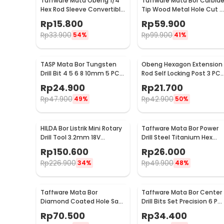
Taffware Mata Obeng 1/4
Taffware Mata Bor Carbid
Hex Rod Sleeve Convertible
Tip Wood Metal Hole Cut 5
Joints 8 PCS
PCS - EPC-PIT-20P
Rp
15.800
Rp
59.900
Rp
33.900
Rp
99.900
54%
41%
TASP Mata Bor Tungsten
Obeng Hexagon Extension
Drill Bit 4 5 6 8 10mm 5 PCS
Rod Self Locking Post 3 PCS
- MGDK002
- HT43401-3P
Rp
24.900
Rp
21.700
Rp
47.900
Rp
42.900
49%
50%
HILDA Bor Listrik Mini Rotary
Taffware Mata Bor Power
Drill Tool 3.2mm 18V
Drill Steel Titanium Hex
18000RPM - JD5202
Shank 13 PCS - SV-VDB13
Rp
150.600
Rp
26.000
Rp
226.900
Rp
49.900
34%
48%
Taffware Mata Bor
Taffware Mata Bor Center
Diamond Coated Hole Saw
Drill Bits Set Precision 6 PC
Drill Bit 6mm-50mm 15 PCS
- SV-VDB25
Rp
70.500
Rp
34.400
- GJ0105