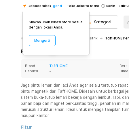
Jabodetabek
ganti
Toko Jakarta Utara
Toko Tangerang
Kategori
A
Silakan ubah lokasi store sesuai
Toko Cikupa
dengan lokasi Anda.
Pick n Go Jakarta Barat
Senin - J
Home Appliance
Perkakas
Bor Listrik
TaffHOME Pen
Mengerti
Pick n Go Bekasi
Senin - Jumat (08
Pick n Go Depok
Senin - Jumat (08
Rincian Produk
Toko Jakarta Pusat
Senin - Sabtu
Brand
TaffHOME
Berat
Toko Jakarta Barat
Senin - Sabtu
Garansi
-
Dime
Toko Jakarta Utara
Toko Tangerang
Jaga pintu lemari dan laci Anda agar selalu tertutup rap
pintu magnetik dari TaffHOME. Didesain untuk berbagai jen
Toko Cikupa
sistem buka-tutup lemari bekerja dengan lembut, rapi, d
Pick n Go Jakarta Barat
Senin - J
bahan baja dan magnet berkualitas tinggi, penahan ini m
merusak struktur lemari. Ideal untuk menjaga tampilan fur
Pick n Go Bekasi
Senin - Jumat (08
maupun kantor.
Pick n Go Depok
Senin - Jumat (08
Fitur