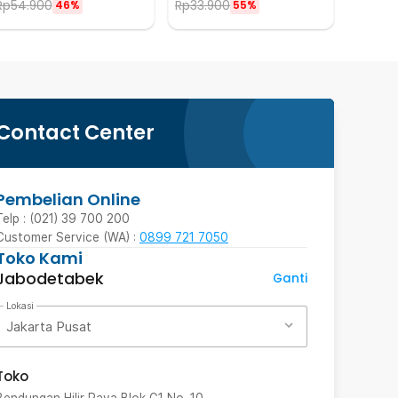
Rp
54.900
Rp
33.900
46%
55%
Contact Center
Pembelian Online
Telp : (021) 39 700 200
Customer Service (WA) :
0899 721 7050
Toko Kami
Jabodetabek
Ganti
Lokasi
Jakarta Pusat
Toko
Bendungan Hilir Raya Blok G1 No. 10