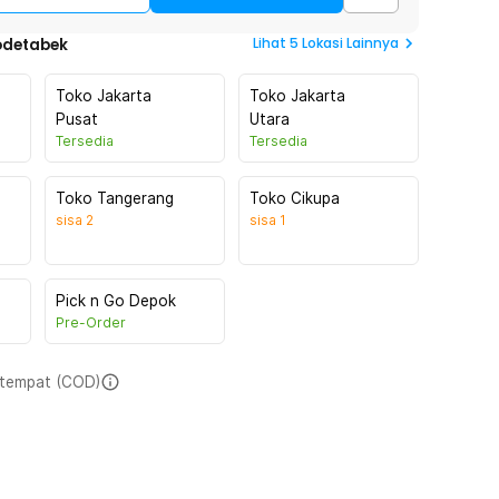
Lihat
5
Lokasi Lainnya
odetabek
Toko Jakarta
Toko Jakarta
Pusat
Utara
Tersedia
Tersedia
Toko Tangerang
Toko Cikupa
sisa
2
sisa
1
Pick n Go Depok
Pre-Order
i tempat (COD)