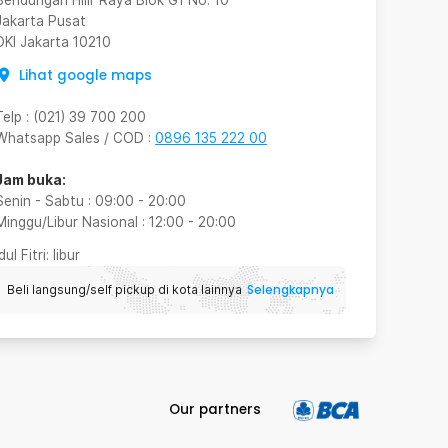
Jakarta Pusat
DKI Jakarta
10210
Lihat google maps
Telp
:
(021) 39 700 200
Whatsapp Sales / COD
:
0896 135 222 00
Jam buka:
Senin - Sabtu
:
09:00
-
20:00
Minggu/Libur Nasional
:
12:00
-
20:00
Idul Fitri
: libur
Selengkapnya
Beli langsung/self pickup di kota lainnya
Our partners