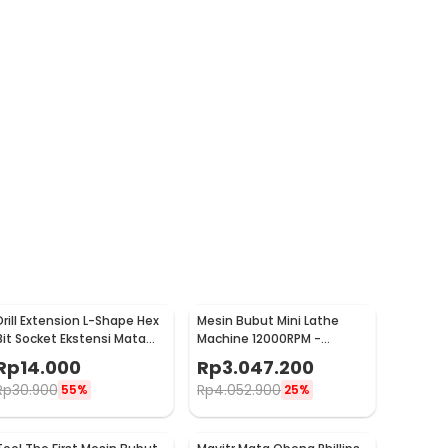
Drill Extension L-Shape Hex
Mesin Bubut Mini Lathe
Bit Socket Ekstensi Mata
Machine 12000RPM -
Bor 1/4 Inch - 105
TZ20002MR
Rp
14.000
Rp
3.047.200
Rp
30.900
Rp
4.052.900
55%
25%