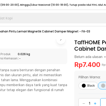
lat Kopi
umat (07:00 - 20:00), Sabtu - Minggu (08:00 - 20:00), Tutup pada Idul Fitri
Sele
ahan Pintu Lemari Magnetik Cabinet Damper Magnet - FA-03
:00 - 20:00), Sabtu - Minggu/ Libur Nasional (08:00 - 17:00)
Selengkapnya
:00 - 20:00), Sabtu - Minggu/ Libur Nasional (08:00 - 17:00)
TaffHOME P
Selengkapnya
Cabinet Da
 (09:00-20:00), Minggu/Libur Nasional (12:00-20:00), Tutup pada Idul Fitri
Sele
 Produk
0.026 kg
 (09:00-20:00), Minggu/Libur Nasional (12:00-20:00), Tutup pada Idul Fitri
Sele
Belum ada ulasan
•
nsi Kemasan
: -
Rp
7.400
Rp
at tanpa suara benturan dengan penahan
is dan ukuran pintu, alat ini memastikan
Pilihan Warna:
an tahan lama. Menggunakan kombinasi
umat (07:00 - 20:00), Sabtu - Minggu (08:00 - 20:00), Tutup pada Idul Fitri
Sele
ampu memberikan daya tarik yang kuat tanpa
Black
nitur tetap elegan dan fungsional di rumah
:00 - 20:00), Sabtu - Minggu/ Libur Nasional (08:00 - 17:00)
Selengkapnya
:00 - 20:00), Sabtu - Minggu/ Libur Nasional (08:00 - 17:00)
Selengkapnya