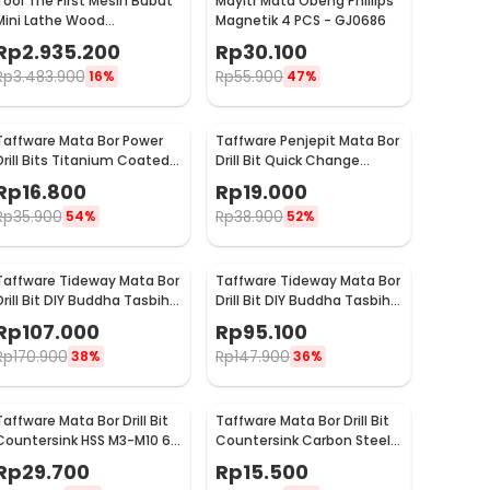
Tool The First Mesin Bubut
Mayitr Mata Obeng Phillips
Mini Lathe Wood
Magnetik 4 PCS - GJ0686
Metalworking 60W -
Rp
2.935.200
Rp
30.100
TZ20002MG
Rp
3.483.900
Rp
55.900
16%
47%
Taffware Mata Bor Power
Taffware Penjepit Mata Bor
Drill Bits Titanium Coated
Drill Bit Quick Change
50 PCS - DW1361
1/4Inch Hex Shank - 2054A
Rp
16.800
Rp
19.000
Rp
35.900
Rp
38.900
54%
52%
Taffware Tideway Mata Bor
Taffware Tideway Mata Bor
Drill Bit DIY Buddha Tasbih
Drill Bit DIY Buddha Tasbih
Beads 2mm 2 PCS 8mm
Beads 2mm 2 PCS 12mm
Rp
107.000
Rp
95.100
Rp
170.900
Rp
147.900
38%
36%
Taffware Mata Bor Drill Bit
Taffware Mata Bor Drill Bit
Countersink HSS M3-M10 6
Countersink Carbon Steel
PCS
12 16 19mm 3 PCS
Rp
29.700
Rp
15.500