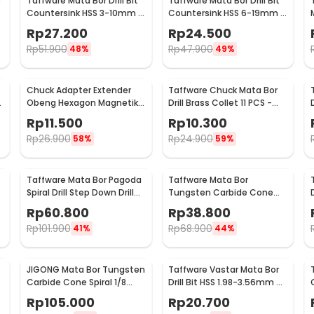
e
Taffware Mata Bor Drill Bit
Taffware Mata Bor Drill Bit
Countersink HSS 3-10mm 7
Countersink HSS 6-19mm 6
PCS - QST-K13
PCS - BT3
Rp
27.200
Rp
24.500
Rp
51.900
Rp
47.900
48%
49%
Chuck Adapter Extender
Taffware Chuck Mata Bor
Obeng Hexagon Magnetik
Drill Brass Collet 11 PCS -
Shank 1/4 Inch
DMPJ-31
Rp
11.500
Rp
10.300
Rp
26.900
Rp
24.900
58%
59%
Taffware Mata Bor Pagoda
Taffware Mata Bor
Spiral Drill Step Down Drill
Tungsten Carbide Cone
Bit Tipe 2 5 PCS - BIHH463A
Spiral Bits 10 PCS - GJ0106
Rp
60.800
Rp
38.800
Rp
101.900
Rp
68.900
41%
44%
JIGONG Mata Bor Tungsten
Taffware Vastar Mata Bor
S
Carbide Cone Spiral 1/8
Drill Bit HSS 1.98-3.56mm 5
Inch 10 PCS - JG8
PCS - SV-VDB26
Rp
105.000
Rp
20.700