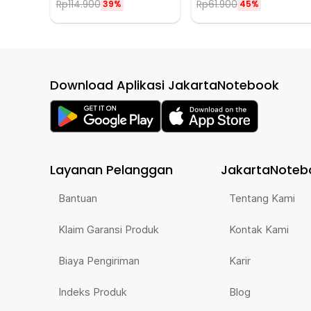
Rp
114.900
Rp
61.900
39%
45%
Download Aplikasi JakartaNotebook
Layanan Pelanggan
JakartaNoteb
Bantuan
Tentang Kami
Klaim Garansi Produk
Kontak Kami
Biaya Pengiriman
Karir
Indeks Produk
Blog