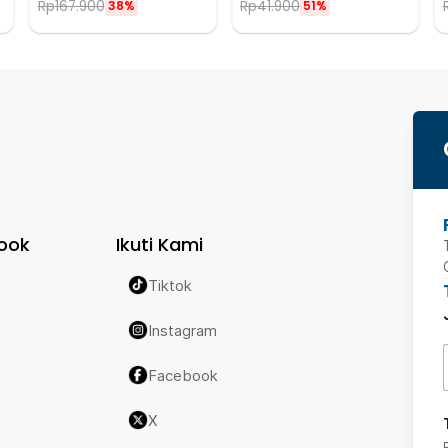
Rp
167.900
Rp
41.900
38%
51%
ook
Ikuti Kami
Tiktok
Instagram
Facebook
X