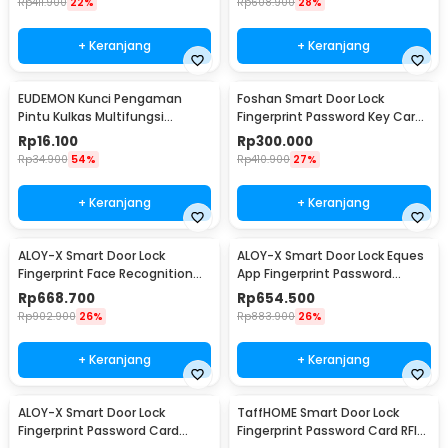
Rp
411.900
22%
Rp
608.900
28%
+ Keranjang
+ Keranjang
EUDEMON Kunci Pengaman
Foshan Smart Door Lock
Pintu Kulkas Multifungsi
Fingerprint Password Key Card
Adhesive Safety Lock - F3Q
- M20
Rp
16.100
Rp
300.000
Rp
34.900
54%
Rp
410.900
27%
+ Keranjang
+ Keranjang
ALOY-X Smart Door Lock
ALOY-X Smart Door Lock Eques
Fingerprint Face Recognition
App Fingerprint Password
Password Card - A2
Digital Display - A4
Rp
668.700
Rp
654.500
Rp
902.900
26%
Rp
883.900
26%
+ Keranjang
+ Keranjang
ALOY-X Smart Door Lock
TaffHOME Smart Door Lock
Fingerprint Password Card
Fingerprint Password Card RFID