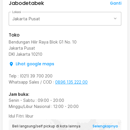
Jabodetabek
Ganti
Lokasi
Jakarta Pusat
Toko
Bendungan Hilir Raya Blok G1 No. 10
Jakarta Pusat
DKI Jakarta
10210
Lihat google maps
Telp
:
(021) 39 700 200
Whatsapp Sales / COD
:
0896 135 222 00
Jam buka:
Senin - Sabtu
:
09:00
-
20:00
Minggu/Libur Nasional
:
12:00
-
20:00
Idul Fitri
: libur
Selengkapnya
Beli langsung/self pickup di kota lainnya