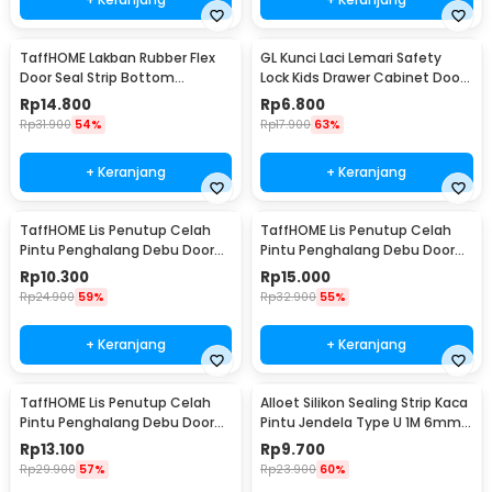
TaffHOME Lakban Rubber Flex
GL Kunci Laci Lemari Safety
Door Seal Strip Bottom
Lock Kids Drawer Cabinet Door
Waterproof 45mmx5M - TP39
- LG27
Rp
14.800
Rp
6.800
Rp
31.900
54%
Rp
17.900
63%
+ Keranjang
+ Keranjang
TaffHOME Lis Penutup Celah
TaffHOME Lis Penutup Celah
Pintu Penghalang Debu Door
Pintu Penghalang Debu Door
Bottom Seal 25mmx5M -
Bottom Seal 45mmx5M -
Rp
10.300
Rp
15.000
EACC25
EACC25
Rp
24.900
59%
Rp
32.900
55%
+ Keranjang
+ Keranjang
TaffHOME Lis Penutup Celah
Alloet Silikon Sealing Strip Kaca
Pintu Penghalang Debu Door
Pintu Jendela Type U 1M 6mm -
Bottom Seal 35mmx5M -
TP40
Rp
13.100
Rp
9.700
EACC25
Rp
29.900
57%
Rp
23.900
60%