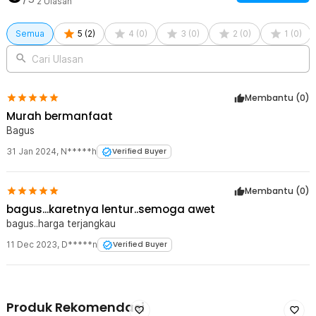
2
Ulasan
1 x TaffHOME Penahan Pintu Silikon Door Stop Size S - T01
Semua
5
(
2
)
4
(
0
)
3
(
0
)
2
(
0
)
1
(
0
)
Cari Ulasan
Membantu (
0
)
Murah bermanfaat
Bagus
31 Jan 2024
,
N*****h
Verified Buyer
Membantu (
0
)
bagus...karetnya lentur..semoga awet
bagus..harga terjangkau
11 Dec 2023
,
D*****n
Verified Buyer
Produk Rekomendasi