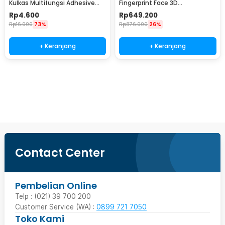
Kulkas Multifungsi Adhesive
Fingerprint Face 3D
Lock 2 PCS - BB7
Recognition Password Card -
Rp
4.600
Rp
649.200
CS18
Rp
16.900
73%
Rp
876.900
26%
+ Keranjang
+ Keranjang
Ingatkan Saya
Contact Center
Pembelian Online
Telp : (021) 39 700 200
Customer Service (WA) :
0899 721 7050
Toko Kami