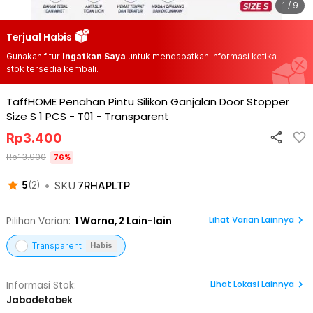
1 / 9
Terjual Habis
Gunakan fitur
Ingatkan Saya
untuk mendapatkan informasi ketika
stok tersedia kembali.
TaffHOME Penahan Pintu Silikon Ganjalan Door Stopper
Size S 1 PCS - T01
-
Transparent
Rp
3.400
Rp
13.900
76
%
•
SKU
7RHAPLTP
5
(
2
)
Lihat Varian Lainnya
Pilihan Varian:
1
Warna,
2 Lain-lain
Transparent
Habis
Lihat
Lokasi Lainnya
Informasi Stok:
Jabodetabek