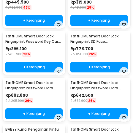
Digital Display Eques - CS18
Alarm - H1-XG
Rp
449.900
Rp
315.000
Rp
785.900
43%
Rp
431.900
28%
+ Keranjang
+ Keranjang
TaffHOME Smart Door Lock
TaffHOME Smart Door Lock
Fingerprint Password Key Card
Fingerprint 3D Face
Alarm - K13-1-J
Recognition Card Eques - A1
Rp
296.100
Rp
778.700
Rp
405.900
28%
Rp
1.051.900
26%
+ Keranjang
+ Keranjang
TaffHOME Smart Door Lock
TaffHOME Smart Door Lock
Fingerprint Password Card
Fingerprint Password Card
Waterproof IP66 Double Sided
Waterproof IP66 Single Sided -
Rp
892.800
Rp
642.500
- G23
G23
Rp
1.205.900
26%
Rp
867.900
26%
+ Keranjang
+ Keranjang
BABYY Kunci Pengaman Pintu
TaffHOME Smart Door Lock