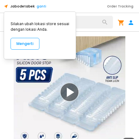
Jabodetabek
ganti
Order Tracking
Alat Kopi
Silakan ubah lokasi store sesuai
dengan lokasi Anda.
Mengerti