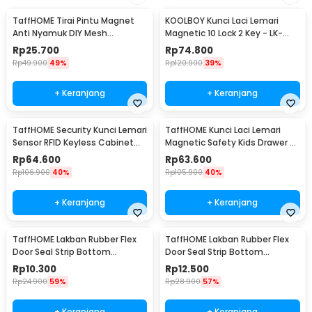
TaffHOME Tirai Pintu Magnet
KOOLBOY Kunci Laci Lemari
Anti Nyamuk DIY Mesh
Magnetic 10 Lock 2 Key - LK-
Polyester 100x210cm - HW25
002-KB
Rp
25.700
Rp
74.800
Rp
49.900
49%
Rp
120.900
39%
+ Keranjang
+ Keranjang
TaffHOME Security Kunci Lemari
TaffHOME Kunci Laci Lemari
Sensor RFID Keyless Cabinet
Magnetic Safety Kids Drawer 8
Door Lock - SCRFID
Lock 2 Key - LK-004-KB
Rp
64.600
Rp
63.600
Rp
106.900
40%
Rp
105.900
40%
+ Keranjang
+ Keranjang
TaffHOME Lakban Rubber Flex
TaffHOME Lakban Rubber Flex
Door Seal Strip Bottom
Door Seal Strip Bottom
Waterproof 25mmx5M - TP39
Waterproof 35mmx5M - TP39
Rp
10.300
Rp
12.500
Rp
24.900
59%
Rp
28.900
57%
+ Keranjang
+ Keranjang