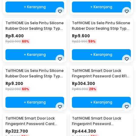
+ Keranjang
+ Keranjang
TaffHOME Lis Sela Pintu Silicone
TaffHOME Lis Sela Pintu Silicone
Rubber Door Sealing Strip Type
Rubber Door Sealing Strip Type
H 1M 6mm - TP40
H 1M 10mm - TP40
Rp
8.400
Rp
9.600
Rp
20.900
60%
Rp
22.900
59%
+ Keranjang
+ Keranjang
TaffHOME Lis Sela Pintu Silicone
TaffHOME Smart Door Lock
Rubber Door Sealing Strip Type
Fingerprint Password Card RFID
H 1M 12mm - TP40
Alarm - XR24
Rp
9.200
Rp
304.300
Rp
22.900
60%
Rp
416.900
28%
+ Keranjang
+ Keranjang
TaffHOME Smart Door Lock
TaffHOME Smart Door Lock
Fingerprint Password Card
Fingerprint Password
Alarm - XR25
Bluetooth Card TTLock - A3F
Rp
322.700
Rp
444.300