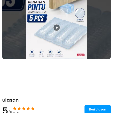
tingkat elastis yang tinggi dan memiliki fitur wear resistant atau
tahan aus. Dijamin penahan pintu dapat digunakan dalam jangka
waktu yang panjang.
Perlindungan Permukaan
Penahan pintu silikon mencegah pintu terbanting keras ke dinding,
yang bisa menyebabkan kerusakan baik pada dinding atau pada
pintu itu sendiri. Materialnya yang terbuat dari silikon juga dapat
melindungi permukaan lantai dari goresan sehingga tidak akan
membekas.
Pemasangan yang Mudah
Karena terbuat dari silikon yang elastis, maka penahan pintu ini
dapat dipasang dengan cara ditekan dan dimasukkan ke celah
bagian bawah pintu. Setelah itu, Anda bisa menentukan posisi yang
paling sesuai dengan kebutuhan.
Kompatibilitas Luas
Memiliki desain yang miring dan bergerigi, membuat penahan pintu
kompatibel untuk berbagai ukuran pintu atau celah bagian bawah
pada pintu dan lantai. Anda bisa menggunakan penahan pintu untuk
pintu dari berbagai material mulai dari kayu, plastik, hingga metal.
Ulasan
Kelengkapan Produk
5
Beri Ulasan
Rincian yang Anda dapatkan untuk pembelian produk ini:
/5