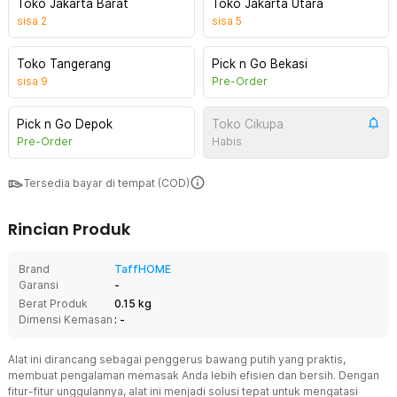
Toko Jakarta Barat
Toko Jakarta Utara
sisa
2
sisa
5
Toko Tangerang
Pick n Go Bekasi
sisa
9
Pre-Order
Pick n Go Depok
Toko Cikupa
Pre-Order
Habis
Tersedia bayar di tempat (COD)
Rincian Produk
Brand
TaffHOME
Garansi
-
Berat Produk
0.15 kg
Dimensi Kemasan
: -
Alat ini dirancang sebagai penggerus bawang putih yang praktis,
membuat pengalaman memasak Anda lebih efisien dan bersih. Dengan
fitur-fitur unggulannya, alat ini menjadi solusi tepat untuk mengatasi