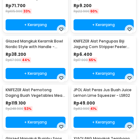
Draining Basket - PJ494
YYC770
Rp
71.700
Rp
9.200
Rp
105.900
33%
Rp
22.900
60%
+ Keranjang
+ Keranjang
Glazed Mangkuk Keramik Bowl
KNIFEZER Alat Pengupas Biji
Nordic Style with Handle -
Jagung Corn Stripper Peeler
PJ535
Blade Cutter - QMQ210
Rp
38.200
Rp
6.400
Rp
67.900
44%
Rp
17.900
65%
+ Keranjang
+ Keranjang
KNIFEZER Alat Pemotong
JPOL Alat Peras Jus Buah Juice
Daging Buah Vegetables Meat
Lemon Lime Squeezer - LSR02
Slicer - BX002
Rp
119.100
Rp
49.000
Rp
248.900
53%
Rp
82.900
41%
+ Keranjang
+ Keranjang
Glazed Mangkuk Bumbu Saos
XIAOLANG Mangkok Tembaga