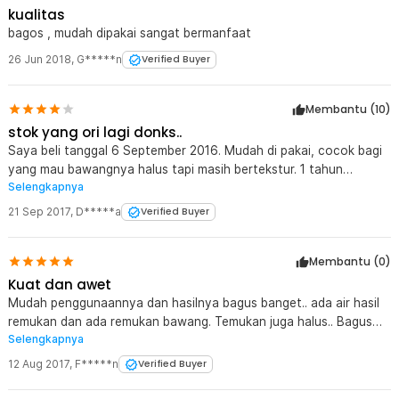
kualitas
bagos , mudah dipakai sangat bermanfaat
26 Jun 2018
,
G*****n
Verified Buyer
Membantu (
10
)
stok yang ori lagi donks..
Saya beli tanggal 6 September 2016. Mudah di pakai, cocok bagi
yang mau bawangnya halus tapi masih bertekstur. 1 tahun
Selengkapnya
kemudian alat ini mulai retak gagangnya, stiker Original product
masi tertempel di alat ini walau sudah lama dan selalu di cuci
21 Sep 2017
,
D*****a
Verified Buyer
sehabis di gunakan. Saya bermaksud beli lagi tapi pas dateng ke
toko, barangnya sudah tidak ori, bahannya terlihat agak ringkih,
Membantu (
0
)
potongan kasar. Barang kw-lah... padahal harga lebih mahal (2rb
dari pas saya beli thn lalu). Ayo JakNot, stok yang ori donk.
Kuat dan awet
Mudah penggunaannya dan hasilnya bagus banget.. ada air hasil
remukan dan ada remukan bawang. Temukan juga halus.. Bagus
Selengkapnya
banget. Barangnya terbuat dari besi stainless, jadi kokoh, kuat,
dan kemungkinan awet
12 Aug 2017
,
F*****n
Verified Buyer