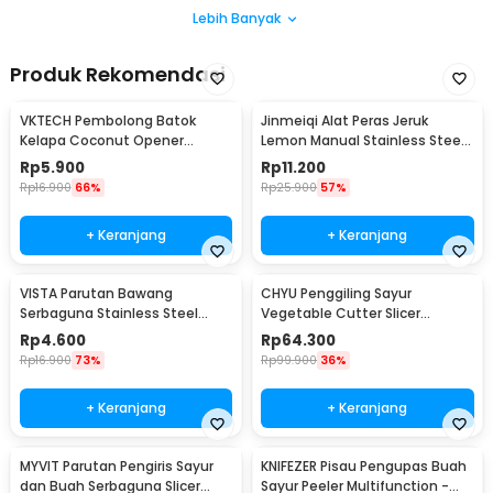
Lebih Banyak
Produk Rekomendasi
VKTECH Pembolong Batok
Jinmeiqi Alat Peras Jeruk
Kelapa Coconut Opener
Lemon Manual Stainless Steel
Stainless Steel 1 PCS - 399
Citrus Squeezer - JQ005
Rp
5.900
Rp
11.200
Rp
16.900
66%
Rp
25.900
57%
+ Keranjang
+ Keranjang
VISTA Parutan Bawang
CHYU Penggiling Sayur
Serbaguna Stainless Steel
Vegetable Cutter Slicer
Garlic Grinder - PJ492
Tabletop Drum Grater - YG-
Rp
4.600
Rp
64.300
806
Rp
16.900
73%
Rp
99.900
36%
+ Keranjang
+ Keranjang
MYVIT Parutan Pengiris Sayur
KNIFEZER Pisau Pengupas Buah
dan Buah Serbaguna Slicer
Sayur Peeler Multifunction -