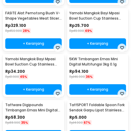
FASITE Alat Pemotong Buah V-
Yamobi Mangkok Bayi Mpasi
Shape Vegetables Meat Slicer
Bowl Suction Cup Stainless
Manual - 139
Steel Silikon without Lid -
Rp
329.100
Rp
25.700
SGEE5
Rp
450.900
28%
Rp
49.900
49%
+ Keranjang
+ Keranjang
Yamobi Mangkok Bayi Mpasi
5KW Timbangan Emas Mini
Bowl Suction Cup Stainless
Digital Multifungsi 3kg 0.1g
Steel Silikon with Lid - SGEE5
Rp
34.200
Rp
94.100
Rp
61.900
45%
Rp
146.900
36%
+ Keranjang
+ Keranjang
Taffware Digipounds
TaffSPORT Foldable Spoon Fork
Timbangan Emas Mini Digital
Sendok Garpu Lipat Stainless
Multifungsi 500g 0.1g - EK518
Steel 410 - SVGF2
Rp
58.300
Rp
5.000
Rp
88.900
35%
Rp
14.900
67%