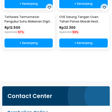
+ Keranjang
+ Keranjang
Taffware Termometer
OVE Sarung Tangan Oven
Pengukur Suhu Makanan Digital
Tahan Panas Masak Heat
Daging Kopi Susu - TP101
Resistant Gloves - 540F
Rp
12.500
Rp
22.300
Rp
28.900
57%
Rp
43.900
50%
+ Keranjang
+ Keranjang
Beli Sekarang
Contact Center