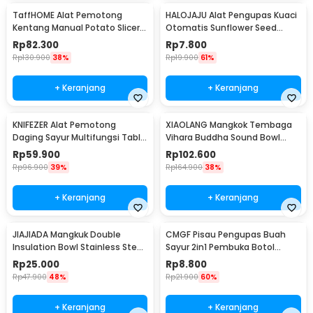
TaffHOME Alat Pemotong
HALOJAJU Alat Pengupas Kuaci
Kentang Manual Potato Slicer
Otomatis Sunflower Seed
Easy to Clean - MD-808
Peeling Machine - HA-03
Rp
82.300
Rp
7.800
Rp
130.900
38%
Rp
19.900
61%
+ Keranjang
+ Keranjang
KNIFEZER Alat Pemotong
XIAOLANG Mangkok Tembaga
Daging Sayur Multifungsi Table
Vihara Buddha Sound Bowl
Meat Slicer - CT03
8x4.4cm - X8
Rp
59.900
Rp
102.600
Rp
96.900
39%
Rp
164.900
38%
+ Keranjang
+ Keranjang
JIAJIADA Mangkuk Double
CMGF Pisau Pengupas Buah
Insulation Bowl Stainless Steel
Sayur 2in1 Pembuka Botol
304 15cm - SGEE1
Multifunctional - CM-21
Rp
25.000
Rp
8.800
Rp
47.900
48%
Rp
21.900
60%
+ Keranjang
+ Keranjang