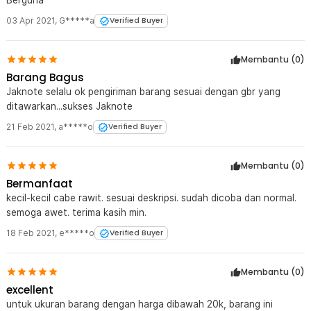
Berguna
03 Apr 2021
,
G*****a
Verified Buyer
Membantu (
0
)
Barang Bagus
Jaknote selalu ok pengiriman barang sesuai dengan gbr yang
ditawarkan...sukses Jaknote
21 Feb 2021
,
a*****o
Verified Buyer
Membantu (
0
)
Bermanfaat
kecil-kecil cabe rawit. sesuai deskripsi. sudah dicoba dan normal.
semoga awet. terima kasih min.
18 Feb 2021
,
e*****o
Verified Buyer
Membantu (
0
)
excellent
untuk ukuran barang dengan harga dibawah 20k, barang ini