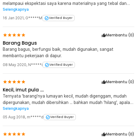
melampaui ekspektasi saya karena materialnya yang tebal dan
Selengkapnya
terlihat seperti barang mahal, setelah dipakai pun hasilnya
memuaskan, oke banget lah ??
16 Jan 2021
,
G*****M
Verified Buyer
Membantu (
0
)
Barang Bagus
Barang bagus, berfungsi baik, mudah digunakan, sangat
membantu pekerjaan di dapur.
08 May 2020
,
N*****i
Verified Buyer
Membantu (
0
)
Kecil, imut pula ....
Ternyata 'barang'nya lumayan kecil, mudah digenggam, mudah
dipergunakan, mudah dibersihkan ... bahkan mudah 'hilang', apalagi
Selengkapnya
jika sampai masuk tersimpan kewadah sendok/garpu .... Sangat
menyenangkan.
05 Aug 2018
,
m*****d
Verified Buyer
Membantu (
0
)