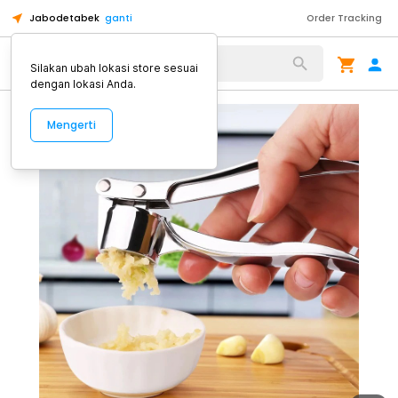
Jabodetabek
ganti
Order Tracking
Alat Kopi
Silakan ubah lokasi store sesuai
dengan lokasi Anda.
Mengerti