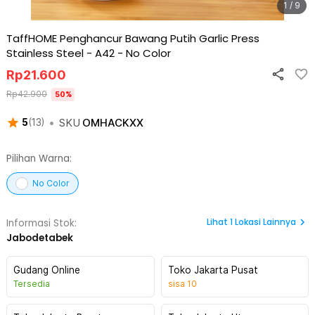
1 / 9
TaffHOME Penghancur Bawang Putih Garlic Press
Stainless Steel - A42
-
No Color
Rp
21.600
Rp
42.900
50
%
•
SKU
OMHACKXX
5
(
13
)
Pilihan Warna:
No Color
Lihat
1
Lokasi Lainnya
Informasi Stok:
Jabodetabek
Gudang Online
Toko Jakarta Pusat
Tersedia
sisa
10