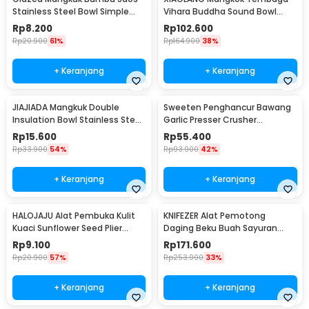
Stainless Steel Bowl Simple
Vihara Buddha Sound Bowl
Design 1 PCS - PJ556
9x5cm - X8
Rp
8.200
Rp
102.600
Rp
20.900
61%
Rp
164.900
38%
+ Keranjang
+ Keranjang
JIAJIADA Mangkuk Double
Sweeten Penghancur Bawang
Insulation Bowl Stainless Steel
Garlic Presser Crusher
304 11.5cm - SGEE1
Squeezer - SU67
Rp
15.600
Rp
55.400
Rp
33.900
54%
Rp
93.900
42%
+ Keranjang
+ Keranjang
HALOJAJU Alat Pembuka Kulit
KNIFEZER Alat Pemotong
Kuaci Sunflower Seed Plier
Daging Beku Buah Sayuran
Cracker 3 Hole - FH829
Meat Slicer Cutter - JJ0517
Rp
9.100
Rp
171.600
Rp
20.900
57%
Rp
253.900
33%
+ Keranjang
+ Keranjang