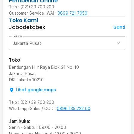
Pembelian Online
Telp : (021) 39 700 200
Customer Service (WA) :
0899 721 7050
Toko Kami
Jabodetabek
Ganti
Lokasi
Jakarta Pusat
Toko
Bendungan Hilir Raya Blok G1 No. 10
Jakarta Pusat
DKI Jakarta
10210
Lihat google maps
Telp
:
(021) 39 700 200
Whatsapp Sales / COD
:
0896 135 222 00
Jam buka:
Senin - Sabtu
:
09:00
-
20:00
Minggu/Libur Nasional
:
12:00
-
20:00