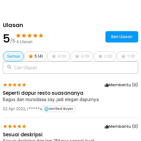
produk ini. Untuk menambah daya rekat, Anda juga dapat
menambahkan lem yang sudah disertakan sehingga daya tahannya
akan lebih kuat dan stabil.
Ulasan
Kelengkapan Produk
5
Rincian yang Anda dapatkan untuk pembelian produk ini:
Beri Ulasan
/5
4
Ulasan
1 x TaffHOME Rak Pisau Magnetik Serbaguna Stainless Steel
30cm - SUS304
1 x Lem Perekat
Semua
5
(
4
)
4
(
0
)
3
(
0
)
2
(
0
)
1
(
0
)
1 x Panduan Penggunaan
Cari Ulasan
Membantu (
0
)
Seperti dapur resto suasananya
Bagus dan mursidaaa say..jadi elegan dapurnya
02 Apr 2022
,
r*****a
Verified Buyer
Membantu (
0
)
Sesuai deskripsi