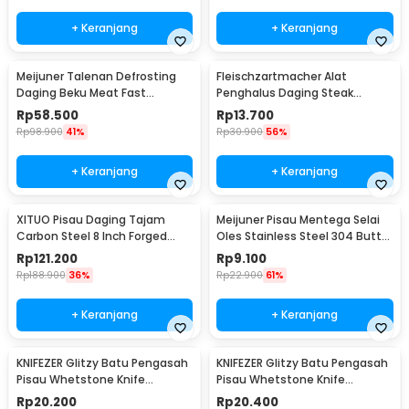
+ Keranjang
+ Keranjang
Meijuner Talenan Defrosting
Fleischzartmacher Alat
Daging Beku Meat Fast
Penghalus Daging Steak
Thawing Board Size L - H-748
Tenderizer Beef Needle -
Rp
58.500
Rp
13.700
SKP245
Rp
98.900
41%
Rp
30.900
56%
+ Keranjang
+ Keranjang
XITUO Pisau Daging Tajam
Meijuner Pisau Mentega Selai
Carbon Steel 8 Inch Forged
Oles Stainless Steel 304 Butter
Cleaver Knife - LZJ-9
Knife - SS430
Rp
121.200
Rp
9.100
Rp
188.900
36%
Rp
22.900
61%
+ Keranjang
+ Keranjang
KNIFEZER Glitzy Batu Pengasah
KNIFEZER Glitzy Batu Pengasah
Pisau Whetstone Knife
Pisau Whetstone Knife
Sharpener 18cm 1000/6000 -
Sharpener 1000/3000 - Wkss-
Rp
20.200
Rp
20.400