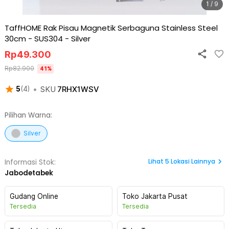
1 / 9
TaffHOME Rak Pisau Magnetik Serbaguna Stainless Steel
30cm - SUS304
-
Silver
Rp
49.300
Rp
82.900
41
%
•
SKU
7RHX1WSV
5
(
4
)
Pilihan Warna:
Silver
Lihat
5
Lokasi Lainnya
Informasi Stok:
Jabodetabek
Gudang Online
Toko Jakarta Pusat
Tersedia
Tersedia