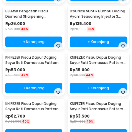
BEEMSK Pengasah Pisau
IYouNice Suntik Bumbu Daging
Diamond Sharpening
Ayam Seasoning Injector 3
Wetstone 3 Stages - BM301
Needles 2OZ - IY1819
Rp
26.000
Rp
135.400
Rp
49.900
48%
Rp
207.900
35%
+ Keranjang
+ Keranjang
KNIFEZER Pisau Dapur Daging
KNIFEZER Pisau Dapur Daging
Sayur Roti Damascus Pattern
Sayur Roti Damascus Pattern
Stainless 8 Inch Chef Knife
Stainless 5 Inch Slicing Knife
Rp
53.000
Rp
39.000
Rp
90.900
42%
Rp
68.900
44%
+ Keranjang
+ Keranjang
KNIFEZER Pisau Dapur Daging
KNIFEZER Pisau Dapur Daging
Sayur Roti Damascus Pattern
Sayur Roti Damascus Pattern
Stainless 8 Inch Bread Knife
Stainless 7 Inch Santoku Knife
Rp
62.700
Rp
63.500
Rp
103.900
40%
Rp
104.900
40%