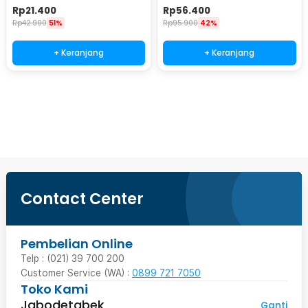
240/800 - Wkss-03
Sided 400# and 1000# - 1563A
Rp
21.400
Rp
56.400
Rp
42.900
51%
Rp
95.900
42%
+ Keranjang
+ Keranjang
Beli Sekarang
Contact Center
Pembelian Online
Telp : (021) 39 700 200
Customer Service (WA) :
0899 721 7050
Toko Kami
Jabodetabek
Ganti