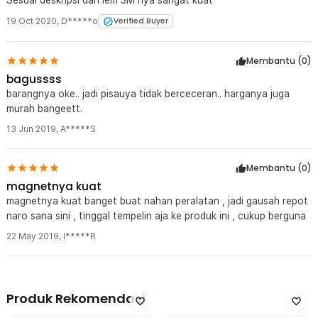
Sesuai deskripsi dan lem 3M nya sangat kuat
19 Oct 2020
,
D*****o
Verified Buyer
Membantu (
0
)
bagussss
barangnya oke.. jadi pisauya tidak berceceran.. harganya juga
murah bangeett.
13 Jun 2019
,
A*****S
Membantu (
0
)
magnetnya kuat
magnetnya kuat banget buat nahan peralatan , jadi gausah repot
naro sana sini , tinggal tempelin aja ke produk ini , cukup berguna
22 May 2019
,
I*****R
Produk Rekomendasi