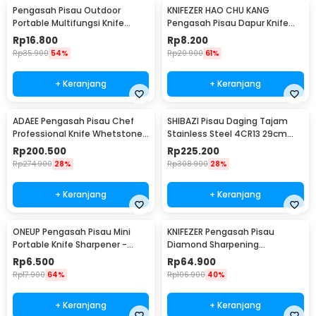
Pengasah Pisau Outdoor
KNIFEZER HAO CHU KANG
Portable Multifungsi Knife
Pengasah Pisau Dapur Knife
Sharpener - Y88
Sharpener 3 Slot - RS-168
Rp
16.800
Rp
8.200
Rp
35.900
54%
Rp
20.900
61%
+ Keranjang
+ Keranjang
ADAEE Pengasah Pisau Chef
SHIBAZI Pisau Daging Tajam
Professional Knife Whetstone
Stainless Steel 4CR13 29cm
Grinder
Cleaver Knife - S601
Rp
200.500
Rp
225.200
Rp
274.900
28%
Rp
308.900
28%
+ Keranjang
+ Keranjang
ONEUP Pengasah Pisau Mini
KNIFEZER Pengasah Pisau
Portable Knife Sharpener -
Diamond Sharpening
MDQ001
Wetstone 4 Stages - MY311
Rp
6.500
Rp
64.900
Rp
17.900
64%
Rp
106.900
40%
+ Keranjang
+ Keranjang