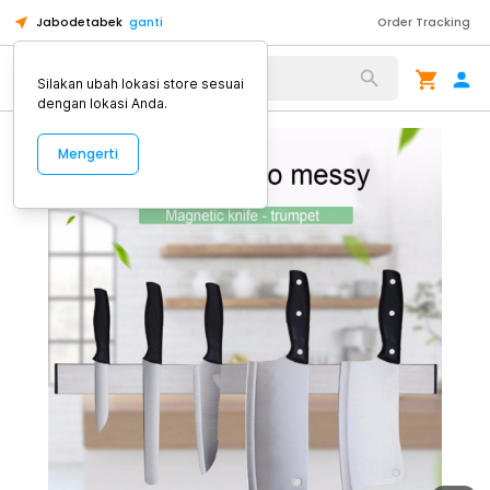
Jabodetabek
ganti
Order Tracking
Alat Kopi
Silakan ubah lokasi store sesuai
dengan lokasi Anda.
Mengerti