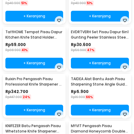
WKSS-01
02
Rp
40.900
51%
Rp
40.900
51%
+ Keranjang
+ Keranjang
TaffHOME Tempat Pisau Dapur
EVDRTVERH Set Pisau Dapur 6in1
Kitchen Knife Stand Holder
Gunting Peeler Stainless Steel
Stainless Steel - SUS430
- ER-0278
Rp
59.000
Rp
30.600
Rp
98.900
41%
Rp
56.900
47%
+ Keranjang
+ Keranjang
Ruixin Pro Pengasah Pisau
TAIDEA Alat Bantu Asah Pisau
Professional Knife Sharpener -
Sharpening Stone Angle Guide
RX-008
- TG1091
Rp
342.700
Rp
5.900
Rp
447.900
24%
Rp
16.900
66%
+ Keranjang
+ Keranjang
KNIFEZER Batu Pengasah Pisau
MYVIT Pengasah Pisau
Whetstone Knife Sharpener
Diamond Honeycomb Double