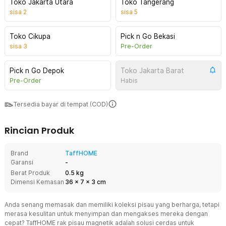
Toko Jakarta Utara
Toko Tangerang
sisa
2
sisa
5
Toko Cikupa
Pick n Go Bekasi
sisa
3
Pre-Order
Pick n Go Depok
Toko Jakarta Barat
Pre-Order
Habis
Tersedia bayar di tempat (COD)
Rincian Produk
Brand
TaffHOME
Garansi
-
Berat Produk
0.5 kg
Dimensi Kemasan
36
x
7
x
3
cm
Anda senang memasak dan memiliki koleksi pisau yang berharga, tetapi
merasa kesulitan untuk menyimpan dan mengakses mereka dengan
cepat? TaffHOME rak pisau magnetik adalah solusi cerdas untuk