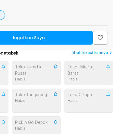
Ingatkan Saya
Lihat
Lokasi Lainnya
odetabek
Toko Jakarta
Toko Jakarta
Pusat
Barat
Habis
Habis
Toko Tangerang
Toko Cikupa
Habis
Habis
Pick n Go Depok
Habis