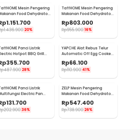
TaffHOME Mesin Pengering
TaffHOME Mesin Pengering
Makanan Food Dehydrator
Makanan Food Dehydrator
Touch Panel 12 Layer - LT65
8 Layer 220V 400W - LT70
Rp
1.151.700
Rp
803.000
Rp
1.436.900
Rp
955.900
20%
16%
TaffHOME Panci Listrik
YAPCHE Alat Rebus Telur
Electric Hotpot BBQ Grill
Automatic Off Egg Cooker
2in1 Non Stick 1300W - DYG-
220V 3 Layer - BN-30
Rp
355.700
Rp
66.100
05
Rp
487.900
Rp
110.900
28%
41%
TaffHOME Panci Listrik
ZELP Mesin Pengering
Multifungsi Electric Pan
Makanan Food Dehydrator
NonStick 1.7L 700W - JKS18
Touch Panel 8 Layer 400W
Rp
131.700
Rp
547.400
- RZ-166
Rp
202.900
Rp
738.900
36%
26%