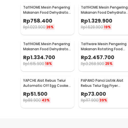
TaffHOME Mesin Pengering
TaffHOME Mesin Pengering
Makanan Food Dehydrator
Makanan Food Dehydrator
Touch Panel 6 Layer - LT55
Touch Panel 18 Layer - LT6
Rp
758.400
Rp
1.329.900
Rp
1.023.900
Rp
1.628.900
26%
19%
TaffHOME Mesin Pengering
Taffware Mesin Pengering
Makanan Food Dehydrator
Makanan Rotating Food
18 Layer 220V 800W - LT75
Dehydrator 1Layer 1600W -
Rp
1.334.700
Rp
2.457.700
LT80
Rp
1.615.900
Rp
3.268.900
18%
25%
YAPCHE Alat Rebus Telur
PAPANO Panci Listrik Alat
Automatic Off Egg Cooker
Rebus Telur Egg Fryer
220V 2 Layer - BN-30
Steamer 350W - DS-D10
Rp
51.500
Rp
73.000
Rp
88.900
Rp
117.900
43%
39%