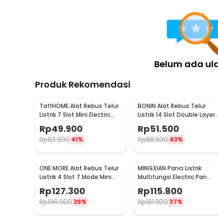
Belum ada ul
Produk Rekomendasi
TaffHOME Alat Rebus Telur
BONIN Alat Rebus Telur
Listrik 7 Slot Mini Electric
Listrik 14 Slot Double Layer
Egg Cooker 350W - YS-203
Egg Cooker 350W - ZY-30
Rp
49.900
Rp
51.500
Rp
83.900
Rp
88.900
41%
43%
ONE MORE Alat Rebus Telur
MINGXIAN Panci Listrik
Listrik 4 Slot 7 Mode Mini
Multifungsi Electric Pan
Egg Cooker 300W - LG-803
NonStick 1.7L 400-800W -
Rp
127.300
Rp
115.800
MX-22
Rp
196.900
Rp
181.900
36%
37%