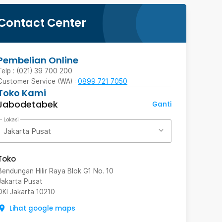
Contact Center
Pembelian Online
Telp : (021) 39 700 200
Customer Service (WA) :
0899 721 7050
Toko Kami
Jabodetabek
Ganti
Lokasi
Jakarta Pusat
Toko
Bendungan Hilir Raya Blok G1 No. 10
Jakarta Pusat
DKI Jakarta
10210
Lihat google maps