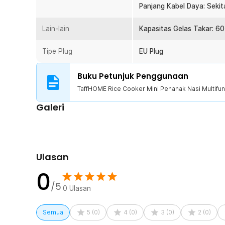
cooker ini mampu memasak nasi dalam waktu sekitar 30
Panjang Kabel Daya: Sekit
dengan hasil yang merata.
Lain-lain
Kapasitas Gelas Takar: 60
Kelengkapan Produk
Tipe Plug
EU Plug
Rincian yang Anda dapatkan untuk pembelian produk ini
1 x TaffHOME Rice Cooker Mini Penanak Nasi Multif
Buku Petunjuk Penggunaan
1 x Tutup
1 x Kabel Daya
TaffHOME Rice Cooker Mini Penanak Nasi Multifun
1 x Gelas Takar
Galeri
1 x Panduan Penggunaan
Ulasan
0
/5
0
Ulasan
Semua
5
(
0
)
4
(
0
)
3
(
0
)
2
(
0
)