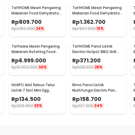
TaffHOME Mesin Pengering
TaffHOME Mesin Pengering
Makanan Food Dehydrator
Makanan Food Dehydrator
0
Touch Panel 8 Layer - LT60
Touch Panel 18 Layer - LT65
Rp
809.700
Rp
1.362.700
Rp
1.052.900
Rp
1.597.900
24%
15%
Taffware Mesin Pengering
TaffHOME Panci Listrik
Makanan Rotating Food
Electric Hotpot BBQ Grill
Dehydrator 40 Layer - LT85
2in1 Non Stick 1300W - DYG-
Rp
6.999.000
Rp
371.200
03
Rp
10.903.900
Rp
508.900
36%
28%
HUAPO Alat Rebus Telur
Rimo Panci Listrik
Listrik 7 Slot Mini Egg
Multifungsi Electric Pan
Cooker 200W - ZDQ-FX04
with Steamer 600W - SDD-
Rp
134.500
Rp
158.700
18D
Rp
206.900
Rp
237.900
35%
34%