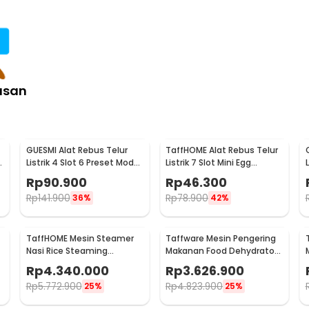
asan
GUESMI Alat Rebus Telur
TaffHOME Alat Rebus Telur
Listrik 4 Slot 6 Preset Mode
Listrik 7 Slot Mini Egg
Egg Cooker 200W - SJ-200
Cooker 350W - BN-10
Rp
90.900
Rp
46.300
Rp
141.900
Rp
78.900
36%
42%
TaffHOME Mesin Steamer
Taffware Mesin Pengering
Nasi Rice Steaming
Makanan Food Dehydrator
Cabinet 12 Tray 180 People
20 Layer 220V 2300W - LT-
Rp
4.340.000
Rp
3.626.900
- SL-12
39
Rp
5.772.900
Rp
4.823.900
25%
25%