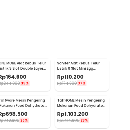
ONE MORE Alat Rebus Telur
Sonifer Alat Rebus Telur
Listrik 9 Slot Double Layer
Listrik 6 Slot Mini Egg
Egg Cooker 300W - LG-803
Cooker 200W - ED305
Rp
164.600
Rp
110.200
Rp
244.900
Rp
174.900
33%
37%
Taffware Mesin Pengering
TaffHOME Mesin Pengering
Makanan Food Dehydrator
Makanan Food Dehydrator
6 Layer 400W - LT50
Touch Panel 12 Layer - LT55
Rp
698.500
Rp
1.103.200
Rp
942.900
Rp
1.414.900
26%
23%