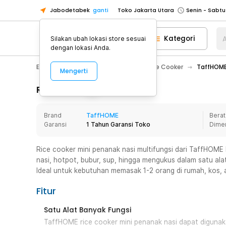
Jabodetabek
ganti
Toko Jakarta Utara
Toko Tangerang
Kategori
A
Silakan ubah lokasi store sesuai
Toko Cikupa
dengan lokasi Anda.
Pick n Go Jakarta Barat
Senin - J
Electronic
Elektronik Rumah
Rice Cooker
TaffHOME 
Mengerti
Pick n Go Bekasi
Senin - Jumat (08
Pick n Go Depok
Senin - Jumat (08
Rincian Produk
Toko Jakarta Pusat
Senin - Sabtu
Brand
TaffHOME
Berat
Toko Jakarta Barat
Senin - Sabtu
Garansi
1 Tahun Garansi Toko
Dime
Toko Jakarta Utara
Toko Tangerang
Rice cooker mini penanak nasi multifungsi dari TaffHOME 
nasi, hotpot, bubur, sup, hingga mengukus dalam satu ala
Toko Cikupa
Ideal untuk kebutuhan memasak 1-2 orang di rumah, kos,
Pick n Go Jakarta Barat
Senin - J
Fitur
Pick n Go Bekasi
Senin - Jumat (08
Pick n Go Depok
Senin - Jumat (08
Satu Alat Banyak Fungsi
TaffHOME rice cooker mini penanak nasi dapat digunak