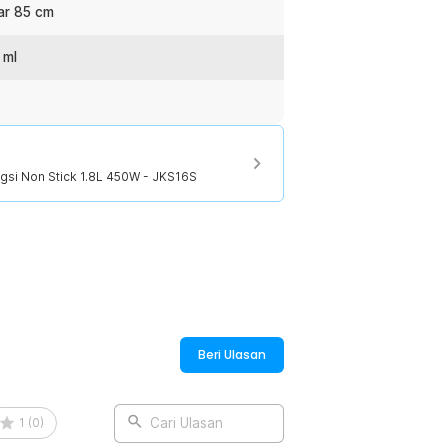
 menit. proses memasak jadi lebih cepat
ar 85 cm
 ml
:
ungsi Non Stick 1.8L 450W - JKS16S
gsi Non Stick 1.8L 450W - JKS16S
Beri Ulasan
1
(
0
)
Cari Ulasan