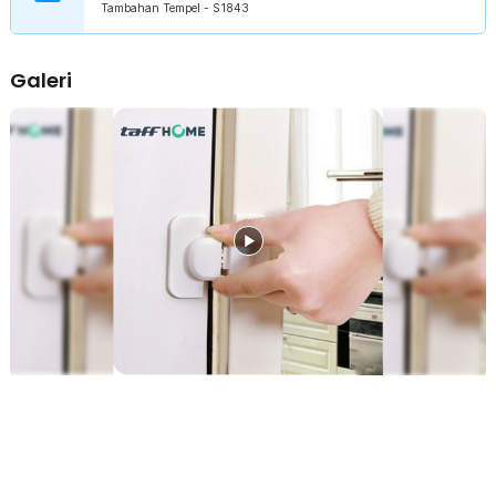
Tambahan Tempel - S1843
Hadir dengan desain ergonomis, safety lock ini dapat menjaga
keamanan pintu dengan maksimal. Desain tombol ganda pada
bagian samping menyulitkan si kecil membuka kunci secara paksa.
Galeri
Selain itu, desain ini juga memudahkan Anda mengunci safety lock
hanya dengan menutup pintu.
Aman dari Jangkauan Anak
Anak-anak sangat rentan terjepit pintu, terutama jika tidak berada
dalam pengawasan orang tua. Maka dari itu, Anda dapat
menambahkan pengunci pintu ini agar anak tidak dapat
sembarangan membuka pintu.
Pemasangan Mudah
Cara pemasangan sangat mudah, cukup tempelkan pengunci ini
pada pintu yang ingin Anda jaga dan pintu tersebut akan terkunci
dengan aman. Sebelum menempelkan safety lock, pastikan Anda
membersihkan permukaan pintu agar daya rekat lebih kuat.
Kelengkapan Produk
Rincian yang Anda dapatkan untuk pembelian produk ini:
1 x TaffHOME Safety Lock Pintu Kulkas Pengunci Tambahan
Tempel - S1843