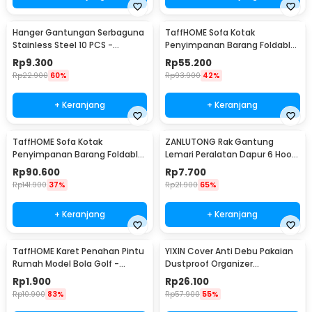
Hanger Gantungan Serbaguna
TaffHOME Sofa Kotak
Stainless Steel 10 PCS -
Penyimpanan Barang Foldable
M127105
Storage Box 30x30x30cm - L170
Rp
9.300
Rp
55.200
Rp
22.900
60%
Rp
93.900
42%
+ Keranjang
+ Keranjang
TaffHOME Sofa Kotak
ZANLUTONG Rak Gantung
Penyimpanan Barang Foldable
Lemari Peralatan Dapur 6 Hook
Storage Box 48x30x30cm - L170
Besi - 2137
Rp
90.600
Rp
7.700
Rp
141.900
37%
Rp
21.900
65%
+ Keranjang
+ Keranjang
TaffHOME Karet Penahan Pintu
YIXIN Cover Anti Debu Pakaian
Rumah Model Bola Golf -
Dustproof Organizer
HDS209
60x30x110cm - PEVA
Rp
1.900
Rp
26.100
Rp
10.900
83%
Rp
57.900
55%