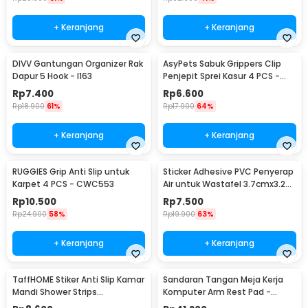
+ Keranjang
+ Keranjang
DIVV Gantungan Organizer Rak
AsyPets Sabuk Grippers Clip
Dapur 5 Hook - I163
Penjepit Sprei Kasur 4 PCS -
PJP4
Rp
7.400
Rp
6.600
Rp
18.900
61%
Rp
17.900
64%
+ Keranjang
+ Keranjang
RUGGIES Grip Anti Slip untuk
Sticker Adhesive PVC Penyerap
Karpet 4 PCS - CWC553
Air untuk Wastafel 3.7cmx3.2M
- CN1222
Rp
10.500
Rp
7.500
Rp
24.900
58%
Rp
19.900
63%
+ Keranjang
+ Keranjang
TaffHOME Stiker Anti Slip Kamar
Sandaran Tangan Meja Kerja
Mandi Shower Strips
Komputer Arm Rest Pad -
20x380mm 6 PCS - TT-19
91526