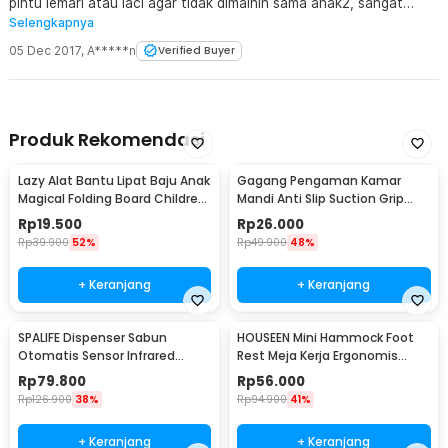
pintu lemari atau laci agar tidak dimainin sama anak2, sangat
Selengkapnya
recomend buat yg punya anak yang masih balita agar tidak buka
tutup pintu kulkas. Kekurangannya : perekat yang didapat diawal
05 Dec 2017
,
A*****n
Verified Buyer
tidak bekerja maksimal, sehingga harus di tambah atau diganti
dengan lem tambahan.
Produk Rekomendasi
Lazy Alat Bantu Lipat Baju Anak
Gagang Pengaman Kamar
Magical Folding Board Children
Mandi Anti Slip Suction Grip
Cloth - 002
Handle Safety - SG-188
Rp
19.500
Rp
26.000
Rp
39.900
52%
Rp
49.900
48%
+ Keranjang
+ Keranjang
SPALIFE Dispenser Sabun
HOUSEEN Mini Hammock Foot
Otomatis Sensor Infrared
Rest Meja Kerja Ergonomis
Stainless Steel 250ml - AD-03
Sandaran Kaki
Rp
79.800
Rp
56.000
Rp
126.900
38%
Rp
94.900
41%
+ Keranjang
+ Keranjang