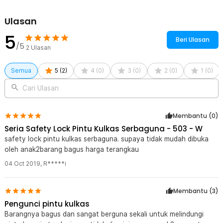
Ulasan
5
Beri Ulasan
/5
2
Ulasan
Semua
5
(
2
)
4
(
0
)
3
(
0
)
2
(
0
)
1
(
0
)
Cari Ulasan
Membantu (
0
)
Seria Safety Lock Pintu Kulkas Serbaguna - 503 - W
safety lock pintu kulkas serbaguna. supaya tidak mudah dibuka
oleh anak2barang bagus harga terangkau
04 Oct 2019
,
R*****i
Membantu (
3
)
Pengunci pintu kulkas
Barangnya bagus dan sangat berguna sekali untuk melindungi