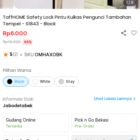
1 / 8
TaffHOME Safety Lock Pintu Kulkas Pengunci Tambahan
Tempel - S1843
-
Black
Rp
6.000
Rp
16.900
65
%
•
SKU
OMHAXOBK
5
(
2
)
Pilihan Warna:
Black
White
Gray
Lihat
Lokasi Lainnya
Informasi Stok:
Jabodetabek
Gudang Online
Pick n Go Bekasi
Tersedia
Pre-Order