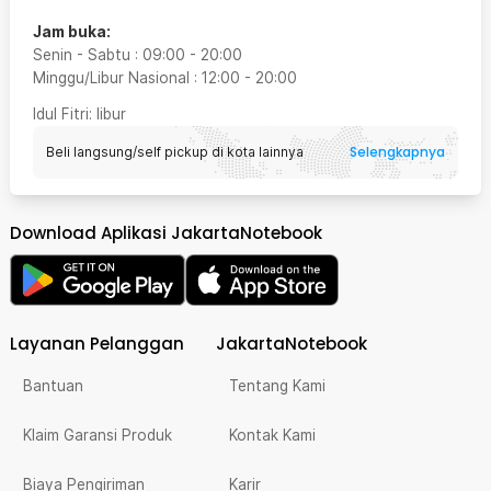
Jam buka:
Senin - Sabtu
:
09:00
-
20:00
Minggu/Libur Nasional
:
12:00
-
20:00
Idul Fitri
: libur
Selengkapnya
Beli langsung/self pickup di kota lainnya
Download Aplikasi JakartaNotebook
Layanan Pelanggan
JakartaNotebook
Bantuan
Tentang Kami
Klaim Garansi Produk
Kontak Kami
Biaya Pengiriman
Karir