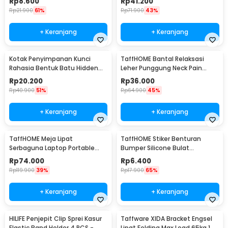
Rp
8.600
Rp
41.200
Rp
21.900
61%
Rp
71.900
43%
+ Keranjang
+ Keranjang
Kotak Penyimpanan Kunci
TaffHOME Bantal Relaksasi
Rahasia Bentuk Batu Hidden
Leher Punggung Neck Pain
Key Box - B0521
Relief - HBF001
Rp
20.200
Rp
36.000
Rp
40.900
51%
Rp
64.900
45%
+ Keranjang
+ Keranjang
TaffHOME Meja Lipat
TaffHOME Stiker Benturan
Serbaguna Laptop Portable
Bumper Silicone Bulat
Desk Minimalist Design - BO60
Hemispherical 100 PCS - FZL10
Rp
74.000
Rp
6.400
Rp
119.900
39%
Rp
17.900
65%
+ Keranjang
+ Keranjang
HILIFE Penjepit Clip Sprei Kasur
Taffware XIDA Bracket Engsel
Elastic Band Holder 4 PCS -
Lipat Folding Max Load 65kg 14