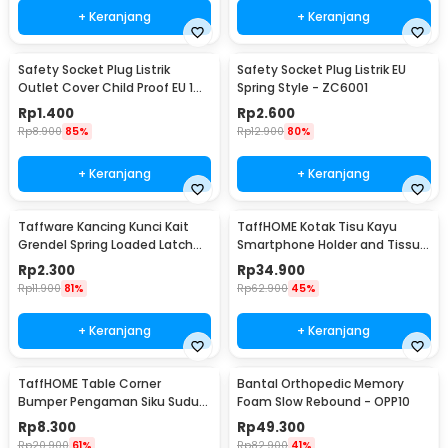
+ Keranjang
+ Keranjang
Safety Socket Plug Listrik
Safety Socket Plug Listrik EU
Outlet Cover Child Proof EU 1
Spring Style - ZC6001
PCS
Rp
1.400
Rp
2.600
Rp
8.900
85%
Rp
12.900
80%
+ Keranjang
+ Keranjang
Taffware Kancing Kunci Kait
TaffHOME Kotak Tisu Kayu
Grendel Spring Loaded Latch
Smartphone Holder and Tissue
Catch Hasp - KAK-J107
Box - ZJ05
Rp
2.300
Rp
34.900
Rp
11.900
81%
Rp
62.900
45%
+ Keranjang
+ Keranjang
TaffHOME Table Corner
Bantal Orthopedic Memory
Bumper Pengaman Siku Sudut
Foam Slow Rebound - OPP10
Meja Silicone 10 PCS - FY21
Rp
8.300
Rp
49.300
Rp
20.900
61%
Rp
82.900
41%