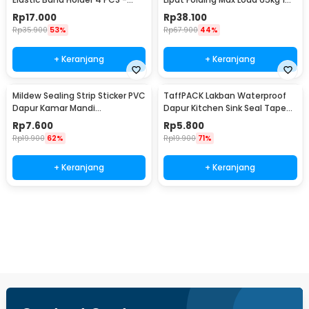
200TC
Inch 2 PCS - JM007
Rp
17.000
Rp
38.100
Rp
35.900
53%
Rp
67.900
44%
+ Keranjang
+ Keranjang
Mildew Sealing Strip Sticker PVC
TaffPACK Lakban Waterproof
Dapur Kamar Mandi
Dapur Kitchen Sink Seal Tape
3.7cmx3.2M
3M 20mm - YK-468
Rp
7.600
Rp
5.800
Rp
19.900
62%
Rp
19.900
71%
+ Keranjang
+ Keranjang
Beli Sekarang