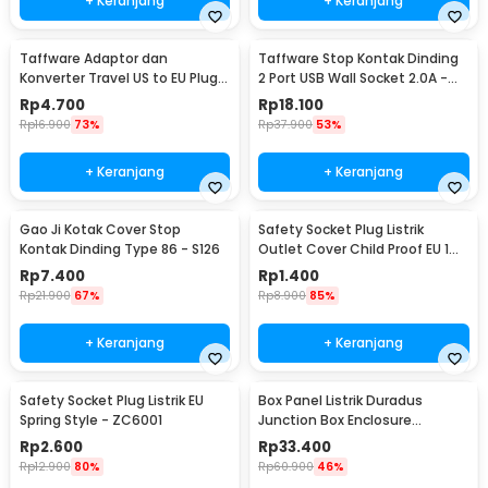
+ Keranjang
+ Keranjang
Taffware Adaptor dan
Taffware Stop Kontak Dinding
Konverter Travel US to EU Plug
2 Port USB Wall Socket 2.0A -
10A 250V 1 PCS - WN-20
ES-USB-2
Rp
4.700
Rp
18.100
Rp
16.900
73%
Rp
37.900
53%
+ Keranjang
+ Keranjang
Gao Ji Kotak Cover Stop
Safety Socket Plug Listrik
Kontak Dinding Type 86 - S126
Outlet Cover Child Proof EU 1
PCS
Rp
7.400
Rp
1.400
Rp
21.900
67%
Rp
8.900
85%
+ Keranjang
+ Keranjang
Safety Socket Plug Listrik EU
Box Panel Listrik Duradus
Spring Style - ZC6001
Junction Box Enclosure
Waterproof 158x90mm - B1589
Rp
2.600
Rp
33.400
Rp
12.900
80%
Rp
60.900
46%