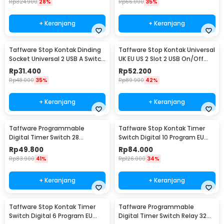
Rp
324.900
28%
Rp
66.000
35%
+ Keranjang
+ Keranjang
Taffware Stop Kontak Dinding
Taffware Stop Kontak Universal
Socket Universal 2 USB A Switch
UK EU US 2 Slot 2 USB On/Off
250V - LC-19
Switch - LC-86
Rp
31.400
Rp
52.200
Rp
48.000
35%
Rp
89.900
42%
+ Keranjang
+ Keranjang
Taffware Programmable
Taffware Stop Kontak Timer
Digital Timer Switch 28
Switch Digital 10 Program EU
Program 220V/25A(16A) -
Plug 16A 230V - KWE-TM02-EU
Rp
49.800
Rp
84.000
THC30A
Rp
83.900
41%
Rp
126.000
34%
+ Keranjang
+ Keranjang
Taffware Stop Kontak Timer
Taffware Programmable
Switch Digital 6 Program EU
Digital Timer Switch Relay 32