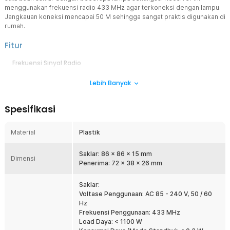
menggunakan frekuensi radio 433 MHz agar terkoneksi dengan lampu.
Jangkauan koneksi mencapai 50 M sehingga sangat praktis digunakan di
rumah.
Fitur
Frekuensi Sinyal Radio
Saklar ini mengirim frekuensi radio 433 MHz yang kemudian
Lebih Banyak
ditangkap dengan penerima nirkabel yang sudah terhubung ke
masing-masing lampu. Bekerja melalui frekuensi sinyal, membuat
saklar ini tidak membutuhkan kabel antara saklar dengan rumah
Spesifikasi
lampu.
Mudah Digunakan
Material
Plastik
Cara menggunakan saklar sangat mudah. Anda cukup menahan
tombol pada receiver selama tiga detik, kemudian tekan saklar
sebanyak dua kali untuk melakukan pairing ke penerima.
Saklar: 86 x 86 x 15 mm
Dimensi
Penerima: 72 x 38 x 26 mm
Sinyal yang Kuat
Sinyal dari saklar ini dapat mencapai 50 M pada area terbuka.
Saklar:
Semakin sedikit barang atau tembok yang menghalangi, maka
Voltase Penggunaan: AC 85 - 240 V, 50 / 60
koneksi saklar ke lampu akan lebih baik. Jarak jangkauan yang luas
Hz
ini membuat saklar ini sangat praktis digunakan.
Frekuensi Penggunaan: 433 MHz
Strip Bercahaya
Load Daya: < 1100 W