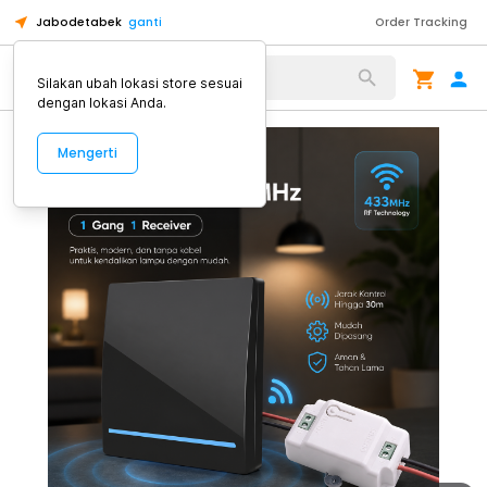
Jabodetabek
ganti
Order Tracking
Alat Kopi
Silakan ubah lokasi store sesuai
dengan lokasi Anda.
Mengerti