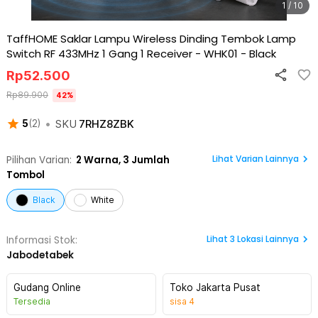
1 / 10
TaffHOME Saklar Lampu Wireless Dinding Tembok Lamp
Switch RF 433MHz 1 Gang 1 Receiver - WHK01
-
Black
Rp
52.500
Rp
89.900
42
%
•
SKU
7RHZ8ZBK
5
(
2
)
Lihat Varian Lainnya
Pilihan Varian:
2
Warna,
3 Jumlah
Tombol
Black
White
Lihat
3
Lokasi Lainnya
Informasi Stok:
Jabodetabek
Gudang Online
Toko Jakarta Pusat
Tersedia
sisa
4