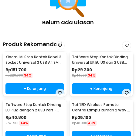
Belum ada ulasan
Produk Rekomendasi
Xiaomi Mi Stop Kontak Kabel 3
Taffware Stop Kontak Dinding
Socket Universal 3 USB A 1.8M
Universal UK EU US dan 2 USB
250V 2500W - XMCXB01QMN
Port - ATH1
Rp
151.700
Rp
29.300
(ORIGINAL)
Rp
228.900
34%
Rp
44.000
34%
+ Keranjang
+ Keranjang
Taffware Stop Kontak Dinding
TaffLED Wireless Remote
EU Plug dengan 2 USB Port -
Control Lampu Rumah 2 Way -
SCN2
YAM802
Rp
40.800
Rp
25.100
Rp
71.900
44%
Rp
48.900
49%