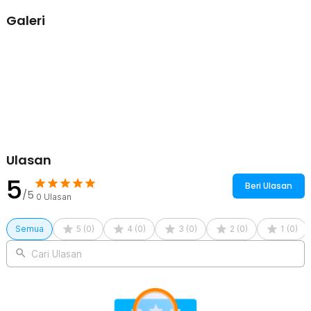
Galeri
Ulasan
5
Beri Ulasan
/5
0
Ulasan
Semua
5
(
0
)
4
(
0
)
3
(
0
)
2
(
0
)
1
(
0
)
Cari Ulasan