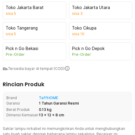
Toko Jakarta Barat
Toko Jakarta Utara
sisa
5
sisa
3
Toko Tangerang
Toko Cikupa
sisa
5
sisa
10
Pick n Go Bekasi
Pick n Go Depok
Pre-Order
Pre-Order
Tersedia bayar di tempat (COD)
Rincian Produk
Brand
TaffHOME
Garansi
1 Tahun Garansi Resmi
Berat Produk
0.13 kg
Dimensi Kemasan
13
x
12
x
8
cm
Saklar lampu nirkabel ini memungkinkan Anda untuk menghubungkan
satu buah saklar dengan beberapa lampu sekaligus. Receiver ini