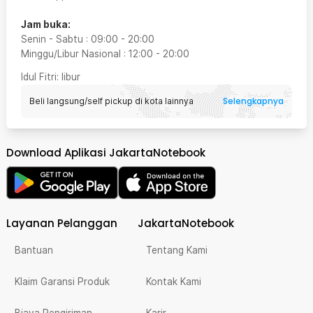
Jam buka:
Senin - Sabtu
:
09:00
-
20:00
Minggu/Libur Nasional
:
12:00
-
20:00
Idul Fitri
: libur
Selengkapnya
Beli langsung/self pickup di kota lainnya
Download Aplikasi JakartaNotebook
Layanan Pelanggan
JakartaNotebook
Bantuan
Tentang Kami
Klaim Garansi Produk
Kontak Kami