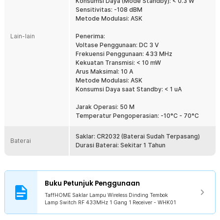
Memiliki strip yang dapat menghasilkan cahaya pada malam hari
Konsumsi Daya (Mode Standby): < 0.3 W
sehingga Anda dapat mengetahui posisi saklar dengan mudah. Fitur
Sensitivitas: -108 dBM
ini sangat berguna untuk mengetahui posisi saklar saat kondisi
Metode Modulasi: ASK
gelap atau ketika lampu belum dinyalakan.
Lain-lain
Penerima:
Tenaga Baterai
Voltase Penggunaan: DC 3 V
Saklar menggunakan baterai CR2032 yang dapat bertahan hingga 1
Frekuensi Penggunaan: 433 MHz
tahun penggunaan. Dengan teknologi baterai, membuat saklar tidak
Kekuatan Transmisi: < 10 mW
perlu terhubung ke kabel listrik sehingga dapat dengan mudah
Arus Maksimal: 10 A
diletakkan di mana saja.
Metode Modulasi: ASK
Konsumsi Daya saat Standby: < 1 uA
Kelengkapan Produk
Jarak Operasi: 50 M
Rincian yang Anda dapatkan untuk pembelian produk ini:
Temperatur Pengoperasian: -10°C - 70°C
1 x Saklar
1 x Set Receiver (Jumlah Receiver Tergantung Varian Produk)
Saklar: CR2032 (Baterai Sudah Terpasang)
Baterai
1 x Set Baut dan Fisher
Durasi Baterai: Sekitar 1 Tahun
1 x Set Perekat
1 x Panduan Penggunaan
Buku Petunjuk Penggunaan
TaffHOME Saklar Lampu Wireless Dinding Tembok
Lamp Switch RF 433MHz 1 Gang 1 Receiver - WHK01