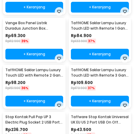
+ Keranjang
+ Keranjang
Vange Box Panel Listrik
TaffHOME Saklar Lampu Luxury
Duradus Junction Box
Touch LED with Remote 1 Gang
Waterproof 238x160x90mm -
- XJG-DH001
Rp
69.300
Rp
84.900
VG-I01
Rp
112.900
39%
Rp
133.900
37%
+ Keranjang
+ Keranjang
TaffHOME Saklar Lampu Luxury
TaffHOME Saklar Lampu Luxury
Touch LED with Remote 2 Gang
Touch LED with Remote 3 Gang
- XJG-DH001
- XJG-DH001
Rp
98.200
Rp
109.600
Rp
151.900
36%
Rp
173.900
37%
+ Keranjang
+ Keranjang
Stop Kontak Pull Pop UP 3
Taffware Stop Kontak Universal
Electric Plug Socket 2 USB Port
UK EU US 2 Port USB On Off
EU - PDU
Switch - LC-20
Rp
236.700
Rp
43.500