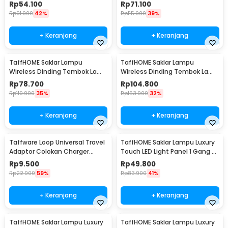
Plug 16A 230V - W03
Program 220V - KG316T
Rp
54.100
Rp
71.100
Rp
91.900
42%
Rp
115.900
39%
+ Keranjang
+ Keranjang
TaffHOME Saklar Lampu
TaffHOME Saklar Lampu
Wireless Dinding Tembok Lamp
Wireless Dinding Tembok Lamp
Switch RF 433MHz 2 Gang 2
Switch RF 433MHz 3 Gang 3
Rp
78.700
Rp
104.800
Receiver - WHK01
Receiver - WHK01
Rp
119.900
35%
Rp
153.900
32%
+ Keranjang
+ Keranjang
Taffware Loop Universal Travel
TaffHOME Saklar Lampu Luxury
Adaptor Colokan Charger
Touch LED Light Panel 1 Gang -
Adapter 2500W - N16
AO-001
Rp
9.500
Rp
49.800
Rp
22.900
59%
Rp
83.900
41%
+ Keranjang
+ Keranjang
TaffHOME Saklar Lampu Luxury
TaffHOME Saklar Lampu Luxury