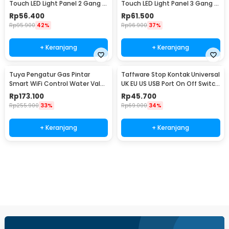
Touch LED Light Panel 2 Gang -
Touch LED Light Panel 3 Gang -
AO-001
AO-001
Rp
56.400
Rp
61.500
Rp
95.900
42%
Rp
96.900
37%
+ Keranjang
+ Keranjang
Tuya Pengatur Gas Pintar
Taffware Stop Kontak Universal
Smart WiFi Control Water Valve
UK EU US USB Port On Off Switch
Gas Controller - YB5
- DZ-E2-11
Rp
173.100
Rp
45.700
Rp
255.900
33%
Rp
69.000
34%
+ Keranjang
+ Keranjang
Beli Sekarang