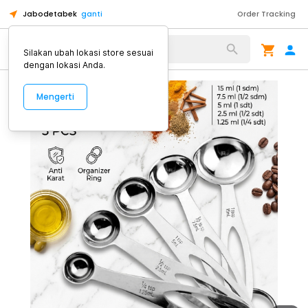
Jabodetabek
ganti
Order Tracking
Alat Kopi
Silakan ubah lokasi store sesuai
dengan lokasi Anda.
Mengerti