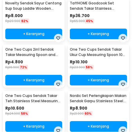
Novelty Sendok Sayur Centong
TaffHOME Goodcook Set
Sup Soup Laddle Wooden
Sendok Takar Stainless
Spoon - RR-20
Measuring Spoon 8 PCS - 167
Rp
8.000
Rp
36.700
Rp
20.900
62%
Rp
65.900
45%
+ Keranjang
+ Keranjang
One Two Cups 2in1 Sendok
One Two Cups Sendok Takar
Takar Measuring Spoon and
Ukur Cup Measuring Spoon 10
Coffee Tamper - G1120
PCS - 16799
Rp
4.800
Rp
10.100
Rp
16.900
72%
Rp
23.900
58%
+ Keranjang
+ Keranjang
One Two Cups Sendok Takar
Nordic Set Perlengkapan Makan
Teh Stainless Steel Measuring
Sendok Garpu Stainless Steel
Spoon 5 PCS - S301
Cutlery Set - XS-B014
Rp
10.600
Rp
8.900
Rp
24.900
58%
Rp
21.900
60%
+ Keranjang
+ Keranjang