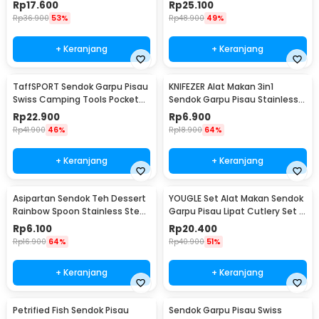
0.62-15ml 6 PCS - 16752
A010
Rp
17.600
Rp
25.100
Rp
36.900
53%
Rp
48.900
49%
+ Keranjang
+ Keranjang
TaffSPORT Sendok Garpu Pisau
KNIFEZER Alat Makan 3in1
Swiss Camping Tools Pocket
Sendok Garpu Pisau Stainless
Knife EDC 5in1 - A008
Travel 20cm - HG1514
Rp
22.900
Rp
6.900
Rp
41.900
46%
Rp
18.900
64%
+ Keranjang
+ Keranjang
Asipartan Sendok Teh Dessert
YOUGLE Set Alat Makan Sendok
Rainbow Spoon Stainless Steel
Garpu Pisau Lipat Cutlery Set 3
Bulat - A014
PCS - A009
Rp
6.100
Rp
20.400
Rp
16.900
64%
Rp
40.900
51%
+ Keranjang
+ Keranjang
Petrified Fish Sendok Pisau
Sendok Garpu Pisau Swiss