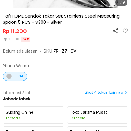
1 / 9
TaffHOME Sendok Takar Set Stainless Steel Measuring
Spoon 5 PCS - S300
-
Silver
Rp
11.200
Rp
25.900
57
%
Belum ada ulasan
•
SKU
7RHZ7HSV
Pilihan Warna:
Silver
Lihat
4
Lokasi Lainnya
Informasi Stok:
Jabodetabek
Gudang Online
Toko Jakarta Pusat
Tersedia
Tersedia