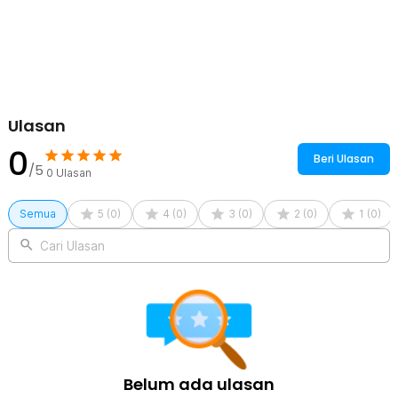
5 x TaffHOME Sendok Takar Set Stainless Steel Measuring
Spoon - S300
Ulasan
0
Beri Ulasan
/5
0
Ulasan
Semua
5
(
0
)
4
(
0
)
3
(
0
)
2
(
0
)
1
(
0
)
Cari Ulasan
Belum ada ulasan