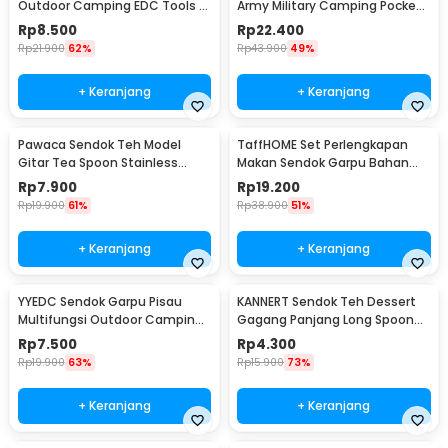
Outdoor Camping EDC Tools -
Army Military Camping Pocket
LX709
Knife EDC 4 in 1 - A011
Rp
8.500
Rp
22.400
Rp
21.900
62%
Rp
43.900
49%
+ Keranjang
+ Keranjang
Pawaca Sendok Teh Model
TaffHOME Set Perlengkapan
Gitar Tea Spoon Stainless
Makan Sendok Garpu Bahan
Steel 304 12cm - RR-09
Bambu Cutlery Set - EA02510
Rp
7.900
Rp
19.200
Rp
19.900
61%
Rp
38.900
51%
+ Keranjang
+ Keranjang
YYEDC Sendok Garpu Pisau
KANNERT Sendok Teh Dessert
Multifungsi Outdoor Camping
Gagang Panjang Long Spoon
Spork EDC Tools - LX708
Stainless Steel - RR-11
Rp
7.500
Rp
4.300
Rp
19.900
63%
Rp
15.900
73%
+ Keranjang
+ Keranjang