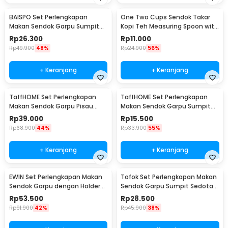
BAISPO Set Perlengkapan
One Two Cups Sendok Takar
Makan Sendok Garpu Sumpit
Kopi Teh Measuring Spoon with
Bambu Cutlery Set Winding -
Clip - G166
Rp
26.300
Rp
11.000
EA025
Rp
49.900
48%
Rp
24.900
56%
+ Keranjang
+ Keranjang
TaffHOME Set Perlengkapan
TaffHOME Set Perlengkapan
Makan Sendok Garpu Pisau
Makan Sendok Garpu Sumpit
Sumpit 8 PCS - EA02300
Pouch Cutlery Set - T1
Rp
39.000
Rp
15.500
Rp
68.900
44%
Rp
33.900
55%
+ Keranjang
+ Keranjang
EWIN Set Perlengkapan Makan
Tofok Set Perlengkapan Makan
Sendok Garpu dengan Holder
Sendok Garpu Sumpit Sedotan
Angsa Swan Rack - NP311
dengan Pouch - T5
Rp
53.500
Rp
28.500
Rp
91.900
42%
Rp
45.900
38%