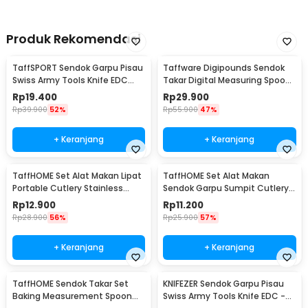
Produk Rekomendasi
TaffSPORT Sendok Garpu Pisau
Taffware Digipounds Sendok
Swiss Army Tools Knife EDC
Takar Digital Measuring Spoon
6in1 - A007
500g 0.1g - HM10
Rp
19.400
Rp
29.900
Rp
39.900
52%
Rp
55.900
47%
+ Keranjang
+ Keranjang
TaffHOME Set Alat Makan Lipat
TaffHOME Set Alat Makan
Portable Cutlery Stainless
Sendok Garpu Sumpit Cutlery
Steel 410 - AOTU
with Pouch - CJ0091
Rp
12.900
Rp
11.200
Rp
28.900
56%
Rp
25.900
57%
+ Keranjang
+ Keranjang
TaffHOME Sendok Takar Set
KNIFEZER Sendok Garpu Pisau
Baking Measurement Spoon
Swiss Army Tools Knife EDC -