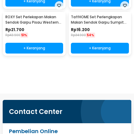
+ Keranjang
+ Keranjang
ROXY Set Perlekapan Makan
TaffHOME Set Perlengkapan
Sendok Garpu Pisau Western
Makan Sendok Garpu Sumpit
Cutlery Set 4 PCS - C24
Sedotan with Pouch - T10
Rp
21.700
Rp
16.200
Rp
43.900
51%
Rp
34.900
54%
+ Keranjang
+ Keranjang
Beli Sekarang
Contact Center
Pembelian Online