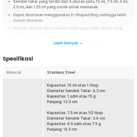
Sendok takar yang terdiri dari 5 ukuran yaitu 15 ml, 7.5 ml, 5 ml,
2.5 ml, dan 1.25 ml yang cocok untuk memasak.
Dapat disatukan menggunakan D-Shaped Ring sehingga lebih
mudah disimpan.
Sendok terbuat dari stainless steel yang tidak mudah rusak,
patah, atau berkarat.
Lebih Banyak
Overview
Pastikan setiap resep berhasil dengan takaran yang tepat menggunakan
Spesifikasi
sendok takar set stainless steel dari TaffHOME. Terdiri dari 5 ukuran
berbeda untuk kebutuhan memasak, baking, hingga meracik minuman.
Dengan material stainless steel yang kuat dan tahan lama, set ini cocok
Material
Stainless Steel
digunakan di dapur rumah maupun usaha kuliner profesional.
Kapasitas: 15 ml atau 1 tbsp
Fitur
Diameter Sendok Takar: 4.3 cm
Kapasitas: 1 sdm atau 15 g
Set Lengkap 5 Ukuran Presisi
Panjang: 13.3 cm
Terdiri dari ukuran 15 ml, 7.5 ml, 5 ml, 2.5 ml, dan 1.25 ml untuk
berbagai kebutuhan takaran resep. Variasi ini membantu Anda
Kapasitas: 7.5 ml atau 1/2 tbsp
menakar bahan kering seperti tepung dan gula maupun bahan cair
Diameter Sendok Takar: 3.4 cm
seperti minyak dan sirup. Hasil masakan dan baking menjadi lebih
Kapasitas: 0.5 sdm atau 7.5 g
konsisten dan akurat.
Panjang: 12.3 cm
D-Shaped Ring Praktis