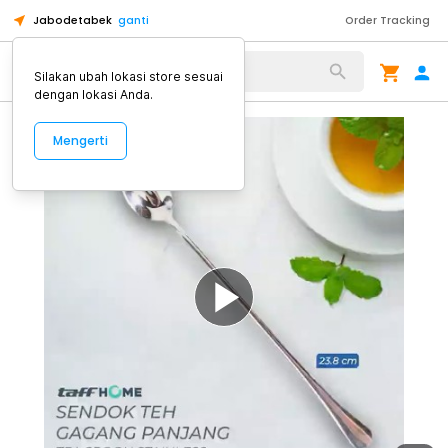
Jabodetabek
ganti
Order Tracking
Alat Kopi
Silakan ubah lokasi store sesuai
dengan lokasi Anda.
Mengerti