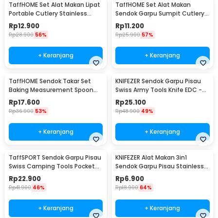
TaffHOME Set Alat Makan Lipat
TaffHOME Set Alat Makan
Portable Cutlery Stainless
Sendok Garpu Sumpit Cutlery
Steel 410 - AOTU
with Pouch - CJ0091
Rp
12.900
Rp
11.200
Rp
28.900
56%
Rp
25.900
57%
+ Keranjang
+ Keranjang
TaffHOME Sendok Takar Set
KNIFEZER Sendok Garpu Pisau
Baking Measurement Spoon
Swiss Army Tools Knife EDC -
0.62-15ml 6 PCS - 16752
A010
Rp
17.600
Rp
25.100
Rp
36.900
53%
Rp
48.900
49%
+ Keranjang
+ Keranjang
TaffSPORT Sendok Garpu Pisau
KNIFEZER Alat Makan 3in1
Swiss Camping Tools Pocket
Sendok Garpu Pisau Stainless
Knife EDC 5in1 - A008
Travel 20cm - HG1514
Rp
22.900
Rp
6.900
Rp
41.900
46%
Rp
18.900
64%
+ Keranjang
+ Keranjang