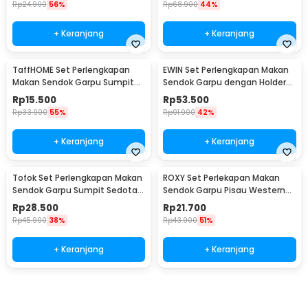
Rp
24.900
56%
Rp
68.900
44%
+ Keranjang
+ Keranjang
TaffHOME Set Perlengkapan
EWIN Set Perlengkapan Makan
Makan Sendok Garpu Sumpit
Sendok Garpu dengan Holder
Pouch Cutlery Set - T1
Angsa Swan Rack - NP311
Rp
15.500
Rp
53.500
Rp
33.900
55%
Rp
91.900
42%
+ Keranjang
+ Keranjang
Tofok Set Perlengkapan Makan
ROXY Set Perlekapan Makan
Sendok Garpu Sumpit Sedotan
Sendok Garpu Pisau Western
dengan Pouch - T5
Cutlery Set 4 PCS - C24
Rp
28.500
Rp
21.700
Rp
45.900
38%
Rp
43.900
51%
+ Keranjang
+ Keranjang
Beli Sekarang