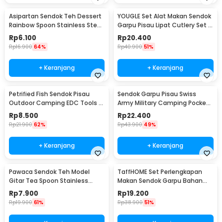
Asipartan Sendok Teh Dessert
YOUGLE Set Alat Makan Sendok
Rainbow Spoon Stainless Steel
Garpu Pisau Lipat Cutlery Set 3
Bulat - A014
PCS - A009
Rp
6.100
Rp
20.400
Rp
16.900
64%
Rp
40.900
51%
+ Keranjang
+ Keranjang
Petrified Fish Sendok Pisau
Sendok Garpu Pisau Swiss
Outdoor Camping EDC Tools -
Army Military Camping Pocket
LX709
Knife EDC 4 in 1 - A011
Rp
8.500
Rp
22.400
Rp
21.900
62%
Rp
43.900
49%
+ Keranjang
+ Keranjang
Pawaca Sendok Teh Model
TaffHOME Set Perlengkapan
Gitar Tea Spoon Stainless
Makan Sendok Garpu Bahan
Steel 304 12cm - RR-09
Bambu Cutlery Set - EA02510
Rp
7.900
Rp
19.200
Rp
19.900
61%
Rp
38.900
51%