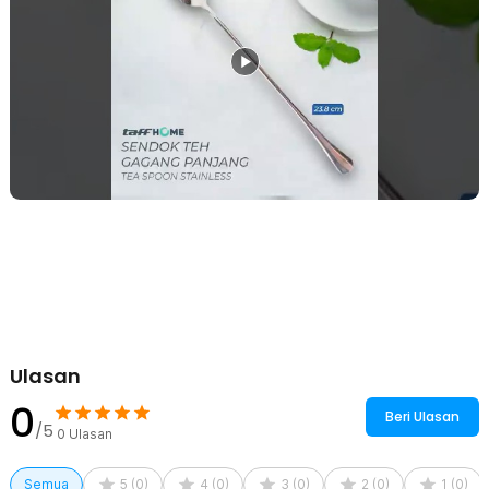
Dilengkapi gagang ergonomis yang memberikan kenyamanan saat
digunakan. Cengkeraman yang stabil membantu proses
pengadukan menjadi lebih efektif. Hasil campuran minuman pun
bisa lebih merata dengan lebih cepat.
Material Berkualitas
Terbuat dari stainless steel 410 berkualitas yang tahan karat dan
aman untuk penggunaan makanan dan minuman. Material ini juga
kuat sehingga tidak mudah bengkok atau rusak. Permukaannya
halus, mudah dibersihkan, dan tetap terlihat elegan meski
digunakan dalam jangka panjang.
Kelengkapan Produk
Rincian yang Anda dapatkan untuk pembelian produk ini:
1 x TaffHOME Sendok Teh Gagang Panjang Long Spoon Stainless
Steel 23.8cm - F80
Ulasan
0
Beri Ulasan
/5
0
Ulasan
Semua
5
(
0
)
4
(
0
)
3
(
0
)
2
(
0
)
1
(
0
)