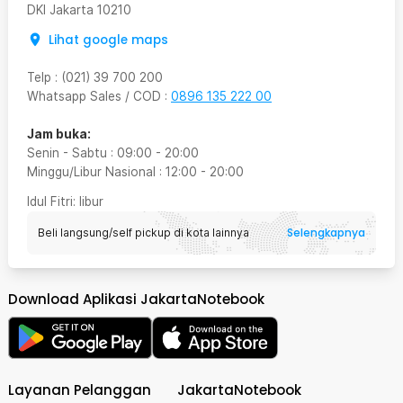
DKI Jakarta
10210
Lihat google maps
Telp
:
(021) 39 700 200
Whatsapp Sales / COD
:
0896 135 222 00
Jam buka:
Senin - Sabtu
:
09:00
-
20:00
Minggu/Libur Nasional
:
12:00
-
20:00
Idul Fitri
: libur
Selengkapnya
Beli langsung/self pickup di kota lainnya
Download Aplikasi JakartaNotebook
Layanan Pelanggan
JakartaNotebook