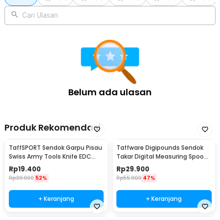
Cari Ulasan
Belum ada ulasan
Produk Rekomendasi
TaffSPORT Sendok Garpu Pisau
Taffware Digipounds Sendok
Swiss Army Tools Knife EDC
Takar Digital Measuring Spoon
6in1 - A007
500g 0.1g - HM10
Rp
19.400
Rp
29.900
Rp
39.900
52%
Rp
55.900
47%
+ Keranjang
+ Keranjang