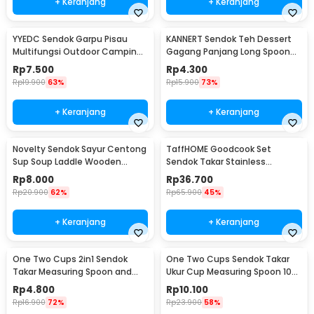
+ Keranjang
+ Keranjang
YYEDC Sendok Garpu Pisau
KANNERT Sendok Teh Dessert
Multifungsi Outdoor Camping
Gagang Panjang Long Spoon
Spork EDC Tools - LX708
Stainless Steel - RR-11
Rp
7.500
Rp
4.300
Rp
19.900
63%
Rp
15.900
73%
+ Keranjang
+ Keranjang
Novelty Sendok Sayur Centong
TaffHOME Goodcook Set
Sup Soup Laddle Wooden
Sendok Takar Stainless
Spoon - RR-20
Measuring Spoon 8 PCS - 167
Rp
8.000
Rp
36.700
Rp
20.900
62%
Rp
65.900
45%
+ Keranjang
+ Keranjang
One Two Cups 2in1 Sendok
One Two Cups Sendok Takar
Takar Measuring Spoon and
Ukur Cup Measuring Spoon 10
Coffee Tamper - G1120
PCS - 16799
Rp
4.800
Rp
10.100
Rp
16.900
72%
Rp
23.900
58%