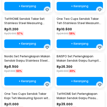
+ Keranjang
+ Keranjang
TaffHOME Sendok Takar Set
One Two Cups Sendok Takar
Stainless Steel Measuring
Teh Stainless Steel Measuring
Spoon 5 PCS - S300
Spoon 5 PCS - S301
Rp
11.200
Rp
10.600
Rp
25.900
57%
Rp
24.900
58%
+ Keranjang
+ Keranjang
Nordic Set Perlengkapan Makan
BAISPO Set Perlengkapan
Sendok Garpu Stainless Steel
Makan Sendok Garpu Sumpit
Cutlery Set - XS-B014
Bambu Cutlery Set Winding -
Rp
8.900
Rp
26.300
EA025
Rp
21.900
60%
Rp
49.900
48%
+ Keranjang
+ Keranjang
One Two Cups Sendok Takar
TaffHOME Set Perlengkapan
Kopi Teh Measuring Spoon with
Makan Sendok Garpu Pisau
Clip - G166
Sumpit 8 PCS - EA02300
Rp
11.000
Rp
39.000