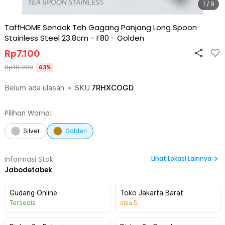
1 / 9
TaffHOME Sendok Teh Gagang Panjang Long Spoon
Stainless Steel 23.8cm - F80
-
Golden
Rp
7.100
Rp
18.900
63
%
Belum ada ulasan
•
SKU
7RHXCOGD
Pilihan Warna:
Silver
Golden
Lihat
Lokasi Lainnya
Informasi Stok:
Jabodetabek
Gudang Online
Toko Jakarta Barat
Tersedia
sisa
5