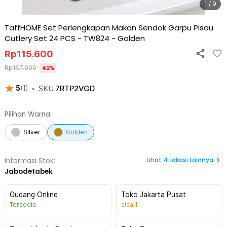
1 / 9
TaffHOME Set Perlengkapan Makan Sendok Garpu Pisau
Cutlery Set 24 PCS - TW824
-
Golden
Rp
115.600
Rp
197.900
42
%
•
SKU
7RTP2VGD
5
(
1
)
Pilihan Warna:
Silver
Golden
Lihat
4
Lokasi Lainnya
Informasi Stok:
Jabodetabek
Gudang Online
Toko Jakarta Pusat
Tersedia
sisa
1