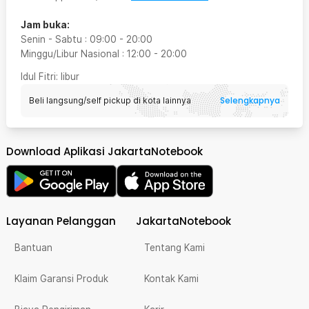
Jam buka:
Senin - Sabtu
:
09:00
-
20:00
Minggu/Libur Nasional
:
12:00
-
20:00
Idul Fitri
: libur
Selengkapnya
Beli langsung/self pickup di kota lainnya
Download Aplikasi JakartaNotebook
Layanan Pelanggan
JakartaNotebook
Bantuan
Tentang Kami
Klaim Garansi Produk
Kontak Kami