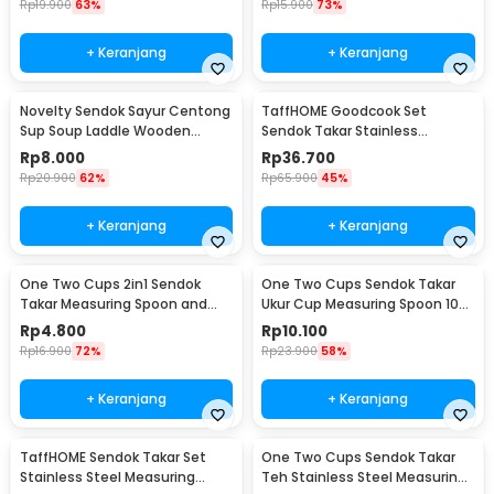
Rp
19.900
63%
Rp
15.900
73%
+ Keranjang
+ Keranjang
Novelty Sendok Sayur Centong
TaffHOME Goodcook Set
Sup Soup Laddle Wooden
Sendok Takar Stainless
Spoon - RR-20
Measuring Spoon 8 PCS - 167
Rp
8.000
Rp
36.700
Rp
20.900
62%
Rp
65.900
45%
+ Keranjang
+ Keranjang
One Two Cups 2in1 Sendok
One Two Cups Sendok Takar
Takar Measuring Spoon and
Ukur Cup Measuring Spoon 10
Coffee Tamper - G1120
PCS - 16799
Rp
4.800
Rp
10.100
Rp
16.900
72%
Rp
23.900
58%
+ Keranjang
+ Keranjang
TaffHOME Sendok Takar Set
One Two Cups Sendok Takar
Stainless Steel Measuring
Teh Stainless Steel Measuring