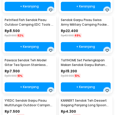
+ Keranjang
+ Keranjang
Petrified Fish Sendok Pisau
Sendok Garpu Pisau Swiss
Outdoor Camping EDC Tools -
Army Military Camping Pocket
LX709
Knife EDC 4 in 1 - A011
Rp
8.500
Rp
22.400
Rp
21.900
62%
Rp
43.900
49%
+ Keranjang
+ Keranjang
Pawaca Sendok Teh Model
TaffHOME Set Perlengkapan
Gitar Tea Spoon Stainless
Makan Sendok Garpu Bahan
Steel 304 12cm - RR-09
Bambu Cutlery Set - EA02510
Rp
7.900
Rp
19.200
Rp
19.900
61%
Rp
38.900
51%
+ Keranjang
+ Keranjang
YYEDC Sendok Garpu Pisau
KANNERT Sendok Teh Dessert
Multifungsi Outdoor Camping
Gagang Panjang Long Spoon
Spork EDC Tools - LX708
Stainless Steel - RR-11
Rp
7.500
Rp
4.300