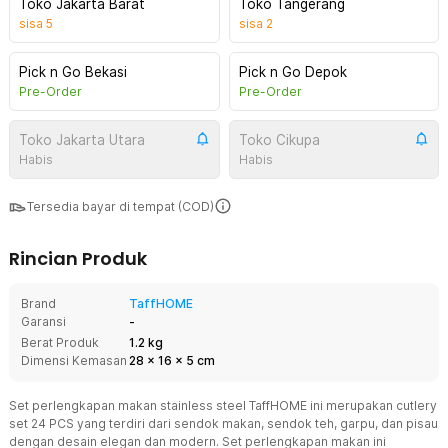
Toko Jakarta Barat
Toko Tangerang
sisa
5
sisa
2
Pick n Go Bekasi
Pick n Go Depok
Pre-Order
Pre-Order
Toko Jakarta Utara
Toko Cikupa
Habis
Habis
Tersedia bayar di tempat (COD)
Rincian Produk
Brand
TaffHOME
Garansi
-
Berat Produk
1.2 kg
Dimensi Kemasan
28
x
16
x
5
cm
Set perlengkapan makan stainless steel TaffHOME ini merupakan cutlery
set 24 PCS yang terdiri dari sendok makan, sendok teh, garpu, dan pisau
dengan desain elegan dan modern. Set perlengkapan makan ini