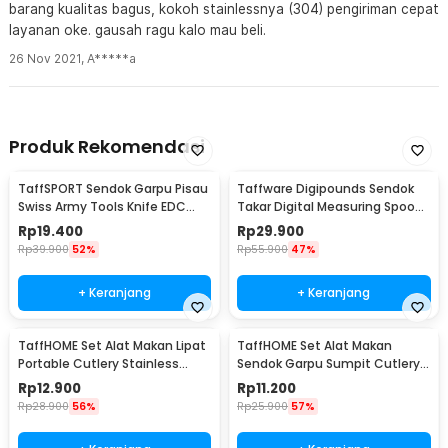
barang kualitas bagus, kokoh stainlessnya (304) pengiriman cepat
layanan oke. gausah ragu kalo mau beli.
26 Nov 2021
,
A*****a
Produk Rekomendasi
TaffSPORT Sendok Garpu Pisau
Taffware Digipounds Sendok
Swiss Army Tools Knife EDC
Takar Digital Measuring Spoon
6in1 - A007
500g 0.1g - HM10
Rp
19.400
Rp
29.900
Rp
39.900
52%
Rp
55.900
47%
+ Keranjang
+ Keranjang
TaffHOME Set Alat Makan Lipat
TaffHOME Set Alat Makan
Portable Cutlery Stainless
Sendok Garpu Sumpit Cutlery
Steel 410 - AOTU
with Pouch - CJ0091
Rp
12.900
Rp
11.200
Rp
28.900
56%
Rp
25.900
57%