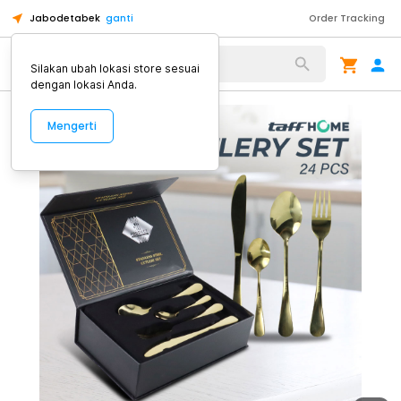
Jabodetabek
ganti
Order Tracking
Alat Kopi
Silakan ubah lokasi store sesuai
dengan lokasi Anda.
Mengerti