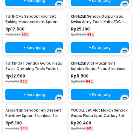
+ Keranjang
+ Keranjang
TaffHOME Sendok Takar Set
KNIFEZER Sendok Garpu Pisau
Baking Measurement Spoon
Swiss Army Tools Knife EDC -
0.62-15ml 6 PCS - 16752
A010
Rp
17.600
Rp
25.100
Rp
36.900
53%
Rp
48.900
49%
+ Keranjang
+ Keranjang
TaffSPORT Sendok Garpu Pisau
KNIFEZER Alat Makan 3in1
Swiss Camping Tools Pocket
Sendok Garpu Pisau Stainless
Knife EDC 5in1 - A008
Travel 20cm - HG1514
Rp
22.900
Rp
6.900
Rp
41.900
46%
Rp
18.900
64%
+ Keranjang
+ Keranjang
Asipartan Sendok Teh Dessert
YOUGLE Set Alat Makan Sendok
Rainbow Spoon Stainless Steel
Garpu Pisau Lipat Cutlery Set 3
Bulat - A014
PCS - A009
Rp
6.100
Rp
20.400
Rp
16.900
64%
Rp
40.900
51%