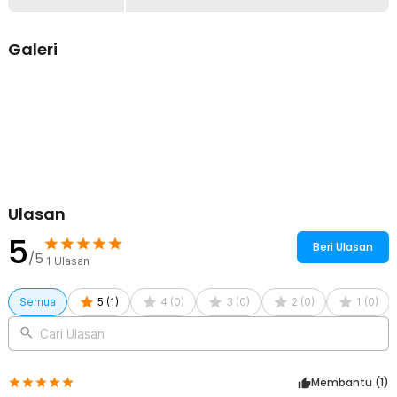
Bahan Stainless Steel Berkualitas
Seluruh set perlengkapan makan ini terbuat dari stainless steel
berkualitas tinggi yang kuat, awet, dan tahan karat. Material
Galeri
premium pada set perlengkapan makan ini mudah dibersihkan,
tidak meninggalkan bau, serta aman digunakan untuk berbagai jenis
makanan. Dengan kualitas stainless steel terbaik, set perlengkapan
makan ini sangat cocok untuk pemakaian jangka panjang tanpa
khawatir cepat rusak atau kusam.
Kelengkapan Produk
Rincian yang Anda dapatkan untuk pembelian produk ini:
6 x Sendok
Ulasan
6 x Garpu
6 x Pisau
5
6 x Sendok Teh
Beri Ulasan
/5
1
Ulasan
Semua
5
(
1
)
4
(
0
)
3
(
0
)
2
(
0
)
1
(
0
)
Cari Ulasan
Membantu (
1
)