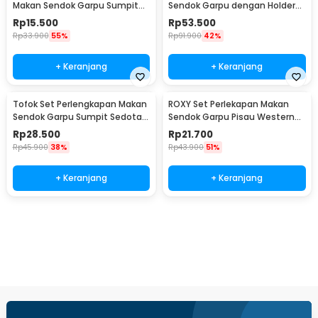
Makan Sendok Garpu Sumpit
Sendok Garpu dengan Holder
Pouch Cutlery Set - T1
Angsa Swan Rack - NP311
Rp
15.500
Rp
53.500
Rp
33.900
55%
Rp
91.900
42%
+ Keranjang
+ Keranjang
Tofok Set Perlengkapan Makan
ROXY Set Perlekapan Makan
Sendok Garpu Sumpit Sedotan
Sendok Garpu Pisau Western
dengan Pouch - T5
Cutlery Set 4 PCS - C24
Rp
28.500
Rp
21.700
Rp
45.900
38%
Rp
43.900
51%
+ Keranjang
+ Keranjang
Beli Sekarang