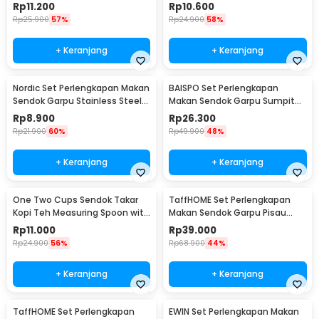
Spoon 5 PCS - S300
Spoon 5 PCS - S301
Rp
11.200
Rp
10.600
Rp
25.900
57%
Rp
24.900
58%
+ Keranjang
+ Keranjang
Nordic Set Perlengkapan Makan
BAISPO Set Perlengkapan
Sendok Garpu Stainless Steel
Makan Sendok Garpu Sumpit
Cutlery Set - XS-B014
Bambu Cutlery Set Winding -
Rp
8.900
Rp
26.300
EA025
Rp
21.900
60%
Rp
49.900
48%
+ Keranjang
+ Keranjang
One Two Cups Sendok Takar
TaffHOME Set Perlengkapan
Kopi Teh Measuring Spoon with
Makan Sendok Garpu Pisau
Clip - G166
Sumpit 8 PCS - EA02300
Rp
11.000
Rp
39.000
Rp
24.900
56%
Rp
68.900
44%
+ Keranjang
+ Keranjang
TaffHOME Set Perlengkapan
EWIN Set Perlengkapan Makan