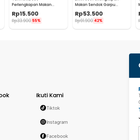
Perlengkapan Makan
Makan Sendok Garpu
t
Sendok Garpu Sumpit
dengan Holder Angsa Swan
Rp
15.500
Rp
53.500
Pouch Cutlery Set - T1
Rack - NP311
Rp
33.900
Rp
91.900
55%
42%
ook
Ikuti Kami
Tiktok
Instagram
Facebook