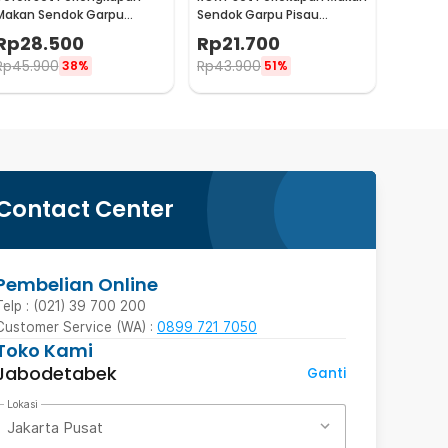
Makan Sendok Garpu
Sendok Garpu Pisau
Sumpit Sedotan dengan
Western Cutlery Set 4 PCS
Rp
28.500
Rp
21.700
Pouch - T5
- C24
Rp
45.900
Rp
43.900
38%
51%
Contact Center
Pembelian Online
Telp : (021) 39 700 200
Customer Service (WA) :
0899 721 7050
Toko Kami
Jabodetabek
Ganti
Lokasi
Jakarta Pusat