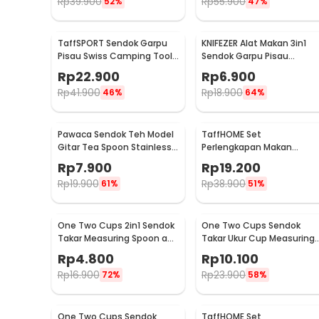
Rp
39.900
Rp
55.900
52%
47%
TaffSPORT Sendok Garpu
KNIFEZER Alat Makan 3in1
Pisau Swiss Camping Tools
Sendok Garpu Pisau
Pocket Knife EDC 5in1 -
Stainless Travel 20cm -
Rp
22.900
Rp
6.900
A008
HG1514
Rp
41.900
Rp
18.900
46%
64%
Pawaca Sendok Teh Model
TaffHOME Set
Gitar Tea Spoon Stainless
Perlengkapan Makan
Steel 304 12cm - RR-09
Sendok Garpu Bahan
Rp
7.900
Rp
19.200
Bambu Cutlery Set -
Rp
19.900
Rp
38.900
61%
51%
EA02510
One Two Cups 2in1 Sendok
One Two Cups Sendok
Takar Measuring Spoon and
Takar Ukur Cup Measuring
Coffee Tamper - G1120
Spoon 10 PCS - 16799
Rp
4.800
Rp
10.100
Rp
16.900
Rp
23.900
72%
58%
One Two Cups Sendok
TaffHOME Set