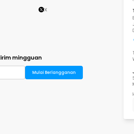
X
kirim mingguan
Mulai Berlangganan