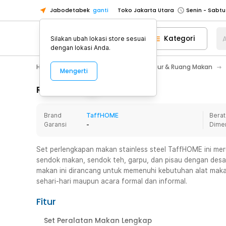
Jabodetabek
ganti
Toko Jakarta Utara
Toko Tangerang
Kategori
A
Silakan ubah lokasi store sesuai
Toko Cikupa
dengan lokasi Anda.
Pick n Go Jakarta Barat
Senin - J
Home Appliance
Perlengkapan Dapur & Ruang Makan
Mengerti
Pick n Go Bekasi
Senin - Jumat (08
Pick n Go Depok
Senin - Jumat (08
Rincian Produk
Toko Jakarta Pusat
Senin - Sabtu
Brand
TaffHOME
Berat
Toko Jakarta Barat
Senin - Sabtu
Garansi
-
Dime
Toko Jakarta Utara
Toko Tangerang
Set perlengkapan makan stainless steel TaffHOME ini meru
sendok makan, sendok teh, garpu, dan pisau dengan desa
Toko Cikupa
makan ini dirancang untuk memenuhi kebutuhan alat mak
Pick n Go Jakarta Barat
Senin - J
sehari-hari maupun acara formal dan informal.
Pick n Go Bekasi
Senin - Jumat (08
Fitur
Pick n Go Depok
Senin - Jumat (08
Set Peralatan Makan Lengkap