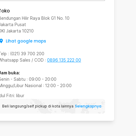
Toko
Bendungan Hilir Raya Blok G1 No. 10
Jakarta Pusat
DKI Jakarta
10210
Lihat google maps
Telp
:
(021) 39 700 200
Whatsapp Sales / COD
:
0896 135 222 00
Jam buka:
Senin - Sabtu
:
09:00
-
20:00
Minggu/Libur Nasional
:
12:00
-
20:00
Idul Fitri
: libur
Selengkapnya
Beli langsung/self pickup di kota lainnya