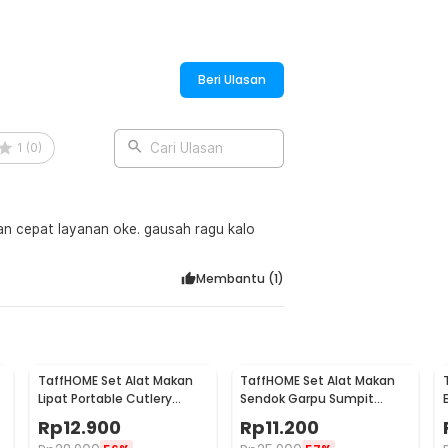
:
Beri Ulasan
1
(
0
)
Cari Ulasan
an cepat layanan oke. gausah ragu kalo
Membantu (
1
)
TaffHOME Set Alat Makan
TaffHOME Set Alat Makan
Lipat Portable Cutlery
Sendok Garpu Sumpit
g
Stainless Steel 410 - AOTU
Cutlery with Pouch -
Rp
12.900
Rp
11.200
CJ0091