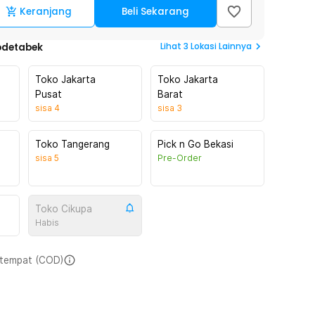
Keranjang
Beli Sekarang
Lihat
3
Lokasi Lainnya
odetabek
Toko Jakarta
Toko Jakarta
Pusat
Barat
sisa
4
sisa
3
Toko Tangerang
Pick n Go Bekasi
sisa
5
Pre-Order
Toko Cikupa
Habis
i tempat (COD)