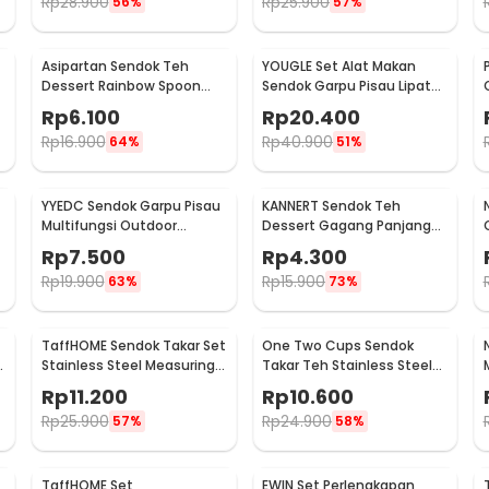
Rp
28.900
Rp
25.900
56%
57%
Asipartan Sendok Teh
YOUGLE Set Alat Makan
Dessert Rainbow Spoon
Sendok Garpu Pisau Lipat
Stainless Steel Bulat - A014
Cutlery Set 3 PCS - A009
Rp
6.100
Rp
20.400
Rp
16.900
Rp
40.900
64%
51%
YYEDC Sendok Garpu Pisau
KANNERT Sendok Teh
Multifungsi Outdoor
Dessert Gagang Panjang
Camping Spork EDC Tools -
Long Spoon Stainless Steel
Rp
7.500
Rp
4.300
LX708
- RR-11
Rp
19.900
Rp
15.900
63%
73%
TaffHOME Sendok Takar Set
One Two Cups Sendok
Stainless Steel Measuring
Takar Teh Stainless Steel
Spoon 5 PCS - S300
Measuring Spoon 5 PCS -
Rp
11.200
Rp
10.600
S301
Rp
25.900
Rp
24.900
57%
58%
TaffHOME Set
EWIN Set Perlengkapan