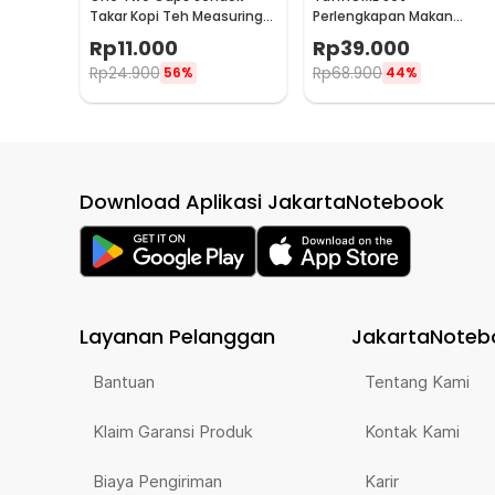
Takar Kopi Teh Measuring
Perlengkapan Makan
Spoon with Clip - G166
Sendok Garpu Pisau Sumpi
Rp
11.000
Rp
39.000
8 PCS - EA02300
Rp
24.900
Rp
68.900
56%
44%
Download Aplikasi JakartaNotebook
Layanan Pelanggan
JakartaNoteb
Bantuan
Tentang Kami
Klaim Garansi Produk
Kontak Kami
Biaya Pengiriman
Karir