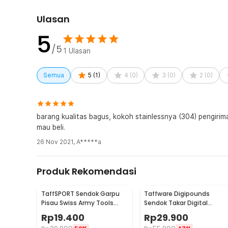
Rincian yang Anda dapatkan untuk pembelian produk ini
6 x Sendok
Ulasan
6 x Garpu
5
6 x Pisau
6 x Sendok Teh
/5
1
Ulasan
Semua
5
(
1
)
4
(
0
)
3
(
0
)
2
(
0
)
barang kualitas bagus, kokoh stainlessnya (304) pengirim
mau beli.
26 Nov 2021
,
A*****a
Produk Rekomendasi
TaffSPORT Sendok Garpu
Taffware Digipounds
Pisau Swiss Army Tools
Sendok Takar Digital
Knife EDC 6in1 - A007
Measuring Spoon 500g 0.1
Rp
19.400
Rp
29.900
- HM10