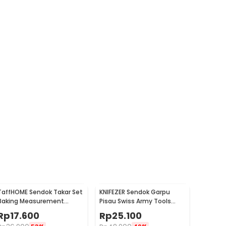
TaffHOME Sendok Takar Set
KNIFEZER Sendok Garpu
Baking Measurement
Pisau Swiss Army Tools
Spoon 0.62-15ml 6 PCS -
Knife EDC - A010
Rp
17.600
Rp
25.100
16752