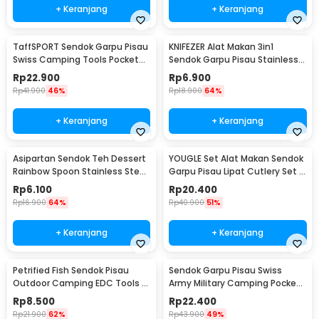
+ Keranjang
+ Keranjang
TaffSPORT Sendok Garpu Pisau
KNIFEZER Alat Makan 3in1
Swiss Camping Tools Pocket
Sendok Garpu Pisau Stainless
Knife EDC 5in1 - A008
Travel 20cm - HG1514
Rp
22.900
Rp
6.900
Rp
41.900
46%
Rp
18.900
64%
+ Keranjang
+ Keranjang
Asipartan Sendok Teh Dessert
YOUGLE Set Alat Makan Sendok
Rainbow Spoon Stainless Steel
Garpu Pisau Lipat Cutlery Set 3
Bulat - A014
PCS - A009
Rp
6.100
Rp
20.400
Rp
16.900
64%
Rp
40.900
51%
+ Keranjang
+ Keranjang
Petrified Fish Sendok Pisau
Sendok Garpu Pisau Swiss
Outdoor Camping EDC Tools -
Army Military Camping Pocket
LX709
Knife EDC 4 in 1 - A011
Rp
8.500
Rp
22.400
Rp
21.900
62%
Rp
43.900
49%