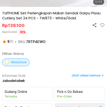
1 / 11
TaffHOME Set Perlengkapan Makan Sendok Garpu Pisau
Cutlery Set 24 PCS - TW873
-
White/Gold
Rp
139.100
Rp
212.900
35
%
•
SKU
7RTP4EWO
5
(
1
)
Pilihan Warna:
White/Gold
Lihat
Lokasi Lainnya
Informasi Stok:
Jabodetabek
Gudang Online
Pick n Go Bekasi
Tersedia
Pre-Order