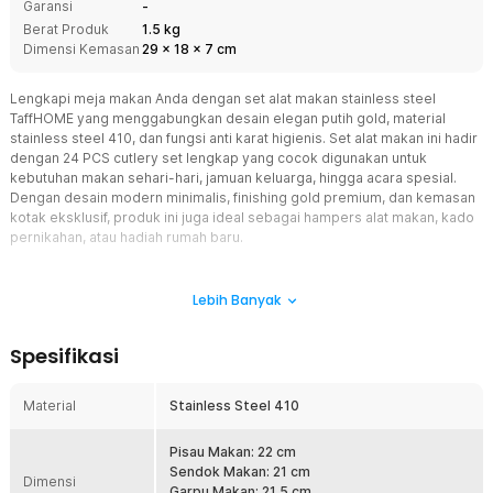
Garansi
-
Berat Produk
1.5 kg
Dimensi Kemasan
29
x
18
x
7
cm
Lengkapi meja makan Anda dengan set alat makan stainless steel
TaffHOME yang menggabungkan desain elegan putih gold, material
stainless steel 410, dan fungsi anti karat higienis. Set alat makan ini hadir
dengan 24 PCS cutlery set lengkap yang cocok digunakan untuk
kebutuhan makan sehari-hari, jamuan keluarga, hingga acara spesial.
Dengan desain modern minimalis, finishing gold premium, dan kemasan
kotak eksklusif, produk ini juga ideal sebagai hampers alat makan, kado
pernikahan, atau hadiah rumah baru.
Fitur
Lebih Banyak
Stainless Steel Anti Karat dan Higienis
Set alat makan ini menggunakan stainless steel 410 berkualitas
Spesifikasi
tinggi yang dikenal anti karat, kuat, dan tahan lama untuk
penggunaan jangka panjang. Material stainless steel food grade
membuat permukaan alat makan lebih higienis, tidak berpori, dan
Material
Stainless Steel 410
tidak mudah menyerap bau atau rasa makanan. Cocok digunakan
untuk berbagai jenis makanan seperti sup panas, steak, salad,
Pisau Makan: 22 cm
hingga hidangan berkuah, tanpa mengurangi kualitas dan kilapnya.
Sendok Makan: 21 cm
Dimensi
Sentuhan Elegan di Ruang Makan
Garpu Makan: 21.5 cm