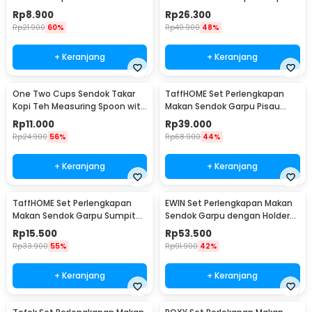
Cutlery Set - XS-B014
Bambu Cutlery Set Winding -
Rp
8.900
Rp
26.300
EA025
Rp
21.900
60%
Rp
49.900
48%
+ Keranjang
+ Keranjang
One Two Cups Sendok Takar
TaffHOME Set Perlengkapan
Kopi Teh Measuring Spoon with
Makan Sendok Garpu Pisau
Clip - G166
Sumpit 8 PCS - EA02300
Rp
11.000
Rp
39.000
Rp
24.900
56%
Rp
68.900
44%
+ Keranjang
+ Keranjang
TaffHOME Set Perlengkapan
EWIN Set Perlengkapan Makan
Makan Sendok Garpu Sumpit
Sendok Garpu dengan Holder
Pouch Cutlery Set - T1
Angsa Swan Rack - NP311
Rp
15.500
Rp
53.500
Rp
33.900
55%
Rp
91.900
42%
+ Keranjang
+ Keranjang