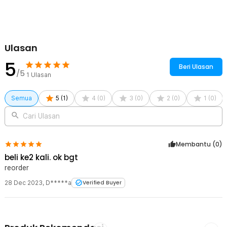
Kelengkapan Produk
Rincian yang Anda dapatkan untuk pembelian produk ini:
6 x Sendok Makan
6 x Sendok Teh
Ulasan
6 x Garpu
6 x Pisau
5
Beri Ulasan
/5
1
Ulasan
Semua
5
(
1
)
4
(
0
)
3
(
0
)
2
(
0
)
1
(
0
)
Cari Ulasan
Membantu (
0
)
beli ke2 kali. ok bgt
reorder
28 Dec 2023
,
D*****a
Verified Buyer