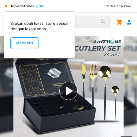
Jabodetabek
ganti
Order Tracking
Alat Kopi
Silakan ubah lokasi store sesuai
dengan lokasi Anda.
Mengerti