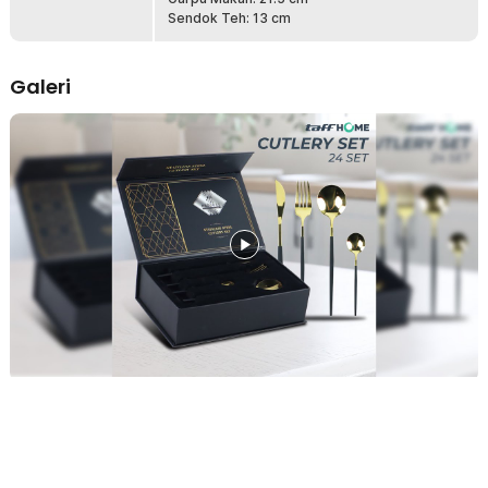
Mengusung desain alat makan elegan warna putih dan gold, set ini
Sendok Teh: 13 cm
mampu meningkatkan tampilan meja makan agar terlihat lebih
mewah dan estetik. Finishing gold premium pada sendok, garpu,
dan pisau memberikan kesan modern klasik yang cocok dipadukan
Galeri
dengan berbagai tema interior dapur dan ruang makan. Tidak hanya
fungsional, cutlery set elegan ini juga membuat setiap sajian
tampak lebih menarik dan berkelas.
Set Alat Makan Lengkap untuk Kebutuhan Harian
TaffHOME menghadirkan set alat makan lengkap 24 PCS yang
terdiri dari sendok makan, sendok teh, garpu, dan pisau dalam satu
paket praktis. Dengan komposisi lengkap, Anda tidak perlu
membeli alat makan stainless steel secara terpisah untuk
kebutuhan rumah tangga. Ideal digunakan untuk keluarga, jamuan
tamu, maupun penggunaan sehari-hari dengan tampilan yang
seragam dan rapi.
Cocok untuk Hampers dan Kado Spesial
Produk ini dikemas dalam kotak premium elegan yang aman dan
cantik, menjadikannya pilihan tepat sebagai hampers alat makan
eksklusif. Sangat cocok dijadikan kado pernikahan, hadiah
housewarming, atau bingkisan hari raya dengan kesan mewah dan
fungsional. Selain tampil menarik, kemasan alat makan premium
juga memudahkan penyimpanan dan menjaga produk tetap rapi.