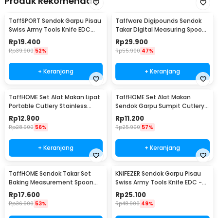
Produk Rekomendasi
TaffSPORT Sendok Garpu Pisau
Taffware Digipounds Sendok
Swiss Army Tools Knife EDC
Takar Digital Measuring Spoon
6in1 - A007
500g 0.1g - HM10
Rp
19.400
Rp
29.900
Rp
39.900
52%
Rp
55.900
47%
+ Keranjang
+ Keranjang
TaffHOME Set Alat Makan Lipat
TaffHOME Set Alat Makan
Portable Cutlery Stainless
Sendok Garpu Sumpit Cutlery
Steel 410 - AOTU
with Pouch - CJ0091
Rp
12.900
Rp
11.200
Rp
28.900
56%
Rp
25.900
57%
+ Keranjang
+ Keranjang
TaffHOME Sendok Takar Set
KNIFEZER Sendok Garpu Pisau
Baking Measurement Spoon
Swiss Army Tools Knife EDC -
0.62-15ml 6 PCS - 16752
A010
Rp
17.600
Rp
25.100
Rp
36.900
53%
Rp
48.900
49%