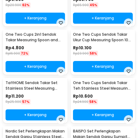
Rp
20.900
62%
Rp
65.900
45%
+ Keranjang
+ Keranjang
One Two Cups 2in1 Sendok
One Two Cups Sendok Takar
Takar Measuring Spoon and
Ukur Cup Measuring Spoon 10
Coffee Tamper - G1120
PCS - 16799
Rp
4.800
Rp
10.100
Rp
16.900
72%
Rp
23.900
58%
+ Keranjang
+ Keranjang
TaffHOME Sendok Takar Set
One Two Cups Sendok Takar
Stainless Steel Measuring
Teh Stainless Steel Measuring
Spoon 5 PCS - S300
Spoon 5 PCS - S301
Rp
11.200
Rp
10.600
Rp
25.900
57%
Rp
24.900
58%
+ Keranjang
+ Keranjang
Nordic Set Perlengkapan Makan
BAISPO Set Perlengkapan
Sendok Garpu Stainless Steel
Makan Sendok Garpu Sumpit