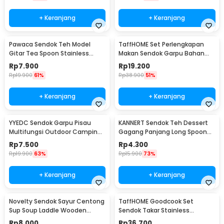
+ Keranjang
+ Keranjang
Pawaca Sendok Teh Model
TaffHOME Set Perlengkapan
Gitar Tea Spoon Stainless
Makan Sendok Garpu Bahan
Steel 304 12cm - RR-09
Bambu Cutlery Set - EA02510
Rp
7.900
Rp
19.200
Rp
19.900
61%
Rp
38.900
51%
+ Keranjang
+ Keranjang
YYEDC Sendok Garpu Pisau
KANNERT Sendok Teh Dessert
Multifungsi Outdoor Camping
Gagang Panjang Long Spoon
Spork EDC Tools - LX708
Stainless Steel - RR-11
Rp
7.500
Rp
4.300
Rp
19.900
63%
Rp
15.900
73%
+ Keranjang
+ Keranjang
Novelty Sendok Sayur Centong
TaffHOME Goodcook Set
Sup Soup Laddle Wooden
Sendok Takar Stainless
Spoon - RR-20
Measuring Spoon 8 PCS - 167
Rp
8.000
Rp
36.700