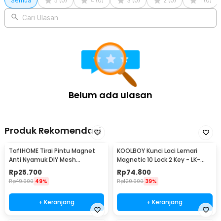
Semua
5
(
0
)
4
(
0
)
3
(
0
)
2
(
0
)
1
(
0
)
Cari Ulasan
Belum ada ulasan
Produk Rekomendasi
TaffHOME Tirai Pintu Magnet
KOOLBOY Kunci Laci Lemari
Anti Nyamuk DIY Mesh
Magnetic 10 Lock 2 Key - LK-
Polyester 100x210cm - HW25
002-KB
Rp
25.700
Rp
74.800
Rp
49.900
49%
Rp
120.900
39%
+ Keranjang
+ Keranjang