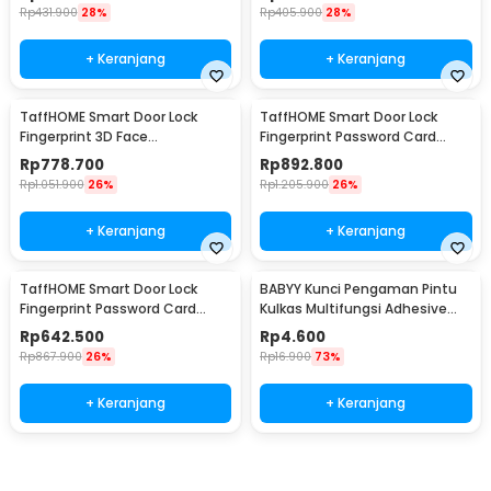
Rp
431.900
28%
Rp
405.900
28%
+ Keranjang
+ Keranjang
TaffHOME Smart Door Lock
TaffHOME Smart Door Lock
Fingerprint 3D Face
Fingerprint Password Card
Recognition Card Eques - A1
Waterproof IP66 Double Sided
Rp
778.700
Rp
892.800
- G23
Rp
1.051.900
26%
Rp
1.205.900
26%
+ Keranjang
+ Keranjang
TaffHOME Smart Door Lock
BABYY Kunci Pengaman Pintu
Fingerprint Password Card
Kulkas Multifungsi Adhesive
Waterproof IP66 Single Sided -
Lock 2 PCS - BB7
Rp
642.500
Rp
4.600
G23
Rp
867.900
26%
Rp
16.900
73%
+ Keranjang
+ Keranjang
Ingatkan Saya