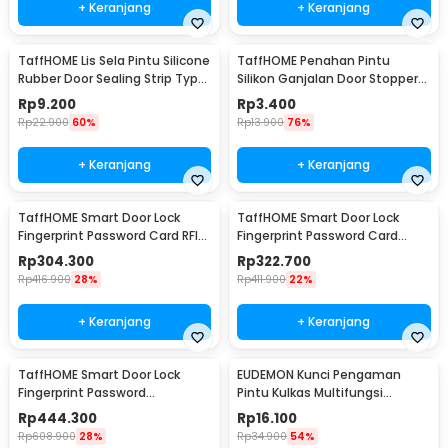
+ Keranjang
+ Keranjang
TaffHOME Lis Sela Pintu Silicone
TaffHOME Penahan Pintu
Rubber Door Sealing Strip Type
Silikon Ganjalan Door Stopper
H 1M 12mm - TP40
Size S 1 PCS - T01
Rp
9.200
Rp
3.400
Rp
22.900
60%
Rp
13.900
76%
+ Keranjang
+ Keranjang
TaffHOME Smart Door Lock
TaffHOME Smart Door Lock
Fingerprint Password Card RFID
Fingerprint Password Card
Alarm - XR24
Alarm - XR25
Rp
304.300
Rp
322.700
Rp
416.900
28%
Rp
411.900
22%
+ Keranjang
+ Keranjang
TaffHOME Smart Door Lock
EUDEMON Kunci Pengaman
Fingerprint Password
Pintu Kulkas Multifungsi
Bluetooth Card TTLock - A3F
Adhesive Safety Lock - F3Q
Rp
444.300
Rp
16.100
Rp
608.900
28%
Rp
34.900
54%