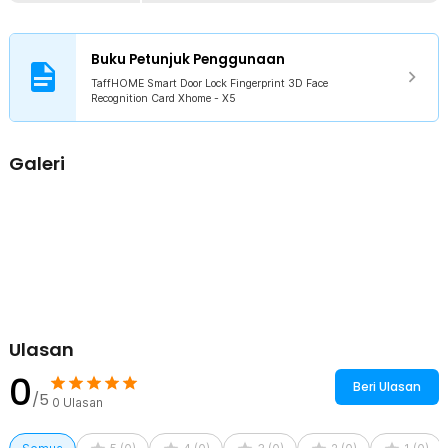
darurat atau mengisi daya menggunakan kabel Micro USB. Sistem
ini dirancang agar tetap bisa diakses dalam kondisi darurat tanpa
mengorbankan keamanan.
Buku Petunjuk Penggunaan
TaffHOME Smart Door Lock Fingerprint 3D Face
Kelengkapan Produk
Recognition Card Xhome - X5
Rincian yang Anda dapatkan untuk pembelian produk ini:
1 x Smart Door Lock Unit Indoor
Galeri
1 x Smart Door Lock Unit Outdoor
1 x Baterai YC04 4200 mAh
1 x Set Baut Smart Door Unit
1 x Mortise Pintu
1 x Set Sekrup Sistem Pengunci
1 x Bracket Besi
1 x Bracket Plastik
2 x Kartu Akses
2 x Kunci Fisik Pintu
1 x Kabel USB Type C
1 x Panduan Penggunaan
Ulasan
0
Beri Ulasan
/5
0
Ulasan