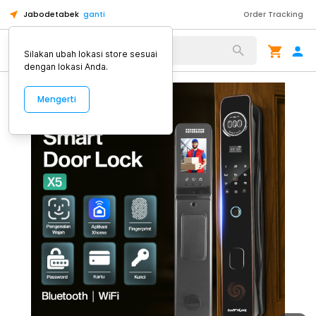
Jabodetabek
ganti
Order Tracking
Alat Kopi
Silakan ubah lokasi store sesuai
dengan lokasi Anda.
Mengerti