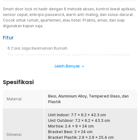
Smart door lock ini hadir dengan 6 metode akses, kontrol lewat aplikasi,
sensor cepat, enkripsi password, alarm anti-maling, dan solusi darurat.
Cocok untuk rumah, apartemen, atau hotel. Praktis, aman, dan siap
digunakan kapan saja.
Fitur
6 Cara Jaga Keamanan Rumah
Tak perlu repot mencari kunci fisik, smart door lock ini mendukung
enam metode akses: face recognition, fingerprint, aplikasi Xhome,
Lebih Banyak
password, kartu, dan kunci manual. Anda bisa membuka dan
mengunci pintu dengan mudah, cepat, dan aman sesuai preferensi.
Makin Praktis dengan Face Recognition
Spesifikasi
Teknologi pengenalan wajah memungkinkan Anda membuka pintu
tanpa menyentuh apapun. Sistem ini dapat mendeteksi wajah dalam
Besi, Aluminium Alloy, Tempered Glass, dan
berbagai kondisi pencahayaan dan sudut, sehingga tetap responsif
Material
Plastik
meski Anda memakai masker atau kacamata.
Kontrol Kunci dengan Aplikasi
Unit Indoor: 7.7 x 6.2 x 42.3 cm
Aplikasi Xhome memberi Anda kendali penuh atas pintu, buka tutup
Unit Outdoor: 7.2 x 6.2 x 43.3 cm
kunci, ubah password, dan kirimkan password sementara ke tamu
Mortise: 2.4 x 9 x 24 cm
atau keluarga hanya dengan satu klik. Semua bisa dilakukan dari
Bracket Besi: 3 x 24 cm
Dimensi
jarak jauh, langsung dari smartphone Anda.
Bracket Plastik: 2.9 x 2.9 x 25.4 cm