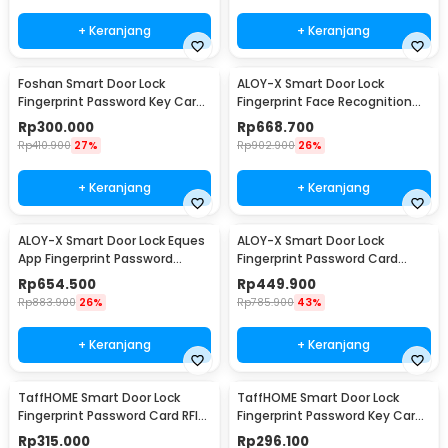
+ Keranjang
+ Keranjang
Foshan Smart Door Lock
ALOY-X Smart Door Lock
Fingerprint Password Key Card
Fingerprint Face Recognition
- M20
Password Card - A2
Rp
300.000
Rp
668.700
Rp
410.900
27%
Rp
902.900
26%
+ Keranjang
+ Keranjang
ALOY-X Smart Door Lock Eques
ALOY-X Smart Door Lock
App Fingerprint Password
Fingerprint Password Card
Digital Display - A4
Digital Display Eques - CS18
Rp
654.500
Rp
449.900
Rp
883.900
26%
Rp
785.900
43%
+ Keranjang
+ Keranjang
TaffHOME Smart Door Lock
TaffHOME Smart Door Lock
Fingerprint Password Card RFID
Fingerprint Password Key Card
Alarm - H1-XG
Alarm - K13-1-J
Rp
315.000
Rp
296.100