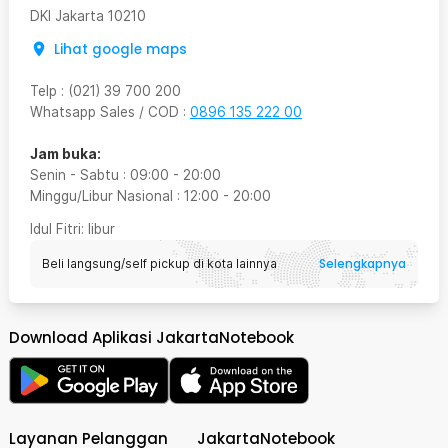
DKI Jakarta
10210
Lihat google maps
Telp
:
(021) 39 700 200
Whatsapp Sales / COD
:
0896 135 222 00
Jam buka:
Senin - Sabtu
:
09:00
-
20:00
Minggu/Libur Nasional
:
12:00
-
20:00
Idul Fitri
: libur
Selengkapnya
Beli langsung/self pickup di kota lainnya
Download Aplikasi JakartaNotebook
Layanan Pelanggan
JakartaNotebook