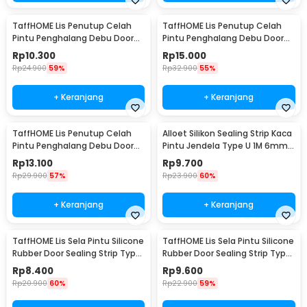
TaffHOME Lis Penutup Celah
TaffHOME Lis Penutup Celah
Pintu Penghalang Debu Door
Pintu Penghalang Debu Door
Bottom Seal 25mmx5M -
Bottom Seal 45mmx5M -
Rp
10.300
Rp
15.000
EACC25
EACC25
Rp
24.900
59%
Rp
32.900
55%
+ Keranjang
+ Keranjang
TaffHOME Lis Penutup Celah
Alloet Silikon Sealing Strip Kaca
Pintu Penghalang Debu Door
Pintu Jendela Type U 1M 6mm -
Bottom Seal 35mmx5M -
TP40
Rp
13.100
Rp
9.700
EACC25
Rp
29.900
57%
Rp
23.900
60%
+ Keranjang
+ Keranjang
TaffHOME Lis Sela Pintu Silicone
TaffHOME Lis Sela Pintu Silicone
Rubber Door Sealing Strip Type
Rubber Door Sealing Strip Type
H 1M 6mm - TP40
H 1M 10mm - TP40
Rp
8.400
Rp
9.600
Rp
20.900
60%
Rp
22.900
59%