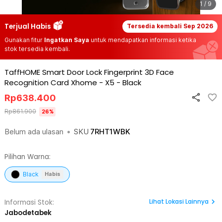
1 / 9
Terjual Habis
Tersedia kembali
Sep 2026
Gunakan fitur
Ingatkan Saya
untuk mendapatkan informasi ketika
stok tersedia kembali.
TaffHOME Smart Door Lock Fingerprint 3D Face
Recognition Card Xhome - X5
-
Black
Rp
638.400
Rp
861.900
26
%
Belum ada ulasan
•
SKU
7RHT1WBK
Pilihan Warna:
Black
Habis
Lihat
Lokasi Lainnya
Informasi Stok:
Jabodetabek