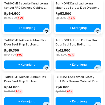
TaffHOME Security Kunci Lemari
TaffHOME Kunci Laci Lemari
Sensor RFID Keyless Cabinet
Magnetic Safety Kids Drawer 8
Door Lock - SCRFID
Lock 2 Key - LK-004-KB
Rp
64.600
Rp
63.600
Rp
106.900
40%
Rp
105.900
40%
+ Keranjang
+ Keranjang
TaffHOME Lakban Rubber Flex
TaffHOME Lakban Rubber Flex
Door Seal Strip Bottom
Door Seal Strip Bottom
Waterproof 25mmx5M - TP39
Waterproof 35mmx5M - TP39
Rp
10.300
Rp
12.500
Rp
24.900
59%
Rp
28.900
57%
+ Keranjang
+ Keranjang
TaffHOME Lakban Rubber Flex
GL Kunci Laci Lemari Safety
Door Seal Strip Bottom
Lock Kids Drawer Cabinet Door
Waterproof 45mmx5M - TP39
- LG27
Rp
14.800
Rp
6.800
Rp
31.900
54%
Rp
17.900
63%
+ Keranjang
+ Keranjang