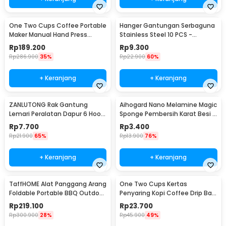
One Two Cups Coffee Portable
Hanger Gantungan Serbaguna
Maker Manual Hand Press
Stainless Steel 10 PCS -
Espresso 300ml - T35066
M127105
Rp
189.200
Rp
9.300
Rp
286.900
35%
Rp
22.900
60%
+ Keranjang
+ Keranjang
ZANLUTONG Rak Gantung
Aihogard Nano Melamine Magic
Lemari Peralatan Dapur 6 Hook
Sponge Pembersih Karat Besi -
Besi - 2137
CW62
Rp
7.700
Rp
3.400
Rp
21.900
65%
Rp
13.900
76%
+ Keranjang
+ Keranjang
TaffHOME Alat Panggang Arang
One Two Cups Kertas
Foldable Portable BBQ Outdoor
Penyaring Kopi Coffee Drip Bag
Grill Stove - HWSK77
Paper Filter 50PCS - T111
Rp
219.100
Rp
23.700
Rp
300.900
28%
Rp
45.900
49%