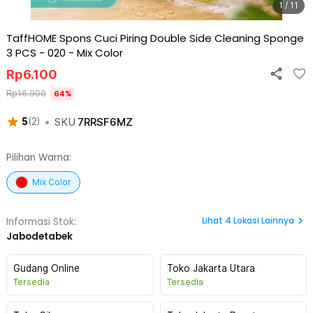
1 / 11
TaffHOME Spons Cuci Piring Double Side Cleaning Sponge
3 PCS - 020
-
Mix Color
Rp
6.100
Rp
16.900
64
%
•
SKU
7RRSF6MZ
5
(
2
)
Pilihan Warna:
Mix Color
Lihat
4
Lokasi Lainnya
Informasi Stok:
Jabodetabek
Gudang Online
Toko Jakarta Utara
Tersedia
Tersedia