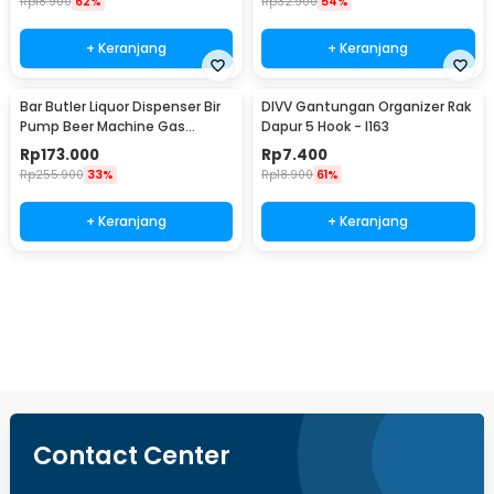
Rp
18.900
62%
Rp
32.900
54%
+ Keranjang
+ Keranjang
Bar Butler Liquor Dispenser Bir
DIVV Gantungan Organizer Rak
Pump Beer Machine Gas
Dapur 5 Hook - I163
Station 900ml - P-36
Rp
173.000
Rp
7.400
Rp
255.900
33%
Rp
18.900
61%
+ Keranjang
+ Keranjang
Beli Sekarang
Contact Center