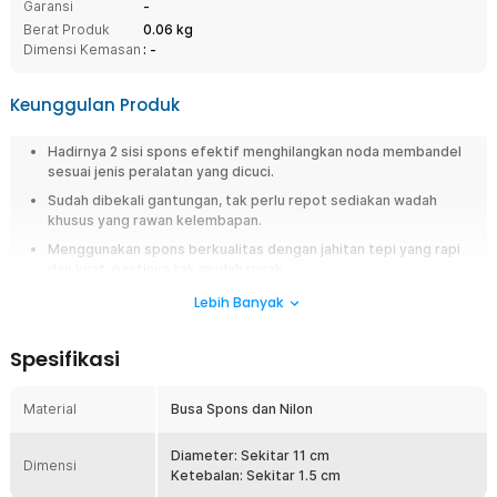
Garansi
-
Berat Produk
0.06 kg
Dimensi Kemasan
: -
Keunggulan Produk
Hadirnya 2 sisi spons efektif menghilangkan noda membandel
sesuai jenis peralatan yang dicuci.
Sudah dibekali gantungan, tak perlu repot sediakan wadah
khusus yang rawan kelembapan.
Menggunakan spons berkualitas dengan jahitan tepi yang rapi
dan kuat, pastinya tak mudah rusak.
Dengan diameter 11 cm, mencuci piring jadi lebih menyeluruh,
Lebih Banyak
mudah, dan efisien.
Spesifikasi
Overview
Spons cuci piring biasa cepat rusak, mudah sobek, dan sulit dikeringkan,
Material
Busa Spons dan Nilon
membuatnya jadi sarang bakteri. Spons cuci piring dari TaffHOME hadir
dengan bahan lebih kuat, 2 sisi pembersih, serta pengait gantung agar
tetap kering dan higienis. Dengan diameter 11 cm, spons ini nyaman
Diameter: Sekitar 11 cm
Dimensi
digenggam, memudahkan Anda mencuci piring lebih efektif tanpa repot
Ketebalan: Sekitar 1.5 cm
mengganti spons terlalu sering.