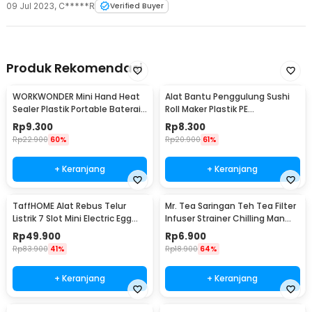
09 Jul 2023
,
C*****R
Verified Buyer
Produk Rekomendasi
WORKWONDER Mini Hand Heat
Alat Bantu Penggulung Sushi
Sealer Plastik Portable Baterai
Roll Maker Plastik PE
AA - LX2000A
22x20.5x0.1cm - E1119
Rp
9.300
Rp
8.300
Rp
22.900
60%
Rp
20.900
61%
+ Keranjang
+ Keranjang
TaffHOME Alat Rebus Telur
Mr. Tea Saringan Teh Tea Filter
Listrik 7 Slot Mini Electric Egg
Infuser Strainer Chilling Man
Cooker 350W - YS-203
Silicon - MR03
Rp
49.900
Rp
6.900
Rp
83.900
41%
Rp
18.900
64%
+ Keranjang
+ Keranjang