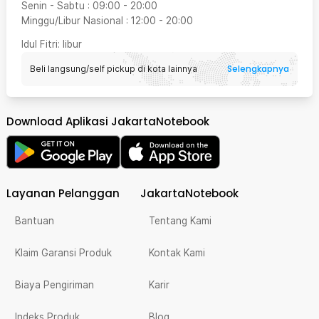
Senin - Sabtu
:
09:00
-
20:00
Minggu/Libur Nasional
:
12:00
-
20:00
Idul Fitri
: libur
Selengkapnya
Beli langsung/self pickup di kota lainnya
Download Aplikasi JakartaNotebook
Layanan Pelanggan
JakartaNotebook
Bantuan
Tentang Kami
Klaim Garansi Produk
Kontak Kami
Biaya Pengiriman
Karir
Indeks Produk
Blog