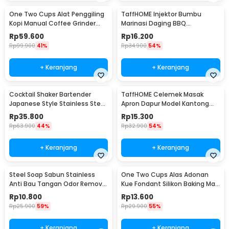
One Two Cups Alat Penggiling
TaffHOME Injektor Bumbu
Kopi Manual Coffee Grinder
Marinasi Daging BBQ
Portable - WFCG9800
Seasoning Injector - HC117
Rp
59.600
Rp
16.200
Rp
99.900
41%
Rp
34.900
54%
+ Keranjang
+ Keranjang
Cocktail Shaker Bartender
TaffHOME Celemek Masak
Japanese Style Stainless Steel
Apron Dapur Model Kantong
200ml
Pola Spatula - JJ41
Rp
35.800
Rp
15.300
Rp
63.900
44%
Rp
32.900
54%
+ Keranjang
+ Keranjang
Steel Soap Sabun Stainless
One Two Cups Alas Adonan
Anti Bau Tangan Odor Remove
Kue Fondant Silikon Baking Mat
- HW071
Anti Slip - JJ3873
Rp
10.800
Rp
13.600
Rp
25.900
59%
Rp
29.900
55%
+ Keranjang
+ Keranjang