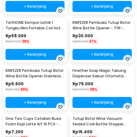
+ Keranjang
+ Keranjang
TaffHOME Kompor Listrik 1
KNIFEZER Pembuka Tutup Botol
Tungku Mini Portable Coil Hot
Wine Bottle Opener - TYK-
Plate 500W - C1-1000-03
074B
Rp
58.000
Rp
30.000
Rp
92.900
38%
Rp
55.900
47%
+ Keranjang
+ Keranjang
KNIFEZER Pembuka Tutup Botol
Finether Soap Magic Tabung
Wine Bottle Opener Stainless
Dispenser Sabun Otomatis
Steel - WS01
400ml - AD-03
Rp
5.600
Rp
75.000
Rp
15.900
65%
Rp
120.900
38%
+ Keranjang
+ Keranjang
One Two Cups Cetakan Busa
Tutup Botol Wine Vacuum
Foam Kopi Latte Art 16 PCS -
Sealed Cork Bottle Stopper
JJYE01
Stainless Steel - G94529
Rp
7.200
Rp
15.400