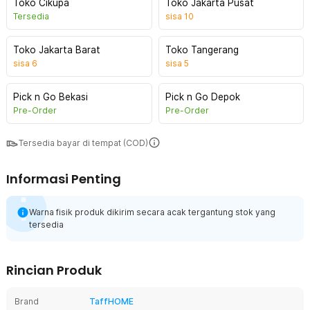
Toko Cikupa
Toko Jakarta Pusat
Tersedia
sisa
10
Toko Jakarta Barat
Toko Tangerang
sisa
6
sisa
5
Pick n Go Bekasi
Pick n Go Depok
Pre-Order
Pre-Order
Tersedia bayar di tempat (COD)
Informasi Penting
Warna fisik produk dikirim secara acak tergantung stok yang
tersedia
Rincian Produk
Brand
TaffHOME