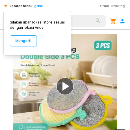
Jabodetabek
ganti
Order Tracking
Alat Kopi
Silakan ubah lokasi store sesuai
dengan lokasi Anda.
Mengerti