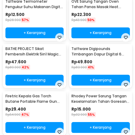
Taffware Termometer
OVE Sarung Tangan Oven
Pengukur Suhu Makanan Digital
Tahan Panas Masak Heat
Daging Kopi Susu - TP101
Resistant Gloves - 540F
Rp
12.500
Rp
22.300
Rp
28.900
57%
Rp
43.900
50%
+ Keranjang
+ Keranjang
BATHE PROJECT Sikat
Taffware Digipounds
Pembersih Elektrik 5in1 Magic
Timbangan Dapur Digital 6
Brush Rechargeable - WQ8110
Satuan 1kg 0.1g - i2000
Rp
47.600
Rp
49.800
Rp
80.900
42%
Rp
83.900
41%
+ Keranjang
+ Keranjang
Firetric Kepala Gas Torch
Rhodey Power Sarung Tangan
Butane Portable Flame Gun
Keselamatan Tahan Goresan
Adjustable - 807
Pisau - EN388
Rp
29.400
Rp
15.000
Rp
54.900
47%
Rp
32.900
55%
+ Keranjang
+ Keranjang