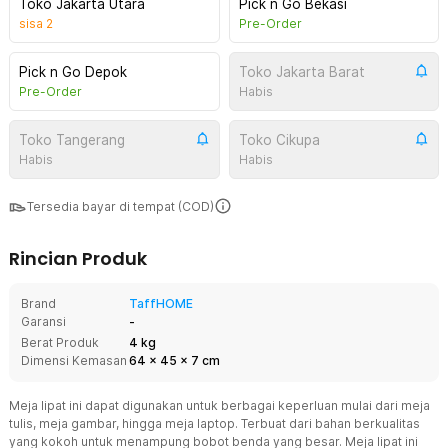
Toko Jakarta Utara
Pick n Go Bekasi
sisa
2
Pre-Order
Pick n Go Depok
Toko Jakarta Barat
Pre-Order
Habis
Toko Tangerang
Toko Cikupa
Habis
Habis
Tersedia bayar di tempat (COD)
Rincian Produk
Brand
TaffHOME
Garansi
-
Berat Produk
4 kg
Dimensi Kemasan
64
x
45
x
7
cm
Meja lipat ini dapat digunakan untuk berbagai keperluan mulai dari meja
tulis, meja gambar, hingga meja laptop. Terbuat dari bahan berkualitas
yang kokoh untuk menampung bobot benda yang besar. Meja lipat ini