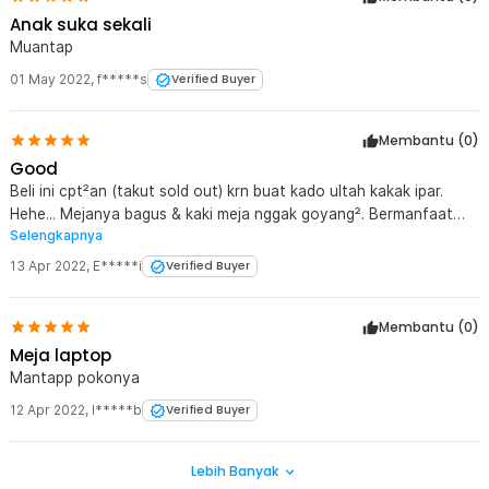
Anak suka sekali
Muantap
01 May 2022
,
f*****s
Verified Buyer
Membantu (
0
)
Good
Beli ini cpt²an (takut sold out) krn buat kado ultah kakak ipar.
Hehe... Mejanya bagus & kaki meja nggak goyang². Bermanfaat
Selengkapnya
bgt.
13 Apr 2022
,
E*****i
Verified Buyer
Membantu (
0
)
Meja laptop
Mantapp pokonya
12 Apr 2022
,
I*****b
Verified Buyer
Lebih Banyak