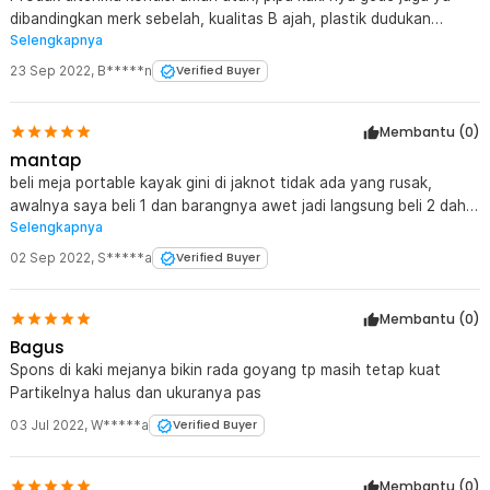
dibandingkan merk sebelah, kualitas B ajah, plastik dudukan
Selengkapnya
HP/Gelas tidak merekat alias mudah lepas, untuk finishing
lumayan rapih dan bobot ringan..
23 Sep 2022
,
B*****n
Verified Buyer
Membantu (
0
)
mantap
beli meja portable kayak gini di jaknot tidak ada yang rusak,
awalnya saya beli 1 dan barangnya awet jadi langsung beli 2 dah
Selengkapnya
buat ibu sama adik, sukses selalu jaknot!
02 Sep 2022
,
S*****a
Verified Buyer
Membantu (
0
)
Bagus
Spons di kaki mejanya bikin rada goyang tp masih tetap kuat
Partikelnya halus dan ukuranya pas
03 Jul 2022
,
W*****a
Verified Buyer
Membantu (
0
)