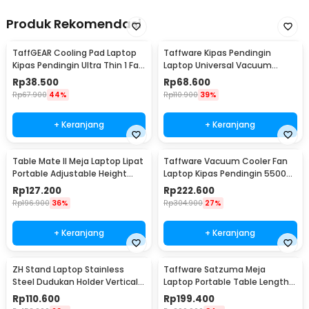
Produk Rekomendasi
TaffGEAR Cooling Pad Laptop
Taffware Kipas Pendingin
Kipas Pendingin Ultra Thin 1 Fan
Laptop Universal Vacuum
14 Inch - V19
Cooler 3000RPM 2W 5V - ICE
Rp
38.500
Rp
68.600
FANIII
Rp
67.900
44%
Rp
110.900
39%
+ Keranjang
+ Keranjang
Table Mate II Meja Laptop Lipat
Taffware Vacuum Cooler Fan
Portable Adjustable Height
Laptop Kipas Pendingin 5500
51x39.5cm - TM2
RPM 5V - LC06
Rp
127.200
Rp
222.600
Rp
196.900
36%
Rp
304.900
27%
+ Keranjang
+ Keranjang
ZH Stand Laptop Stainless
Taffware Satzuma Meja
Steel Dudukan Holder Vertical
Laptop Portable Table Length
Gravity - ZH005
42x26cm - Z19
Rp
110.600
Rp
199.400