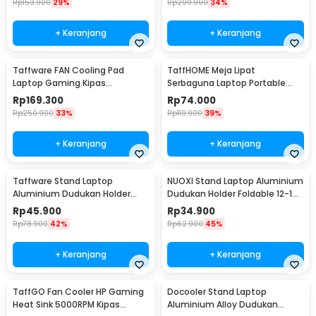
Rp
153.900
29%
Rp
299.900
34%
+ Keranjang
+ Keranjang
Taffware FAN Cooling Pad
TaffHOME Meja Lipat
Laptop Gaming Kipas
Serbaguna Laptop Portable
Pendingin 5 Fan 17 Inch - K5
Desk Minimalist Design - BO60
Rp
169.300
Rp
74.000
Rp
250.900
33%
Rp
119.900
39%
+ Keranjang
+ Keranjang
Taffware Stand Laptop
NUOXI Stand Laptop Aluminium
Aluminium Dudukan Holder
Dudukan Holder Foldable 12-17
Foldable Portable - IV012
Inch - N3
Rp
45.900
Rp
34.900
Rp
78.900
42%
Rp
62.900
45%
+ Keranjang
+ Keranjang
TaffGO Fan Cooler HP Gaming
Docooler Stand Laptop
Heat Sink 5000RPM Kipas
Aluminium Alloy Dudukan