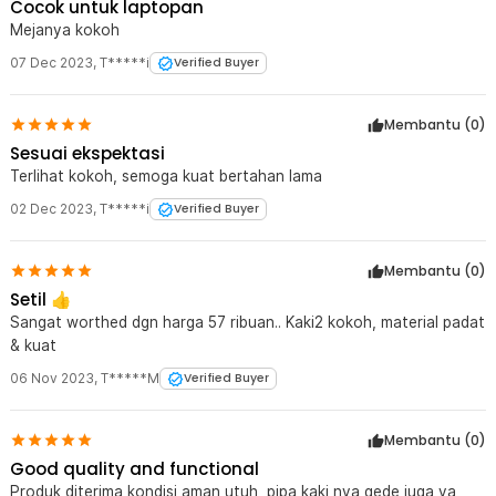
Cocok untuk laptopan
Rincian yang Anda dapatkan untuk pembelian produk ini:
Mejanya kokoh
1 x TaffHOME Stand Meja Laptop Lipat Foldable Notebook Desk
Table - BC60
07 Dec 2023
,
T*****i
Verified Buyer
Membantu (
0
)
Sesuai ekspektasi
Terlihat kokoh, semoga kuat bertahan lama
02 Dec 2023
,
T*****i
Verified Buyer
Membantu (
0
)
Setil 👍
Sangat worthed dgn harga 57 ribuan.. Kaki2 kokoh, material padat
& kuat
06 Nov 2023
,
T*****M
Verified Buyer
Membantu (
0
)
Good quality and functional
Produk diterima kondisi aman utuh, pipa kaki nya gede juga ya