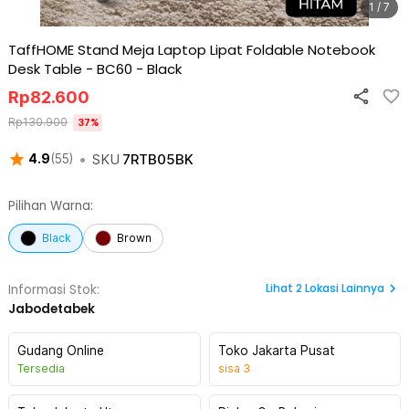
1 / 7
TaffHOME Stand Meja Laptop Lipat Foldable Notebook
Desk Table - BC60
-
Black
Rp
82.600
Rp
130.900
37
%
•
SKU
7RTB05BK
4.9
(
55
)
Pilihan Warna:
Black
Brown
Lihat
2
Lokasi Lainnya
Informasi Stok:
Jabodetabek
Gudang Online
Toko Jakarta Pusat
Tersedia
sisa
3