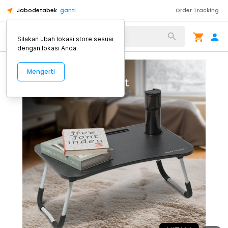
Jabodetabek
ganti
Order Tracking
Alat Kopi
Silakan ubah lokasi store sesuai
dengan lokasi Anda.
Mengerti