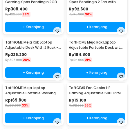
Gaming Kipas Pendingin RGB 2
Kipas Pendingin 2 Fan with
Fan 18 Inch - X500
Knob Speed - Q100
Rp
308.400
Rp
92.600
Rp
422.900
28%
Rp
143.900
36%
+ Keranjang
+ Keranjang
TaffHOME Meja Rak Laptop
TaffHOME Meja Rak Laptop
Adjustable Desk With 2 Rack -
Adjustable Portable Desk with 1
ND03
Rack - ND03
Rp
225.200
Rp
154.800
Rp
308.900
28%
Rp
194.900
21%
+ Keranjang
+ Keranjang
TaffHOME Meja Laptop
TaffGEAR Fan Cooler HP
Adjustable Portable Working
Gaming Adjustable 5000RPM
Desk 3 Layer 60x40cm - ND04
Kipas Pendingin 5V - G6
Rp
169.800
Rp
15.100
Rp
251.900
33%
Rp
32.900
55%
+ Keranjang
+ Keranjang