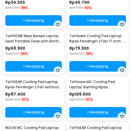
Pendingin 5V - H-15
Holder Foldable 7 Level - N7
Rp
34.300
Rp
45.700
Rp
52.900
36%
Rp
77.900
42%
+ Keranjang
+ Keranjang
TaffHOME Meja Belajar Laptop
Taffware Cooling Pad Laptop
Lipat Portable Desk with Bottle
Kipas Pendingin 2 Fan 17 Inch -
Hole - L62
N99
Rp
69.900
Rp
79.300
Rp
113.900
39%
Rp
126.900
38%
+ Keranjang
+ Keranjang
TaffGEAR Cooling Pad Laptop
Taffware MC Cooling Pad
Kipas Pendingin 2 Fan without
Laptop Gaming Kipas
Knob Speed - Q100
Pendingin 6 Fan 15.6 Inch - Q3
Rp
87.400
Rp
109.600
Rp
137.900
37%
Rp
173.900
37%
+ Keranjang
+ Keranjang
NUOXI MC Cooling Pad Laptop
TaffGEAR Cooling Pad Laptop