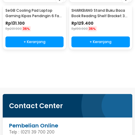
SeGB Cooling Pad Laptop
SHARKBANG Stand Buku Baca
Gaming Kipas Pendingin 6 Fan
Book Reading Shelf Bracket 360
17 Inch - S6
Degree - YL-811
Rp
131.100
Rp
129.400
Rp
201.900
36%
Rp
199.900
36%
+ Keranjang
+ Keranjang
Beli Sekarang
Contact Center
Pembelian Online
Telp : (021) 39 700 200