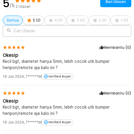
5
Beri Ulasan
/5
2
Ulasan
Semua
5
(
2
)
4
(
0
)
3
(
0
)
2
(
0
)
1
(
0
)
Cari Ulasan
Membantu (
0
)
Okesip
Kecil bgt, diameter hanya 5mm, lebih cocok utk bumper
henpon/remote aja kalo ini ?
19 Jun 2024
,
T*****M
Verified Buyer
Membantu (
0
)
Okesip
Kecil bgt, diameter hanya 5mm, lebih cocok utk bumper
henpon/remote aja kalo ini ?
19 Jun 2024
,
T*****M
Verified Buyer