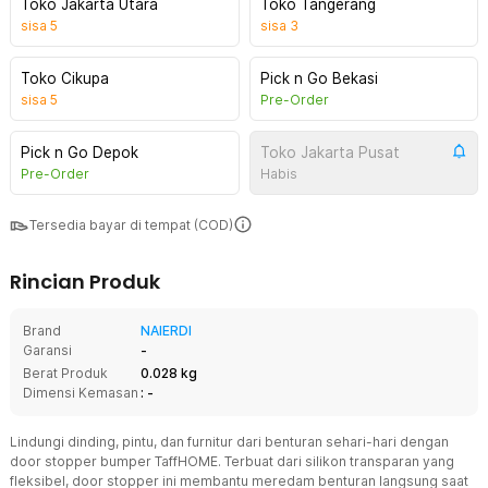
Toko Jakarta Utara
Toko Tangerang
sisa
5
sisa
3
Toko Cikupa
Pick n Go Bekasi
sisa
5
Pre-Order
Pick n Go Depok
Toko Jakarta Pusat
Pre-Order
Habis
Tersedia bayar di tempat (COD)
Rincian Produk
Brand
NAIERDI
Garansi
-
Berat Produk
0.028 kg
Dimensi Kemasan
: -
Lindungi dinding, pintu, dan furnitur dari benturan sehari-hari dengan
door stopper bumper TaffHOME. Terbuat dari silikon transparan yang
fleksibel, door stopper ini membantu meredam benturan langsung saat