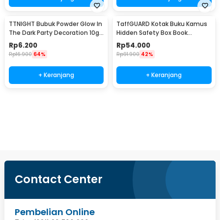
TTNIGHT Bubuk Powder Glow In
TaffGUARD Kotak Buku Kamus
The Dark Party Decoration 10g
Hidden Safety Box Book
- T01
Password Lock Size S - KB-10P
Rp
6.200
Rp
54.000
Rp
16.900
64%
Rp
91.900
42%
+ Keranjang
+ Keranjang
Beli Sekarang
Contact Center
Pembelian Online