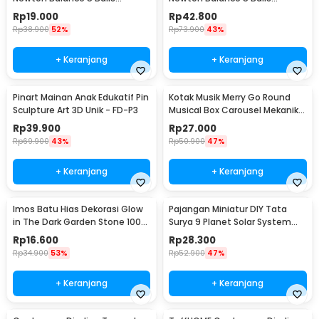
Stainless Steel Model T S -
Stainless Steel Model T L -
Rp
19.000
Rp
42.800
LX013
LX013
Rp
38.900
52%
Rp
73.900
43%
+ Keranjang
+ Keranjang
Pinart Mainan Anak Edukatif Pin
Kotak Musik Merry Go Round
Sculpture Art 3D Unik - FD-P3
Musical Box Carousel Mekanikal
- HD-Y02
Rp
39.900
Rp
27.000
Rp
69.900
43%
Rp
50.900
47%
+ Keranjang
+ Keranjang
Imos Batu Hias Dekorasi Glow
Pajangan Miniatur DIY Tata
in The Dark Garden Stone 100
Surya 9 Planet Solar System
PCS - HC0043
Planetary - 2135
Rp
16.600
Rp
28.300
Rp
34.900
53%
Rp
52.900
47%
+ Keranjang
+ Keranjang