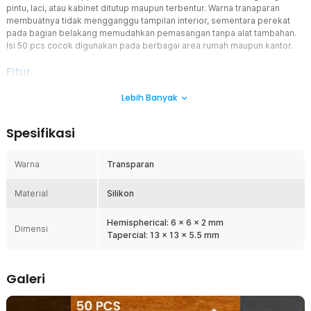
pintu, laci, atau kabinet ditutup maupun terbentur. Warna tranaparan
membuatnya tidak mengganggu tampilan interior, sementara perekat
pada bagian belakang memudahkan pemasangan tanpa alat tambahan.
Isi 50 pcs cocok digunakan pada berbagai area rumah maupun kantor.
Fitur
Lindungi Dinding dari Benturan
Lebih Banyak
Dibuat khusus untuk melapisi dinding, wall stopper bumper ini
dapat meredam benturan dari handle saat pintu dibuka. Ketebalan
Spesifikasi
hingga 5.5 mm efektifuntuk mengurangi benturan yang dapat
merusak permukaan dinding.
Warna
Transparan
Jaga Estetika Ruangan
Hadir dengan warna tranasparan membuat bumper menyatu
Material
dengan berbagai permukaan dan warna furnitur. Dinding tetap
Silikon
terlihat rapi setelah dipasang sehingga cocok untuk rumah,
apartemen, kantor, maupun area komersial lainnya.
Hemispherical: 6 x 6 x 2 mm
Dimensi
Tapercial: 13 x 13 x 5.5 mm
Tanpa Paku, Tanpa Kerusakan
Dilengkapi lapisan perekat kuat untuk memudahkan pemasangan
pada berbagai permukaan. Cukup lepas lapisan film dan tempelkan
Galeri
bumper pada area yang diinginkan tanpa perlu menggunakan bor,
paku, atau perlengkapan tambahan lainnya.
Fleksibel dan Kuat