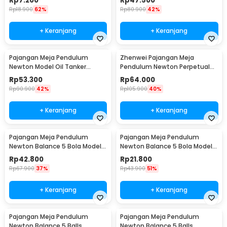
Rp
7.200
Rp
47.500
Rp
18.900
62%
Rp
80.900
42%
+ Keranjang
+ Keranjang
Pajangan Meja Pendulum
Zhenwei Pajangan Meja
Newton Model Oil Tanker
Pendulum Newton Perpetual
Perpetual Debate - B101
Model Ferris Wheel - ZPW
Rp
53.300
Rp
64.000
Rp
90.900
42%
Rp
105.900
40%
+ Keranjang
+ Keranjang
Pajangan Meja Pendulum
Pajangan Meja Pendulum
Newton Balance 5 Bola Model
Newton Balance 5 Bola Model
Arched M - ZY02
Arched S - ZY02
Rp
42.800
Rp
21.800
Rp
67.900
37%
Rp
43.900
51%
+ Keranjang
+ Keranjang
Pajangan Meja Pendulum
Pajangan Meja Pendulum
Newton Balance 5 Balls
Newton Balance 5 Balls