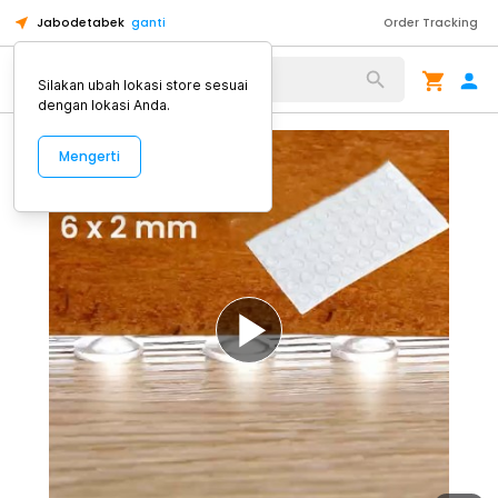
Jabodetabek
ganti
Order Tracking
Alat Kopi
Silakan ubah lokasi store sesuai
dengan lokasi Anda.
Mengerti