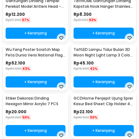
Gantungan Dinding Tempel
TaffHOME Gantungan Dinding
Perekat Model Antlers Head -
Kapstok Hook Hanger Stainless
MU03
Steel 201 - MT11
Rp
12.200
Rp
8.300
Rp
27.900
57%
Rp
21.900
63%
+ Keranjang
+ Keranjang
Wu Fang Poster Scratch Map
TaffLED Lampu Tidur Bulan 3D
Peta Dunia Versi National Flag
Moon Night Light Lamp 3 Color
- ZJP-M018
8cm 1W 5V - LD002701
Rp
52.100
Rp
45.100
Rp
89.900
43%
Rp
76.900
42%
+ Keranjang
+ Keranjang
Stiker Dekorasi Dinding
GCDHome Penjepit Ujung Sprei
Hexagon Mirror Acrylic 7 PCS
Kasur Bed Sheet Clip Holder 4
PCS - FS-1809
Rp
20.000
Rp
22.100
Rp
39.900
50%
Rp
43.900
50%
+ Keranjang
+ Keranjang