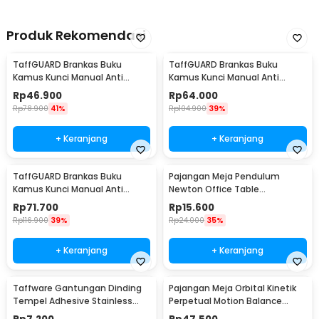
Produk Rekomendasi
TaffGUARD Brankas Buku
TaffGUARD Brankas Buku
Kamus Kunci Manual Anti
Kamus Kunci Manual Anti
Maling Hidden Safe Box Kecil -
Maling Hidden Safe Box Sedang
Rp
46.900
Rp
64.000
KB-10L
- KB-10L
Rp
78.900
41%
Rp
104.900
39%
+ Keranjang
+ Keranjang
TaffGUARD Brankas Buku
Pajangan Meja Pendulum
Kamus Kunci Manual Anti
Newton Office Table
Maling Hidden Safe Box Besar -
Decoration 5 Ball S - H50S
Rp
71.700
Rp
15.600
KB-10L
Rp
116.900
39%
Rp
24.000
35%
+ Keranjang
+ Keranjang
Taffware Gantungan Dinding
Pajangan Meja Orbital Kinetik
Tempel Adhesive Stainless
Perpetual Motion Balance
Steel 6 PCS - ST40
Physics - NR31TX