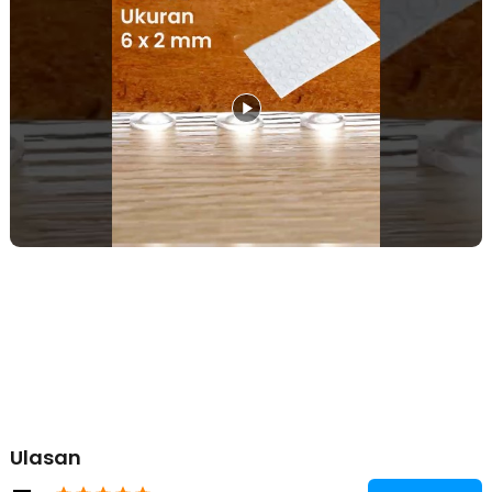
Menggunakan silikon berkualitaas, produk TaffHOME kuat sehingga
dapat menahan benturan dengan maksimal. Karakter bahan yang
fleksibel juga membuat door stopper ini dapat kembali ke bentuk
semula setelah terkena benturan.
Lindungi Berbagai Permukaan
Setiap pembelian Anda akan mendapat 50 PCS door stopper
bumper yang dapat ditempel pada berbagai permukaan. Gunakan
untuk melindungi pintu, laci, nakas, kulkas, hingga penutup toilet.
Kelengkapan Produk
Rincian yang Anda dapatkan untuk pembelian produk ini:
50 x TaffHOME Sticker Silikon Bumper Peredam Benturan - FZL11
Ulasan