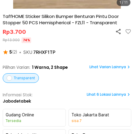
1 / 11
TaffHOME Sticker Silikon Bumper Benturan Pintu Door
Stopper 50 PCS Hemispherical - FZL11
-
Transparent
Rp
3.700
Rp
13.900
74
%
•
SKU
7RHXF1TP
5
(
2
)
Lihat Varian Lainnya
Pilihan Varian:
1
Warna,
2 Shape
Transparent
Lihat
6
Lokasi Lainnya
Informasi Stok:
Jabodetabek
Gudang Online
Toko Jakarta Barat
Tersedia
sisa
7