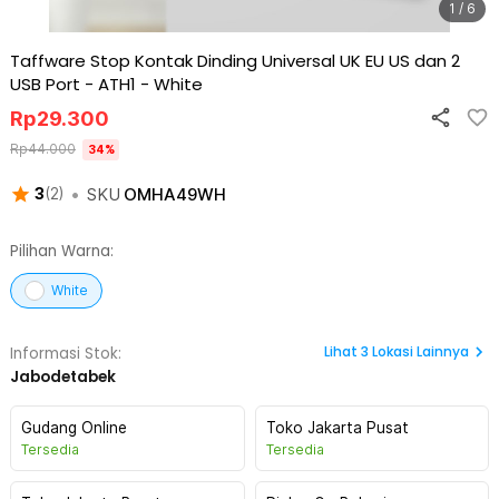
1 / 6
Taffware Stop Kontak Dinding Universal UK EU US dan 2
USB Port - ATH1
-
White
Rp
29.300
Rp
44.000
34
%
•
SKU
OMHA49WH
3
(
2
)
Pilihan Warna:
White
Lihat
3
Lokasi Lainnya
Informasi Stok:
Jabodetabek
Gudang Online
Toko Jakarta Pusat
Tersedia
Tersedia