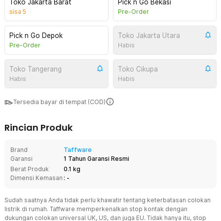
Toko Jakarta Barat
Pick n Go Bekasi
sisa
5
Pre-Order
Pick n Go Depok
Toko Jakarta Utara
Pre-Order
Habis
Toko Tangerang
Toko Cikupa
Habis
Habis
Tersedia bayar di tempat (COD)
Rincian Produk
Brand
Taffware
Garansi
1 Tahun Garansi Resmi
Berat Produk
0.1 kg
Dimensi Kemasan
: -
Sudah saatnya Anda tidak perlu khawatir tentang keterbatasan colokan
listrik di rumah. Taffware memperkenalkan stop kontak dengan
dukungan colokan universal UK, US, dan juga EU. Tidak hanya itu, stop