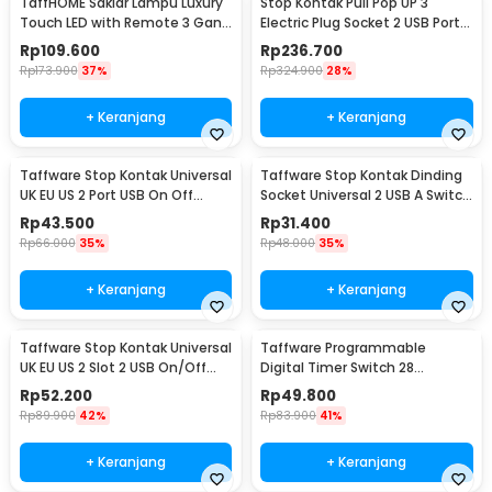
TaffHOME Saklar Lampu Luxury
Stop Kontak Pull Pop UP 3
Touch LED with Remote 3 Gang
Electric Plug Socket 2 USB Port
- XJG-DH001
EU - PDU
Rp
109.600
Rp
236.700
Rp
173.900
37%
Rp
324.900
28%
+ Keranjang
+ Keranjang
Taffware Stop Kontak Universal
Taffware Stop Kontak Dinding
UK EU US 2 Port USB On Off
Socket Universal 2 USB A Switch
Switch - LC-20
250V - LC-19
Rp
43.500
Rp
31.400
Rp
66.000
35%
Rp
48.000
35%
+ Keranjang
+ Keranjang
Taffware Stop Kontak Universal
Taffware Programmable
UK EU US 2 Slot 2 USB On/Off
Digital Timer Switch 28
Switch - LC-86
Program 220V/25A(16A) -
Rp
52.200
Rp
49.800
THC30A
Rp
89.900
42%
Rp
83.900
41%
+ Keranjang
+ Keranjang