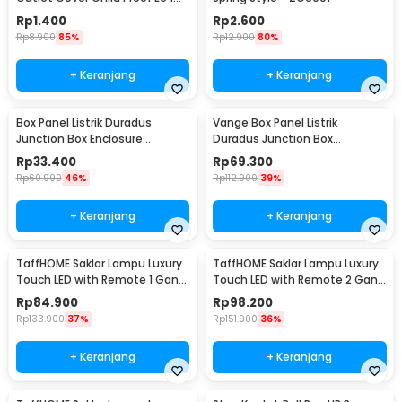
PCS
Rp
1.400
Rp
2.600
Rp
8.900
85%
Rp
12.900
80%
+ Keranjang
+ Keranjang
Box Panel Listrik Duradus
Vange Box Panel Listrik
Junction Box Enclosure
Duradus Junction Box
Waterproof 158x90mm - B1589
Waterproof 238x160x90mm -
Rp
33.400
Rp
69.300
VG-I01
Rp
60.900
46%
Rp
112.900
39%
+ Keranjang
+ Keranjang
TaffHOME Saklar Lampu Luxury
TaffHOME Saklar Lampu Luxury
Touch LED with Remote 1 Gang
Touch LED with Remote 2 Gang
- XJG-DH001
- XJG-DH001
Rp
84.900
Rp
98.200
Rp
133.900
37%
Rp
151.900
36%
+ Keranjang
+ Keranjang