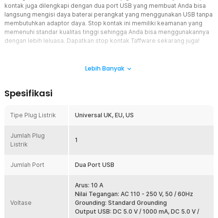
kontak juga dilengkapi dengan dua port USB yang membuat Anda bisa
langsung mengisi daya baterai perangkat yang menggunakan USB tanpa
membutuhkan adaptor daya. Stop kontak ini memiliki keamanan yang
memenuhi standar kualitas tinggi sehingga Anda bisa menggunakannya
dengan lebih leluasa. Dapatkan stop kontak Taffware sekarang juga!
Fitur
Lebih Banyak
Colokan Universal untuk Segala Elektronik
Anda tak perlu bingung saat perangkat elektronik membutuhkan
Spesifikasi
colokan yang tidak standar di Indonesia. Dengan menggunakan
stop kontak dari Taffware, Anda tak perlu lagi membeli adaptor plug
tambahan untuk dapat menggunakan perangkat elektronik yang
Tipe Plug Listrik
Universal UK, EU, US
menggunakan colokan EU, US, ataupun UK.
Dua Port USB
Jumlah Plug
1
Listrik
Terdapat dua buah port USB yang dapat digunakan untuk mengisi
daya perangkat seperti smartphone atau perangkat lainnya.
Keberadaan USB port membuat Anda tidak lagi membutuhkan
Jumlah Port
Dua Port USB
adaptor daya untuk mengisi ulang daya baterai perangkat seperti
smartphone.
Arus: 10 A
Pemasangan Mudah
Nilai Tegangan: AC 110 - 250 V, 50 / 60Hz
Voltase
Pemasangan stop kontak dari Taffware sama saja dengan
Grounding: Standard Grounding
pemasangan colokan listrik lainnya. Anda dapat dengan mudah
Output USB: DC 5.0 V / 1000 mA, DC 5.0 V /