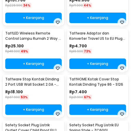
Rp
151.700
Rp
40.800
(ORIGINAL)
Rp
228.900
34%
Rp
71.900
44%
+ Keranjang
+ Keranjang
TaffLED Wireless Remote
Taffware Adaptor dan
Control Lampu Rumah 2 Way -
Konverter Travel US to EU Plug
YAM802
10A 250V 1 PCS - WN-20
Rp
25.100
Rp
4.700
Rp
48.900
49%
Rp
16.900
73%
+ Keranjang
+ Keranjang
Taffware Stop Kontak Dinding
TaffHOME Kotak Cover Stop
2 Port USB Wall Socket 2.0A -
Kontak Dinding Type 86 - S126
ES-USB-2
Rp
18.100
Rp
7.400
Rp
37.900
53%
Rp
21.900
67%
+ Keranjang
+ Keranjang
Safety Socket Plug Listrik
Safety Socket Plug Listrik EU
Outlet Cover Child Proof EU 1
Spring Style - ZC6001