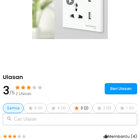
Ulasan
3
Beri Ulasan
/5
2
Ulasan
Semua
5
(
0
)
4
(
0
)
3
(
2
)
2
(
0
)
1
(
0
)
Cari Ulasan
Membantu (
4
)