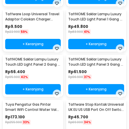
Taffware Loop Universal Travel
TaffHOME Saklar Lampu Luxury
Adaptor Colokan Charger
Touch LED Light Panel 1 Gang -
Adapter 2500W - N16
AO-001
Rp
9.500
Rp
49.800
Rp
22.900
59%
Rp
83.900
41%
+ Keranjang
+ Keranjang
TaffHOME Saklar Lampu Luxury
TaffHOME Saklar Lampu Luxury
Touch LED Light Panel 2 Gang -
Touch LED Light Panel 3 Gang -
AO-001
AO-001
Rp
56.400
Rp
61.500
Rp
95.900
42%
Rp
96.900
37%
+ Keranjang
+ Keranjang
Tuya Pengatur Gas Pintar
Taffware Stop Kontak Universal
Smart WiFi Control Water Valve
UK EU US USB Port On Off Switch
Gas Controller - YB5
- DZ-E2-11
Rp
173.100
Rp
45.700
Rp
255.900
33%
Rp
69.000
34%