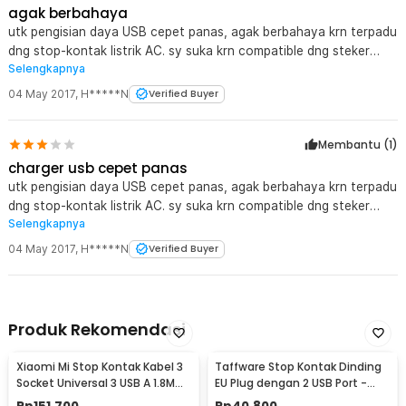
agak berbahaya
utk pengisian daya USB cepet panas, agak berbahaya krn terpadu
dng stop-kontak listrik AC. sy suka krn compatible dng steker
Selengkapnya
standar AU & Chinese. bagi sy itu aja keunggulannya krn susah
cari stop-kontak universal yg cocok sama colokan AU/Chinese 3
04 May 2017
,
H*****N
Verified Buyer
lubang.
Membantu (
1
)
charger usb cepet panas
utk pengisian daya USB cepet panas, agak berbahaya krn terpadu
dng stop-kontak listrik AC. sy suka krn compatible dng steker
Selengkapnya
standar AU & Chinese. bagi sy itu aja keunggulannya krn susah
cari stop-kontak universal yg cocok sama colokan AU/Chinese 3
04 May 2017
,
H*****N
Verified Buyer
lubang.
Produk Rekomendasi
Xiaomi Mi Stop Kontak Kabel 3
Taffware Stop Kontak Dinding
Socket Universal 3 USB A 1.8M
EU Plug dengan 2 USB Port -
250V 2500W - XMCXB01QMN
SCN2