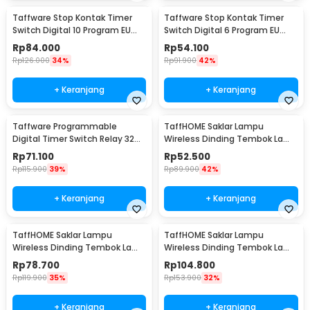
Taffware Stop Kontak Timer
Taffware Stop Kontak Timer
Switch Digital 10 Program EU
Switch Digital 6 Program EU
Plug 16A 230V - KWE-TM02-EU
Plug 16A 230V - W03
Rp
84.000
Rp
54.100
Rp
126.000
34%
Rp
91.900
42%
+ Keranjang
+ Keranjang
Taffware Programmable
TaffHOME Saklar Lampu
Digital Timer Switch Relay 32
Wireless Dinding Tembok Lamp
Program 220V - KG316T
Switch RF 433MHz 1 Gang 1
Rp
71.100
Rp
52.500
Receiver - WHK01
Rp
115.900
39%
Rp
89.900
42%
+ Keranjang
+ Keranjang
TaffHOME Saklar Lampu
TaffHOME Saklar Lampu
Wireless Dinding Tembok Lamp
Wireless Dinding Tembok Lamp
Switch RF 433MHz 2 Gang 2
Switch RF 433MHz 3 Gang 3
Rp
78.700
Rp
104.800
Receiver - WHK01
Receiver - WHK01
Rp
119.900
35%
Rp
153.900
32%
+ Keranjang
+ Keranjang