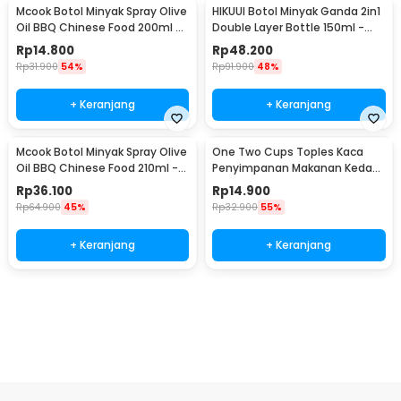
Mcook Botol Minyak Spray Olive
HIKUUI Botol Minyak Ganda 2in1
Oil BBQ Chinese Food 200ml -
Double Layer Bottle 150ml -
M219
HI150
Rp
14.800
Rp
48.200
Rp
31.900
54%
Rp
91.900
48%
+ Keranjang
+ Keranjang
Mcook Botol Minyak Spray Olive
One Two Cups Toples Kaca
Oil BBQ Chinese Food 210ml -
Penyimpanan Makanan Kedap
M2194
Udara Glass Jar 410ml - GH1270
Rp
36.100
Rp
14.900
Rp
64.900
45%
Rp
32.900
55%
+ Keranjang
+ Keranjang
Ingatkan Saya