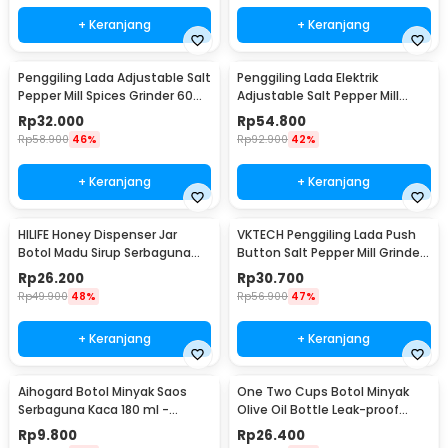
+ Keranjang
+ Keranjang
Penggiling Lada Adjustable Salt
Penggiling Lada Elektrik
Pepper Mill Spices Grinder 60ml
Adjustable Salt Pepper Mill
- CIQ
Grinder 100ml - 15CE7
Rp
32.000
Rp
54.800
Rp
58.900
46%
Rp
92.900
42%
+ Keranjang
+ Keranjang
HILIFE Honey Dispenser Jar
VKTECH Penggiling Lada Push
Botol Madu Sirup Serbaguna
Button Salt Pepper Mill Grinder
200ml - H1742
135ml - MG600A
Rp
26.200
Rp
30.700
Rp
49.900
48%
Rp
56.900
47%
+ Keranjang
+ Keranjang
Aihogard Botol Minyak Saos
One Two Cups Botol Minyak
Serbaguna Kaca 180 ml -
Olive Oil Bottle Leak-proof
CW192
500ml - CW199
Rp
9.800
Rp
26.400