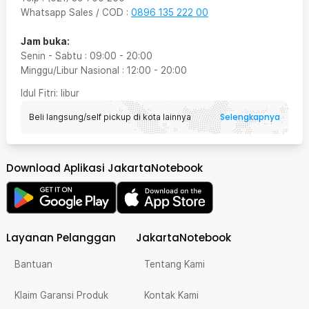
Whatsapp Sales / COD
:
0896 135 222 00
Jam buka:
Senin - Sabtu
:
09:00
-
20:00
Minggu/Libur Nasional
:
12:00
-
20:00
Idul Fitri
: libur
Selengkapnya
Beli langsung/self pickup di kota lainnya
Download Aplikasi JakartaNotebook
Layanan Pelanggan
JakartaNotebook
Bantuan
Tentang Kami
Klaim Garansi Produk
Kontak Kami