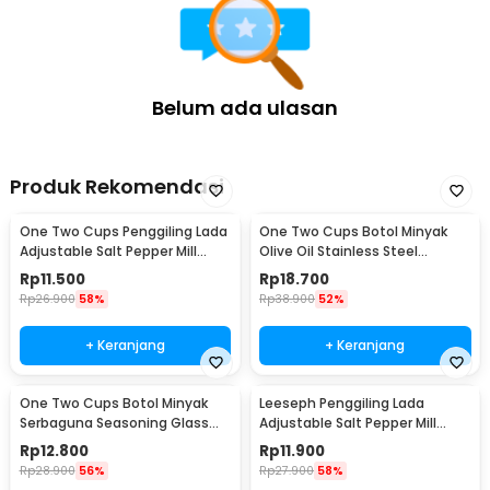
Belum ada ulasan
Produk Rekomendasi
One Two Cups Penggiling Lada
One Two Cups Botol Minyak
Adjustable Salt Pepper Mill
Olive Oil Stainless Steel
Grinder 160ml - M15996
Platted 500ml - OT50
Rp
11.500
Rp
18.700
Rp
26.900
58%
Rp
38.900
52%
+ Keranjang
+ Keranjang
One Two Cups Botol Minyak
Leeseph Penggiling Lada
Serbaguna Seasoning Glass
Adjustable Salt Pepper Mill
Jar 630ml - CY180
Grinder 80ml - M1599
Rp
12.800
Rp
11.900
Rp
28.900
56%
Rp
27.900
58%