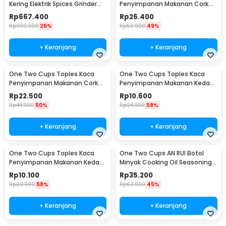
Kering Elektrik Spices Grinder
Penyimpanan Makanan Cork
800g 2400W - HC-800Y
Seal Storage Jar 800ml - E1
Rp
667.400
Rp
26.400
Rp
900.900
26%
Rp
50.900
49%
+ Keranjang
+ Keranjang
One Two Cups Toples Kaca
One Two Cups Toples Kaca
Penyimpanan Makanan Cork
Penyimpanan Makanan Kedap
Seal Storage Jar 500ml - E1
Udara Storage Jar 350ml -
Rp
22.500
Rp
10.600
GH1270
Rp
44.900
50%
Rp
24.900
58%
+ Keranjang
+ Keranjang
One Two Cups Toples Kaca
One Two Cups AN RUI Botol
Penyimpanan Makanan Kedap
Minyak Cooking Oil Seasoning
Udara Storage Jar 250ml -
Bottle 550ml - YH-033
Rp
10.100
Rp
35.200
GH1270
Rp
23.900
58%
Rp
63.900
45%
+ Keranjang
+ Keranjang