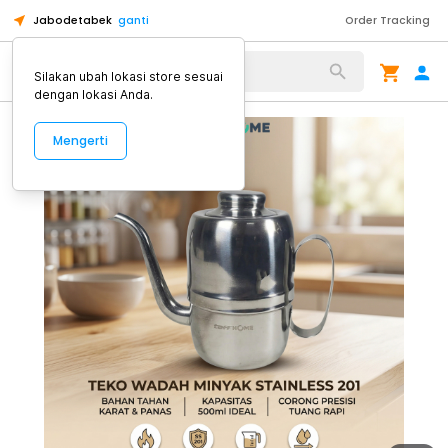
Jabodetabek
ganti
Order Tracking
Alat Kopi
Silakan ubah lokasi store sesuai
dengan lokasi Anda.
Mengerti