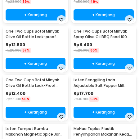
Rp
23.900
59%
Rp
50.900
49%
+ Keranjang
+ Keranjang
One Two Cups Botol Minyak
One Two Cups Botol Minyak
Olive Oil Bottle Leak-proof
Spray Olive Oil BBQ Food 100ml
300ml - CW199
- HEA-1075
Rp
12.500
Rp
8.400
Rp
28.900
57%
Rp
20.900
60%
+ Keranjang
+ Keranjang
One Two Cups Botol Minyak
Leten Penggiling Lada
Olive Oil Bottle Leak-Proof
Adjustable Salt Pepper Mill
300ml - KG57H
Grinder - 9179
Rp
12.400
Rp
17.700
Rp
27.900
56%
Rp
36.900
53%
+ Keranjang
+ Keranjang
Leten Tempat Bumbu
MeHaa Toples Plastik
Makanan Magnetic Spice Jar
Penyimpanan Makanan Kedap