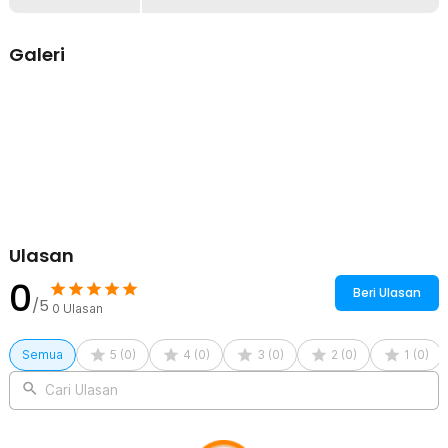
Untuk Berbagai Skenario
Selain digunakan sebagai wadah minyak, teko minyak ini juga dapat
Anda gunakan untuk menyajikan minuman. Layaknya teko minyak
Galeri
pada umumnya, Anda dapat menggunakan teko ini untuk menyeduh
minuman seperti teh atau kopi.
Awet dan Tahan Karat
Terbuat dari material stainless steel berkualitas sehingga tahan
karat, awet, dan dapat digunakan dalam jangka waktu yang lama.
Inilah saatnya untuk mengupgrade tempat penyimpanan minyak
Anda dengan teko minyak stainless steel ini.
Kelengkapan Produk
Ulasan
Rincian yang Anda dapatkan untuk pembelian produk ini:
1 x TaffHOME Teko Wadah Minyak Stainless Steel 201 Heat
0
Resistant - SSO14
Beri Ulasan
/5
0
Ulasan
Semua
5
(
0
)
4
(
0
)
3
(
0
)
2
(
0
)
1
(
0
)
Cari Ulasan