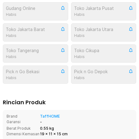
Gudang Online
Toko Jakarta Pusat
Habis
Habis
Toko Jakarta Barat
Toko Jakarta Utara
Habis
Habis
Toko Tangerang
Toko Cikupa
Habis
Habis
Pick n Go Bekasi
Pick n Go Depok
Habis
Habis
Rincian Produk
Brand
TaffHOME
Garansi
-
Berat Produk
0.55 kg
Dimensi Kemasan
19
x
11
x
15
cm