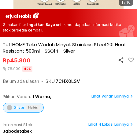
1 / 10
Terjual Habis
Gunakan fitur
Ingatkan Saya
untuk mendapatkan informasi ketika
stok tersedia kembali.
TaffHOME Teko Wadah Minyak Stainless Steel 201 Heat
Resistant 500ml - SSO14
-
Silver
Rp
45.800
Rp
78.900
42
%
Belum ada ulasan
•
SKU
7CHX0LSV
Lihat Varian Lainnya
Pilihan Varian:
1
Warna,
Silver
Habis
Lihat
4
Lokasi Lainnya
Informasi Stok:
Jabodetabek