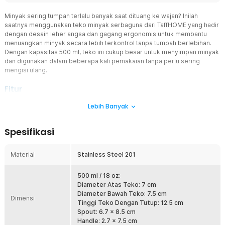
Minyak sering tumpah terlalu banyak saat dituang ke wajan? Inilah
saatnya menggunakan teko minyak serbaguna dari TaffHOME yang hadir
dengan desain leher angsa dan gagang ergonomis untuk membantu
menuangkan minyak secara lebih terkontrol tanpa tumpah berlebihan.
Dengan kapasitas 500 ml, teko ini cukup besar untuk menyimpan minyak
dan digunakan dalam beberapa kali pemakaian tanpa perlu sering
mengisi ulang.
Fitur
Tuang Minyak dengan Baik
Lebih Banyak
Untuk memudahkan Anda menuangkan minyak, sudah pasti teko
minyak ini dibekali dengan gagang dan spout yang ergonomis.
Spesifikasi
Gagangnya dapat mendistribusikan beban secara merata,
sementara spout atau mulut tekonya dapat mengalirkan minyak
secara terarah. Anda pun bisa mengatur banyaknya minyak yang
Material
Stainless Steel 201
digunakan dengan mudah.
Kapasitas Lebih Banyak
500 ml / 18 oz:
Diameter Atas Teko: 7 cm
Tidak perlu lagi berulang kali mengisi ulang minyak ke dalam teko.
Diameter Bawah Teko: 7.5 cm
Teko ini hadir dengan varian kapasitas yang cukup besar. Anda bisa
Dimensi
Tinggi Teko Dengan Tutup: 12.5 cm
menyimpan banyak minyak di dalamnya untuk berulang kali proses
Spout: 6.7 x 8.5 cm
masak.
Handle: 2.7 x 7.5 cm