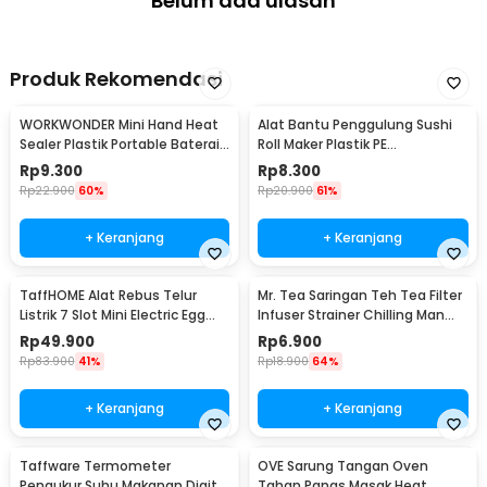
Belum ada ulasan
Produk Rekomendasi
WORKWONDER Mini Hand Heat
Alat Bantu Penggulung Sushi
Sealer Plastik Portable Baterai
Roll Maker Plastik PE
AA - LX2000A
22x20.5x0.1cm - E1119
Rp
9.300
Rp
8.300
Rp
22.900
60%
Rp
20.900
61%
+ Keranjang
+ Keranjang
TaffHOME Alat Rebus Telur
Mr. Tea Saringan Teh Tea Filter
Listrik 7 Slot Mini Electric Egg
Infuser Strainer Chilling Man
Cooker 350W - YS-203
Silicon - MR03
Rp
49.900
Rp
6.900
Rp
83.900
41%
Rp
18.900
64%
+ Keranjang
+ Keranjang
Taffware Termometer
OVE Sarung Tangan Oven
Pengukur Suhu Makanan Digital
Tahan Panas Masak Heat