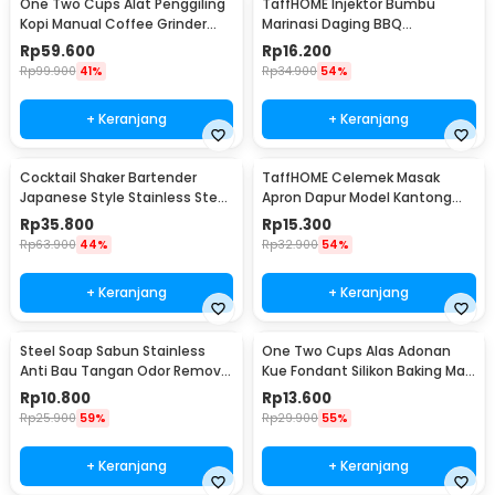
One Two Cups Alat Penggiling
TaffHOME Injektor Bumbu
Kopi Manual Coffee Grinder
Marinasi Daging BBQ
Portable - WFCG9800
Seasoning Injector - HC117
Rp
59.600
Rp
16.200
Rp
99.900
41%
Rp
34.900
54%
+ Keranjang
+ Keranjang
Cocktail Shaker Bartender
TaffHOME Celemek Masak
Japanese Style Stainless Steel
Apron Dapur Model Kantong
200ml
Pola Spatula - JJ41
Rp
35.800
Rp
15.300
Rp
63.900
44%
Rp
32.900
54%
+ Keranjang
+ Keranjang
Steel Soap Sabun Stainless
One Two Cups Alas Adonan
Anti Bau Tangan Odor Remove
Kue Fondant Silikon Baking Mat
- HW071
Anti Slip - JJ3873
Rp
10.800
Rp
13.600
Rp
25.900
59%
Rp
29.900
55%
+ Keranjang
+ Keranjang