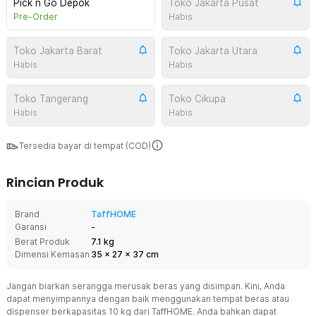
Pick n Go Depok
Toko Jakarta Pusat
Pre-Order
Habis
Toko Jakarta Barat
Toko Jakarta Utara
Habis
Habis
Toko Tangerang
Toko Cikupa
Habis
Habis
Tersedia bayar di tempat (COD)
Rincian Produk
Brand
TaffHOME
Garansi
-
Berat Produk
7.1 kg
Dimensi Kemasan
35
x
27
x
37
cm
Jangan biarkan serangga merusak beras yang disimpan. Kini, Anda
dapat menyimpannya dengan baik menggunakan tempat beras atau
dispenser berkapasitas 10 kg dari TaffHOME. Anda bahkan dapat