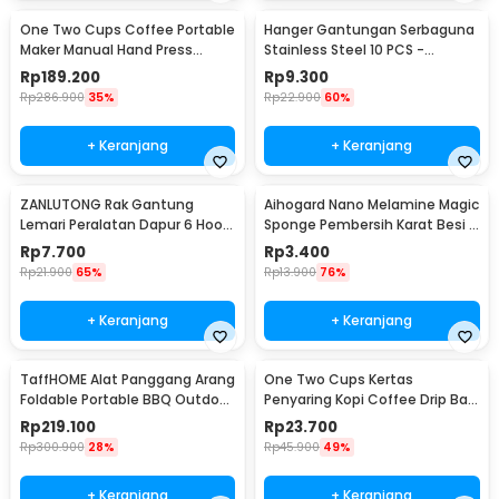
One Two Cups Coffee Portable
Hanger Gantungan Serbaguna
Maker Manual Hand Press
Stainless Steel 10 PCS -
Espresso 300ml - T35066
M127105
Rp
189.200
Rp
9.300
Rp
286.900
35%
Rp
22.900
60%
+ Keranjang
+ Keranjang
ZANLUTONG Rak Gantung
Aihogard Nano Melamine Magic
Lemari Peralatan Dapur 6 Hook
Sponge Pembersih Karat Besi -
Besi - 2137
CW62
Rp
7.700
Rp
3.400
Rp
21.900
65%
Rp
13.900
76%
+ Keranjang
+ Keranjang
TaffHOME Alat Panggang Arang
One Two Cups Kertas
Foldable Portable BBQ Outdoor
Penyaring Kopi Coffee Drip Bag
Grill Stove - HWSK77
Paper Filter 50PCS - T111
Rp
219.100
Rp
23.700
Rp
300.900
28%
Rp
45.900
49%
+ Keranjang
+ Keranjang