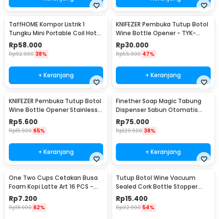
TaffHOME Kompor Listrik 1
KNIFEZER Pembuka Tutup Botol
Tungku Mini Portable Coil Hot
Wine Bottle Opener - TYK-
Plate 500W - C1-1000-03
074B
Rp
58.000
Rp
30.000
Rp
92.900
38%
Rp
55.900
47%
+ Keranjang
+ Keranjang
KNIFEZER Pembuka Tutup Botol
Finether Soap Magic Tabung
Wine Bottle Opener Stainless
Dispenser Sabun Otomatis
Steel - WS01
400ml - AD-03
Rp
5.600
Rp
75.000
Rp
15.900
65%
Rp
120.900
38%
+ Keranjang
+ Keranjang
One Two Cups Cetakan Busa
Tutup Botol Wine Vacuum
Foam Kopi Latte Art 16 PCS -
Sealed Cork Bottle Stopper
JJYE01
Stainless Steel - G94529
Rp
7.200
Rp
15.400
Rp
18.900
62%
Rp
32.900
54%