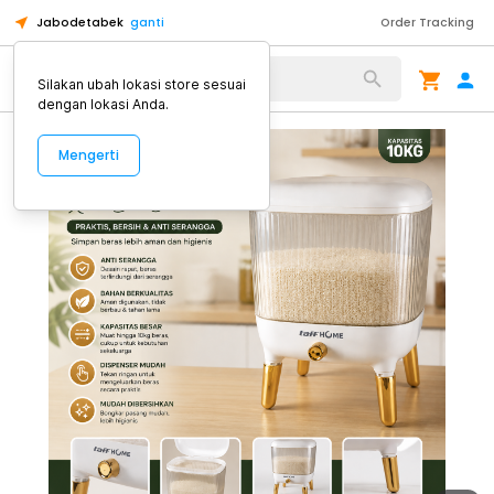
Jabodetabek
ganti
Order Tracking
Alat Kopi
Silakan ubah lokasi store sesuai
dengan lokasi Anda.
Mengerti