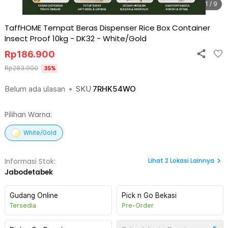
1 / 9
TaffHOME Tempat Beras Dispenser Rice Box Container
Insect Proof 10kg - DK32
-
White/Gold
Rp
186.900
Rp
283.900
35
%
Belum ada ulasan
•
SKU
7RHK54WO
Pilihan Warna:
White/Gold
Lihat
2
Lokasi Lainnya
Informasi Stok:
Jabodetabek
Gudang Online
Pick n Go Bekasi
Tersedia
Pre-Order