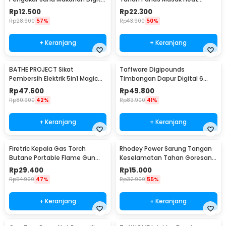
Daging Kopi Susu - TP101
Resistant Gloves - 540F
Rp
12.500
Rp
22.300
Rp
28.900
57%
Rp
43.900
50%
+ Keranjang
+ Keranjang
BATHE PROJECT Sikat
Taffware Digipounds
Pembersih Elektrik 5in1 Magic
Timbangan Dapur Digital 6
Brush Rechargeable - WQ8110
Satuan 1kg 0.1g - i2000
Rp
47.600
Rp
49.800
Rp
80.900
42%
Rp
83.900
41%
+ Keranjang
+ Keranjang
Firetric Kepala Gas Torch
Rhodey Power Sarung Tangan
Butane Portable Flame Gun
Keselamatan Tahan Goresan
Adjustable - 807
Pisau - EN388
Rp
29.400
Rp
15.000
Rp
54.900
47%
Rp
32.900
55%
+ Keranjang
+ Keranjang