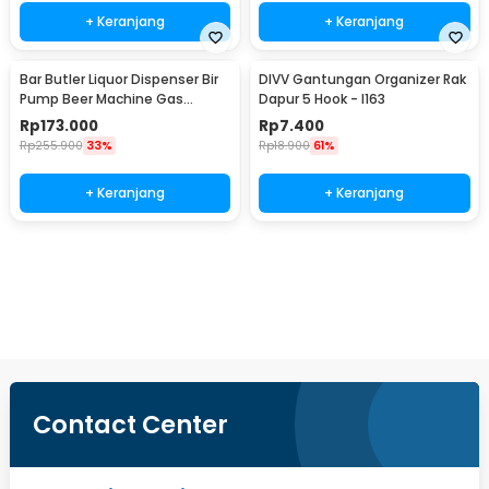
+ Keranjang
+ Keranjang
Bar Butler Liquor Dispenser Bir
DIVV Gantungan Organizer Rak
Pump Beer Machine Gas
Dapur 5 Hook - I163
Station 900ml - P-36
Rp
173.000
Rp
7.400
Rp
255.900
33%
Rp
18.900
61%
+ Keranjang
+ Keranjang
Beli Sekarang
Contact Center