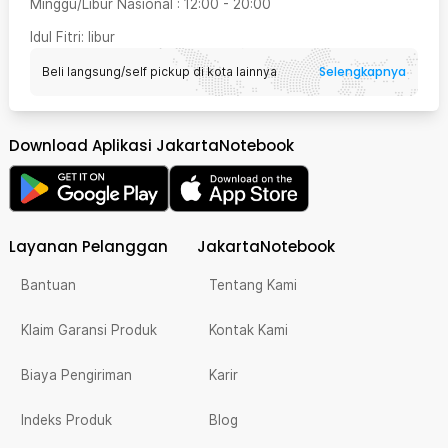
Minggu/Libur Nasional
:
12:00
-
20:00
Idul Fitri
: libur
Selengkapnya
Beli langsung/self pickup di kota lainnya
Download Aplikasi JakartaNotebook
Layanan Pelanggan
JakartaNotebook
Bantuan
Tentang Kami
Klaim Garansi Produk
Kontak Kami
Biaya Pengiriman
Karir
Indeks Produk
Blog