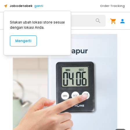
Jabodetabek
ganti
Order Tracking
Alat Kopi
Silakan ubah lokasi store sesuai
dengan lokasi Anda.
Mengerti