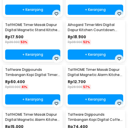
+ Keranjang
+ Keranjang
TaffHOME Timer Masak Dapur
Aihogard Timer Mini Digital
Digital Magnetic Stand Kitchen
Dapur Kitchen Countdown
Countdown - JS-183
Timer - II5
Rp
17.500
Rp
18.900
Rp
36.900
53%
Rp
38.900
52%
+ Keranjang
+ Keranjang
Taffware Digipounds
TaffHOME Timer Masak Dapur
Timbangan Kopi Digital Timer
Digital Magnetic Alarm Kitchen
Coffee Scale 0.1g 5kg - MS-K07
Countdown - JS-113
Rp
60.400
Rp
12.700
Rp
100.900
41%
Rp
28.900
57%
+ Keranjang
+ Keranjang
TaffHOME Timer Masak Dapur
Taffware Digipounds
Digital Magnetic Alarm Kitchen
Timbangan Kopi Digital Coffee
Countdown - T10
Scale 3kg 0.1-1g - EK6002
Rp
15.000
Rp
74.400