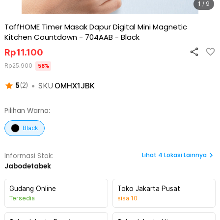
1 / 9
TaffHOME Timer Masak Dapur Digital Mini Magnetic
Kitchen Countdown - 704AAB
-
Black
Rp
11.100
Rp
25.900
58
%
•
SKU
OMHX1JBK
5
(
2
)
Pilihan Warna:
Black
Lihat
4
Lokasi Lainnya
Informasi Stok:
Jabodetabek
Gudang Online
Toko Jakarta Pusat
Tersedia
sisa
10