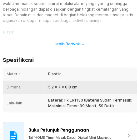
waktu memasak secara akurat melalui alarm yang nyaring sehingga
berbagai hidangan dapat disajikan dengan tingkat kematangan yang
tepat. Desain mini dan magnet di bagian belakang membuatnya praktis
digunakan di dapur maupun berbagai aktivitas lainnya.
Fitur
Alarm Nyaring sebagai Pengingat Waktu
Lebih Banyak
Timer masak ini dilengkapi alarm dengan suara yang cukup keras
sehingga tetap terdengar meski Anda sedang mengerjakan
Spesifikasi
aktivitas lain di dapur. Pengingat yang jelas membantu mengurangi
risiko makanan gosong maupun kurang matang. Fitur ini sangat
berguna untuk memasak, memanggang, merebus, maupun
Material
Plastik
mengukus berbagai jenis makanan.
Countdown Hingga 99 Menit 59 Detik
Dimensi
5.2 x 7 x 0.8 cm
Timer masak mendukung pengaturan waktu hingga 99 menit 59
detik sehingga cocok digunakan untuk berbagai kebutuhan
Baterai: 1 x LR1130 (Baterai Sudah Termasuk)
Lain-lain
memasak. Rentang waktu yang panjang membuatnya ideal untuk
Maksimal Timer: 99 Menit, 59 Detik
memanggang roti, membuat kue, slow cooking, hingga meal prep.
Pengaturan waktu yang presisi membantu menghasilkan masakan
dengan kualitas yang lebih konsisten.
Magnet Praktis di Bagian Belakang
Buku Petunjuk Penggunaan
Bagian belakang dilengkapi magnet yang memungkinkan timer
TaffHOME Timer Masak Dapur Digital Mini Magnetic