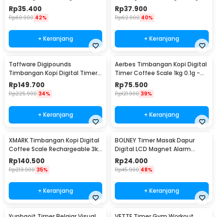
Units 0.01g 500g - CX-88
0.01g - ATP136
Rp
35.400
Rp
37.900
Rp
60.900
42%
Rp
62.900
40%
+ Keranjang
+ Keranjang
Taffware Digipounds
Aerbes Timbangan Kopi Digital
Timbangan Kopi Digital Timer
Timer Coffee Scale 1kg 0.1g -
Coffee Scale 2kg 0.1g - CN668
CX1000G
Rp
149.700
Rp
75.500
Rp
225.900
34%
Rp
121.900
39%
+ Keranjang
+ Keranjang
XMARK Timbangan Kopi Digital
BOLNEY Timer Masak Dapur
Coffee Scale Rechargeable 3kg
Digital LCD Magnet Alarm
0.1g - CX-3
Kitchen Countdown - ST5026
Rp
140.500
Rp
24.000
Rp
213.900
35%
Rp
45.900
48%
+ Keranjang
+ Keranjang
Yunbaoit Timer Belajar Visual
VETTE Timer Gym Workout