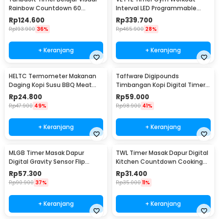
Rainbow Countdown 60
Interval LED Programmable
Minutes - VT01
Remote Control - VT-40
Rp
124.600
Rp
339.700
Rp
193.900
36%
Rp
465.900
28%
+ Keranjang
+ Keranjang
HELTC Termometer Makanan
Taffware Digipounds
Daging Kopi Susu BBQ Meat
Timbangan Kopi Digital Timer
Temperature Analog - EC1
Coffee Scale 0.1g 3kg - MS-K07
Rp
24.800
Rp
59.000
Rp
47.900
49%
Rp
98.900
41%
+ Keranjang
+ Keranjang
MLGB Timer Masak Dapur
TWL Timer Masak Dapur Digital
Digital Gravity Sensor Flip
Kitchen Countdown Cooking
Kitchen Countdown - CT10
Reminder - T-1
Rp
57.300
Rp
31.400
Rp
90.900
37%
Rp
35.000
11%
+ Keranjang
+ Keranjang