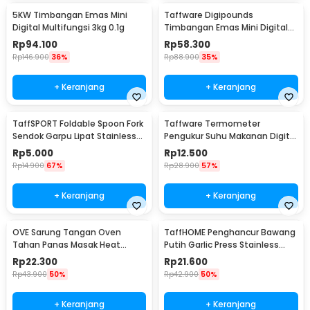
5KW Timbangan Emas Mini
Taffware Digipounds
Digital Multifungsi 3kg 0.1g
Timbangan Emas Mini Digital
Multifungsi 500g 0.1g - EK518
Rp
94.100
Rp
58.300
Rp
146.900
36%
Rp
88.900
35%
+ Keranjang
+ Keranjang
TaffSPORT Foldable Spoon Fork
Taffware Termometer
Sendok Garpu Lipat Stainless
Pengukur Suhu Makanan Digital
Steel 410 - SVGF2
Daging Kopi Susu - TP101
Rp
5.000
Rp
12.500
Rp
14.900
67%
Rp
28.900
57%
+ Keranjang
+ Keranjang
OVE Sarung Tangan Oven
TaffHOME Penghancur Bawang
Tahan Panas Masak Heat
Putih Garlic Press Stainless
Resistant Gloves - 540F
Steel - A42
Rp
22.300
Rp
21.600
Rp
43.900
50%
Rp
42.900
50%
+ Keranjang
+ Keranjang