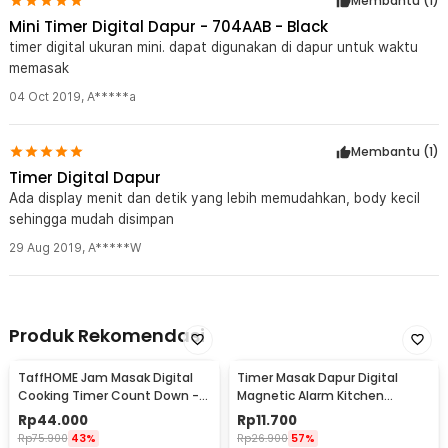
Membantu (
1
)
Mini Timer Digital Dapur - 704AAB - Black
Kelengkapan Produk
timer digital ukuran mini. dapat digunakan di dapur untuk waktu
Rincian yang Anda dapatkan untuk pembelian produk ini:
memasak
1 x TaffHOME Timer Masak Dapur Digital Mini Magnetic Kitchen
04 Oct 2019
,
A*****a
Countdown - 704AAB
1 x Baterai LR1130
Membantu (
1
)
Timer Digital Dapur
Ada display menit dan detik yang lebih memudahkan, body kecil
sehingga mudah disimpan
29 Aug 2019
,
A*****W
Produk Rekomendasi
TaffHOME Jam Masak Digital
Timer Masak Dapur Digital
Cooking Timer Count Down -
Magnetic Alarm Kitchen
DC101
Countdown - DOL-118
Rp
44.000
Rp
11.700
Rp
75.900
43%
Rp
26.900
57%