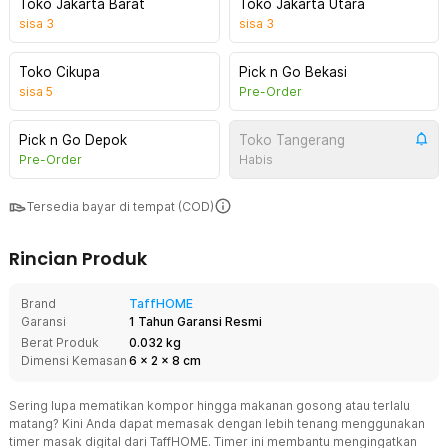
Toko Jakarta Barat
Toko Jakarta Utara
sisa
3
sisa
3
Toko Cikupa
Pick n Go Bekasi
sisa
5
Pre-Order
Pick n Go Depok
Toko Tangerang
Pre-Order
Habis
Tersedia bayar di tempat (COD)
Rincian Produk
Brand
TaffHOME
Garansi
1 Tahun Garansi Resmi
Berat Produk
0.032 kg
Dimensi Kemasan
6
x
2
x
8
cm
Sering lupa mematikan kompor hingga makanan gosong atau terlalu
matang? Kini Anda dapat memasak dengan lebih tenang menggunakan
timer masak digital dari TaffHOME. Timer ini membantu mengingatkan