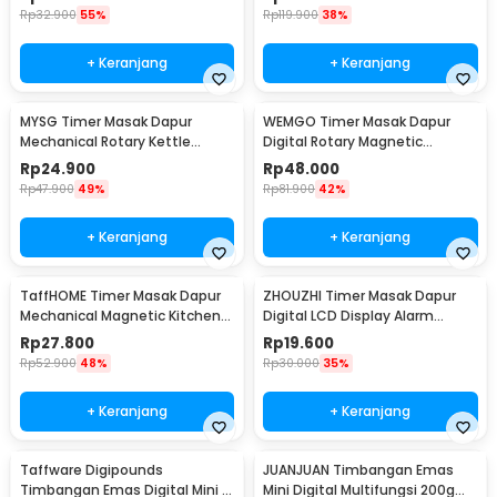
Rp
32.900
55%
Rp
119.900
38%
+ Keranjang
+ Keranjang
MYSG Timer Masak Dapur
WEMGO Timer Masak Dapur
Mechanical Rotary Kettle
Digital Rotary Magnetic
Kitchen Countdown - M-63
Kitchen Countdown - H-217
Rp
24.900
Rp
48.000
Rp
47.900
49%
Rp
81.900
42%
+ Keranjang
+ Keranjang
TaffHOME Timer Masak Dapur
ZHOUZHI Timer Masak Dapur
Mechanical Magnetic Kitchen
Digital LCD Display Alarm
Countdown - QR-60
Kitchen Countdown - ZK-2206
Rp
27.800
Rp
19.600
Rp
52.900
48%
Rp
30.000
35%
+ Keranjang
+ Keranjang
Taffware Digipounds
JUANJUAN Timbangan Emas
Timbangan Emas Digital Mini 7
Mini Digital Multifungsi 200g