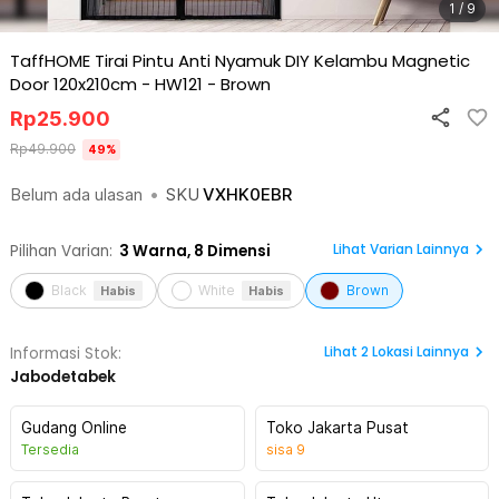
1 / 9
TaffHOME Tirai Pintu Anti Nyamuk DIY Kelambu Magnetic
Door 120x210cm - HW121
-
Brown
Rp
25.900
Rp
49.900
49
%
Belum ada ulasan
•
SKU
VXHK0EBR
Lihat Varian Lainnya
Pilihan Varian:
3
Warna,
8 Dimensi
Black
White
Brown
Habis
Habis
Lihat
2
Lokasi Lainnya
Informasi Stok:
Jabodetabek
Gudang Online
Toko Jakarta Pusat
Tersedia
sisa
9