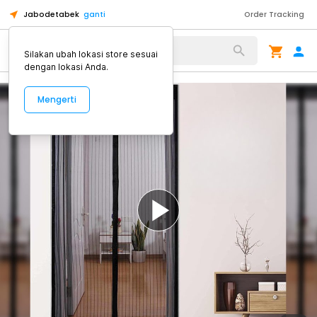
Jabodetabek
ganti
Order Tracking
Alat Kopi
Silakan ubah lokasi store sesuai
dengan lokasi Anda.
Mengerti