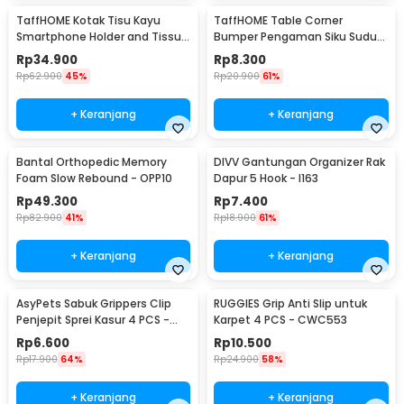
TaffHOME Kotak Tisu Kayu
TaffHOME Table Corner
Smartphone Holder and Tissue
Bumper Pengaman Siku Sudut
Box - ZJ05
Meja Silicone 10 PCS - FY21
Rp
34.900
Rp
8.300
Rp
62.900
45%
Rp
20.900
61%
+ Keranjang
+ Keranjang
Bantal Orthopedic Memory
DIVV Gantungan Organizer Rak
Foam Slow Rebound - OPP10
Dapur 5 Hook - I163
Rp
49.300
Rp
7.400
Rp
82.900
41%
Rp
18.900
61%
+ Keranjang
+ Keranjang
AsyPets Sabuk Grippers Clip
RUGGIES Grip Anti Slip untuk
Penjepit Sprei Kasur 4 PCS -
Karpet 4 PCS - CWC553
PJP4
Rp
6.600
Rp
10.500
Rp
17.900
64%
Rp
24.900
58%
+ Keranjang
+ Keranjang