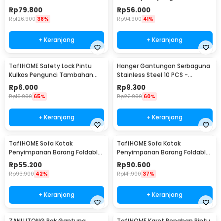
Stainless Steel 250ml - AD-03
Sandaran Kaki
Rp
79.800
Rp
56.000
Rp
126.900
38%
Rp
94.900
41%
+ Keranjang
+ Keranjang
TaffHOME Safety Lock Pintu
Hanger Gantungan Serbaguna
Kulkas Pengunci Tambahan
Stainless Steel 10 PCS -
Tempel - S1843
M127105
Rp
6.000
Rp
9.300
Rp
16.900
65%
Rp
22.900
60%
+ Keranjang
+ Keranjang
TaffHOME Sofa Kotak
TaffHOME Sofa Kotak
Penyimpanan Barang Foldable
Penyimpanan Barang Foldable
Storage Box 30x30x30cm - L170
Storage Box 48x30x30cm - L170
Rp
55.200
Rp
90.600
Rp
93.900
42%
Rp
141.900
37%
+ Keranjang
+ Keranjang
ZANLUTONG Rak Gantung
TaffHOME Karet Penahan Pintu