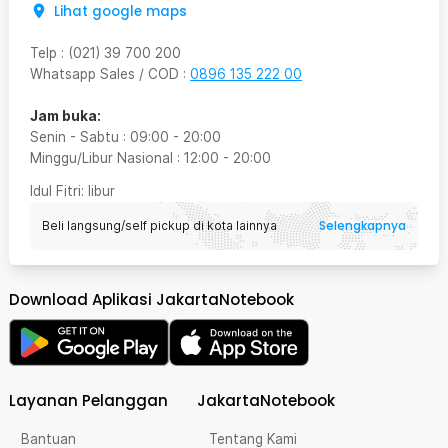
Lihat google maps
Telp
:
(021) 39 700 200
Whatsapp Sales / COD
:
0896 135 222 00
Jam buka:
Senin - Sabtu
:
09:00
-
20:00
Minggu/Libur Nasional
:
12:00
-
20:00
Idul Fitri
: libur
Selengkapnya
Beli langsung/self pickup di kota lainnya
Download Aplikasi JakartaNotebook
Layanan Pelanggan
JakartaNotebook
Bantuan
Tentang Kami