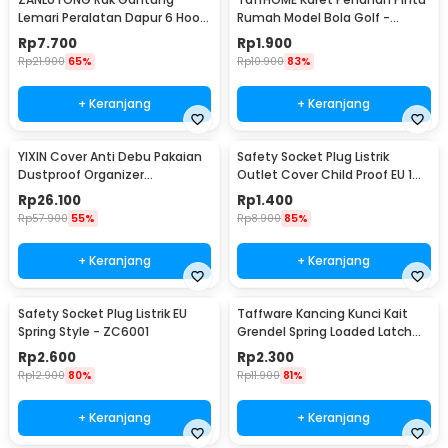
Lemari Peralatan Dapur 6 Hook
Rumah Model Bola Golf -
Besi - 2137
HDS209
Rp
7.700
Rp
1.900
Rp
21.900
65%
Rp
10.900
83%
+ Keranjang
+ Keranjang
YIXIN Cover Anti Debu Pakaian
Safety Socket Plug Listrik
Dustproof Organizer
Outlet Cover Child Proof EU 1
60x30x110cm - PEVA
PCS
Rp
26.100
Rp
1.400
Rp
57.900
55%
Rp
8.900
85%
+ Keranjang
+ Keranjang
Safety Socket Plug Listrik EU
Taffware Kancing Kunci Kait
Spring Style - ZC6001
Grendel Spring Loaded Latch
Catch Hasp - KAK-J107
Rp
2.600
Rp
2.300
Rp
12.900
80%
Rp
11.900
81%
+ Keranjang
+ Keranjang