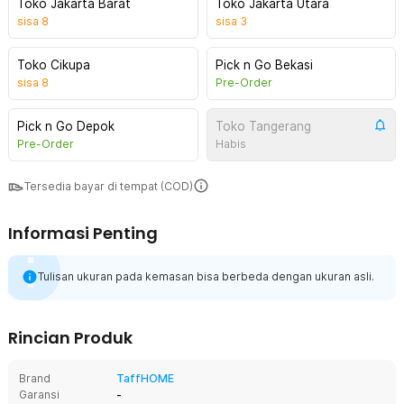
Toko Jakarta Barat
Toko Jakarta Utara
sisa
8
sisa
3
Toko Cikupa
Pick n Go Bekasi
sisa
8
Pre-Order
Pick n Go Depok
Toko Tangerang
Pre-Order
Habis
Tersedia bayar di tempat (COD)
Informasi Penting
Tulisan ukuran pada kemasan bisa berbeda dengan ukuran asli.
Rincian Produk
Brand
TaffHOME
Garansi
-