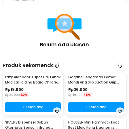
Belum ada ulasan
Produk Rekomendasi
Lazy Alat Bantu Lipat Baju Anak
Gagang Pengaman Kamar
Magical Folding Board Children
Mandi Anti Slip Suction Grip
Cloth - 002
Handle Safety - SG-188
Rp
19.500
Rp
26.000
Rp
39.900
52%
Rp
49.900
48%
+ Keranjang
+ Keranjang
SPALIFE Dispenser Sabun
HOUSEEN Mini Hammock Foot
Otomatis Sensor Infrared
Rest Meja Kerja Ergonomis