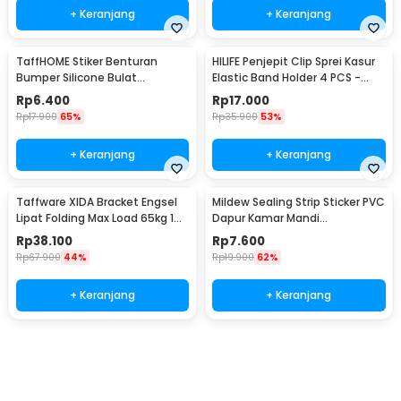
+ Keranjang
+ Keranjang
TaffHOME Stiker Benturan
HILIFE Penjepit Clip Sprei Kasur
Bumper Silicone Bulat
Elastic Band Holder 4 PCS -
Hemispherical 100 PCS - FZL10
200TC
Rp
6.400
Rp
17.000
Rp
17.900
65%
Rp
35.900
53%
+ Keranjang
+ Keranjang
Taffware XIDA Bracket Engsel
Mildew Sealing Strip Sticker PVC
Lipat Folding Max Load 65kg 14
Dapur Kamar Mandi
Inch 2 PCS - JM007
3.7cmx3.2M
Rp
38.100
Rp
7.600
Rp
67.900
44%
Rp
19.900
62%
+ Keranjang
+ Keranjang
Beli Sekarang