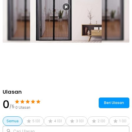
bukan lagi menggunakan lem, melainkan paku payung yang
tersedia dalam 1 paket pembelian.
Beragam Varian Ukuran
Dengan harga yang ekonomis, Anda bebas memilih berbagai
ukuran tirai sesuai dengan ukuran pintu di rumah Anda. Tersedia 8
varian dimensi serta 3 pilihan warna, yaitu hitam, cokelat, dan putih,
yang dapat disesuaikan dengan kebutuhan Anda. Pastikan untuk
mengecek kesesuaian ukuran dan warna sebelum melakukan
pembelian.
Kelengkapan Produk
Rincian yang Anda dapatkan untuk pembelian produk ini:
1 x TaffHOME Tirai Pintu Anti Nyamuk DIY Kelambu Magnetic Door
- HW121
1 x Set Paku Payung
Ulasan
1 x Panduan Penggunaan
0
Beri Ulasan
/5
0
Ulasan
Semua
5
(
0
)
4
(
0
)
3
(
0
)
2
(
0
)
1
(
0
)
Cari Ulasan