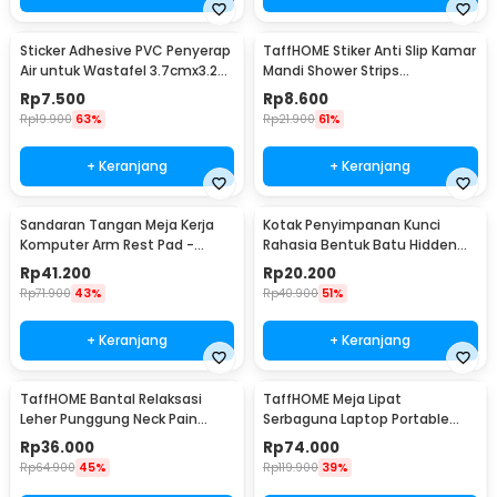
Sticker Adhesive PVC Penyerap
TaffHOME Stiker Anti Slip Kamar
Air untuk Wastafel 3.7cmx3.2M
Mandi Shower Strips
- CN1222
20x380mm 6 PCS - TT-19
Rp
7.500
Rp
8.600
Rp
19.900
63%
Rp
21.900
61%
+ Keranjang
+ Keranjang
Sandaran Tangan Meja Kerja
Kotak Penyimpanan Kunci
Komputer Arm Rest Pad -
Rahasia Bentuk Batu Hidden
91526
Key Box - B0521
Rp
41.200
Rp
20.200
Rp
71.900
43%
Rp
40.900
51%
+ Keranjang
+ Keranjang
TaffHOME Bantal Relaksasi
TaffHOME Meja Lipat
Leher Punggung Neck Pain
Serbaguna Laptop Portable
Relief - HBF001
Desk Minimalist Design - BO60
Rp
36.000
Rp
74.000
Rp
64.900
45%
Rp
119.900
39%