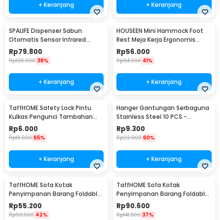
+ Keranjang
+ Keranjang
SPALIFE Dispenser Sabun
HOUSEEN Mini Hammock Foot
Otomatis Sensor Infrared
Rest Meja Kerja Ergonomis
Stainless Steel 250ml - AD-03
Sandaran Kaki
Rp
79.800
Rp
56.000
Rp
126.900
38%
Rp
94.900
41%
+ Keranjang
+ Keranjang
TaffHOME Safety Lock Pintu
Hanger Gantungan Serbaguna
Kulkas Pengunci Tambahan
Stainless Steel 10 PCS -
Tempel - S1843
M127105
Rp
6.000
Rp
9.300
Rp
16.900
65%
Rp
22.900
60%
+ Keranjang
+ Keranjang
TaffHOME Sofa Kotak
TaffHOME Sofa Kotak
Penyimpanan Barang Foldable
Penyimpanan Barang Foldable
Storage Box 30x30x30cm - L170
Storage Box 48x30x30cm - L170
Rp
55.200
Rp
90.600
Rp
93.900
42%
Rp
141.900
37%