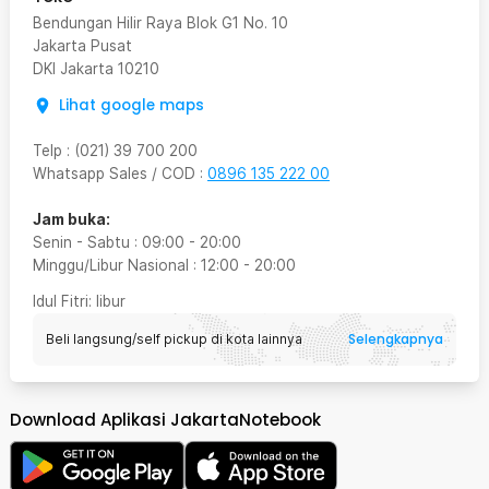
Bendungan Hilir Raya Blok G1 No. 10
Jakarta Pusat
DKI Jakarta
10210
Lihat google maps
Telp
:
(021) 39 700 200
Whatsapp Sales / COD
:
0896 135 222 00
Jam buka:
Senin - Sabtu
:
09:00
-
20:00
Minggu/Libur Nasional
:
12:00
-
20:00
Idul Fitri
: libur
Selengkapnya
Beli langsung/self pickup di kota lainnya
Download Aplikasi JakartaNotebook