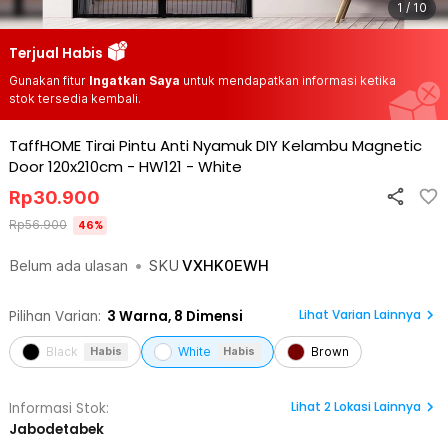
1 / 10
Terjual Habis
Gunakan fitur
Ingatkan Saya
untuk mendapatkan informasi ketika
stok tersedia kembali.
TaffHOME Tirai Pintu Anti Nyamuk DIY Kelambu Magnetic
Door 120x210cm - HW121
-
White
Rp
30.900
Rp
56.900
46
%
Belum ada ulasan
•
SKU
VXHK0EWH
Lihat Varian Lainnya
Pilihan Varian:
3
Warna,
8 Dimensi
Black
White
Brown
Habis
Habis
Lihat
2
Lokasi Lainnya
Informasi Stok:
Jabodetabek