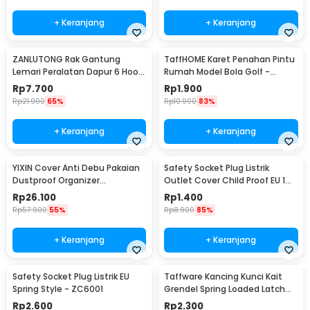
+ Keranjang
+ Keranjang
ZANLUTONG Rak Gantung
TaffHOME Karet Penahan Pintu
Lemari Peralatan Dapur 6 Hook
Rumah Model Bola Golf -
Besi - 2137
HDS209
Rp
7.700
Rp
1.900
Rp
21.900
65%
Rp
10.900
83%
+ Keranjang
+ Keranjang
YIXIN Cover Anti Debu Pakaian
Safety Socket Plug Listrik
Dustproof Organizer
Outlet Cover Child Proof EU 1
60x30x110cm - PEVA
PCS
Rp
26.100
Rp
1.400
Rp
57.900
55%
Rp
8.900
85%
+ Keranjang
+ Keranjang
Safety Socket Plug Listrik EU
Taffware Kancing Kunci Kait
Spring Style - ZC6001
Grendel Spring Loaded Latch
Catch Hasp - KAK-J107
Rp
2.600
Rp
2.300