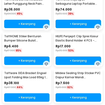
Leher Punggung Neck Pain
Serbaguna Laptop Portable
Relief - HBF001
Desk Minimalist Design - BO60
Rp
36.000
Rp
74.000
Rp
64.900
45%
Rp
119.900
39%
+ Keranjang
+ Keranjang
TaffHOME Stiker Benturan
HILIFE Penjepit Clip Sprei Kasur
Bumper Silicone Bulat
Elastic Band Holder 4 PCS -
Hemispherical 100 PCS - FZL10
200TC
Rp
6.400
Rp
17.000
Rp
17.900
65%
Rp
35.900
53%
+ Keranjang
+ Keranjang
Taffware XIDA Bracket Engsel
Mildew Sealing Strip Sticker PVC
Lipat Folding Max Load 65kg 14
Dapur Kamar Mandi
Inch 2 PCS - JM007
3.7cmx3.2M
Rp
38.100
Rp
7.600
Rp
67.900
44%
Rp
19.900
62%
+ Keranjang
+ Keranjang