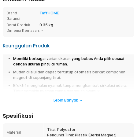
Brand
TaffHOME
Garansi
-
Berat Produk
0.35 kg
Dimensi Kemasan
: -
Keunggulan Produk
Memiliki berbagai
varian ukuran
yang bebas Anda pilih sesuai
dengan ukuran pintu di rumah.
Mudah dilalui dan dapat tertutup otomatis berkat komponen
magnet di sepanjang tirai.
Efektif menghalau nyamuk tanpa menghambat sirkulasi udara.
Tidur semakin nyaman tanpa gangguan nyamuk.
Sistem pemasangan lebih kuat karena menggunakan paku
Lebih Banyak
payung yang sudah disertakan.
Spesifikasi
Overview
Apakah Anda sering terganggu oleh nyamuk dan serangga saat tidur di
Tirai: Polyester
malam hari? Jika demikian, tirai pintu anti nyamuk dari TaffHOME adalah
Material
Pengunci Tirai: Plastik (Berisi Magnet)
solusinya. Tirai ini berbentuk jaring dengan kerapatan tinggi sehingga