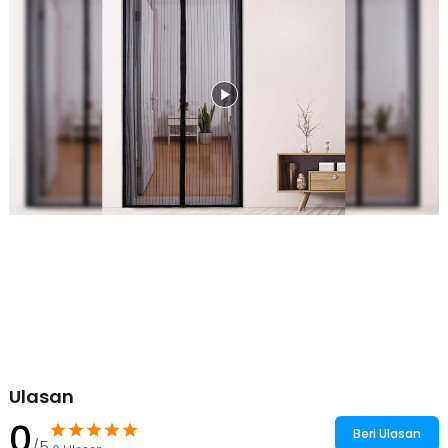
dengan sirkulasi udara yang baik tanpa nyamuk yang mengganggu.
Bahan Kuat dan Tahan Lama
Menggunakan material polyester berkualitas yang tidak mudah
robek atau pudar dalam jangka waktu yang lama. Pemasangannya
bukan lagi menggunakan lem, melainkan paku payung yang
tersedia dalam 1 paket pembelian.
Beragam Varian Ukuran
Dengan harga yang ekonomis, Anda bebas memilih berbagai
ukuran tirai sesuai dengan ukuran pintu di rumah Anda. Tersedia 8
varian dimensi serta 3 pilihan warna, yaitu hitam, cokelat, dan putih,
yang dapat disesuaikan dengan kebutuhan Anda. Pastikan untuk
mengecek kesesuaian ukuran dan warna sebelum melakukan
pembelian.
Kelengkapan Produk
Rincian yang Anda dapatkan untuk pembelian produk ini:
1 x TaffHOME Tirai Pintu Anti Nyamuk DIY Kelambu Magnetic Door
- HW121
1 x Set Paku Payung
1 x Panduan Penggunaan
Ulasan
0
Beri Ulasan
/5