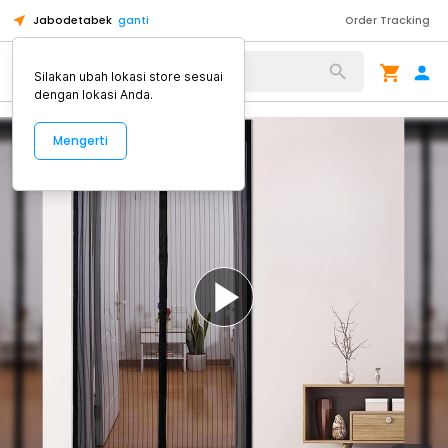
Jabodetabek
ganti
Order Tracking
Alat Kopi
Silakan ubah lokasi store sesuai
dengan lokasi Anda.
Mengerti