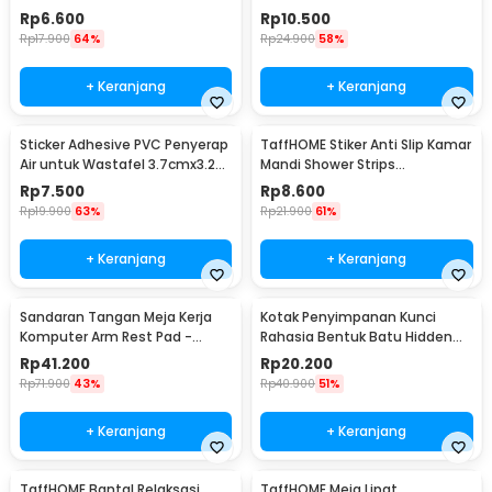
PJP4
Rp
6.600
Rp
10.500
Rp
17.900
64%
Rp
24.900
58%
+ Keranjang
+ Keranjang
Sticker Adhesive PVC Penyerap
TaffHOME Stiker Anti Slip Kamar
Air untuk Wastafel 3.7cmx3.2M
Mandi Shower Strips
- CN1222
20x380mm 6 PCS - TT-19
Rp
7.500
Rp
8.600
Rp
19.900
63%
Rp
21.900
61%
+ Keranjang
+ Keranjang
Sandaran Tangan Meja Kerja
Kotak Penyimpanan Kunci
Komputer Arm Rest Pad -
Rahasia Bentuk Batu Hidden
91526
Key Box - B0521
Rp
41.200
Rp
20.200
Rp
71.900
43%
Rp
40.900
51%
+ Keranjang
+ Keranjang
TaffHOME Bantal Relaksasi
TaffHOME Meja Lipat