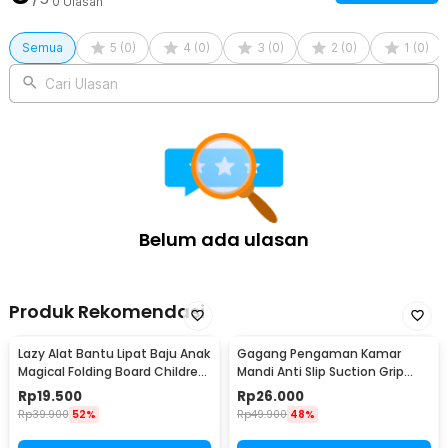
0
Ulasan
Semua
5
(
0
)
4
(
0
)
3
(
0
)
2
(
0
)
1
(
0
)
Cari Ulasan
Belum ada ulasan
Produk Rekomendasi
Lazy Alat Bantu Lipat Baju Anak
Gagang Pengaman Kamar
Magical Folding Board Children
Mandi Anti Slip Suction Grip
Cloth - 002
Handle Safety - SG-188
Rp
19.500
Rp
26.000
Rp
39.900
52%
Rp
49.900
48%