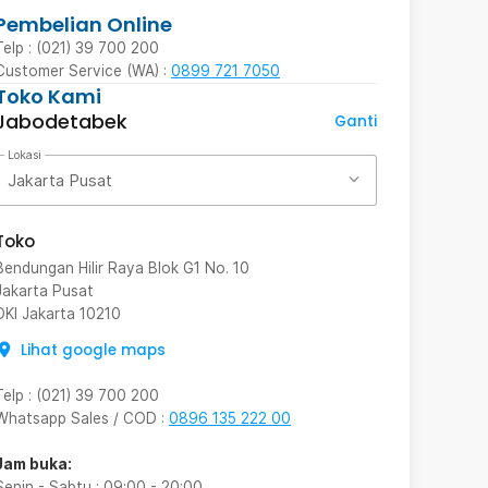
Pembelian Online
Telp : (021) 39 700 200
Customer Service (WA) :
0899 721 7050
Toko Kami
Jabodetabek
Ganti
Lokasi
Jakarta Pusat
Toko
Bendungan Hilir Raya Blok G1 No. 10
Jakarta Pusat
DKI Jakarta
10210
Lihat google maps
Telp
:
(021) 39 700 200
Whatsapp Sales / COD
:
0896 135 222 00
Jam buka:
Senin - Sabtu
:
09:00
-
20:00