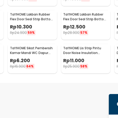
TaffHOME Lakban Rubber
TaffHOME Lakban Rubber
Flex Door Seal Strip Bottom
Flex Door Seal Strip Bottom
Waterproof 25mmx5M -
Waterproof 35mmx5M -
Rp
10.300
Rp
12.500
TP39
TP39
Rp
24.900
Rp
28.900
59%
57%
TaffHOME Sikat Pembersih
TaffHOME Lis Strip Pintu
p
Kamar Mandi WC Dapur
Door Noise Insulation
Sponge Brush - 8211
Dusting Tape
Rp
6.200
Rp
11.000
5Mx9mmx9mm - KK-061
Rp
16.900
Rp
25.900
64%
58%