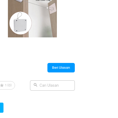
ntu tidak akan terbuka tanpa sengaja.
 dengan kebutuhan praktis dan hemat
:
 Closer - NB014
Beri Ulasan
1
(
0
)
Cari Ulasan