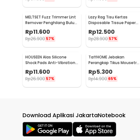
MELTSET Fuzz Trimmer Lint
Lazy Rag Tisu Kertas
Remover Penghilang Bulu
Disposable Tissue Paper
Serat Kain - CV8805
Towel 1 Roll (50 Helai) -
Rp
11.600
Rp
12.500
MB104P
Rp
26.900
Rp
28.900
57%
57%
HOUSEEN Alas Silicone
TaffHOME Jebakan
Shock Pads Anti-Vibration
Perangkap Tikus Mousetra
Mats 4 PCS - NY522
Sensitive - ZL-2021
Rp
11.600
Rp
5.300
Rp
26.900
Rp
14.900
57%
65%
Download Aplikasi JakartaNotebook