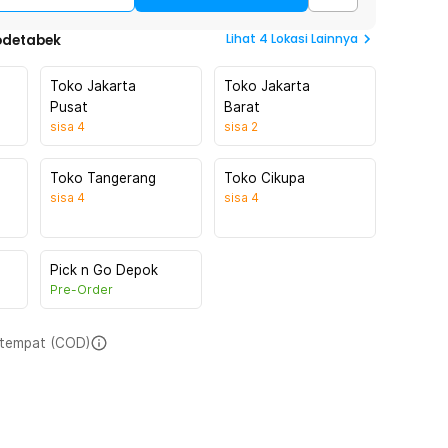
Lihat
4
Lokasi Lainnya
odetabek
Toko Jakarta
Toko Jakarta
Pusat
Barat
sisa
4
sisa
2
Toko Tangerang
Toko Cikupa
sisa
4
sisa
4
Pick n Go Depok
Pre-Order
i tempat (COD)