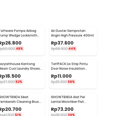
Taffware Pompa Airbag
Air Duster Semprotan
Pump Wedge Locksmith
Angin High Pressure 400ml
Tools Size L
Rp
26.800
Rp
37.600
Rp
50.900
Rp
66.900
48%
44%
Lazyishhouse Kantong
TaffPACK Lis Strip Pintu
Mesin Cuci Laundry Shoes
Door Noise Insulation
Washing Mesh Bag - 62319
Sealing Tape 5Mx3cm - B35
Rp
18.500
Rp
11.000
Rp
37.900
Rp
25.900
52%
58%
ISHOWTIENDA Sikat
ISHOWTIENDA Alat Pel
Pembersih Cleaning Brush
Lantai Microfiber Flat
Dispenser Sabun Air -
Flexible Head with Bucket -
Rp
20.700
Rp
73.200
S0026
FMI60
Rp
41.900
Rp
118.900
51%
39%