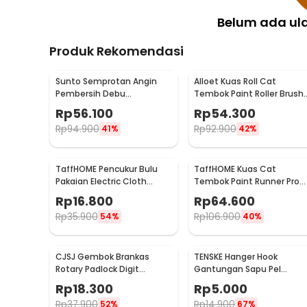
Belum ada ul
Produk Rekomendasi
Sunto Semprotan Angin
Alloet Kuas Roll Cat
Pembersih Debu
Tembok Paint Roller Brush
Compressed Air Duster
8.5cm - HD-TVYQS
Rp
56.100
Rp
54.300
400ml - ST1003
Rp
94.900
Rp
92.900
41%
42%
TaffHOME Pencukur Bulu
TaffHOME Kuas Cat
Pakaian Electric Cloth
Tembok Paint Runner Pro
Fabric Shaver - FL-188
Roller - DY-526
Rp
16.800
Rp
64.600
Rp
35.900
Rp
106.900
54%
40%
CJSJ Gembok Brankas
TENSKE Hanger Hook
Rotary Padlock Digit
Gantungan Sapu Pel
Combination Padlock -
Multifungsi 1 PCS - GF-016
Rp
18.300
Rp
5.000
CH-209
Rp
37.900
Rp
14.900
52%
67%