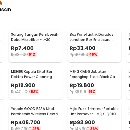
asan
Sarung Tangan Pembersih
Box Panel Listrik Duradus
Debu Microfiber - L-30
Junction Box Enclosure
Waterproof 158x90mm -
Rp
7.400
Rp
33.400
B1589
Rp
18.900
Rp
60.900
61%
46%
MSHIER Kepala Sikat Bor
MENGXIANG Jebakan
Elektrik Power Cleaning
Perangkap Tikus Black Cat
Head 3 PCS - DB003
Mousetrap 2 PCS - JB56
Rp
19.900
Rp
19.800
Rp
40.900
Rp
39.900
52%
51%
Youpin GOOD PAPA Sikat
Mijia Fuzz Trimmer Portable
Pembersih Wireless Electric
Lint Remover - MQXJQ01KL
Cleaning - CL99
Rp
406.700
Rp
93.900
Rp
557.900
Rp
145.900
28%
36%