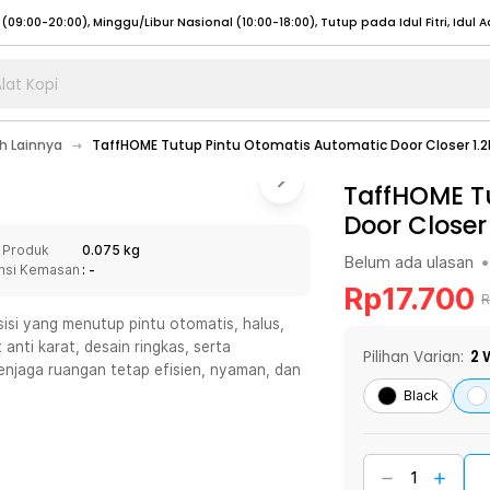
lat Kopi
umat (07:00 - 20:00), Sabtu - Minggu (08:00 - 20:00), Tutup pada Idul Fitri
Sele
 Lainnya
TaffHOME Tutup Pintu Otomatis Automatic Door Closer 1.2
:00 - 20:00), Sabtu - Minggu/ Libur Nasional (08:00 - 17:00)
Selengkapnya
:00 - 20:00), Sabtu - Minggu/ Libur Nasional (08:00 - 17:00)
TaffHOME T
Selengkapnya
Door Closer
 (09:00-20:00), Minggu/Libur Nasional (12:00-20:00), Tutup pada Idul Fitri
Sele
 Produk
0.075 kg
 (09:00-20:00), Minggu/Libur Nasional (12:00-20:00), Tutup pada Idul Fitri
Sele
Belum ada ulasan
•
nsi Kemasan
: -
Rp
17.700
R
isi yang menutup pintu otomatis, halus,
anti karat, desain ringkas, serta
Pilihan Varian:
2
W
enjaga ruangan tetap efisien, nyaman, dan
umat (07:00 - 20:00), Sabtu - Minggu (08:00 - 20:00), Tutup pada Idul Fitri
Sele
Black
:00 - 20:00), Sabtu - Minggu/ Libur Nasional (08:00 - 17:00)
Selengkapnya
:00 - 20:00), Sabtu - Minggu/ Libur Nasional (08:00 - 17:00)
Selengkapnya