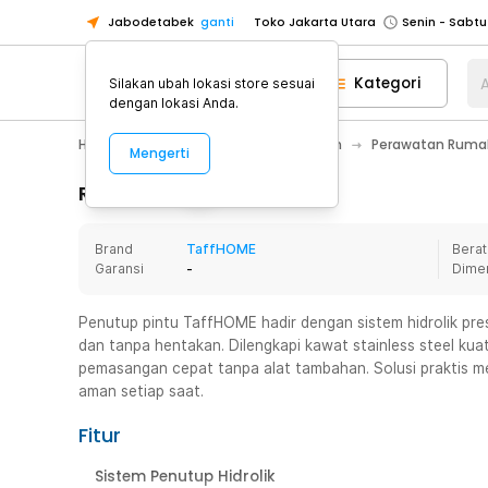
Jabodetabek
ganti
Toko Jakarta Utara
Toko Tangerang
Kategori
A
Silakan ubah lokasi store sesuai
Toko Cikupa
dengan lokasi Anda.
Pick n Go Jakarta Barat
Senin - J
Home Appliance
Perawatan Rumah
Perawatan Rumah
Mengerti
Pick n Go Bekasi
Senin - Jumat (08
Pick n Go Depok
Senin - Jumat (08
Rincian Produk
Toko Jakarta Pusat
Senin - Sabtu
Brand
TaffHOME
Berat
Toko Jakarta Barat
Senin - Sabtu
Garansi
-
Dime
Toko Jakarta Utara
Toko Tangerang
Penutup pintu TaffHOME hadir dengan sistem hidrolik pres
dan tanpa hentakan. Dilengkapi kawat stainless steel kuat 
Toko Cikupa
pemasangan cepat tanpa alat tambahan. Solusi praktis m
Pick n Go Jakarta Barat
Senin - J
aman setiap saat.
Pick n Go Bekasi
Senin - Jumat (08
Fitur
Pick n Go Depok
Senin - Jumat (08
Sistem Penutup Hidrolik