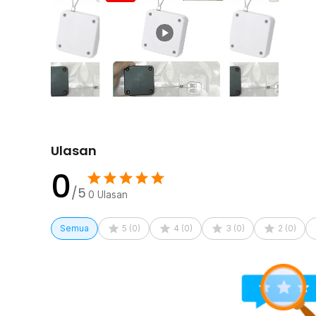
juga membantu menjaga privasi dan keamanan karena pi
Cocok untuk penggunaan rumah tangga maupun kantor
energi.
Kelengkapan Produk
Rincian yang Anda dapatkan untuk pembelian produk ini
1 x TaffHOME Tutup Pintu Otomatis Automatic Door
1 x Pengait
1 x Perekat Gantungan
Ulasan
0
/5
0
Ulasan
Semua
5
(
0
)
4
(
0
)
3
(
0
)
2
(
0
)