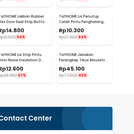
TaffHOME Lakban Rubber
TaffHOME Lis Penutup
Flex Door Seal Strip Bottom
Celah Pintu Penghalang
Waterproof 45mmx5M -
Debu Door Bottom Seal 1M
Rp
14.800
Rp
10.300
TP39
- LQ7
Rp
31.900
Rp
27.900
54%
64%
TaffHOME Lis Strip Pintu
TaffHOME Jebakan
Door Noise Insulation D
Perangkap Tikus Mousetrap
Tape 9x6mm 10M - KK-062
Cage - HU1999
Rp
12.600
Rp
45.100
Rp
28.900
Rp
77.900
57%
43%
Contact Center