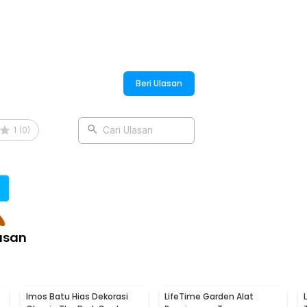
 meja tamu, meja makan, meja kerja, rak
sederhana yang mampu mempercantik
Beri Ulasan
:
if Tulang Daun - YF963
1
(
0
)
Cari Ulasan
asan
Imos Batu Hias Dekorasi
LifeTime Garden Alat