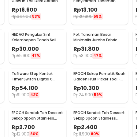
Glow in The Dark Garden
Penyiraman Tanaman
Stone 100 PCS - HC0043
Otomatis Micro Drip 2 PCS -
Rp
16.600
Rp
13.100
95109
Rp
34.900
Rp
30.900
53%
58%
HEDAO Pengukur 3in1
Pot Tanaman Besar
Kelembapan Tanah Soil
Minimalis Jumbo Fabric
Moist pH Analyzer -
Breathable - DFT24
Rp
30.000
Rp
31.800
TL00378
Rp
55.900
Rp
58.900
47%
47%
Taffware Stop Kontak
EPOCH Sekop Pemetik Buah
Timer Switch Digital 6
Garden Fruit Picker Tool -
Program EU Plug 16A 230V -
A47
Rp
54.100
Rp
10.300
W03
Rp
91.900
Rp
24.900
42%
59%
EPOCH Sendok Teh Dessert
EPOCH Sendok Teh Dessert
Sekop Spoon Stainless
Sekop Spoon Stainless
Steel 1 PCS Square - LXY550
Steel 1 PCS Round - LXY550
Rp
2.700
Rp
2.400
Rp
12.900
Rp
11.900
80%
80%