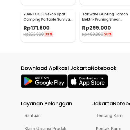
YUANTOOSE Sekop Lipat
Taffware Gunting Taman
Camping Portable Survival
Elektrik Pruning Shear
Tactical Shovel 75cm -
Scissors 48Vf 1500mAh -
Rp
171.600
Rp
299.000
D14-10
VIO48
Rp
253.900
Rp
409.900
33%
28%
Download Aplikasi JakartaNotebook
Layanan Pelanggan
JakartaNoteb
Bantuan
Tentang Kami
Klaim Garansi Produk
Kontak Kami