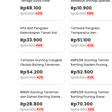
Tenaga Surya Solar
Berkebun Antislip Spandex
Fountain 7V 1.5W 200L/H -
- CZ-0146
Rp
68.100
Rp
10.900
GY-D-001
Rp
111.900
Rp
25.900
40%
58%
DPA Alat Pengukur
Taffware Pengukur
Kelembapan Tanah Soil
Temperatur dan
Moist PH Detector Analyzer
Kelembapan Tanah Soil PH
Rp
33.900
Rp
51.100
- DPA301
- TPH01803
Rp
61.900
Rp
87.900
46%
42%
Taffware Gunting Cangkok
KNIFEZER Gunting Taman
Okulasi Batang Tanaman
Ranting Garden Pruning
Grafting Pruning Tool - 210
Shear Scissors - W238
Rp
54.200
Rp
52.500
Rp
92.900
Rp
89.900
42%
42%
BRKEN Gunting Tanaman
KNIFEZER Gunting Taman
dan Dahan Ranting Garden
Ranting Pruning Shear
Pruning Shears Scissors -
Scissors 20mm - 1025
Rp
28.800
Rp
70.300
XH-Y
Rp
53.900
Rp
114.900
47%
39%