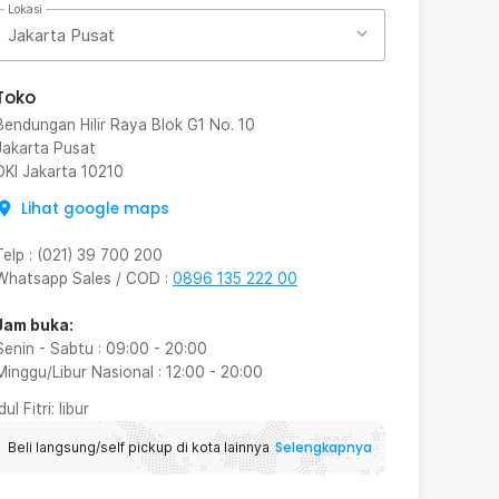
Lokasi
Jakarta Pusat
Toko
Bendungan Hilir Raya Blok G1 No. 10
Jakarta Pusat
DKI Jakarta
10210
Lihat google maps
Telp
:
(021) 39 700 200
Whatsapp Sales / COD
:
0896 135 222 00
Jam buka:
Senin - Sabtu
:
09:00
-
20:00
Minggu/Libur Nasional
:
12:00
-
20:00
Idul Fitri
: libur
Selengkapnya
Beli langsung/self pickup di kota lainnya