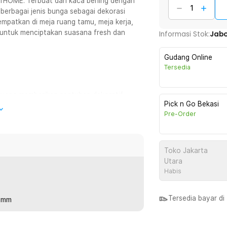
ffHOME. Terbuat dari kaca bening dengan
berbagai jenis bunga sebagai dekorasi
patkan di meja ruang tamu, meja kerja,
 untuk menciptakan suasana fresh dan
Informasi Stok:
Jab
Gudang Online
Tersedia
 yang memberikan sentuhan dekoratif
Pick n Go Bekasi
onsep minimalis, klasik, hingga modern
Pre-Order
rlebihan.
uk bunga terlihat lebih jelas sehingga
Toko Jakarta
 digunakan sebagai wadah dekorasi
Utara
Habis
h dan elegan saat dipajang.
Tersedia bayar d
6 mm
lihat jernih dan menarik untuk