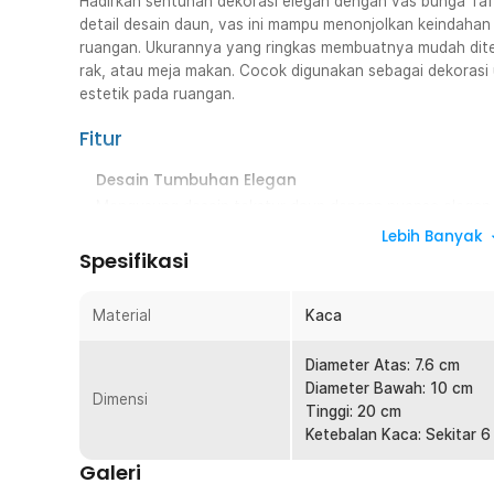
Hadirkan sentuhan dekorasi elegan dengan vas bunga Ta
detail desain daun, vas ini mampu menonjolkan keindahan 
ruangan. Ukurannya yang ringkas membuatnya mudah ditem
rak, atau meja makan. Cocok digunakan sebagai dekorasi
estetik pada ruangan.
Fitur
Desain Tumbuhan Elegan
Mengusung desain tekstur daun dengan nuansa elegan
pada berbagai gaya interior. Cocok dipadukan dengan k
Lebih Banyak
untuk mempercantik tampilan ruangan tanpa terlihat be
Spesifikasi
Transparan Lebih Estetik
Karakter bahan yang transparan membuat warna dan bent
Material
Kaca
kombinasi berbagai bungasemakin menarik. Juga cocok
tanaman, ranting, atau ornamen lainnya.
Diameter Atas: 7.6 cm
Diameter Bawah: 10 cm
Material Kaca Premium
Dimensi
Tinggi: 20 cm
Terbuat dari material kaca yang memberikan kesan bersi
Ketebalan Kaca: Sekitar 
Permukaannya mudah dibersihkan sehingga vas tetap ter
penggunaan maupun pajangan dalam jangka panjang.
Galeri