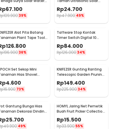
Tenaga Surya Solar Water
Taman Ultrasonic Solar
Fountain - AS10A
Power Mouse Repellent -
Rp
67.100
Rp
24.700
HR-533
Rp
109.900
Rp
47.900
39%
49%
KNIFEZER Alat Pita Batang
Taffware Stop Kontak
Tanaman Plant Tape Tool
Timer Switch Digital 10
Tapener Machine - VK20
Program EU Plug 16A 230V -
Rp
126.800
Rp
84.000
KWE-TM02-EU
Rp
196.900
Rp
126.000
36%
34%
EPOCH Set Sekop Mini
KNIFEZER Gunting Ranting
Tanaman Hias Shovel
Telescopic Garden Pruning
Spade Gardening Tools 3
Shear Scissors - 2026
Rp
4.600
Rp
149.400
PCS - LXY549
Rp
16.900
Rp
225.900
73%
34%
Pot Gantung Bunga Hias
HOMYL Jaring Net Pemetik
Tanaman Dekorasi Dinding
Buah Fruit Picker Collection
Vertical Garden 9 Slot -
Head 14cm - HM16
Rp
25.700
Rp
15.500
HY001-GR-5
Rp
49.900
Rp
33.900
49%
55%