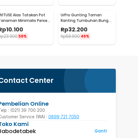
WITUSE Alas Tatakan Pot
UrPro Gunting Taman
Tanaman Minimalis Persegi
Ranting Tumbuhan Bunga
Panjang Bamboo Tray
Pruning Scissors 25mm -
Rp
10.100
Rp
32.200
175x88x10mm - EQF301
SK5
Rp
23.900
Rp
58.900
58%
46%
Contact Center
Pembelian Online
Telp : (021) 39 700 200
Customer Service (WA) :
0899 721 7050
Toko Kami
Jabodetabek
Ganti