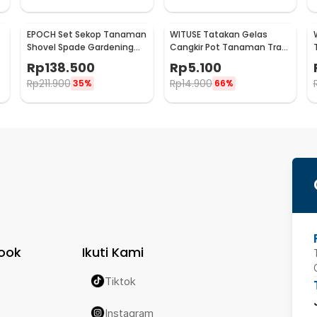
EPOCH Set Sekop Tanaman
WITUSE Tatakan Gelas
Shovel Spade Gardening
Cangkir Pot Tanaman Tray
Tools 10 PCS - LXY55
Bamboo Coaster 85mm -
Rp
138.500
Rp
5.100
EQF301
Rp
211.900
Rp
14.900
35%
66%
ook
Ikuti Kami
Tiktok
Instagram