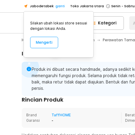
Jabodetabek
ganti
Toko Jakarta Utara
Toko Tangerang
Kategori
A
Silakan ubah lokasi store sesuai
Toko Cikupa
dengan lokasi Anda.
Pick n Go Jakarta Barat
Senin - J
Home Appliance
Perawatan Rumah
Perawatan Tam
Mengerti
Pick n Go Bekasi
Senin - Jumat (08
Pick n Go Depok
Senin - Jumat (08
Informasi Penting
Toko Jakarta Pusat
Senin - Sabtu
Produk ini dibuat secara handmade, adanya sedikit k
Toko Jakarta Barat
Senin - Sabtu
memengaruhi fungsi produk. Selama produk tidak ret
Toko Jakarta Utara
baik, maka retur tidak dapat diajukan. Bentuk dan f
Toko Tangerang
persis.
Toko Cikupa
Rincian Produk
Pick n Go Jakarta Barat
Senin - J
Pick n Go Bekasi
Senin - Jumat (08
Brand
TaffHOME
Berat
Garansi
-
Dime
Pick n Go Depok
Senin - Jumat (08