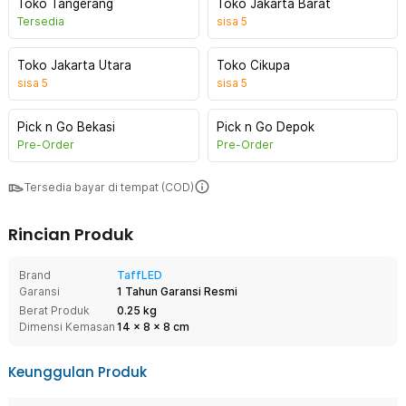
Toko Tangerang
Toko Jakarta Barat
Tersedia
sisa
5
Toko Jakarta Utara
Toko Cikupa
sisa
5
sisa
5
Pick n Go Bekasi
Pick n Go Depok
Pre-Order
Pre-Order
Tersedia bayar di tempat (COD)
Rincian Produk
Brand
TaffLED
Garansi
1 Tahun Garansi Resmi
Berat Produk
0.25 kg
Dimensi Kemasan
14
x
8
x
8
cm
Keunggulan Produk