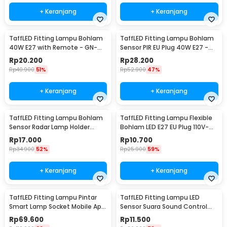
+ Keranjang
+ Keranjang
TaffLED Fitting Lampu Bohlam
TaffLED Fitting Lampu Bohlam
40W E27 with Remote - GN-
Sensor PIR EU Plug 40W E27 -
428
SP-400
Rp
20.200
Rp
28.200
Rp
40.900
51%
Rp
52.900
47%
+ Keranjang
+ Keranjang
TaffLED Fitting Lampu Bohlam
TaffLED Fitting Lampu Flexible
Sensor Radar Lamp Holder
Bohlam LED E27 EU Plug 110V-
100W E27 - SP-100
220V - HF-300
Rp
17.000
Rp
10.700
Rp
34.900
52%
Rp
25.900
59%
+ Keranjang
+ Keranjang
TaffLED Fitting Lampu Pintar
TaffLED Fitting Lampu LED
Smart Lamp Socket Mobile App
Sensor Suara Sound Control
E27 - DT-500
Socket E27 40W - SP-525
Rp
69.600
Rp
11.500