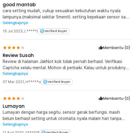
good mantab
cara setting mudah, cukup sesuaikan kebutuhan waktu nyala
lampunya.(maksimal sekitar 5menit). setting kepekaan sensor saat
Selengkapnya
kondisi gelap/terang di coba sesuaikan dengan kebutuhan saja.
16 Jul 2023
,
L*****i
Verified Buyer
Membantu (
0
)
Review Susah
Review di halaman JakNot kok tidak pernah berhasil. Verifikasi
Captcha selalu mental. Mohon di perbaiki. Kalau untuk produknya
Selengkapnya
OK OK saja.
07 Mar 2021
,
H*****o
Verified Buyer
Membantu (
0
)
Lumayan
Lumayan dengan harga segitu. sensor gerak berfungsi. masih
belum berhasil setting untuk otomatis nyala malam hari tanpa
Selengkapnya
harus ada deteksi pergerakan. ada yg bisa kasih tahu caranya?
11 Aug 2020
,
h*****f
Verified Buyer