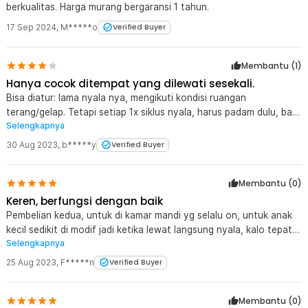
berkualitas. Harga murang bergaransi 1 tahun.
17 Sep 2024
,
M*****o
Verified Buyer
Membantu (
1
)
Hanya cocok ditempat yang dilewati sesekali.
Bisa diatur: lama nyala nya, mengikuti kondisi ruangan
terang/gelap. Tetapi setiap 1x siklus nyala, harus padam dulu, baru
Selengkapnya
nyala lagi.
30 Aug 2023
,
b*****y
Verified Buyer
Membantu (
0
)
Keren, berfungsi dengan baik
Pembelian kedua, untuk di kamar mandi yg selalu on, untuk anak
kecil sedikit di modif jadi ketika lewat langsung nyala, kalo tepat
Selengkapnya
diatas kepala malah ga kena sensor alhasil ga nyala, kalo aga
sedikit ke pinggir baru normal. Thanks Jaknot
25 Aug 2023
,
F*****n
Verified Buyer
Membantu (
0
)