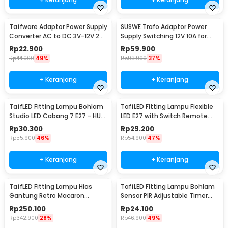
Taffware Adaptor Power Supply
SUSWE Trafo Adaptor Power
Converter AC to DC 3V-12V 2A
Supply Switching 12V 10A for
Adjustable - 31220
Modul LED CCTV - S-120-12
Rp
22.900
Rp
59.900
Rp
44.900
49%
Rp
93.900
37%
+ Keranjang
+ Keranjang
TaffLED Fitting Lampu Bohlam
TaffLED Fitting Lampu Flexible
Studio LED Cabang 7 E27 - HU-
LED E27 with Switch Remote
700
Control - HF-555
Rp
30.300
Rp
29.200
Rp
55.900
46%
Rp
54.900
47%
+ Keranjang
+ Keranjang
TaffLED Fitting Lampu Hias
TaffLED Fitting Lampu Bohlam
Gantung Retro Macaron
Sensor PIR Adjustable Timer
Hanging Lamp E27 - LPL139
40W E27 - SP-200
Rp
250.100
Rp
24.100
Rp
342.900
28%
Rp
46.900
49%