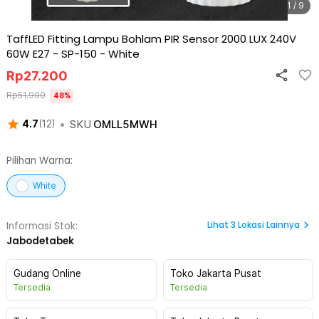
1 / 9
TaffLED Fitting Lampu Bohlam PIR Sensor 2000 LUX 240V
60W E27 - SP-150
-
White
Rp
27.200
Rp
51.900
48
%
•
SKU
OMLL5MWH
4.7
(
12
)
Pilihan Warna:
White
Lihat
3
Lokasi Lainnya
Informasi Stok:
Jabodetabek
Gudang Online
Toko Jakarta Pusat
Tersedia
Tersedia