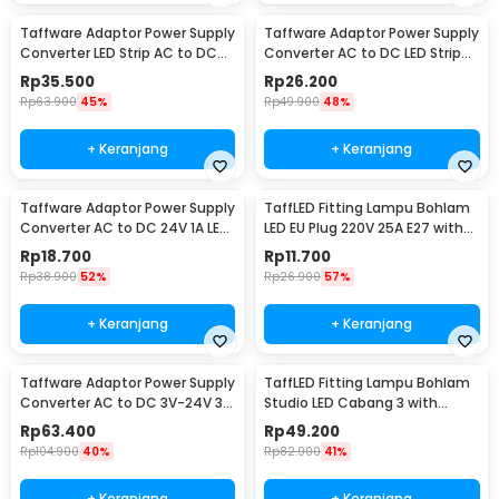
Taffware Adaptor Power Supply
Taffware Adaptor Power Supply
Converter LED Strip AC to DC
Converter AC to DC LED Strip
12V 4A - 1240
24V 2A - 2420 / 1820
Rp
35.500
Rp
26.200
Rp
63.900
45%
Rp
49.900
48%
+ Keranjang
+ Keranjang
Taffware Adaptor Power Supply
TaffLED Fitting Lampu Bohlam
Converter AC to DC 24V 1A LED
LED EU Plug 220V 25A E27 with
Strip - 2410
Switch - HF-666
Rp
18.700
Rp
11.700
Rp
38.900
52%
Rp
26.900
57%
+ Keranjang
+ Keranjang
Taffware Adaptor Power Supply
TaffLED Fitting Lampu Bohlam
Converter AC to DC 3V-24V 3A
Studio LED Cabang 3 with
Adjustable - BSK-602
Switch 220V E27 - HU-300
Rp
63.400
Rp
49.200
Rp
104.900
40%
Rp
82.900
41%
+ Keranjang
+ Keranjang