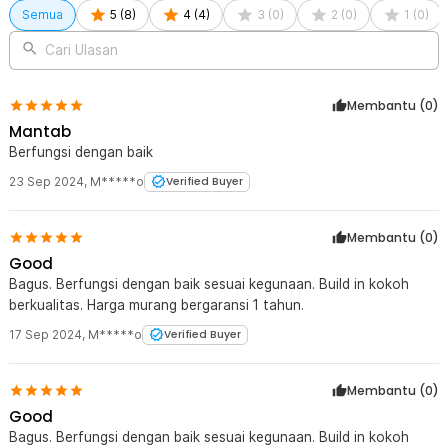
Semua
5
(
8
)
4
(
4
)
3
(
0
)
2
(
0
)
1
(
0
)
Cari Ulasan
Membantu (
0
)
Mantab
Berfungsi dengan baik
23 Sep 2024
,
M*****o
Verified Buyer
Membantu (
0
)
Good
Bagus. Berfungsi dengan baik sesuai kegunaan. Build in kokoh
berkualitas. Harga murang bergaransi 1 tahun.
17 Sep 2024
,
M*****o
Verified Buyer
Membantu (
0
)
Good
Bagus. Berfungsi dengan baik sesuai kegunaan. Build in kokoh