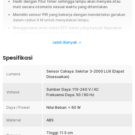
Hadir dengan fitur timer sehingga lampu akan menyala atau
mati secara otomatis sesuai waktu yang ditentukan.
Memiliki sensor PIR yang bekerja dengan mendeteksi gerakan
dalam radius 6 M untuk menyalakan lampu.
Menggunakan jenis soket E27, soket yang banyak digunakan
untuk lampu yang beredar di Indonesia.
Terbuat dari material ABS yang kokoh dan tahan panas.
Lebih Banyak
Overview
Spesifikasi
Anda sering lupa menyalakan atau mematikan lampu? Kini, Anda tidak
perlu khawatir, karena TaffLED punya solusinya. Memiliki fitur sensor
Sensor Cahaya: Sekitar 3-2000 LUX (Dapat
gerak infrared atau biasa disebut PIR yang dapat menyala saat
Lumens
Disesuaikan)
mendeteksi ada pergerakan. Memiliki timer sehingga lampu akan
menyala atau mati sesuai dengan waktu yang ditentukan. Terbuat dari
material yang kokoh dan tahan lama.
Sumber Daya: 110-240 V / AC
Voltase
Frekuensi Daya: 50 / 60 Hz
Fitur
Daya / Power
Nilai Beban: < 60 W
Pengaturan Waktu Fleksibel
Fitting lampu dari TaffLED memiliki pengaturan waktu antara lampu
Material
ABS
menyala hingga lampu mati. Selain itu, dapat diatur kapan waktu
lampu ini harus menyala secara otomatis. Pilih waktu yang tepat
Tinggi: 11.5 cm
untuk menyalakan lampu secara otomatis sesuai dengan