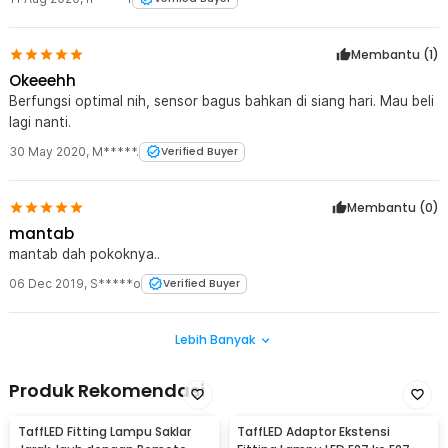
Membantu (
1
)
Okeeehh
Berfungsi optimal nih, sensor bagus bahkan di siang hari. Mau beli
lagi nanti.
30 May 2020
,
M*****.
Verified Buyer
Membantu (
0
)
mantab
mantab dah pokoknya..
06 Dec 2019
,
S*****o
Verified Buyer
Lebih Banyak
Produk Rekomendasi
TaffLED Fitting Lampu Saklar
TaffLED Adaptor Ekstensi