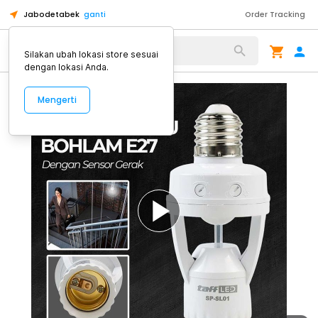
Jabodetabek
ganti
Order Tracking
Alat Kopi
Silakan ubah lokasi store sesuai
dengan lokasi Anda.
Mengerti