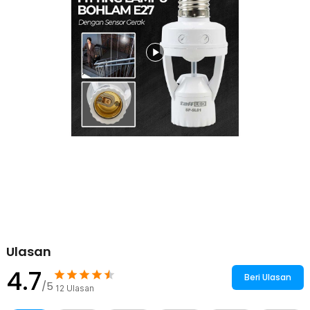
1 x Panduan Penggunaan
Ulasan
4.7
Beri Ulasan
/5
12
Ulasan