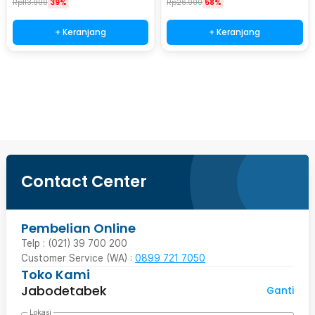
Rp
113.900
39%
Rp
26.900
58%
+ Keranjang
+ Keranjang
Beli Sekarang
Contact Center
Pembelian Online
Telp : (021) 39 700 200
Customer Service (WA) :
0899 721 7050
Toko Kami
Jabodetabek
Ganti
Lokasi