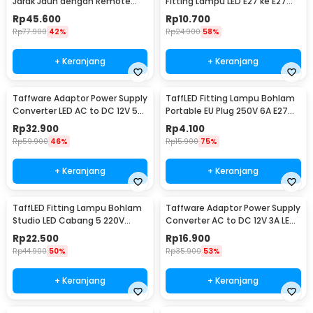
Jarak Jauh dengan Remote
Fitting Lampu LED E27 ke E27
Control 220V E27 - GN-680
19.5cm 1 PCS - HF-400
Rp
45.600
Rp
10.700
Rp
77.900
42%
Rp
24.900
58%
+ Keranjang
+ Keranjang
Taffware Adaptor Power Supply
TaffLED Fitting Lampu Bohlam
Converter LED AC to DC 12V 5A
Portable EU Plug 250V 6A E27
60W - 1250
with Switch - HF-100
Rp
32.900
Rp
4.100
Rp
59.900
46%
Rp
15.900
75%
+ Keranjang
+ Keranjang
TaffLED Fitting Lampu Bohlam
Taffware Adaptor Power Supply
Studio LED Cabang 5 220V
Converter AC to DC 12V 3A LED
100W E27 - HU-500
Strip - DSM-1230
Rp
22.500
Rp
16.900
Rp
44.900
50%
Rp
35.900
53%
+ Keranjang
+ Keranjang