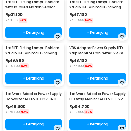
TaffLED Fitting Lampu Bohlam
TaffLED Fitting Lampu Bohlam
with Infrared Motion Sensor
Studio LED Minimalis Cabang 3
240V 50W E27 - SP-820
E27 220V - HU-350
Rp
21.100
Rp
17.100
Rp
41.900
50%
Rp
35.900
53%
+ Keranjang
+ Keranjang
TaffLED Fitting Lampu Bohlam
VBS Adaptor Power Supply LED
Studio LED Minimalis Cabang 4
Strip Monitor Converter 12V 3A
E27 220V - HU-400
36W - AYD-1230
Rp
19.900
Rp
18.100
Rp
40.900
52%
Rp
37.900
53%
+ Keranjang
+ Keranjang
Taffware Adaptor Power Supply
Taffware Adaptor Power Supply
Converter AC to DC 12V 8A LED
LED Strip Monitor AC to DC 12V
Strip - 1280
10A - AYD-12100
Rp
46.800
Rp
54.700
Rp
79.900
42%
Rp
92.900
42%
+ Keranjang
+ Keranjang