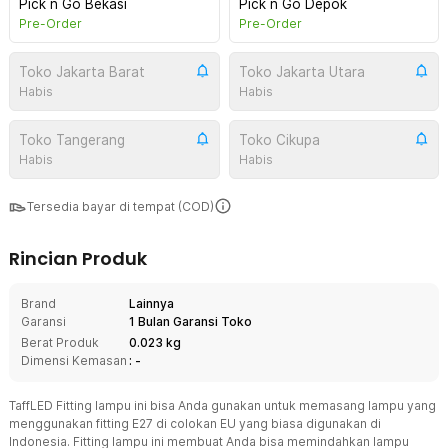
Pick n Go Bekasi
Pick n Go Depok
Pre-Order
Pre-Order
Toko Jakarta Barat
Toko Jakarta Utara
Habis
Habis
Toko Tangerang
Toko Cikupa
Habis
Habis
Tersedia bayar di tempat (COD)
Rincian Produk
Brand
Lainnya
Garansi
1 Bulan Garansi Toko
Berat Produk
0.023 kg
Dimensi Kemasan
: -
TaffLED Fitting lampu ini bisa Anda gunakan untuk memasang lampu yang
menggunakan fitting E27 di colokan EU yang biasa digunakan di
Indonesia. Fitting lampu ini membuat Anda bisa memindahkan lampu