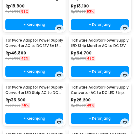
E27 220V - HU-400
36W - AYD-1230
Rp
19.900
Rp
18.100
Rp
40.900
52%
Rp
37.900
53%
+ Keranjang
+ Keranjang
Taffware Adaptor Power Supply
Taffware Adaptor Power Supply
Converter AC to DC 12V 8A LED
LED Strip Monitor AC to DC 12V
Strip - 1280
10A - AYD-12100
Rp
46.800
Rp
54.700
Rp
79.900
42%
Rp
92.900
42%
+ Keranjang
+ Keranjang
Taffware Adaptor Power Supply
Taffware Adaptor Power Supply
Converter LED Strip AC to DC
Converter AC to DC LED Strip
12V 4A - 1240
24V 2A - 2420 / 1820
Rp
35.500
Rp
26.200
Rp
63.900
45%
Rp
49.900
48%
+ Keranjang
+ Keranjang