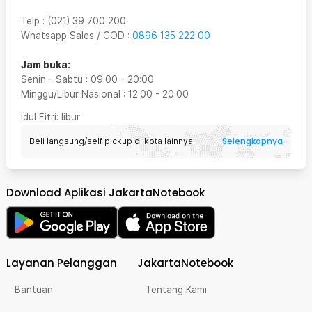
Telp
:
(021) 39 700 200
Whatsapp Sales / COD
:
0896 135 222 00
Jam buka:
Senin - Sabtu
:
09:00
-
20:00
Minggu/Libur Nasional
:
12:00
-
20:00
Idul Fitri
: libur
Selengkapnya
Beli langsung/self pickup di kota lainnya
Download Aplikasi JakartaNotebook
Layanan Pelanggan
JakartaNotebook
Bantuan
Tentang Kami