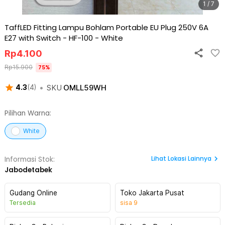
1 / 7
TaffLED Fitting Lampu Bohlam Portable EU Plug 250V 6A
E27 with Switch - HF-100
-
White
Rp
4.100
Rp
15.900
75
%
•
SKU
OMLL59WH
4.3
(
4
)
Pilihan Warna:
White
Lihat
Lokasi Lainnya
Informasi Stok:
Jabodetabek
Gudang Online
Toko Jakarta Pusat
Tersedia
sisa
9