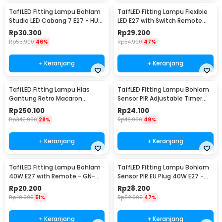
TaffLED Fitting Lampu Bohlam
TaffLED Fitting Lampu Flexible
Studio LED Cabang 7 E27 - HU-
LED E27 with Switch Remote
700
Control - HF-555
Rp
30.300
Rp
29.200
Rp
55.900
46%
Rp
54.900
47%
+ Keranjang
+ Keranjang
TaffLED Fitting Lampu Hias
TaffLED Fitting Lampu Bohlam
Gantung Retro Macaron
Sensor PIR Adjustable Timer
Hanging Lamp E27 - LPL139
40W E27 - SP-200
Rp
250.100
Rp
24.100
Rp
342.900
28%
Rp
46.900
49%
+ Keranjang
+ Keranjang
TaffLED Fitting Lampu Bohlam
TaffLED Fitting Lampu Bohlam
40W E27 with Remote - GN-
Sensor PIR EU Plug 40W E27 -
428
SP-400
Rp
20.200
Rp
28.200
Rp
40.900
51%
Rp
52.900
47%
+ Keranjang
+ Keranjang