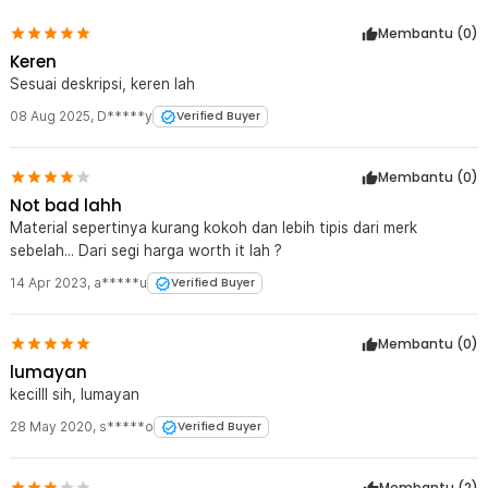
Membantu (
0
)
Keren
Sesuai deskripsi, keren lah
08 Aug 2025
,
D*****y
Verified Buyer
Membantu (
0
)
Not bad lahh
Material sepertinya kurang kokoh dan lebih tipis dari merk
sebelah... Dari segi harga worth it lah ?
14 Apr 2023
,
a*****u
Verified Buyer
Membantu (
0
)
lumayan
kecilll sih, lumayan
28 May 2020
,
s*****o
Verified Buyer
Membantu (
2
)