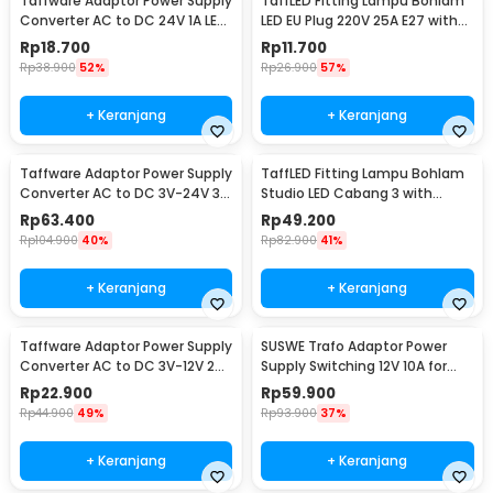
Taffware Adaptor Power Supply
TaffLED Fitting Lampu Bohlam
Converter AC to DC 24V 1A LED
LED EU Plug 220V 25A E27 with
Strip - 2410
Switch - HF-666
Rp
18.700
Rp
11.700
Rp
38.900
52%
Rp
26.900
57%
+ Keranjang
+ Keranjang
Taffware Adaptor Power Supply
TaffLED Fitting Lampu Bohlam
Converter AC to DC 3V-24V 3A
Studio LED Cabang 3 with
Adjustable - BSK-602
Switch 220V E27 - HU-300
Rp
63.400
Rp
49.200
Rp
104.900
40%
Rp
82.900
41%
+ Keranjang
+ Keranjang
Taffware Adaptor Power Supply
SUSWE Trafo Adaptor Power
Converter AC to DC 3V-12V 2A
Supply Switching 12V 10A for
Adjustable - 31220
Modul LED CCTV - S-120-12
Rp
22.900
Rp
59.900
Rp
44.900
49%
Rp
93.900
37%
+ Keranjang
+ Keranjang