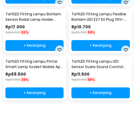
TaffLED Fitting Lampu Bohlam
TaffLED Fitting Lampu Flexible
Sensor Radar Lamp Holder
Bohlam LED E27 EU Plug 110V-
100W E27 - SP-100
220V - HF-300
Rp
17.000
Rp
10.700
Rp
34.900
52%
Rp
25.900
59%
+ Keranjang
+ Keranjang
TaffLED Fitting Lampu Pintar
TaffLED Fitting Lampu LED
Smart Lamp Socket Mobile App
Sensor Suara Sound Control
E27 - DT-500
Socket E27 40W - SP-525
Rp
69.600
Rp
11.500
Rp
113.900
39%
Rp
26.900
58%
+ Keranjang
+ Keranjang
Beli Sekarang