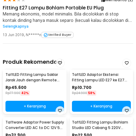
Fitting E27 Lampu Bohlam Portable EU Plug
Memang ekonomis, model minimalis. Bila dicolokkan di stop
kontak dinding hanya masuk separo (kecuali kalau dicolokkan di
Selengkapnya
terminal yg datar); kaki-kaki colokannya kecil, agak rapat, dan
"ringkih" (kurang kuat). Beli 2 hanya untuk koleksi.
13 Jun 2019
,
N*****n
Verified Buyer
Produk Rekomendasi
TaffLED Fitting Lampu Saklar
TaffLED Adaptor Ekstensi
Jarak Jauh dengan Remote
Fitting Lampu LED E27 ke E27
Control 220V E27 - GN-680
19.5cm 1 PCS - HF-400
Rp
45.600
Rp
10.700
Rp
77.900
42%
Rp
24.900
58%
+ Keranjang
+ Keranjang
Taffware Adaptor Power Supply
TaffLED Fitting Lampu Bohlam
Converter LED AC to DC 12V 5A
Studio LED Cabang 5 220V
60W - 1250
100W E27 - HU-500
Rp
32.900
Rp
22.500