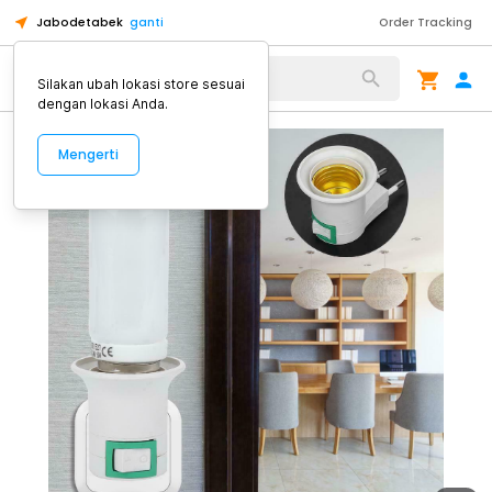
Jabodetabek
ganti
Order Tracking
Alat Kopi
Silakan ubah lokasi store sesuai
dengan lokasi Anda.
Mengerti