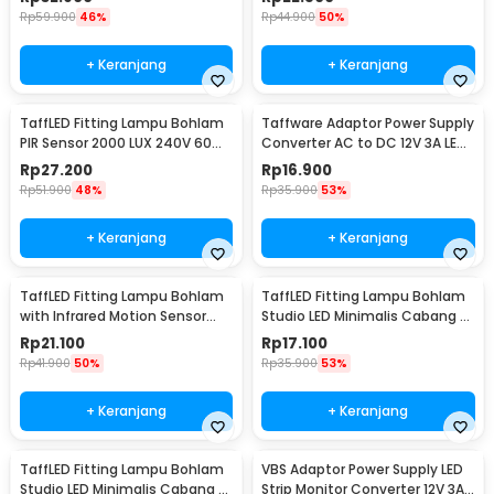
Rp
59.900
46%
Rp
44.900
50%
+ Keranjang
+ Keranjang
TaffLED Fitting Lampu Bohlam
Taffware Adaptor Power Supply
PIR Sensor 2000 LUX 240V 60W
Converter AC to DC 12V 3A LED
E27 - SP-150
Strip - DSM-1230
Rp
27.200
Rp
16.900
Rp
51.900
48%
Rp
35.900
53%
+ Keranjang
+ Keranjang
TaffLED Fitting Lampu Bohlam
TaffLED Fitting Lampu Bohlam
with Infrared Motion Sensor
Studio LED Minimalis Cabang 3
240V 50W E27 - SP-820
E27 220V - HU-350
Rp
21.100
Rp
17.100
Rp
41.900
50%
Rp
35.900
53%
+ Keranjang
+ Keranjang
TaffLED Fitting Lampu Bohlam
VBS Adaptor Power Supply LED
Studio LED Minimalis Cabang 4
Strip Monitor Converter 12V 3A