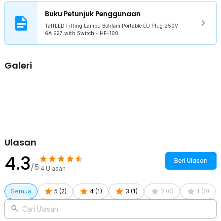
mencabutnya dari stop kontak. Fitur ini memberikan
Buku Petunjuk Penggunaan
kenyamanan ekstra dalam penggunaan sehari-hari.
TaffLED Fitting Lampu Bohlam Portable EU Plug 250V
6A E27 with Switch - HF-100
Kelengkapan Produk
Rincian yang Anda dapatkan untuk pembelian produk ini:
1 x TaffLED Fitting Lampu Bohlam Portable EU Plug 250V 6A E27
Galeri
with Switch - HF-100
Ulasan
4.3
Beri Ulasan
/5
4
Ulasan
Semua
5
(
2
)
4
(
1
)
3
(
1
)
2
(
0
)
1
(
0
)
Cari Ulasan