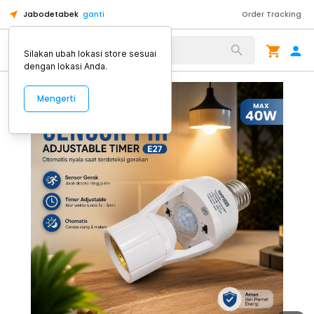
Jabodetabek
ganti
Order Tracking
Alat Kopi
Silakan ubah lokasi store sesuai
dengan lokasi Anda.
Mengerti