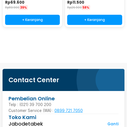
E27 - DT-500
Socket E27 40W - SP-525
Rp
69.600
Rp
11.500
Rp
113.900
39%
Rp
26.900
58%
+ Keranjang
+ Keranjang
Beli Sekarang
Contact Center
Pembelian Online
Telp : (021) 39 700 200
Customer Service (WA) :
0899 721 7050
Toko Kami
Jabodetabek
Ganti