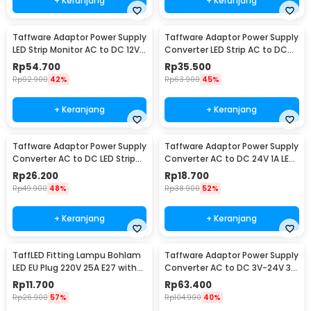
+ Keranjang
+ Keranjang
Taffware Adaptor Power Supply
Taffware Adaptor Power Supply
LED Strip Monitor AC to DC 12V
Converter LED Strip AC to DC
10A - AYD-12100
12V 4A - 1240
Rp
54.700
Rp
35.500
Rp
92.900
42%
Rp
63.900
45%
+ Keranjang
+ Keranjang
Taffware Adaptor Power Supply
Taffware Adaptor Power Supply
Converter AC to DC LED Strip
Converter AC to DC 24V 1A LED
24V 2A - 2420 / 1820
Strip - 2410
Rp
26.200
Rp
18.700
Rp
49.900
48%
Rp
38.900
52%
+ Keranjang
+ Keranjang
TaffLED Fitting Lampu Bohlam
Taffware Adaptor Power Supply
LED EU Plug 220V 25A E27 with
Converter AC to DC 3V-24V 3A
Switch - HF-666
Adjustable - BSK-602
Rp
11.700
Rp
63.400
Rp
26.900
57%
Rp
104.900
40%