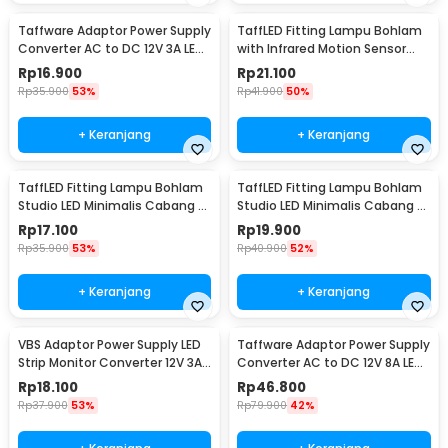
Taffware Adaptor Power Supply
TaffLED Fitting Lampu Bohlam
Converter AC to DC 12V 3A LED
with Infrared Motion Sensor
Strip - DSM-1230
240V 50W E27 - SP-820
Rp
16.900
Rp
21.100
Rp
35.900
53%
Rp
41.900
50%
+ Keranjang
+ Keranjang
TaffLED Fitting Lampu Bohlam
TaffLED Fitting Lampu Bohlam
Studio LED Minimalis Cabang 3
Studio LED Minimalis Cabang 4
E27 220V - HU-350
E27 220V - HU-400
Rp
17.100
Rp
19.900
Rp
35.900
53%
Rp
40.900
52%
+ Keranjang
+ Keranjang
VBS Adaptor Power Supply LED
Taffware Adaptor Power Supply
Strip Monitor Converter 12V 3A
Converter AC to DC 12V 8A LED
36W - AYD-1230
Strip - 1280
Rp
18.100
Rp
46.800
Rp
37.900
53%
Rp
79.900
42%