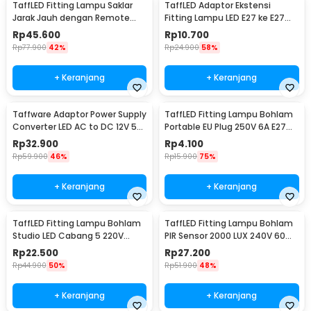
TaffLED Fitting Lampu Saklar
TaffLED Adaptor Ekstensi
Jarak Jauh dengan Remote
Fitting Lampu LED E27 ke E27
Control 220V E27 - GN-680
19.5cm 1 PCS - HF-400
Rp
45.600
Rp
10.700
Rp
77.900
42%
Rp
24.900
58%
+ Keranjang
+ Keranjang
Taffware Adaptor Power Supply
TaffLED Fitting Lampu Bohlam
Converter LED AC to DC 12V 5A
Portable EU Plug 250V 6A E27
60W - 1250
with Switch - HF-100
Rp
32.900
Rp
4.100
Rp
59.900
46%
Rp
15.900
75%
+ Keranjang
+ Keranjang
TaffLED Fitting Lampu Bohlam
TaffLED Fitting Lampu Bohlam
Studio LED Cabang 5 220V
PIR Sensor 2000 LUX 240V 60W
100W E27 - HU-500
E27 - SP-150
Rp
22.500
Rp
27.200
Rp
44.900
50%
Rp
51.900
48%
+ Keranjang
+ Keranjang