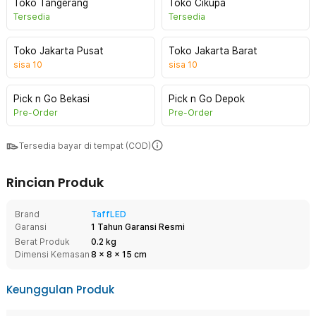
Toko Tangerang
Toko Cikupa
Tersedia
Tersedia
Toko Jakarta Pusat
Toko Jakarta Barat
sisa
10
sisa
10
Pick n Go Bekasi
Pick n Go Depok
Pre-Order
Pre-Order
Tersedia bayar di tempat (COD)
Rincian Produk
Brand
TaffLED
Garansi
1 Tahun Garansi Resmi
Berat Produk
0.2 kg
Dimensi Kemasan
8
x
8
x
15
cm
Keunggulan Produk