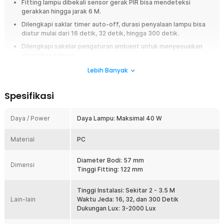
Fitting lampu dibekali sensor gerak PIR bisa mendeteksi
gerakkan hingga jarak 6 M.
Dilengkapi saklar timer auto-off, durasi penyalaan lampu bisa
diatur mulai dari 16 detik, 32 detik, hingga 300 detik.
Dilengkapi sakelar pengaturan ambient untuk menyesuaikan
intensitas cahaya.
Cocok untuk bohlam dengan soket E27.= dengan daya 40 W.
Lebih Banyak
Terbuat dari PC dengan isolasi listrik baik, tahan panas dan
tidak mudah rusak.
Spesifikasi
Overview
Daya / Power
Daya Lampu: Maksimal 40 W
TaffLED menghadirkan fitting lampu sensor untuk Anda yang sering lupa
mematikan lampu. Dengan adanya sensor gerak, lampu akan menyala
Material
PC
saat mendeteksi gerakan, lalu mati otomatis jika tidak ada aktivitas di
sekitar. Teknologi ini efisien sekaligus membantu menghemat biaya
listrik. Anda juga bisa memasang berbagai jenis bohlam berkat tipe
Diameter Bodi: 57 mm
Dimensi
fitting universal E27.
Tinggi Fitting: 122 mm
Fitur
Tinggi Instalasi: Sekitar 2 - 3.5 M
Lain-lain
Waktu Jeda: 16, 32, dan 300 Detik
Teknologi Sensor Otomatis
Dukungan Lux: 3-2000 Lux
Fitting lampu dari TaffLED dibekali sensor gerak PIR yang mampu