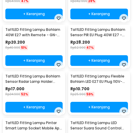
Rp
54.900
47%
Rp
342.900
28%
+ Keranjang
+ Keranjang
TaffLED Fitting Lampu Bohlam
TaffLED Fitting Lampu Bohlam
40W E27 with Remote - GN-
Sensor PIR EU Plug 40W E27 -
428
SP-400
Rp
20.200
Rp
28.200
Rp
40.900
51%
Rp
52.900
47%
+ Keranjang
+ Keranjang
TaffLED Fitting Lampu Bohlam
TaffLED Fitting Lampu Flexible
Sensor Radar Lamp Holder
Bohlam LED E27 EU Plug 110V-
100W E27 - SP-100
220V - HF-300
Rp
17.000
Rp
10.700
Rp
34.900
52%
Rp
25.900
59%
+ Keranjang
+ Keranjang
TaffLED Fitting Lampu Pintar
TaffLED Fitting Lampu LED
Smart Lamp Socket Mobile App
Sensor Suara Sound Control