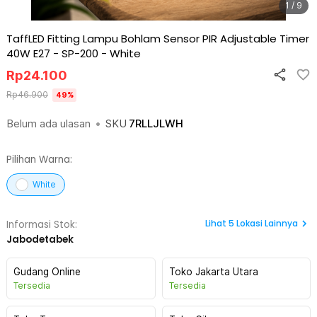
1 / 9
TaffLED Fitting Lampu Bohlam Sensor PIR Adjustable Timer
40W E27 - SP-200
-
White
Rp
24.100
Rp
46.900
49
%
Belum ada ulasan
•
SKU
7RLLJLWH
Pilihan Warna:
White
Lihat
5
Lokasi Lainnya
Informasi Stok:
Jabodetabek
Gudang Online
Toko Jakarta Utara
Tersedia
Tersedia