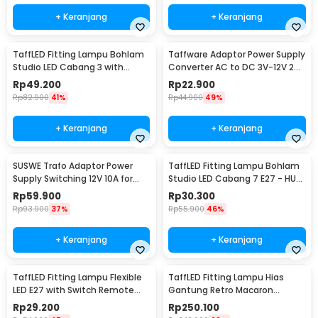
+ Keranjang
+ Keranjang
TaffLED Fitting Lampu Bohlam
Taffware Adaptor Power Supply
Studio LED Cabang 3 with
Converter AC to DC 3V-12V 2A
Switch 220V E27 - HU-300
Adjustable - 31220
Rp
49.200
Rp
22.900
Rp
82.900
41%
Rp
44.900
49%
+ Keranjang
+ Keranjang
SUSWE Trafo Adaptor Power
TaffLED Fitting Lampu Bohlam
Supply Switching 12V 10A for
Studio LED Cabang 7 E27 - HU-
Modul LED CCTV - S-120-12
700
Rp
59.900
Rp
30.300
Rp
93.900
37%
Rp
55.900
46%
+ Keranjang
+ Keranjang
TaffLED Fitting Lampu Flexible
TaffLED Fitting Lampu Hias
LED E27 with Switch Remote
Gantung Retro Macaron
Control - HF-555
Hanging Lamp E27 - LPL139
Rp
29.200
Rp
250.100