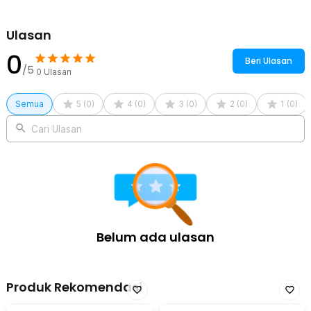
1 x TaffLED Fitting Lampu Bohlam Sensor PIR Adjustable Timer
40W E27 - SP-200
Ulasan
0
Beri Ulasan
/5
0
Ulasan
Semua
5
(
0
)
4
(
0
)
3
(
0
)
2
(
0
)
1
(
0
)
Cari Ulasan
Belum ada ulasan
Produk Rekomendasi