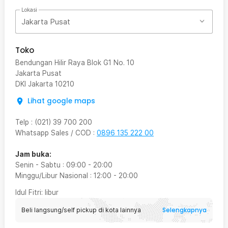
Lokasi
Jakarta Pusat
Toko
Bendungan Hilir Raya Blok G1 No. 10
Jakarta Pusat
DKI Jakarta
10210
Lihat google maps
Telp
:
(021) 39 700 200
Whatsapp Sales / COD
:
0896 135 222 00
Jam buka:
Senin - Sabtu
:
09:00
-
20:00
Minggu/Libur Nasional
:
12:00
-
20:00
Idul Fitri
: libur
Selengkapnya
Beli langsung/self pickup di kota lainnya