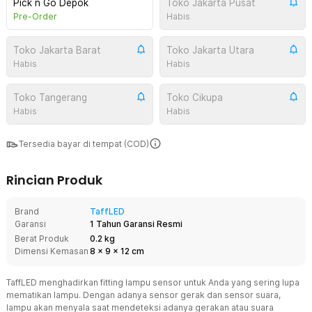
Pick n Go Depok
Toko Jakarta Pusat
Pre-Order
Habis
Toko Jakarta Barat
Toko Jakarta Utara
Habis
Habis
Toko Tangerang
Toko Cikupa
Habis
Habis
Tersedia bayar di tempat (COD)
Rincian Produk
Brand
TaffLED
Garansi
1 Tahun Garansi Resmi
Berat Produk
0.2 kg
Dimensi Kemasan
8
x
9
x
12
cm
TaffLED menghadirkan fitting lampu sensor untuk Anda yang sering lupa
mematikan lampu. Dengan adanya sensor gerak dan sensor suara,
lampu akan menyala saat mendeteksi adanya gerakan atau suara