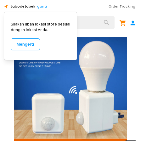
Jabodetabek
ganti
Order Tracking
Alat Kopi
Silakan ubah lokasi store sesuai
dengan lokasi Anda.
Mengerti