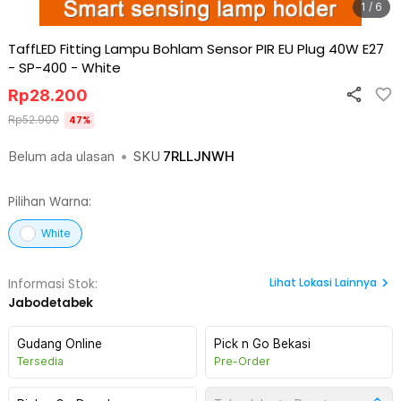
1 / 6
TaffLED Fitting Lampu Bohlam Sensor PIR EU Plug 40W E27
- SP-400
-
White
Rp
28.200
Rp
52.900
47
%
Belum ada ulasan
•
SKU
7RLLJNWH
Pilihan Warna:
White
Lihat
Lokasi Lainnya
Informasi Stok:
Jabodetabek
Gudang Online
Pick n Go Bekasi
Tersedia
Pre-Order