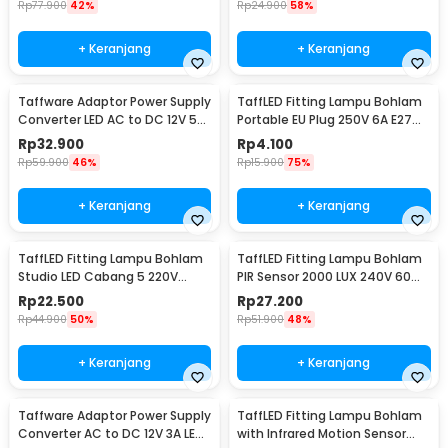
Rp
77.900
42%
Rp
24.900
58%
+ Keranjang
+ Keranjang
Taffware Adaptor Power Supply
TaffLED Fitting Lampu Bohlam
Converter LED AC to DC 12V 5A
Portable EU Plug 250V 6A E27
60W - 1250
with Switch - HF-100
Rp
32.900
Rp
4.100
Rp
59.900
46%
Rp
15.900
75%
+ Keranjang
+ Keranjang
TaffLED Fitting Lampu Bohlam
TaffLED Fitting Lampu Bohlam
Studio LED Cabang 5 220V
PIR Sensor 2000 LUX 240V 60W
100W E27 - HU-500
E27 - SP-150
Rp
22.500
Rp
27.200
Rp
44.900
50%
Rp
51.900
48%
+ Keranjang
+ Keranjang
Taffware Adaptor Power Supply
TaffLED Fitting Lampu Bohlam
Converter AC to DC 12V 3A LED
with Infrared Motion Sensor