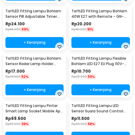
TaffLED Fitting Lampu Bohlam
TaffLED Fitting Lampu Bohlam
Sensor PIR Adjustable Timer
40W E27 with Remote - GN-
40W E27 - SP-200
428
Rp
24.100
Rp
20.200
Rp
46.900
49%
Rp
40.900
51%
+ Keranjang
+ Keranjang
TaffLED Fitting Lampu Bohlam
TaffLED Fitting Lampu Flexible
Sensor Radar Lamp Holder
Bohlam LED E27 EU Plug 110V-
100W E27 - SP-100
220V - HF-300
Rp
17.000
Rp
10.700
Rp
34.900
52%
Rp
25.900
59%
+ Keranjang
+ Keranjang
TaffLED Fitting Lampu Pintar
TaffLED Fitting Lampu LED
Smart Lamp Socket Mobile App
Sensor Suara Sound Control
E27 - DT-500
Socket E27 40W - SP-525
Rp
69.600
Rp
11.500
Rp
113.900
39%
Rp
26.900
58%