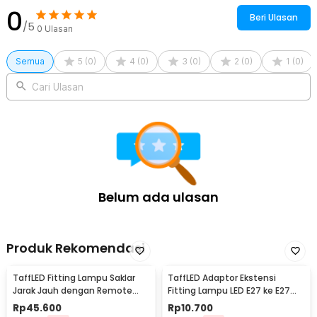
0
Beri Ulasan
/5
0
Ulasan
Semua
5
(
0
)
4
(
0
)
3
(
0
)
2
(
0
)
1
(
0
)
Cari Ulasan
Belum ada ulasan
Produk Rekomendasi
TaffLED Fitting Lampu Saklar
TaffLED Adaptor Ekstensi
Jarak Jauh dengan Remote
Fitting Lampu LED E27 ke E27
Control 220V E27 - GN-680
19.5cm 1 PCS - HF-400
Rp
45.600
Rp
10.700