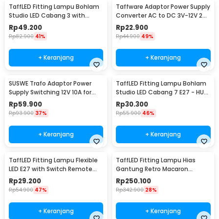
TaffLED Fitting Lampu Bohlam
Taffware Adaptor Power Supply
Studio LED Cabang 3 with
Converter AC to DC 3V-12V 2A
Switch 220V E27 - HU-300
Adjustable - 31220
Rp
49.200
Rp
22.900
Rp
82.900
41%
Rp
44.900
49%
+ Keranjang
+ Keranjang
SUSWE Trafo Adaptor Power
TaffLED Fitting Lampu Bohlam
Supply Switching 12V 10A for
Studio LED Cabang 7 E27 - HU-
Modul LED CCTV - S-120-12
700
Rp
59.900
Rp
30.300
Rp
93.900
37%
Rp
55.900
46%
+ Keranjang
+ Keranjang
TaffLED Fitting Lampu Flexible
TaffLED Fitting Lampu Hias
LED E27 with Switch Remote
Gantung Retro Macaron
Control - HF-555
Hanging Lamp E27 - LPL139
Rp
29.200
Rp
250.100
Rp
54.900
47%
Rp
342.900
28%
+ Keranjang
+ Keranjang