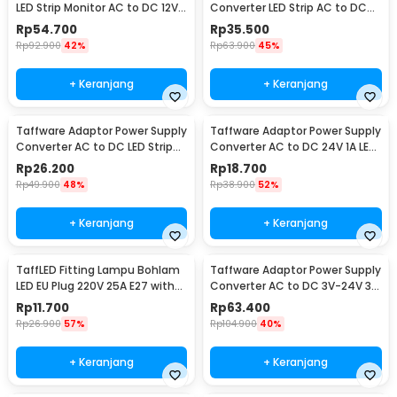
LED Strip Monitor AC to DC 12V
Converter LED Strip AC to DC
10A - AYD-12100
12V 4A - 1240
Rp
54.700
Rp
35.500
Rp
92.900
42%
Rp
63.900
45%
+ Keranjang
+ Keranjang
Taffware Adaptor Power Supply
Taffware Adaptor Power Supply
Converter AC to DC LED Strip
Converter AC to DC 24V 1A LED
24V 2A - 2420 / 1820
Strip - 2410
Rp
26.200
Rp
18.700
Rp
49.900
48%
Rp
38.900
52%
+ Keranjang
+ Keranjang
TaffLED Fitting Lampu Bohlam
Taffware Adaptor Power Supply
LED EU Plug 220V 25A E27 with
Converter AC to DC 3V-24V 3A
Switch - HF-666
Adjustable - BSK-602
Rp
11.700
Rp
63.400
Rp
26.900
57%
Rp
104.900
40%
+ Keranjang
+ Keranjang