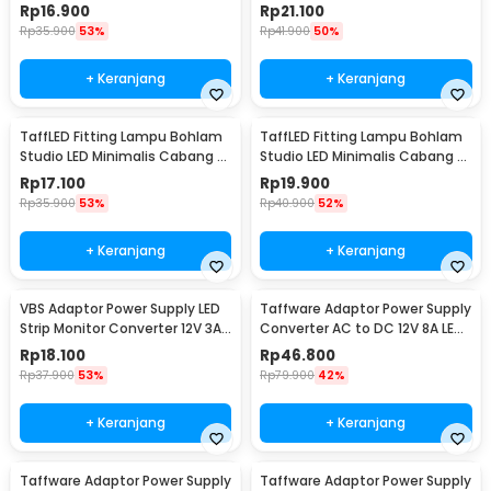
Strip - DSM-1230
240V 50W E27 - SP-820
Rp
16.900
Rp
21.100
Rp
35.900
53%
Rp
41.900
50%
+ Keranjang
+ Keranjang
TaffLED Fitting Lampu Bohlam
TaffLED Fitting Lampu Bohlam
Studio LED Minimalis Cabang 3
Studio LED Minimalis Cabang 4
E27 220V - HU-350
E27 220V - HU-400
Rp
17.100
Rp
19.900
Rp
35.900
53%
Rp
40.900
52%
+ Keranjang
+ Keranjang
VBS Adaptor Power Supply LED
Taffware Adaptor Power Supply
Strip Monitor Converter 12V 3A
Converter AC to DC 12V 8A LED
36W - AYD-1230
Strip - 1280
Rp
18.100
Rp
46.800
Rp
37.900
53%
Rp
79.900
42%
+ Keranjang
+ Keranjang
Taffware Adaptor Power Supply
Taffware Adaptor Power Supply